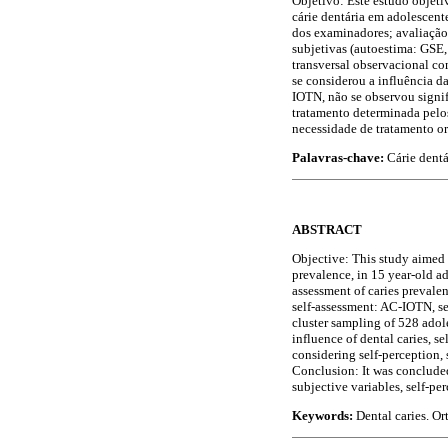
Objetivo: Este estudo objeti
cárie dentária em adolescen
dos examinadores; avaliação
subjetivas (autoestima: GSE
transversal observacional c
se considerou a influência d
IOTN, não se observou signifi
tratamento determinada pelos
necessidade de tratamento or
Palavras-chave:
Cárie dent
ABSTRACT
Objective: This study aimed t
prevalence, in 15 year-old ad
assessment of caries prevale
self-assessment: AC-IOTN, se
cluster sampling of 528 adol
influence of dental caries, 
considering self-perception,
Conclusion: It was concluded
subjective variables, self-pe
Keywords:
Dental caries. O