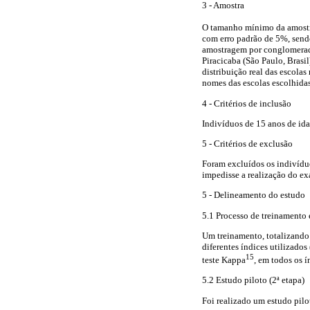
3 - Amostra
O tamanho mínimo da amostra
com erro padrão de 5%, send
amostragem por conglomerados
Piracicaba (São Paulo, Brasil
distribuição real das escolas
nomes das escolas escolhidas
4 - Critérios de inclusão
Indivíduos de 15 anos de idad
5 - Critérios de exclusão
Foram excluídos os indivídu
impedisse a realização do e
5 - Delineamento do estudo
5.1 Processo de treinamento e
Um treinamento, totalizando 1
diferentes índices utilizados
15
teste Kappa
, em todos os í
5.2 Estudo piloto (2ª etapa)
Foi realizado um estudo pilo