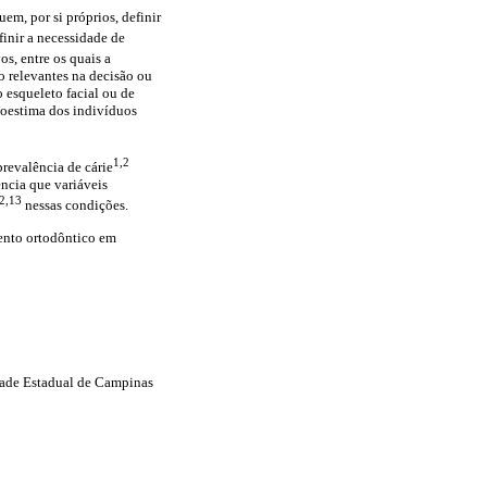
m, por si próprios, definir
inir a necessidade de
s, entre os quais a
o relevantes na decisão ou
 esqueleto facial ou de
toestima dos indivíduos
1,2
prevalência de cárie
ência que variáveis
2,13
nessas condições.
mento ortodôntico em
dade Estadual de Campinas