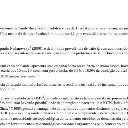
acional de Saúde Bucal - 2003, adolescentes de 15 a 19 anos apresentavam, em mé
10, a média de dentes afetados diminuiu para 4,2 para essas idades, sendo os menor
3
segundo Nadanovsky
(2000), o declínio da prevalência de cárie já vem acontecendo 
e esses países intensificassem a atenção em outros problemas de saúde bucal, tais co
Ministério da Saúde, apresenta uma estagnação na prevalência de maloclusões, hav
 etária dos 15 aos 19 anos, com prevalências de 9,9% e 10,0% da condição oclusal
1,2
 2010, respectivamente
.
cia do estudo das maloclusões, torna-se necessário a utilização de instrumentos ad
rtodôntico.
4
dex), recomendado pela OMS
, considera características físicas e estéticas, porém a
fissional, não havendo possibilidade de interação do paciente; já o IOTN (Index o
5
e Shaw
(1989), possui a vantagem de conter dois componentes distintos, ou seja, o
DHC), que avalia a saúde dentária e funcional e o componente estético (Aesthetic
refletir a necessidade sociopsicológica do tratamento ortodôntico demonstrada pel
sado em levantamentos epidemiológicos nacionais organizados pelo Ministério da 