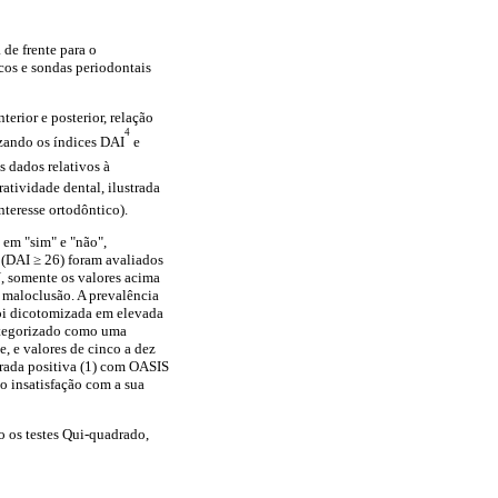
de frente para o
cos e sondas periodontais
terior e posterior, relação
4
izando os índices DAI
e
s dados relativos à
ratividade dental, ilustrada
nteresse ortodôntico).
 em "sim" e "não",
 (DAI ≥ 26) foram avaliados
, somente os valores acima
 maloclusão. A prevalência
foi dicotomizada em elevada
categorizado como uma
, e valores de cinco a dez
erada positiva (1) com OASIS
do insatisfação com a sua
do os testes Qui-quadrado,