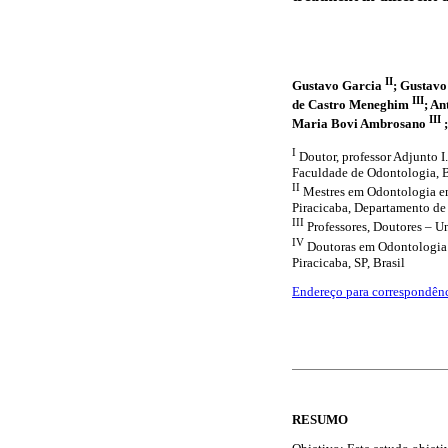
II
Gustavo Garcia
; Gustav
III
de Castro Meneghim
; An
III
Maria Bovi Ambrosano
I
Doutor, professor Adjunto I
Faculdade de Odontologia, B
II
Mestres em Odontologia e
Piracicaba, Departamento de 
III
Professores, Doutores – U
IV
Doutoras em Odontologia 
Piracicaba, SP, Brasil
Endereço para correspondên
RESUMO