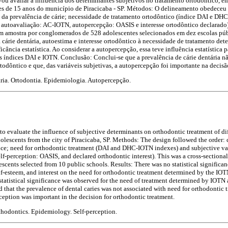
vou avaliar a influência dos determinantes subjetivos no tratamento ortodôntico, em
tes de 15 anos do município de Piracicaba - SP. Métodos: O delineamento obedeceu 
 da prevalência de cárie; necessidade de tratamento ortodôntico (índice DAI e DHC
, autoavaliação: AC-IOTN, autopercepção: OASIS e interesse ortodôntico declarado)
om amostra por conglomerados de 528 adolescentes selecionados em dez escolas pú
a cárie dentária, autoestima e interesse ortodôntico à necessidade de tratamento de
cância estatística. Ao considerar a autopercepção, essa teve influência estatística 
 índices DAI e IOTN. Conclusão: Conclui-se que a prevalência de cárie dentária nã
todôntico e que, das variáveis subjetivas, a autopercepção foi importante na decis
ária. Ortodontia. Epidemiologia. Autopercepção.
o evaluate the influence of subjective determinants on orthodontic treatment of dif
olescents from the city of Piracicaba, SP. Methods: The design followed the order: 
nce; need for orthodontic treatment (DAI and DHC-IOTN indexes) and subjective var
lf-perception: OASIS, and declared orthodontic interest). This was a cross-sectiona
escents selected from 10 public schools. Results: There was no statistical signific
self-esteem, and interest on the need for orthodontic treatment determined by the 
 statistical significance was observed for the need of treatment determined by IOTN
 that the prevalence of dental caries was not associated with need for orthodontic 
rception was important in the decision for orthodontic treatment.
rthodontics. Epidemiology. Self-perception.