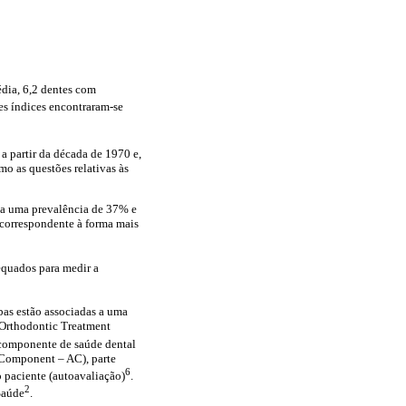
dia, 6,2 dentes com
es índices encontraram-se
a partir da década de 1970 e,
mo as questões relativas às
ia uma prevalência de 37% e
 correspondente à forma mais
equados para medir a
mbas estão associadas a uma
f Orthodontic Treatment
 componente de saúde dental
 Component – AC), parte
6
o paciente (autoavaliação)
.
2
Saúde
.