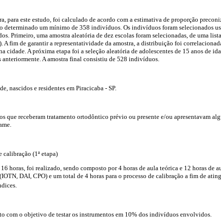
, para este estudo, foi calculado de acordo com a estimativa de proporção precon
o determinado um mínimo de 358 indivíduos. Os indivíduos foram selecionados us
. Primeiro, uma amostra aleatória de dez escolas foram selecionadas, de uma lista 
). A fim de garantir a representatividade da amostra, a distribuição foi correlaciona
 na cidade. A próxima etapa foi a seleção aleatória de adolescentes de 15 anos de idad
 anteriormente. A amostra final consistiu de 528 indivíduos.
e, nascidos e residentes em Piracicaba - SP.
os que receberam tratamento ortodôntico prévio ou presente e/ou apresentavam alg
xame.
 calibração (1ª etapa)
6 horas, foi realizado, sendo composto por 4 horas de aula teórica e 12 horas de au
 (IOTN, DAI, CPO) e um total de 4 horas para o processo de calibração a fim de ating
ndices.
to com o objetivo de testar os instrumentos em 10% dos indivíduos envolvidos.