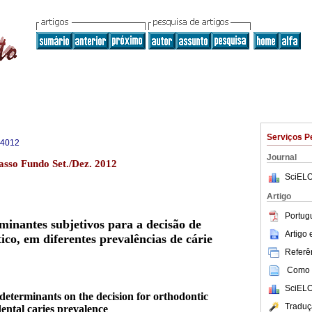
Serviços P
-4012
Journal
sso Fundo Set./Dez. 2012
SciELO
Artigo
Portug
rminantes subjetivos para a decisão de
Artigo
ico, em diferentes prevalências de cárie
Referên
Como c
SciELO
 determinants on the decision for orthodontic
Traduç
dental caries prevalence