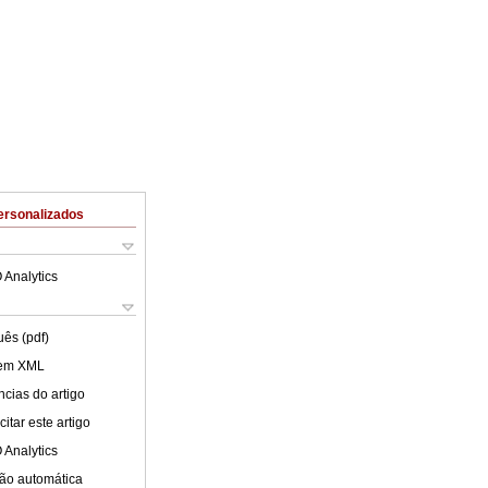
ersonalizados
 Analytics
uês (pdf)
 em XML
cias do artigo
itar este artigo
 Analytics
ão automática