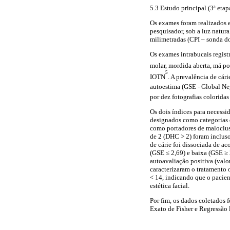
5.3 Estudo principal (3ª etap
Os exames foram realizados e
pesquisador, sob a luz natur
milimetradas (CPI – sonda d
Os exames intrabucais registr
molar, mordida aberta, má po
5
IOTN
. A prevalência de cár
autoestima (GSE - Global Ne
por dez fotografias colorida
Os dois índices para necessi
designados como categorias d
como portadores de maloclus
de 2 (DHC > 2) foram inclus
de cárie foi dissociada de a
(GSE ≤ 2,69) e baixa (GSE ≥ 
autoavaliação positiva (valo
caracterizaram o tratamento 
< 14, indicando que o pacien
estética facial.
Por fim, os dados coletados f
Exato de Fisher e Regressão 