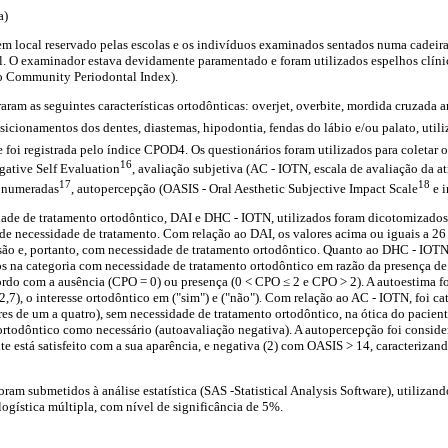
a)
m local reservado pelas escolas e os indivíduos examinados sentados numa cadeira 
al. O examinador estava devidamente paramentado e foram utilizados espelhos clíni
o Community Periodontal Index).
aram as seguintes características ortodônticas: overjet, overbite, mordida cruzada an
sicionamentos dos dentes, diastemas, hipodontia, fendas do lábio e/ou palato, util
ie foi registrada pelo índice CPOD4. Os questionários foram utilizados para coletar o
16
gative Self Evaluation
, avaliação subjetiva (AC - IOTN, escala de avaliação da at
17
18
s numeradas
, autopercepção (OASIS - Oral Aesthetic Subjective Impact Scale
e i
dade de tratamento ortodôntico, DAI e DHC - IOTN, utilizados foram dicotomizados
e necessidade de tratamento. Com relação ao DAI, os valores acima ou iguais a 26
ão e, portanto, com necessidade de tratamento ortodôntico. Quanto ao DHC - IOTN
os na categoria com necessidade de tratamento ortodôntico em razão da presença de
cordo com a ausência (CPO = 0) ou presença (0 < CPO ≤ 2 e CPO > 2). A autoestima 
2,7), o interesse ortodôntico em ("sim") e ("não"). Com relação ao AC - IOTN, foi 
res de um a quatro), sem necessidade de tratamento ortodôntico, na ótica do paciente
ortodôntico como necessário (autoavaliação negativa). A autopercepção foi consid
te está satisfeito com a sua aparência, e negativa (2) com OASIS > 14, caracterizan
oram submetidos à análise estatística (SAS -Statistical Analysis Software), utilizan
logística múltipla, com nível de significância de 5%.