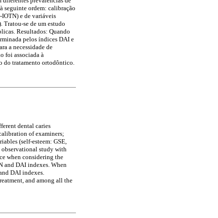
 diferentes prevalências de
à seguinte ordem: calibração
-IOTN) e de variáveis
. Tratou-se de um estudo
blicas. Resultados: Quando
terminada pelos índices DAI e
para a necessidade de
o foi associada à
ão do tratamento ortodôntico.
ferent dental caries
calibration of examiners;
iables (self-esteem: GSE,
l observational study with
ance when considering the
IOTN and DAI indexes. When
 and DAI indexes.
treatment, and among all the