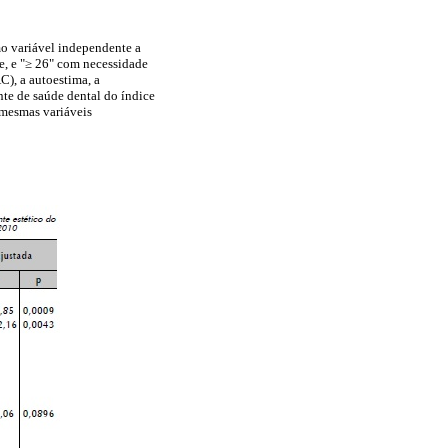
o variável independente a
e, e "≥ 26" com necessidade
), a autoestima, a
e de saúde dental do índice
 mesmas variáveis