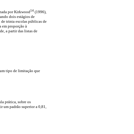
14
izada por Kirkwood
(1996),
ando dois estágios de
de trinta escolas públicas de
da em proporção à
e, a partir das listas de
um tipo de limitação que
la prática, sobre os
ir um padrão superior a 0,81,