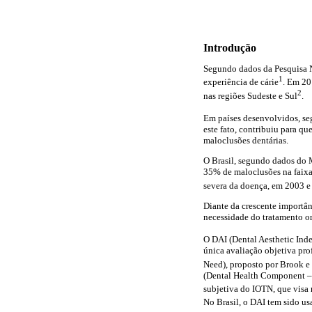
Introdução
Segundo dados da Pesquisa N
1
experiência de cárie
. Em 20
2
nas regiões Sudeste e Sul
.
Em países desenvolvidos, 
este fato, contribuiu para qu
maloclusões dentárias.
O Brasil, segundo dados do 
35% de maloclusões na faixa
severa da doença, em 2003 e
Diante da crescente importân
necessidade do tratamento o
O DAI (Dental Aesthetic In
única avaliação objetiva pro
Need), proposto por Brook 
(Dental Health Component – 
subjetiva do IOTN, que visa 
No Brasil, o DAI tem sido u