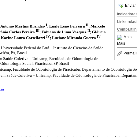
Enviar 
Indicadore
Links rela
I
II
o Antônio Martins Brandão
; Luale Leão Ferreira
; Marcelo
Compartilh
III
II
tônio Carlos Pereira
; Fabiana de Lima Vazquez
; Gláucia
IV
IV
Mais
; Karine Laura Cortellazzi
; Luciane Miranda Guerra
Mais
. Universidade Federal do Pará – Instituto de Ciências da Saúde –
elém, PA, Brasil
Permali
m Saúde Coletiva – Unicamp, Faculdade de Odontologia de
Odontologia Social, Piracicaba, SP, Brasil
nicamp, Faculdade de Odontologia de Piracicaba, Departamento de Odontologia Socia
em Saúde Coletiva – Unicamp, Faculdade de Odontologia de Piracicaba, Departam
cia