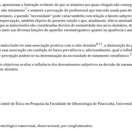
, apresentam a limitação evidente de que os números aos quais chegam não consegue
7
u não tratamento
e somente a percepção do profissional que tem sido usada para def
 entanto, a questão "necessidade" pode variar também com relação a fatores subjetivo
autopercepção, também objetos do presente estudo e que, atualmente, têm se mostrad
ue as maloclusões são consideradas desvios de normalidade dos arcos dentários, do
s tanto nas diversas funções do aparelho estomatognático quanto na aparência e au
9-11
maloclusão ter uma associação positiva com a cárie dentária
, a diminuição da 
ar essa associação em condição de baixa prevalência e, adicionalmente, qual a influ
1
e percepção podem ter na determinação da necessidade de tratamento ortodôntico
do objetivou avaliar a influência dos determinantes subjetivos na decisão de trata
rie dentária.
Comitê de Ética em Pesquisa da Faculdade de Odontologia de Piracicaba, Universi
emiológico transversal, observacional, por conglomerados.