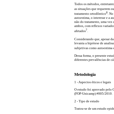
Todos os métodos, entretanto
as situações que requerem o
8
tratamento ortodôntico
. No
autoestima, o interesse e a 
não do tratamento, uma vez q
ambos, com reflexos variado
7
afetados
.
Considerando que, apesar da 
levanta a hipótese de analis
subjetivas como autoestima 
Dessa forma, o presente estu
diferentes prevalências de cá
Metodologia
1 - Aspectos éticos e legais
O estudo foi aprovado pelo 
(FOP-Unicamp) #005/2010.
2 - Tipo de estudo
Tratou-se de um estudo epid