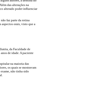
 alguns autores, a dentina do
 Além das alterações na
co alterado poder influenciar
não faz parte da rotina
 aspectos orais, visto que a
diatria, da Faculdade de
 anos de idade. A paciente
spitalar na maioria das
iores, os quais se mostravam
 exame, não tinha sido
l.