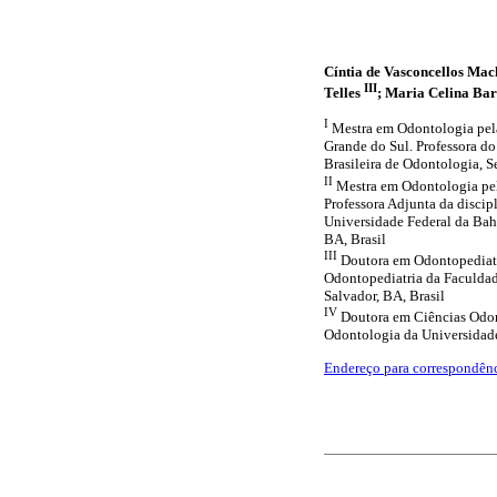
Cíntia de Vasconcellos Ma
III
Telles
; Maria Celina Ba
I
Mestra em Odontologia pela
Grande do Sul. Professora d
Brasileira de Odontologia, S
II
Mestra em Odontologia pel
Professora Adjunta da disci
Universidade Federal da Bahi
BA, Brasil
III
Doutora em Odontopediatri
Odontopediatria da Faculdad
Salvador, BA, Brasil
IV
Doutora em Ciências Odont
Odontologia da Universidade
Endereço para correspondên