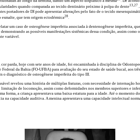
prisionadas ao longo da dentina, dando um aspecto displásico à mesma
. De acordo
13,27
ularidades quando comparada ao tecido dentinário próximo à polpa do dente
.
ntes portadores de DI pode apresentar alterações pelo fato de o tecido mesenquimáti
28
 esmalte, que tem origem ectodérmica
.
relatar um caso de osteogênese imperfeita associada à dentenogênese imperfeita, que 
a, demonstrando as possíveis manifestações sistêmicas dessa condição, assim como os
te variável.
 cor parda, hoje com sete anos de idade, foi encaminhada à disciplina de Odontope
Federal da Bahia (FO-UFBA) para avaliação do seu estado de saúde bucal, aos três
 o diagnóstico de osteogênese imperfeita do tipo III.
sável revelou uma história de múltiplas fraturas, com necessidade de internação ho
al limitação de locomoção, assim como deformidades nos membros superiores e infer
sma forma, a criança apresentava uma baixa estatura para a idade. Até o momento do
ia na capacidade auditiva. A menina apresentava uma capacidade intelectual norma