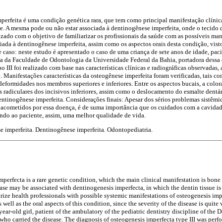
perfeita é uma condição genética rara, que tem como principal manifestação clínica
de. A mesma pode ou não estar associada à dentinogênese imperfeita, onde o tecido 
lizado com o objetivo de familiarizar os profissionais da saúde com as possíveis man
iada à dentinogênese imperfeita, assim como os aspectos orais desta condição, vis
de caso: neste estudo é apresentado o caso de uma criança de sete anos de idade, pa
ia da Faculdade de Odontologia da Universidade Federal da Bahia, portadora dessa
o III foi realizado com base nas características clínicas e radiográficas observadas,
 Manifestações características da osteogênese imperfeita foram verificadas, tais co
eformidades nos membros superiores e inferiores. Entre os aspectos bucais, a color
is radiculares dos incisivos inferiores, assim como o deslocamento do esmalte dentá
ntinogênese imperfeita. Considerações finais: Apesar dos sérios problemas sistêm
s acometidos por essa doença, é de suma importância que os cuidados com a cavida
ndo ao paciente, assim, uma melhor qualidade de vida.
e imperfeita. Dentinogênese imperfeita. Odontopediatria.
perfecta is a rare genetic condition, which the main clinical manifestation is bone f
ease may be associated with dentinogenesis imperfecta, in which the dentin tissue is
arize health professionals with possible systemic manifestations of osteogenesis imp
well as the oral aspects of this condition, since the severity of the disease is quite 
year-old girl, patient of the ambulatory of the pediatric dentistry discipline of the 
 who carried the disease. The diagnosis of osteogenesis imperfecta type III was perf