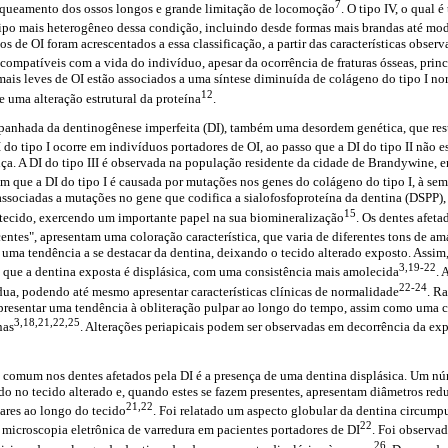
7
arqueamento dos ossos longos e grande limitação de locomoção
. O tipo IV, o qual 
ipo mais heterogêneo dessa condição, incluindo desde formas mais brandas até mo
s de OI foram acrescentados a essa classificação, a partir das características observ
 compatíveis com a vida do indivíduo, apesar da ocorrência de fraturas ósseas, prin
mais leves de OI estão associados a uma síntese diminuída de colágeno do tipo I no
12
e uma alteração estrutural da proteína
.
panhada da dentinogênese imperfeita (DI), também uma desordem genética, que re
I do tipo I ocorre em indivíduos portadores de OI, ao passo que a DI do tipo II não e
a. A DI do tipo III é observada na população residente da cidade de Brandywine, 
m que a DI do tipo I é causada por mutações nos genes do colágeno do tipo I, à se
 associadas a mutações no gene que codifica a sialofosfoproteína da dentina (DSPP)
15
 tecido, exercendo um importante papel na sua biomineralização
. Os dentes afet
ntes", apresentam uma coloração característica, que varia de diferentes tons de am
 uma tendência a se destacar da dentina, deixando o tecido alterado exposto. Assim
3,19-22
 que a dentina exposta é displásica, com uma consistência mais amolecida
. 
22-24
ua, podendo até mesmo apresentar características clínicas de normalidade
. R
resentar uma tendência à obliteração pulpar ao longo do tempo, assim como uma co
3,18,21,22,25
nas
. Alterações periapicais podem ser observadas em decorrência da exp
s comum nos dentes afetados pela DI é a presença de uma dentina displásica. Um n
do no tecido alterado e, quando estes se fazem presentes, apresentam diâmetros re
21,22
lares ao longo do tecido
. Foi relatado um aspecto globular da dentina circump
22
a microscopia eletrônica de varredura em pacientes portadores de DI
. Foi observad
26