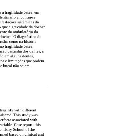
 a fragilidade óssea, em
dentinário encontra-se
ifestações sistêmicas da
to que a gravidade da doença
ciente do ambulatório da
 doença. O diagnóstico de
 assim como na história
mo fragilidade óssea,
ação castanha dos dentes, a
rio em alguns dentes,
icos e limitações que podem
de bucal não sejam
ragility with different
 altered. This study was
erfecta associated with
variable. Case report: this
Dentistry School of the
ormed based on clinical and