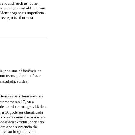
ere found, such as: bone
e teeth, partial obliteration
f dentinogenesis imperfecta.
ease, it is of utmost
ia, por uma deficiência na
mo ossos, pele, tendões e
a azulada, surdez
e transmissão dominante ou
o cromossomo 17, ou o
 de acordo com a gravidade e
 a OI pode ser classificada
ndo o mais comum e também a
dade óssea extrema, podendo
 com a sobrevivência do
turas ao longo da vida,