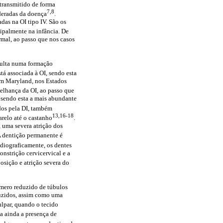
é transmitido de forma
7,8
deradas da doença
.
adas na OI tipo IV. São os
cipalmente na infância. De
rmal, ao passo que nos casos
sulta numa formação
stá associada à OI, sendo esta
em Maryland, nos Estados
melhança da OI, ao passo que
, sendo esta a mais abundante
ados pela DI, também
13,16-18
arelo até o castanho
.
, uma severa atrição dos
A dentição permanente é
adiograficamente, os dentes
nstrição cervicervical e a
osição e atrição severa do
úmero reduzido de túbulos
duzidos, assim como uma
ulpar, quando o tecido
a ainda a presença de