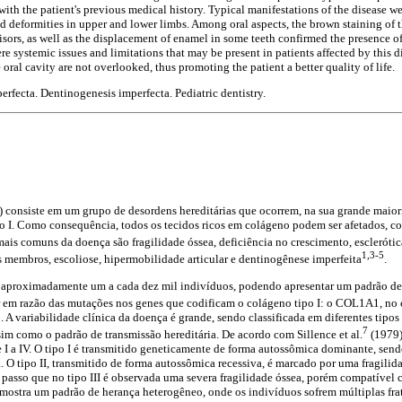
ith the patient's previous medical history. Typical manifestations of the disease w
and deformities in upper and lower limbs. Among oral aspects, the brown staining of th
cisors, as well as the displacement of enamel in some teeth confirmed the presence o
e systemic issues and limitations that may be present in patients affected by this dis
 oral cavity are not overlooked, thus promoting the patient a better quality of life.
rfecta. Dentinogenesis imperfecta. Pediatric dentistry.
) consiste em um grupo de desordens hereditárias que ocorrem, na sua grande maior
 I. Como consequência, todos os tecidos ricos em colágeno podem ser afetados, co
mais comuns da doença são fragilidade óssea, deficiência no crescimento, esclerótic
1,3-5
 membros, escoliose, hipermobilidade articular e dentinogênese imperfeita
.
a aproximadamente um a cada dez mil indivíduos, podendo apresentar um padrão d
er em razão das mutações nos genes que codificam o colágeno tipo I: o COL1A1, n
 variabilidade clínica da doença é grande, sendo classificada em diferentes tipos
7
assim como o padrão de transmissão hereditária. De acordo com Sillence et al.
(1979),
e I a IV. O tipo I é transmitido geneticamente de forma autossômica dominante, se
 O tipo II, transmitido de forma autossômica recessiva, é marcado por uma fragili
ao passo que no tipo III é observada uma severa fragilidade óssea, porém compatível
o mostra um padrão de herança heterogêneo, onde os indivíduos sofrem múltiplas fra