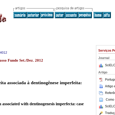
Serviços P
-4012
Journal
sso Fundo Set./Dez. 2012
SciELO
Artigo
Portug
ita associada à dentinogênese imperfeita:
Artigo
Referên
Como c
a associated with dentinogenesis imperfecta: case
SciELO
Traduç