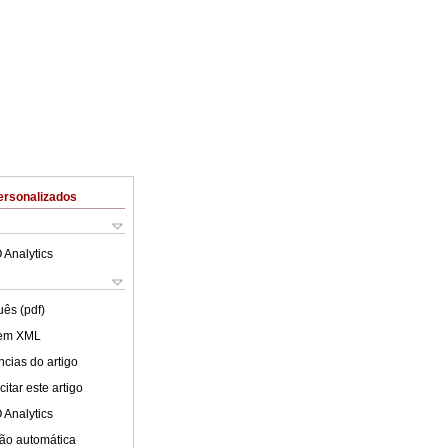
ersonalizados
 Analytics
uês (pdf)
 em XML
cias do artigo
itar este artigo
 Analytics
ão automática