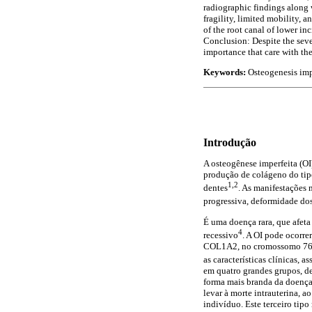
radiographic findings along w
fragility, limited mobility, 
of the root canal of lower in
Conclusion: Despite the sever
importance that care with the
Keywords:
Osteogenesis impe
Introdução
A osteogênese imperfeita (OI
produção de colágeno do tipo
1,2
dentes
. As manifestações 
progressiva, deformidade dos
É uma doença rara, que afet
4
recessivo
. A OI pode ocorr
COL1A2, no cromossomo 76. A
as características clínicas, 
em quatro grandes grupos, d
forma mais branda da doença.
levar à morte intrauterina, 
indivíduo. Este terceiro tip