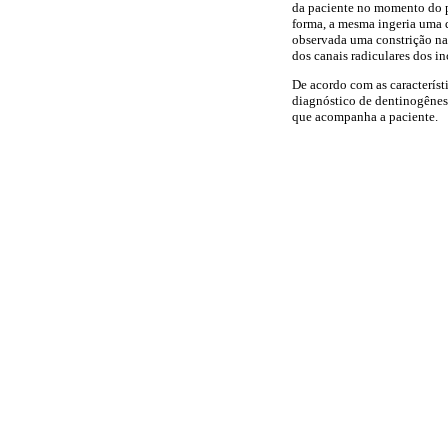
da paciente no momento do p
forma, a mesma ingeria uma q
observada uma constrição na 
dos canais radiculares dos inc
De acordo com as característi
diagnóstico de dentinogênese
que acompanha a paciente.