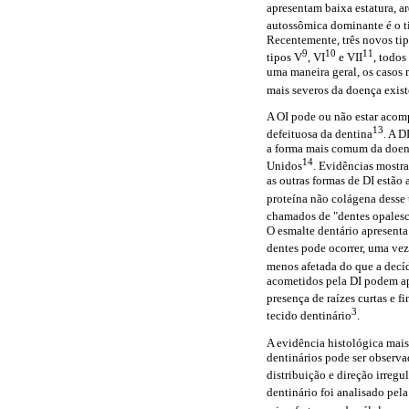
apresentam baixa estatura, 
autossômica dominante é o t
Recentemente, três novos tipo
9
10
11
tipos V
, VI
e VII
, todos
uma maneira geral, os casos 
mais severos da doença exist
A OI pode ou não estar acom
13
defeituosa da dentina
. A D
a forma mais comum da doenç
14
Unidos
. Evidências mostra
as outras formas de DI estão
proteína não colágena desse
chamados de "dentes opalesce
O esmalte dentário apresenta
dentes pode ocorrer, uma vez
menos afetada do que a decíd
acometidos pela DI podem ap
presença de raízes curtas e fi
3
tecido dentinário
.
A evidência histológica mai
dentinários pode ser observa
distribuição e direção irregu
dentinário foi analisado pel