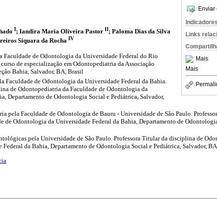
Enviar 
Indicadore
I
II
chado
; Iandira Maria Oliveira Pastor
; Paloma Dias da Silva
Links rela
IV
rreiros Siquara da Rocha
Compartilh
 Faculdade de Odontologia da Universidade Federal do Rio
Mais
o curso de especialização em Odontopediatria da Associação
Mais
eção Bahia, Salvador, BA, Brasil
a Faculdade de Odontologia da Universidade Federal da Bahia.
Permali
plina de Odontopediatria da Faculdade de Odontologia da
a, Departamento de Odontologia Social e Pediátrica, Salvador,
a pela Faculdade de Odontologia de Bauru - Universidade de São Paulo. Professor
e de Odontologia da Universidade Federal da Bahia, Departamento de Odontologia 
ológicas pela Universidade de São Paulo. Professora Titular da disciplina de Odo
 Federal da Bahia, Departamento de Odontologia Social e Pediátrica, Salvador, BA,
cia