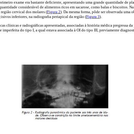
rimeiro exame era bastante deficiente, apresentando uma grande quantidade de pl
uantidade considerável de alimentos ricos em sacarose, como balas e biscoitos. Na 
região cervical dos molares (
Figura 2
). Da mesma forma, pôde ser observada uma ob
isivos inferiores, na radiografia periapical da região (
Figura 3
).
cas clínicas e radiográficas apresentadas, associadas à história médica pregressa da 
 imperfeita do tipo I, a qual estava associada à OI do tipo III, previamente diagno