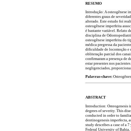
RESUMO
Introdução: A osteogênese im
diferentes graus de severida
alterado. Este estudo foi rea
osteogênese imperfeita assoc
é bastante variável. Relato 
disciplina de Odontopediatr
osteogênese imperfeita do tip
médica pregressa da paciente.
dificuldade de locomoção e d
obliteração parcial dos cana
confirmaram a presença de de
estar presentes nos paciente
negligenciados, proporciona
Palavras-chave:
Osteogênes
ABSTRACT
Introduction: Osteogenesis im
degrees of severity. This dis
conducted in order to famili
dentinogenesis imperfecta, as 
study describes a case of a 7 
Federal University of Bahia,