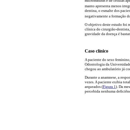
microfraturas e de células a
manto apresenta menos irreg
dentina, o esmalte dos pacie
negativamente a formação do
O objetivo deste estudo foi 
clínica do cirurgião-dentist
gravidade da doença é bastan
Caso clínico
A paciente do sexo feminino,
Odontologia da Universidade 
chegou ao ambulatório já com
Durante a anamnese, a respon
vezes. A paciente exibia tot
arqueados (
Figura 1
). Da me
percebida nenhuma deficiênc