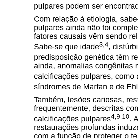
pulpares podem ser encontr
Com relação à etiologia, sabe
pulpares ainda não foi comple
fatores causais vêm sendo re
3,4
Sabe-se que idade
, distúrb
predisposição genética têm r
ainda, anomalias congênitas 
calcificações pulpares, como a 
síndromes de Marfan e de Eh
Também, lesões cariosas, res
frequentemente, descritas co
4,9,10
calcificações pulpares
. 
restaurações profundas induz
com a função de proteger o t