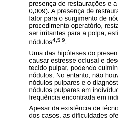
presença de restaurações e a 
0,009). A presença de restau
fator para o surgimento de n
procedimento operatório, rest
ser irritantes para a polpa, 
4,5,9
nódulos
.
Uma das hipóteses do present
causar estresse oclusal e desg
tecido pulpar, podendo culmi
nódulos. No entanto, não hou
nódulos pulpares e o diagnóst
nódulos pulpares em indivídu
frequência encontrada em ind
Apesar da existência de técn
dos casos, as dificuldades of