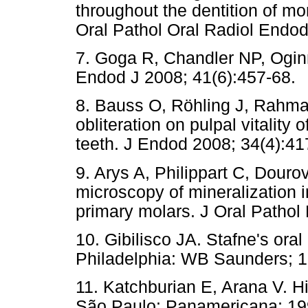
throughout the dentition of m
Oral Pathol Oral Radiol Endod
7. Goga R, Chandler NP, Oginn
Endod J 2008; 41(6):457-68.
8. Bauss O, Röhling J, Rahman 
obliteration on pulpal vitality 
teeth. J Endod 2008; 34(4):41
9. Arys A, Philippart C, Douro
microscopy of mineralization 
primary molars. J Oral Pathol
10. Gibilisco JA. Stafne's oral
Philadelphia: WB Saunders; 1
11. Katchburian E, Arana V. Hi
São Paulo: Panamericana; 19