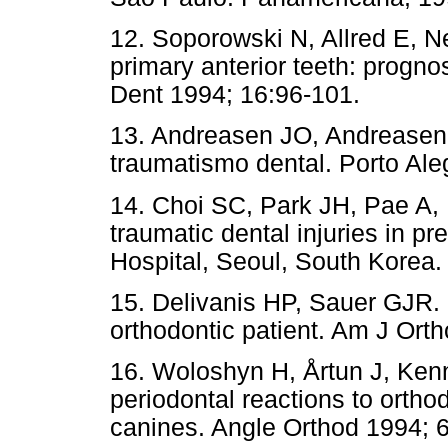
12. Soporowski N, Allred E, N
primary anterior teeth: prognos
Dent 1994; 16:96-101.
13. Andreasen JO, Andreasen 
traumatismo dental. Porto Ale
14. Choi SC, Park JH, Pae A,
traumatic dental injuries in p
Hospital, Seoul, South Korea.
15. Delivanis HP, Sauer GJR. I
orthodontic patient. Am J Ort
16. Woloshyn H, Årtun J, Ke
periodontal reactions to ortho
canines. Angle Orthod 1994; 6