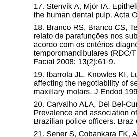
17. Stenvik A, Mjör IA. Epithe
the human dental pulp. Acta O
18. Branco RS, Branco CS, T
relato de parafunções nos su
acordo com os critérios diag
temporomandibulares (RDC/TM
Facial 2008; 13(2):61-9.
19. Ibarrola JL, Knowles KI, 
affecting the negotiability of
maxillary molars. J Endod 199
20. Carvalho ALA, Del Bel-Cu
Prevalence and association of
Brazilian police officers. Braz
21. Sener S, Cobankara FK, Ak