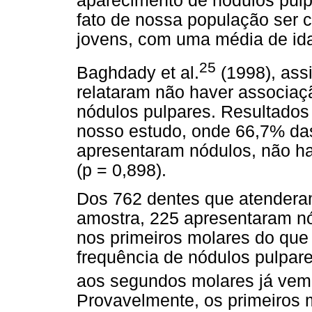
aparecimento de nódulos pulp
fato de nossa população ser c
jovens, com uma média de id
25
Baghdady et al.
(1998), assi
relataram não haver associaç
nódulos pulpares. Resultado
nosso estudo, onde 66,7% d
apresentaram nódulos, não ha
(p = 0,898).
Dos 762 dentes que atenderam 
amostra, 225 apresentaram nó
nos primeiros molares do que
frequência de nódulos pulpar
aos segundos molares já vem s
Provavelmente, os primeiros m