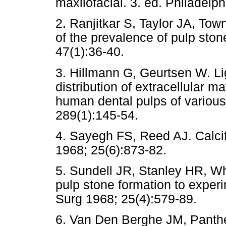
maxilofacial. 3. ed. Philade
2. Ranjitkar S, Taylor JA, T
of the prevalence of pulp ston
47(1):36-40.
3. Hillmann G, Geurtsen W. Lig
distribution of extracellular m
human dental pulps of various
289(1):145-54.
4. Sayegh FS, Reed AJ. Calcifi
1968; 25(6):873-82.
5. Sundell JR, Stanley HR, Wh
pulp stone formation to exper
Surg 1968; 25(4):579-89.
6. Van Den Berghe JM, Panth