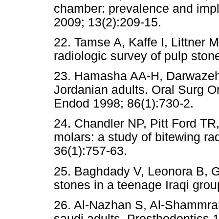
chamber: prevalence and implic
2009; 13(2):209-15.
22. Tamse A, Kaffe I, Littner M
radiologic survey of pulp ston
23. Hamasha AA-H, Darwazeh A
Jordanian adults. Oral Surg O
Endod 1998; 86(1):730-2.
24. Chandler NP, Pitt Ford TR
molars: a study of bitewing ra
36(1):757-63.
25. Baghdady V, Leonora B, G
stones in a teenage Iraqi gro
26. Al-Nazhan S, Al-Shammran
saudi adults. Prosthodontics 