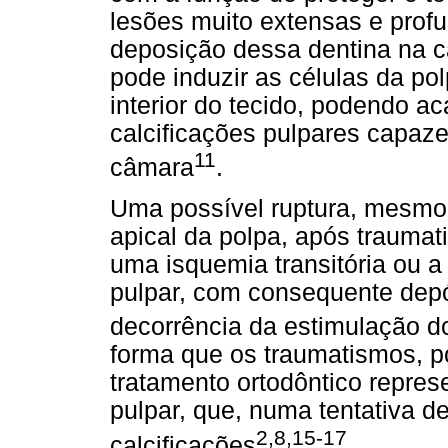
lesões muito extensas e prof
deposição dessa dentina na ca
pode induzir as células da po
interior do tecido, podendo a
calcificações pulpares capaze
11
câmara
.
Uma possível ruptura, mesmo 
apical da polpa, após traumat
uma isquemia transitória ou 
pulpar, com consequente depó
decorrência da estimulação d
forma que os traumatismos, 
tratamento ortodôntico represe
pulpar, que, numa tentativa d
2,8,15-17
calcificações
.