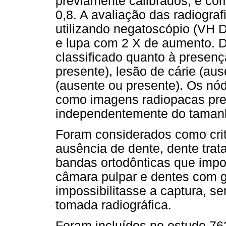
previamente calibrados, e co
0,8. A avaliação das radiograf
utilizando negatoscópio (VH 
e lupa com 2 X de aumento. Du
classificado quanto à presen
presente), lesão de cárie (au
(ausente ou presente). Os nód
como imagens radiopacas pres
independentemente do taman
Foram considerados como crit
ausência de dente, dente tra
bandas ortodônticas que impos
câmara pulpar e dentes com 
impossibilitasse a captura, s
tomada radiográfica.
Foram incluídos no estudo 76