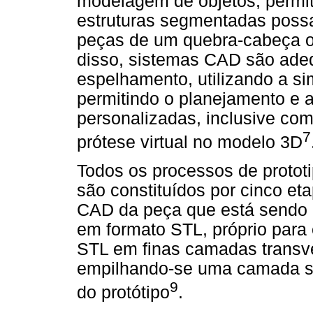
modelagem de objetos, permit
estruturas segmentadas pos
peças de um quebra-cabeça o
disso, sistemas CAD são adeq
espelhamento, utilizando a sim
permitindo o planejamento e 
personalizadas, inclusive c
7
prótese virtual no modelo 3D
Todos os processos de protot
são constituídos por cinco et
CAD da peça que está sendo 
em formato STL, próprio para e
STL em finas camadas transve
empilhando-se uma camada so
9
do protótipo
.