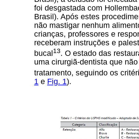
foi desgastada com Hollembac
Brasil). Após estes procedime
não mastigar nenhum alimento
crianças, professores e resp
receberam instruções e palest
13
bucal
. O estado das restaur
uma cirurgiã-dentista que não
tratamento, seguindo os crit
1
e
Fig. 1
).