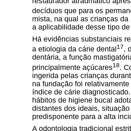
restaurador atraumático apre
decíduos que para os perman
mista, na qual as crianças d
a aplicabilidade desse tipo de
Há evidências substanciais r
17
a etiologia da cárie dental
, 
dentária, a função mastigatóri
18
principalmente açúcares
. C
ingerida pelas crianças dura
na fundação foi relativamente 
índice de cárie diagnosticado.
hábitos de higiene bucal adot
distantes dos ideais, situaçã
predisponente para a alta inci
A odontologia tradicional est