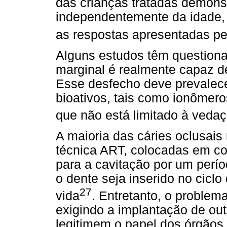
das crianças tratadas demonst
independentemente da idade, 
as respostas apresentadas pe
Alguns estudos têm question
marginal é realmente capaz de
Esse desfecho deve prevalece
bioativos, tais como ionômer
que não está limitado à veda
A maioria das cáries oclusais
técnica ART, colocadas em c
para a cavitação por um perí
o dente seja inserido no ciclo
27
vida
. Entretanto, o problema
exigindo a implantação de ou
legitimem o papel dos órgãos