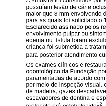
A amostra foi constituída por 
possuíam lesão de cárie oclu
maior que 3 mm envolvendo d
para as quais foi solicitado 
Esclarecido assinado pelos r
envolvimento pulpar ou sinto
edema ou fístula foram excluí
criança foi submetida a trat
para posterior atendimento cu
Os exames clínicos e restaura
odontológico da Fundação por
paramentadas de acordo com a
por meio de inspeção visual, co
de madeira, gazes descartávei
escavadores de dentina e esp
12
protocolo pré-estabelecido
.