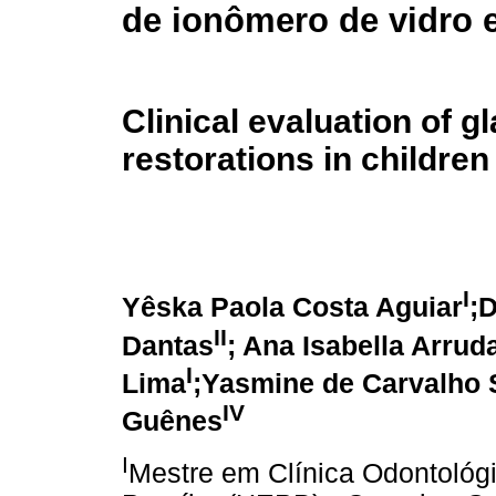
de ionômero de vidro 
Clinical evaluation of 
restorations in children
I
Yêska Paola Costa Aguiar
;
II
Dantas
; Ana Isabella Arrud
I
Lima
;Yasmine de Carvalho
IV
Guênes
I
Mestre em Clínica Odontológi