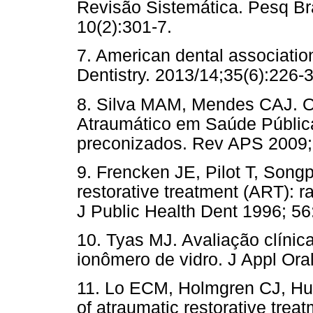
Revisão Sistemática. Pesq Br
10(2):301-7.
7. American dental association
Dentistry. 2013/14;35(6):226-3
8. Silva MAM, Mendes CAJ. O
Atraumático em Saúde Pública
preconizados. Rev APS 2009; 
9. Frencken JE, Pilot T, Song
restorative treatment (ART): 
J Public Health Dent 1996; 56
10. Tyas MJ. Avaliação clínic
ionômero de vidro. J Appl Ora
11. Lo ECM, Holmgren CJ, Hu 
of atraumatic restorative trea