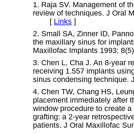
1. Raja SV. Management of the 
review of techniques. J Oral M
[
Links
]
2. Small SA, Zinner ID, Panno
the maxillary sinus for implants
Maxillofac Implants 1993; 8(5)
3. Chen L, Cha J. An 8-year re
receiving 1.557 implants using
sinus condensing technique. J
4. Chen TW, Chang HS, Leung
placement immediately after th
window procedure to create a m
grafting: a 2-year retrospectiv
patients. J Oral Maxillofac Su