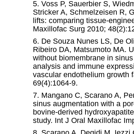
5. Voss P, Sauerbier S, Wie
Stricker A, Schmelzeisen R, G
lifts: comparing tissue-engine
Maxillofac Surg 2010; 48(2):1
6. De Souza Nunes LS, De Oli
Ribeiro DA, Matsumoto MA. Us
without biomembrane in sinus li
analysis and immune expressio
vascular endothelium growth fa
69(4):1064-9.
7. Mangano C, Scarano A, Perrot
sinus augmentation with a por
bovine-derived hydroxyapatite:
study. Int J Oral Maxillofac I
8. Scarano A, Degidi M, Iezzi 