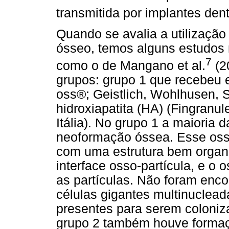
transmitida por implantes dent
Quando se avalia a utilização
ósseo, temos alguns estudos n
7
como o de Mangano et al.
(20
grupos: grupo 1 que recebeu 
oss®; Geistlich, Wohlhusen, 
hidroxiapatita (HA) (Fingranu
Itália). No grupo 1 a maioria 
neoformação óssea. Esse os
com uma estrutura bem organ
interface osso-partícula, e o
as partículas. Não foram enco
células gigantes multinuclea
presentes para serem coloniza
grupo 2 também houve formaç