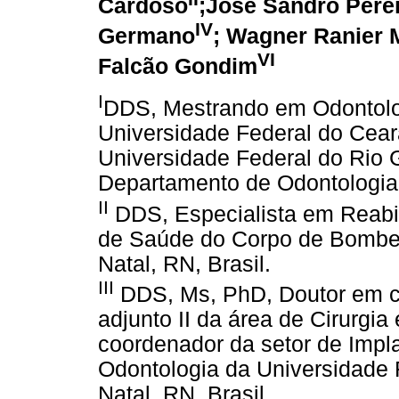
Cardoso
;José Sandro Perei
IV
Germano
; Wagner Ranier 
VI
Falcão Gondim
I
DDS, Mestrando em Odontolo
Universidade Federal do Cea
Universidade Federal do Rio
Departamento de Odontologia,
II
DDS, Especialista em Reabi
de Saúde do Corpo de Bombeir
Natal, RN, Brasil.
III
DDS, Ms, PhD, Doutor em ci
adjunto II da área de Cirurgi
coordenador da setor de Impl
Odontologia da Universidade 
Natal, RN, Brasil.