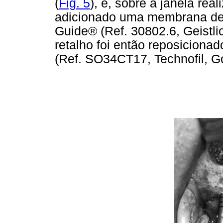
(
Fig. 5
), e, sobre a janela real
adicionado uma membrana de 
Guide® (Ref. 30802.6, Geistlic
retalho foi então reposiciona
(Ref. SO34CT17, Technofil, Goi