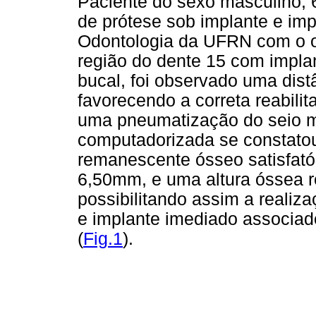
Paciente do sexo masculino, 
de prótese sob implante e im
Odontologia da UFRN com o obj
região do dente 15 com implan
bucal, foi observado uma dist
favorecendo a correta reabili
uma pneumatização do seio ma
computadorizada se constato
remanescente ósseo satisfatór
6,50mm, e uma altura óssea
possibilitando assim a realiz
e implante imediado associad
(
Fig.1
).