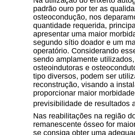
Na utilização do enxerto autó
padrão ouro por ter as quali
osteocondução, nos deparam
quantidade requerida, principa
apresentar uma maior morbid
segundo sítio doador e um ma
operatório. Considerando esse
sendo amplamente utilizados,
osteoindutoras e osteocondut
tipo diversos, podem ser util
reconstrução, visando a insta
proporcionar maior morbidade
previsibilidade de resultados 
Nas reabilitações na região do
remanescente ósseo for maior 
se consiga obter uma adequada