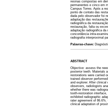
resinas compostas em dent
permanentes e cinco em mo
Campus Torres. Após a real
ponto de contato das rest
dada pelo observador foi r
adaptação das restauraçõe
radiográfica da restauraçã
restauração, falta ou exce
adaptação radiográfica da
concordância intra-exami
radiografia interproximal 
Palavras-chave:
Diagnósti
ABSTRACT
Objective: assess the need 
posterior teeth. Materials
restorations were carried o
trained observer performed 
and explorer. After clinica
observers, radiologists ana
whether there was radiograp
tooth-restoration interface
exhibited radiographic adap
rater agreement of 86.6%. C
clinical adaptation of proxi