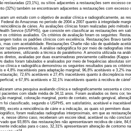
ão restauradas (23,1%), ou sítios adjacentes a restaurações sem excesso cer
to (32%) também se encontravam adjacentes a restaurações com excesso ce
zaram um estudo com o objetivo de avaliar clínica e radiograficamente, as re
e Federal do Amazonas no período de 2004 a 2007 quanto à integridade margin
 reincidência de cáries. As avaliações clínicas foram realizadas pelo método dir
Health Service (USPHS), que consiste em classificar as restaurações em satis
m os critérios avaliados. Os critérios de avaliação foram os seguintes: Resta
abrangem todos os padrões clínicos com excelência. Restaurações Bravo també
s, mas com aceitabilidade. Restaurações Charlie não são de qualidade aceit
por razões preventivas. A análise radiográfica foi por meio de radiografias in
os anteriores, utilizando a técnica do paralelismo. A amostra utilizada na anál
es diretos, avaliadas por duas examinadoras previamente calibradas (Kappa 
s dados foram tabulados e analisados por meio de frequências absolutas simp
ise clínica e radiográfica demonstrou os seguintes resultados para os crité
rio
s e 4,8% inaceitáveis para adaptação marginal; 96,8% aceitáveis e 3,2% ina
estauração; 72,6% aceitáveis e 27,4% inaceitáveis quanto à discrepância mor
perficial; e 67,9% aceitáveis e 32,1% inaceitáveis quanto à recidiva de cáriel
alizaram uma pesquisa avaliando clínica e radiograficamente sessenta e cinc
pacientes com idade média de 34,11 anos. Foram avaliados os itens cor, textu
ação marginal, coloração marginal, ponto de contato, estado gengival, alteraç
m foi classificado, segundo o USPHS, em satisfatório, aceitável e inaceitável 
989), exceto a reincidência de cárie e a indicação, as quais só permitem duas 
iográfico, foram realizadas radiografias interproximais, em que as restauraç
, e, nesse último caso, receberam um escore ideal, aceitável ou não conclu
vado que 93,85% das restaurações não apresentavam recidiva de cárie, 84,6
ente indicadas para o caso, 32,31% apresentavam alteração de contorno na
14