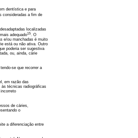
em dentística e para
s consideradas a fim de
s desadaptadas localizadas
15
o mais adequado
. O
tas e/ou manchadas é muito
ie está ou não ativa. Outro
que poderia ser sugestiva
ada, ou, ainda, cárie
 tendo-se que recorrer a
el, em razão das
 às técnicas radiográficas
incorreto
essos de cáries,
resentando o
ite a diferenciação entre