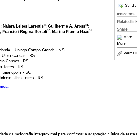
Send th
Indicators
Related lin
I
II
III
; Naiara Leites Larentis
; Guilherme A. Aross
;
Share
V
VI
; Francieli Regina Bortoli
; Marina Flamia Haas
More
More
odontia – Uninga-Campo Grande - MS
Permali
- Ulbra-Canoas - RS
bra-Canoas - RS
ra-Torres - RS
lorianópolis - SC
ologia Ulbra-Torres - RS
ência
idade da radiografia interproximal para confirmar a adaptação clínica de rest