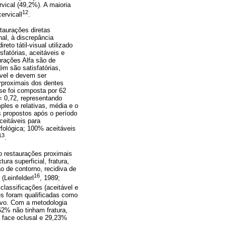
vical (49,2%). A maioria
12
rvicall
.
staurações diretas
al, à discrepância
eto tátil-visual utilizado
fatórias, aceitáveis e
urações Alfa são de
m são satisfatórias,
ável e devem ser
terproximais dos dentes
ise foi composta por 62
= 0,72, representando
les e relativas, média e o
s propostos após o período
ceitáveis para
fológica; 100% aceitáveis
13
.
o restaurações proximais
ra superficial, fratura,
ão de contorno, recidiva de
16
(Leinfelderl
, 1989;
classificações (aceitável e
ões foram qualificadas como
sivo. Com a metodologia
2% não tinham fratura,
 face oclusal e 29,23%