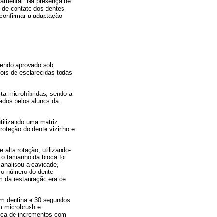
ndamental. Na presença de
o de contato dos dentes
a confirmar a adaptação
sendo aprovado sob
ois de esclarecidas todas
ta microhíbridas, sendo a
ados pelos alunos da
tilizando uma matriz
roteção do dente vizinho e
 alta rotação, utilizando-
 o tamanho da broca foi
r
analisou a cavidade,
: o número do dente
m da restauração era de
 em dentina e 30 segundos
m microbrush e
cnica de incrementos com