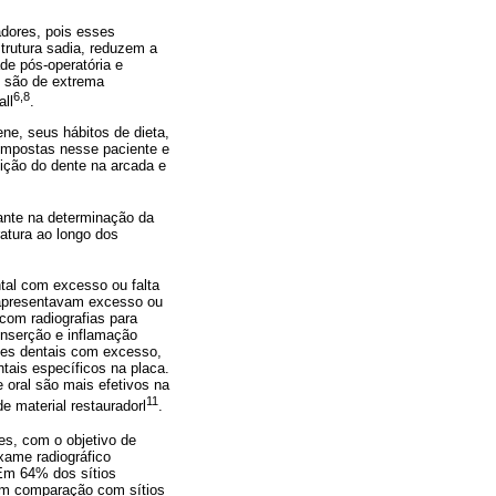
adores, pois esses
trutura sadia, reduzem a
ade pós-operatória e
e são de extrema
6,8
all
.
ne, seus hábitos de dieta,
compostas nesse paciente e
osição do dente na arcada e
tante na determinação da
atura ao longo dos
ntal com excesso ou falta
s apresentavam excesso ou
 com radiografias para
inserção e inflamação
ões dentais com excesso,
ais específicos na placa.
 oral são mais efetivos na
11
 material restauradorl
.
es, com o objetivo de
xame radiográfico
 Em 64% dos sítios
 em comparação com sítios