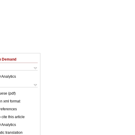
on Demand
 Analytics
uese (pdf)
 in xml format
 references
cite this article
 Analytics
ic translation