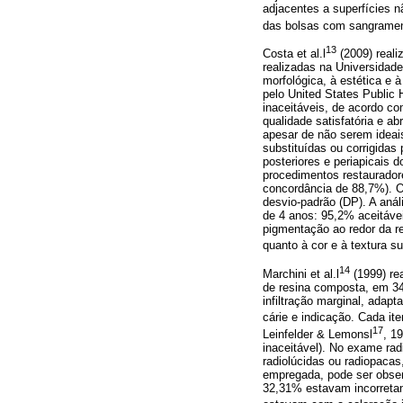
adjacentes a superfícies n
das bolsas com sangramen
13
Costa et al.l
(2009) reali
realizadas na Universidad
morfológica, à estética e à
pelo United States Public 
inaceitáveis, de acordo co
qualidade satisfatória e 
apesar de não serem ideai
substituídas ou corrigidas 
posteriores e periapicais d
procedimentos restaurador
concordância de 88,7%). O
desvio-padrão (DP). A anál
de 4 anos: 95,2% aceitávei
pigmentação ao redor da r
quanto à cor e à textura su
14
Marchini et al.l
(1999) re
de resina composta, em 34 
infiltração marginal, adapt
cárie e indicação. Cada ite
17
Leinfelder & Lemonsl
, 1
inaceitável). No exame rad
radiolúcidas ou radiopacas
empregada, pode ser obser
32,31% estavam incorretam