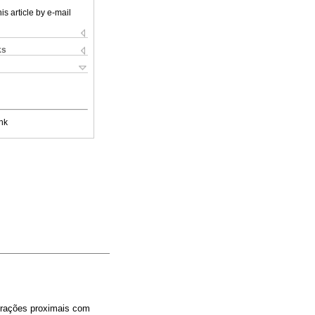
is article by e-mail
ks
nk
aurações proximais com