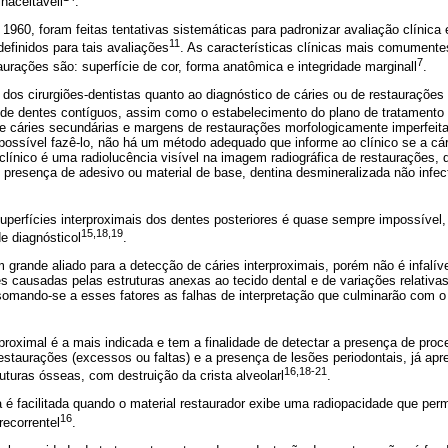
naceitávell
.
960, foram feitas tentativas sistemáticas para padronizar avaliação clínica 
11
definidos para tais avaliações
. As características clínicas mais comumente
7
taurações são: superfície de cor, forma anatômica e integridade marginall
.
dos cirurgiões-dentistas quanto ao diagnóstico de cáries ou de restauraçõe
s de dentes contíguos, assim como o estabelecimento do plano de tratament
ntre cáries secundárias e margens de restaurações morfologicamente imperfei
possível fazê-lo, não há um método adequado que informe ao clínico se a cár
 clínico é uma radiolucência visível na imagem radiográfica de restaurações, 
resença de adesivo ou material de base, dentina desmineralizada não infect
superfícies interproximais dos dentes posteriores é quase sempre impossível,
15,18,19
 diagnósticol
.
 grande aliado para a detecção de cáries interproximais, porém não é infalív
es causadas pelas estruturas anexas ao tecido dental e de variações relativas
omando-se a esses fatores as falhas de interpretação que culminarão com o 
erproximal é a mais indicada e tem a finalidade de detectar a presença de proc
staurações (excessos ou faltas) e a presença de lesões periodontais, já ap
16,18-21
turas ósseas, com destruição da crista alveolarl
.
ca é facilitada quando o material restaurador exibe uma radiopacidade que perm
16
recorrentel
.