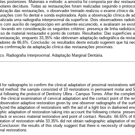
es posteriores. Materiais e método: a amostra foi composta por dez restau
lares decíduos. Todas as restaurações foram realizadas seguindo o protocol
ização das restaurações, o observador treinado realizou o exame clínico da 
aurações com fio dental e sonda exploradora. Após a observação clínica de a
ealizada uma radiografia interproximal da superfície. Dois observadores radiol
s com auxílio do negatoscópio em ambiente escurecido, e avaliaram se exis
o levando em consideração os seguintes critérios: presença de linha radiolúcid
sso de material restaurador e ponto de contato. Resultados: Das superfícies 
 restauração, enquanto 33,35% não obtiveram adaptação radiográfica da rest
nadores
de 86,6%. Conclusão: os resultados deste estudo sugerem que há nec
para confirmação da adaptação clínica das restaurações proximais.
co. Radiografia Interproximal. Adaptação Marginal Dentária.
for radiographs to confirm the clinical adaptation of proximal restorations wi
 and method: the sample consisted of 10 restorations in permanent molar and 5 
ut following the protocol of Dentistry Ulbra - Campus Torres. After the completi
the clinical examination of cervical adaptation and the contact point of the res
l observation adaptive restoration given by one observer radiographs of the s
lyzed the adaptation of restorations with the aid of a light box in darkened 
hic adaptation of restoration taking into account the following criteria: presenc
, lack or excess material restorative and point of contact. Results: 66.65% of
tation of restoration while 33.35% did not obtain radiographic adaptation of res
onclusion: the results of this study suggest that there is necessity of radiog
mal restorations.