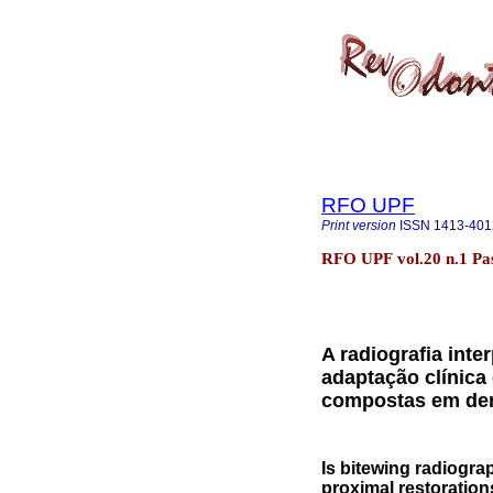
RFO UPF
Print version
ISSN
1413-401
RFO UPF vol.20 n.1 Pa
A radiografia inte
adaptação clínica
compostas em den
Is bitewing radiograp
proximal restoration