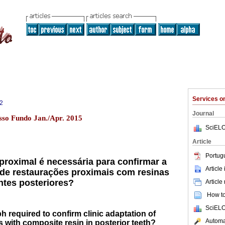
Services 
2
Journal
sso Fundo Jan./Apr. 2015
SciELO
Article
Portug
rproximal é necessária para confirmar a
Article
 de restaurações proximais com resinas
tes posteriores?
Article
How to 
SciELO
h required to confirm clinic adaptation of
Automat
s with composite resin in posterior teeth?