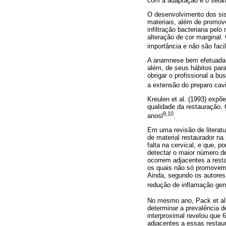
com a adaptação e o sela
O desenvolvimento dos sis
materiais, além de promov
infiltração bacteriana pelo
alteração de cor marginal.
importância e não são facilm
A anamnese bem efetuada dá
além, de seus hábitos par
obrigar o profissional a bu
a extensão do preparo cav
Kreulen et al. (1993) exp
qualidade da restauração. 
9,10
anosl
.
Em uma revisão de literatu
de material restaurador n
falta na cervical, e que, 
detectar o maior número de
ocorrem adjacentes a res
os quais não só promovem
Ainda, segundo os autores
redução de inflamação gen
No mesmo ano, Pack et al.
determinar a prevalência d
interproximal revelou que
adjacentes a essas restau