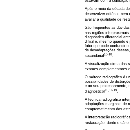
estavam com a coloração i
Após o meio da década de 1
desenvolver critérios bem 
avaliar a qualidade de res
São frequentes as dúvidas 
nas regiões interproximai
diagnóstico diferencial e
difícil e, mesmo quando é 
fator que pode confundir o
de desadaptações dessas, p
16-18
secundárial
.
A visualização direta das 
exames complementares de
O método radiográfico é um
possibilidades de distorçõ
e ao seu processamento, s
15,16,19
diagnósticol
.
A técnica radiográfica int
adaptações marginais de re
comprometimento das estru
A interpretação radiográfi
restauração, dente e cárie 