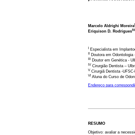
Marcelo Aldrighi Moreira
IV
Eriquison D. Rodrigues
I
Especialista em Implant
II
Doutora em Odontologia 
III
Doutor em Genética - Ul
IV
Cirurgião Dentista – Ulb
V
Cirurgiã Dentista -UFSC-F
VI
Aluna do Curso de Odont
Endereço para correspond
RESUMO
Objetivo: avaliar a necess