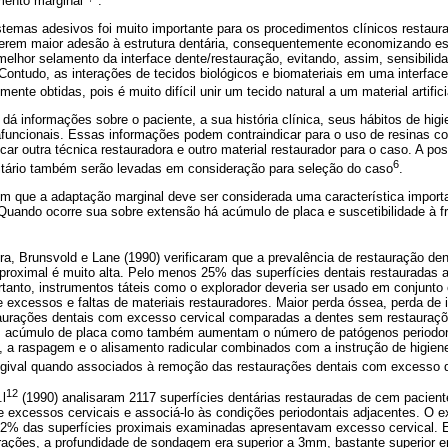
mento marginal
.
temas adesivos foi muito importante para os procedimentos clínicos restaur
erem maior adesão à estrutura dentária, consequentemente economizando es
 melhor selamento da interface dente/restauração, evitando, assim, sensibilid
 Contudo, as interações de tecidos biológicos e biomateriais em uma interfac
ente obtidas, pois é muito difícil unir um tecido natural a um material artifici
 informações sobre o paciente, a sua história clínica, seus hábitos de higie
afuncionais. Essas informações podem contraindicar para o uso de resinas 
scar outra técnica restauradora e outro material restaurador para o caso. A p
6
itário também serão levadas em consideração para seleção do caso
.
õem que a adaptação marginal deve ser considerada uma característica impor
Quando ocorre sua sobre extensão há acúmulo de placa e suscetibilidade à fr
ra, Brunsvold e Lane (1990) verificaram que a prevalência de restauração de
a proximal é muito alta. Pelo menos 25% das superfícies dentais restaurada
portanto, instrumentos táteis como o explorador deveria ser usado em conjunto
 excessos e faltas de materiais restauradores. Maior perda óssea, perda de 
taurações dentais com excesso cervical comparadas a dentes sem restauraç
 acúmulo de placa como também aumentam o número de patógenos periodont
, a raspagem e o alisamento radicular combinados com a instrução de higiene
gival quando associados à remoção das restaurações dentais com excesso de
12
l
(1990) analisaram 2117 superfícies dentárias restauradas de cem pacient
e excessos cervicais e associá-lo às condições periodontais adjacentes. O e
 62% das superfícies proximais examinadas apresentavam excesso cervical.
rações, a profundidade de sondagem era superior a 3mm, bastante superior