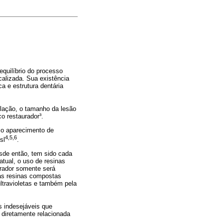
equilíbrio do processo
calizada. Sua existência
ca e estrutura dentária
pulação, o tamanho da lesão
o restaurador³.
 o aparecimento de
4,5,6
sl
.
esde então, tem sido cada
tual, o uso de resinas
urador somente será
as resinas compostas
ultravioletas e também pela
s indesejáveis que
 diretamente relacionada