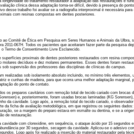
 a longevidade do tratamento restaurador a adaptação das restaurações é fu
valiação clínica dessa adaptação torna-se difícil, devido à presença do pont
ivo desse trabalho foi avaliar se a radiografia interproximal é necessária par
roximais com resinas compostas em dentes posteriores.
ido ao Comitê de Ética em Pesquisa em Seres Humanos e Animais da Ulbra, 
a 2011-067H. Todos os pacientes que aceitaram fazer parte da pesquisa dep
 o Termo de Consentimento Livre Esclarecido.
 superfícies proximais de dentes posteriores restaurados com resina compos
o molares decíduos e dez molares permanentes. Esses dentes foram restaur
s sob supervisão dos professores das disciplinas de clínicas do campus.
m realizadas sob isolamento absoluto incluindo, no mínimo três elementos, u
atriz e cunhas de madeira, para que ocorra uma melhor adaptação marginal, p
ptação do ponto de contato.
ados os preparos cavitários com remoção total de tecido cariado com brocas de
orensen) e, posteriormente, foram usadas brocas laminadas (KG Sorensen),
nho da cavidade. Logo após, a remoção total do tecido cariado, o observado
te da ficha de avaliação metodológica, em que registrou os seguintes dados
tauração, se a margem do preparo estava em esmalte ou dentina, e se a orige
ção de restauração.
 da cavidade com clorexidine, em sequência, o ataque ácido por 15 segundos
bundância por 30 segundos, secagem da cavidade. Aplicou-se o adesivo co
egundos. Logo após foi realizado a inserção do material restaurador pela té