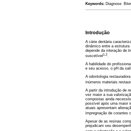
Keywords:
Diagnose. Bite
Introdução
A cárie dentária caracteri
dinâmico entre a estrutura
depende da interação de trê
1,2
suscetível
.
A habilidade do profission
e seu acesso, o pH da saliv
A odontologia restaurador
inúmeros materiais restau
A partir da introdução de 
vez maior a sua valorizaçã
compostas ainda necessita 
possível após uma maior i
atuais apresentam alteraçã
impregnação de corantes c
Apesar de as resinas comp
prejudicam seu desempenho