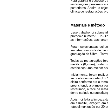
Para garantir o sucesso e
restaurações proximais a a
posteriores. Assim, o objet
clínica de restaurações p
Materiais e método
Esse trabalho foi submet
protocolo número CEP–Ulbr
as informações, assinaram
Foram selecionadas quinze
amostra composta de cinc
graduação da Ulbra - Torre
Todas as restaurações fora
metálica (0,7mm), porta m
estabeleça uma melhor ada
Inicialmente, foram realiz
se ponta diamantada (KG S
eleito conforme era o tama
preenchendo a primeira par
restaurado, a face da res
dente cariado ou substitui
Após, foi feita a limpeza
em esmalte, lavagem em a
fotopolimarização por 20 s