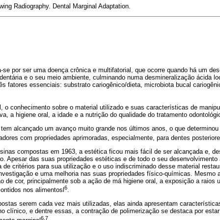
wing Radiography. Dental Marginal Adaptation.
za-se por ser uma doença crônica e multifatorial, que ocorre quando há um des
 dentária e o seu meio ambiente, culminando numa desmineralização ácida lo
s fatores essenciais: substrato cariogênico/dieta, microbiota bucal cariogêni
al, o conhecimento sobre o material utilizado e suas características de mani
a, a higiene oral, a idade e a nutrição do
qualidade do tratamento odontológic
a tem alcançado um avanço muito grande nos últimos anos, o que determinou
radores com propriedades aprimoradas, especialmente, para dentes posteriore
resinas compostas em 1963, a estética ficou mais fácil de ser alcançada e, d
o. Apesar das suas propriedades estéticas e de todo o seu desenvolvimento a
de critérios para sua utilização e o uso indiscriminado desse material resta
nvestigação e uma melhoria nas suas propriedades físico-químicas. Mesmo 
o de cor, principalmente sob a ação de má higiene oral, a exposição a raios 
6
ontidos nos alimentosl
.
ostas serem cada vez mais utilizadas, elas ainda apresentam característica
 clínico, e dentre essas, a contração de polimerização se destaca por estar
6,7