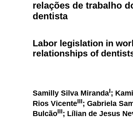
relações de trabalho d
dentista
Labor legislation in wor
relationships of dentist
I
Samilly Silva Miranda
; Kami
III
Rios Vicente
; Gabriela S
III
Bulcão
; Lílian de Jesus N