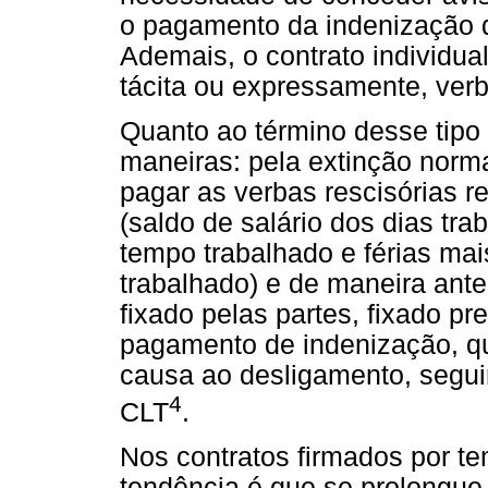
o pagamento da indenização d
Ademais, o contrato individua
tácita ou expressamente, verb
Quanto ao término desse tipo 
maneiras: pela extinção norm
pagar as verbas rescisórias r
(saldo de salário dos dias tra
tempo trabalhado e férias mai
trabalhado) e de maneira ante
fixado pelas partes, fixado p
pagamento de indenização, q
causa ao desligamento, segui
4
CLT
.
Nos contratos firmados por te
tendência é que se prolongue 