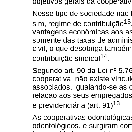
objetivos gerais da cooperati
Nesse tipo de sociedade não 
15
sim, regime de contribuição
vantagens econômicas aos as
somente
das taxas de adminis
civil, o que desobriga também
14
contribuição sindical
.
Segundo art. 90 da Lei nº 5.7
cooperativa, não existe víncu
associados, igualando-se as
relação aos seus empregados p
13
e previdenciária (art. 91)
.
As cooperativas odontológic
odontológicos, e surgiram co