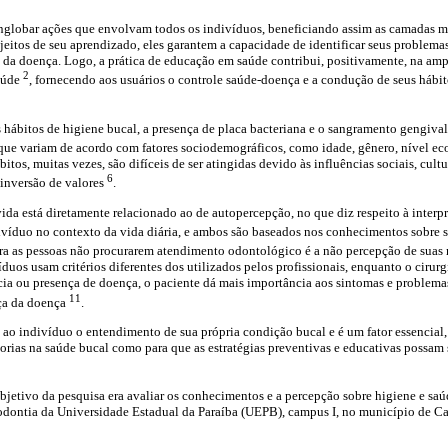
globar ações que envolvam todos os indivíduos, beneficiando assim as camadas m
eitos de seu aprendizado, eles garantem a capacidade de identificar seus problema
o da doença. Logo, a prática de educação em saúde contribui, positivamente, na am
2
aúde
, fornecendo aos usuários o controle saúde-doença e a condução de seus hábit
s hábitos de higiene bucal, a presença de placa bacteriana e o sangramento gengiva
que variam de acordo com fatores sociodemográficos, como idade, gênero, nível ec
tos, muitas vezes, são difíceis de ser atingidas devido às influências sociais, cul
6
inversão de valores
.
ida está diretamente relacionado ao de autopercepção, no que diz respeito à interp
divíduo no contexto da vida diária, e ambos são baseados nos conhecimentos sobre 
ara as pessoas não procurarem atendimento odontológico é a não percepção de suas
duos usam critérios diferentes dos utilizados pelos profissionais, enquanto o cirurg
a ou presença de doença, o paciente dá mais importância aos sintomas e problemas
11
ça da doença
.
ao indivíduo o entendimento de sua própria condição bucal e é um fator essencial, 
orias na saúde bucal como para que as estratégias preventivas e educativas possam 
objetivo da pesquisa era avaliar os conhecimentos e a percepção sobre higiene e sa
iodontia da Universidade Estadual da Paraíba (UEPB), campus I, no município de 