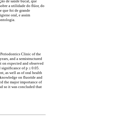
ção de saúde bucal, que
bre a utilidade do flúor, do
e que foi de grande
giene oral, e assim
ontologia.
 Periodontics Clinic of the
years, and a semistructured
est on expected and observed
 significance of p ≤ 0.05.
t, as well as of oral health
e knowledge on fluoride and
ved the major importance of
nd so it was concluded that