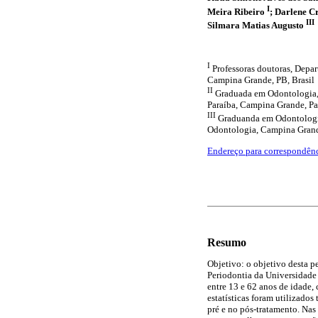
I
Meira Ribeiro
;
Darlene C
III
Silmara Matias Augusto
I
Professoras doutoras, Depa
Campina Grande, PB, Brasil
II
Graduada em Odontologia, 
Paraíba, Campina Grande, Par
III
Graduanda em Odontologia
Odontologia, Campina Grand
Endereço para correspondên
Resumo
Objetivo: o objetivo desta p
Periodontia da Universidade 
entre 13 e 62 anos de idade,
estatísticas foram utilizado
pré e no pós-tratamento. Nas 