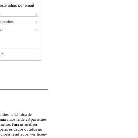
este artigo por email
s
cionados
ar
nk
didos na Clínica de
 uma amostra de 23 pacientes
mento. Para as análises
parar os dados obtidos no
cipais resultados, verificou-