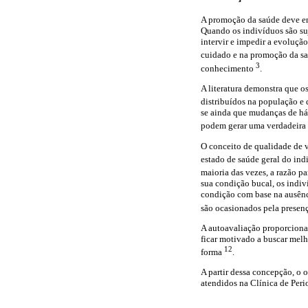
A promoção da saúde deve en
Quando os indivíduos são suj
intervir e impedir a evoluçã
cuidado e na promoção da s
3
conhecimento
.
A literatura demonstra que o
distribuídos na população e 
se ainda que mudanças de hábi
podem gerar uma verdadeira 
O conceito de qualidade de v
estado de saúde geral do in
maioria das vezes, a razão p
sua condição bucal, os indiví
condição com base na ausênci
são ocasionados pela presen
A autoavaliação proporciona 
ficar motivado a buscar melh
12
forma
.
A partir dessa concepção, o 
atendidos na Clínica de Per