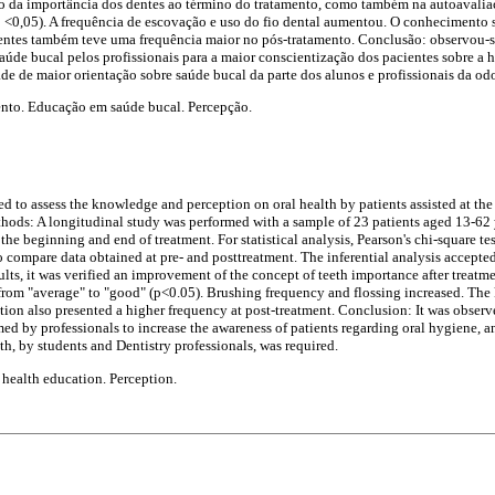
 da importância dos dentes ao término do tratamento, como também na autoavalia
p <0,05). A frequência de escovação e uso do fio dental aumentou. O conhecimento so
dentes também teve uma frequência maior no pós-tratamento. Conclusão: observou-s
úde bucal pelos profissionais para a maior conscientização dos pacientes sobre a hi
de de maior orientação sobre saúde bucal da parte dos alunos e profissionais da od
to. Educação em saúde bucal. Percepção.
d to assess the knowledge and perception on oral health by patients assisted at the
thods: A longitudinal study was performed with a sample of 23 patients aged 13-62 
the beginning and end of treatment. For statistical analysis, Pearson's chi-square t
 compare data obtained at pre- and posttreatment. The inferential analysis accepted
ts, it was verified an improvement of the concept of teeth importance after treatmen
from "average" to "good" (p<0.05). Brushing frequency and flossing increased. Th
ation also presented a higher frequency at post-treatment. Conclusion: It was obser
ed by professionals to increase the awareness of patients regarding oral hygiene, a
th, by students and Dentistry professionals, was required.
 health education. Perception.