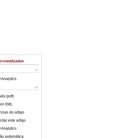
ersonalizados
 Analytics
uês (pdf)
 em XML
cias do artigo
itar este artigo
 Analytics
ão automática