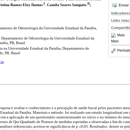
I
II
ristina Ramos Eloy Dantas
;
Camila Soares Sampaio
;
Enviar 
Indicadore
Links rela
rtamento de Odontologia da Universidade Estadual da Paraíba,
Compartilh
Mais
Departamento de Odontologia da Universidade Estadual da
Mais
aíba, PB, Brasil
 na Universidade Estadual da Paraíba, Departamento de
Permali
e, PB, Brasil
cia
esquisa é avaliar o conhecimento e a percepção de saúde bucal pelos pacientes aten
Estadual da Paraíba. Materiais e método: foi realizado um estudo longitudinal em
 com a aplicação de um questionário semiestruturado no início e no término do trata
s testes de Qui-Quadrado de Pearson de medidas esperadas e observadas a fim de com
análises inferenciais, aceitou-se significância de p ≤0,05. Resultados: dentre os prin