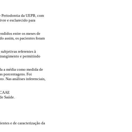
de Periodontia da UEPB, com
vre e esclarecido para
endidos entre os meses de
ndo assim, os pacientes foram
 subjetivas referentes à
strangimento e permitindo
zada a média como medida de
as porcentagens. Foi
o. Nas análises inferenciais,
o CAAE
de Saúde.
entes e de caracterização da