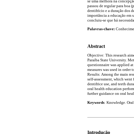
se uma melhora na concepção
passou de regular para boa (
dentifrício e a duração dos 
importância a educação em sa
concluiu-se que há necessida
Palavras-chave:
Conhecimen
Abstract
Objective: This research aime
Paraíba State University. Me
questionnaire was applied at 
measures was used in order to
Results: Among the main resul
self-assessment, which went 
dentifrice use, and teeth dur
oral health education perform
further guidance on oral heal
Keywords
: Knowledge. Oral
Introdução