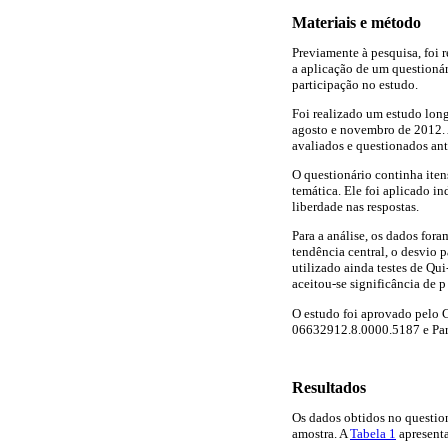
Materiais e método
Previamente à pesquisa, foi
a aplicação de um questionár
participação no estudo.
Foi realizado um estudo long
agosto e novembro de 2012. A 
avaliados e questionados ante
O questionário continha itens
temática. Ele foi aplicado i
liberdade nas respostas.
Para a análise, os dados for
tendência central, o desvio 
utilizado ainda testes de Qu
aceitou-se significância de p
O estudo foi aprovado pelo 
06632912.8.0000.5187 e Par
Resultados
Os dados obtidos no question
amostra. A
Tabela 1
apresenta