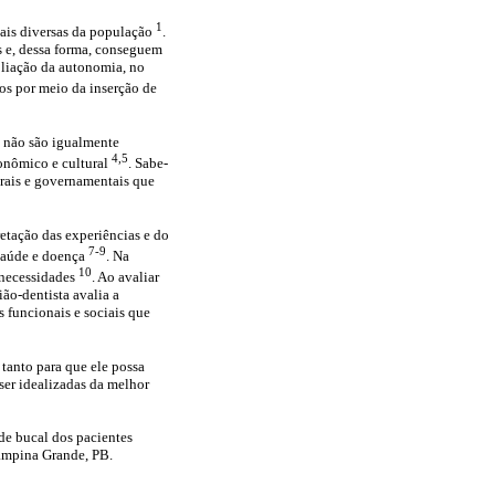
1
ais diversas da população
.
s e, dessa forma, conseguem
pliação da autonomia, no
os por meio da inserção de
l não são igualmente
4,5
onômico e cultural
. Sabe-
turais e governamentais que
retação das experiências e do
7-9
saúde e doença
. Na
10
 necessidades
. Ao avaliar
ião-dentista avalia a
 funcionais e sociais que
tanto para que ele possa
ser idealizadas da melhor
úde bucal dos pacientes
Campina Grande, PB.