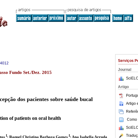
Serviços P
-4012
Journal
sso Fundo Set./Dez. 2015
SciELO
Artigo
Portug
epção dos pacientes sobre saúde bucal
Artigo
Referên
on of patients on oral health
Como c
SciELO
Traduç
I
I
ntos
; Raquel Christina Barboza Gomes
;
Ana Isabella Arruda