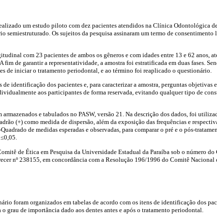
 realizado um estudo piloto com dez pacientes atendidos na Clínica Odontológica 
io semiestruturado. Os sujeitos da pesquisa assinaram um termo de consentimento li
itudinal com 23 pacientes de ambos os gêneros e com idades entre 13 e 62 anos, at
fim de garantir a representatividade, a amostra foi estratificada em duas fases. Se
s de iniciar o tratamento periodontal, e ao término foi reaplicado o questionário.
 de identificação dos pacientes e, para caracterizar a amostra, perguntas objetivas e
ndividualmente aos participantes de forma reservada, evitando qualquer tipo de con
am armazenados e tabulados no PASW, versão 21. Na descrição dos dados, foi utili
padrão (+) como medida de dispersão, além da exposição das frequências e respectiv
i-Quadrado de medidas esperadas e observadas, para comparar o pré e o pós-tratament
 ≤0,05.
Comitê de Ética em Pesquisa da Universidade Estadual da Paraíba sob o número d
ecer nº 238155, em concordância com a Resolução 196/1996 do Comitê Nacional 
ário foram organizados em tabelas de acordo com os itens de identificação dos paci
 o grau de importância dado aos dentes antes e após o tratamento periodontal.