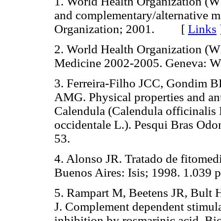
1. World Health Organization (WH
and complementary/alternative m
Organization; 2001. [
Links
2. World Health Organization (W
Medicine 2002-2005. Geneva: Wo
3. Ferreira-Filho JCC, Gondim 
AMG. Physical properties and antib
Calendula (Calendula officinali
occidentale L.). Pesqui Bras Odon
53.
4. Alonso JR. Tratado de fitomedi
Buenos Aires: Isis; 1998. 1.039 p
5. Rampart M, Beetens JR, Bul
J. Complement dependent stimulat
inhibition by rosmarinic acid. 