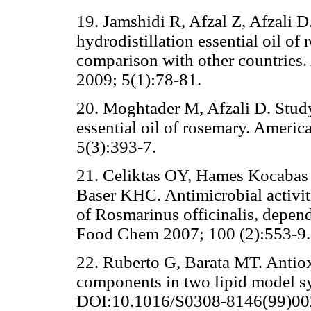
19. Jamshidi R, Afzal Z, Afzali 
hydrodistillation essential oil of 
comparison with other countries.
2009; 5(1):78-81.
20. Moghtader M, Afzali D. Study 
essential oil of rosemary. Ameri
5(3):393-7.
21. Celiktas OY, Hames Kocabas 
Baser KHC. Antimicrobial activiti
of Rosmarinus officinalis, depend
Food Chem 2007; 100 (2):553-9.
22. Ruberto G, Barata MT. Antioxi
components in two lipid model 
DOI:10.1016/S0308-8146(99)00