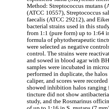
Method: Streptococcus mutans (A
(ATCC 10557), Streptococcus sa
faecalis (ATCC 29212), and Eike
bacterial strains used in this stu
from 1:1 (pure form) up to 1:64 i
formula of phytotherapeutic tinct
were selected as negative control
control. The strains were reactiv
and sowed in blood agar with BHI
samples were incubated in microa
performed in duplicate, the halos
caliper, and scores were recorded
showed inhibition halos ranging 
tincture did not show antibacteria
study, and the Rosmarinus officina
of up to 1:16 in S. mutans (7 mm)