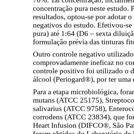
concentração pura neste estudo. P
resultados, optou-se por adotar 
negativos do estudo. Efetivou-se 
pura) até 1:64 (D6 – sexta diluiç
formulação prévia das tinturas fit
Outro controle negativo utilizado 
comprovadamente ineficaz no co
controle positivo foi utilizado o
álcool (Periogard®), por ter uma
Para a etapa microbiológica, fora
mutans (ATCC 25175), Streptoco
salivarius (ATCC 9758), Enteroc
corrodens (ATCC 23834), que for
Heart Infusion (DIFCO®, São Pau
foram obtidos do Laboratório de M