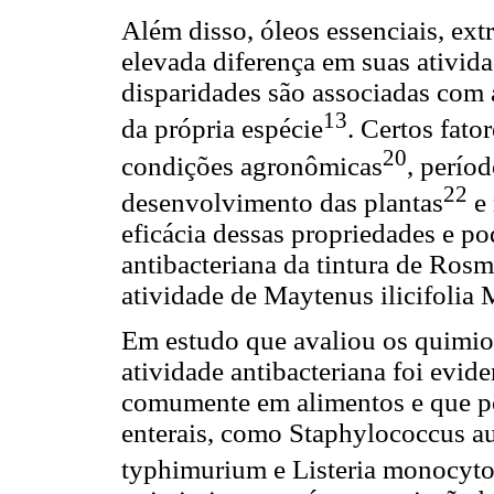
Além disso, óleos essenciais, ext
elevada diferença em suas ativida
disparidades são associadas com
13
da própria espécie
. Certos fato
20
condições agronômicas
, períod
22
desenvolvimento das plantas
e 
eficácia dessas propriedades e po
antibacteriana da tintura de Rosma
atividade de Maytenus ilicifolia 
Em estudo que avaliou os quimiot
atividade antibacteriana foi evid
comumente em alimentos e que p
enterais, como Staphylococcus au
typhimurium e Listeria monocyt