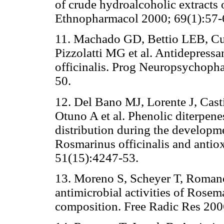
of crude hydroalcoholic extracts 
Ethnopharmacol 2000; 69(1):57-
11. Machado GD, Bettio LEB, Cu
Pizzolatti MG et al. Antidepressan
officinalis. Prog Neuropsychoph
50.
12. Del Bano MJ, Lorente J, Cast
Otuno A et al. Phenolic diterpene
distribution during the developme
Rosmarinus officinalis and antio
51(15):4247-53.
13. Moreno S, Scheyer T, Roman
antimicrobial activities of Rosem
composition. Free Radic Res 200