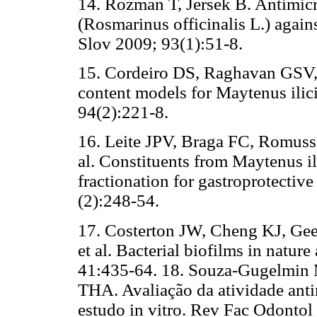
14. Rozman T, Jersek B. Antimicro
(Rosmarinus officinalis L.) agains
Slov 2009; 93(1):51-8.
15. Cordeiro DS, Raghavan GSV, 
content models for Maytenus ilic
94(2):221-8.
16. Leite JPV, Braga FC, Romussi
al. Constituents from Maytenus il
fractionation for gastroprotectiv
(2):248-54.
17. Costerton JW, Cheng KJ, Ge
et al. Bacterial biofilms in natu
41:435-64. 18. Souza-Gugelmin
THA. Avaliação da atividade antim
estudo in vitro. Rev Fac Odontol