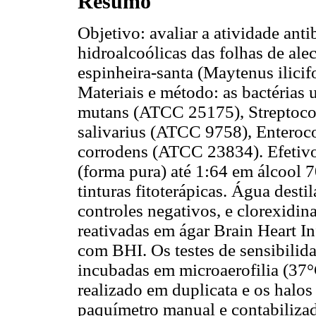
Resumo
Objetivo: avaliar a atividade antib
hidroalcoólicas das folhas de ale
espinheira-santa (Maytenus ilicifo
Materiais e método: as bactérias 
mutans (ATCC 25175), Streptoco
salivarius (ATCC 9758), Enteroc
corrodens (ATCC 23834). Efetivou
(forma pura) até 1:64 em álcool 
tinturas fitoterápicas. Água des
controles negativos, e clorexidi
reativadas em ágar Brain Heart I
com BHI. Os testes de sensibilid
incubadas em microaerofilia (37°
realizado em duplicata e os halo
paquímetro manual e contabilizad