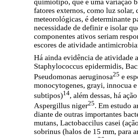
quimiotipo, que é uma variação b
fatores externos, como luz solar,
meteorológicas, é determinante pa
necessidade de definir e isolar 
componentes ativos seriam respo
escores de atividade antimicrobia
Há ainda evidência de atividade a
Staphylococcus epidermidis, Bacil
25
Pseudomonas aeruginosa
e espé
monocytogenes, grayi, innocua e
14
subtipos)
, além dessas, há açã
25
Aspergillus niger
. Em estudo a
diante de outras importantes bact
mutans, Lactobaccilus casei (açã
sobrinus (halos de 15 mm, para am