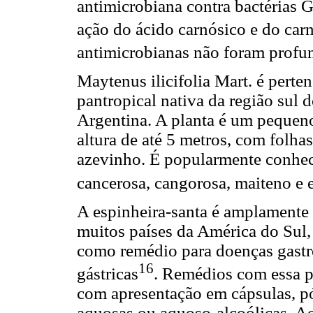
antimicrobiana contra bactérias 
ação do ácido carnósico e do car
antimicrobianas não foram profu
Maytenus ilicifolia Mart. é perte
pantropical nativa da região sul d
Argentina. A planta é um pequen
altura de até 5 metros, com folha
azevinho. É popularmente conheci
cancerosa, cangorosa, maiteno e e
A espinheira-santa é amplamente
muitos países da América do Sul,
como remédio para doenças gastroi
16
gástricas
. Remédios com essa p
com apresentação em cápsulas, pó
aquosas ou aquoso-alcoólicas. Ao