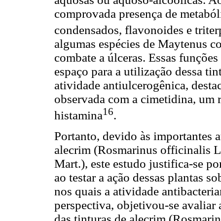
comprovada presença de metabólit
condensados, flavonoides e trite
algumas espécies de Maytenus co
combate a úlceras. Essas funções
espaço para a utilização dessa ti
atividade antiulcerogênica, desta
observada com a cimetidina, um r
16
histamina
.
Portanto, devido às importantes 
alecrim (Rosmarinus officinalis L.
Mart.), este estudo justifica-se po
ao testar a ação dessas plantas so
nos quais a atividade antibacteri
perspectiva, objetivou-se avaliar a
das tinturas de alecrim (Rosmarinu