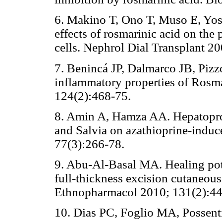
6. Makino T, Ono T, Muso E, Yos
effects of rosmarinic acid on the
cells. Nephrol Dial Transplant 2
7. Benincá JP, Dalmarco JB, Pizzo
inflammatory properties of Rosm
124(2):468-75.
8. Amin A, Hamza AA. Hepatoprot
and Salvia on azathioprine-induced
77(3):266-78.
9. Abu-Al-Basal MA. Healing pote
full-thickness excision cutaneous
Ethnopharmacol 2010; 131(2):44
10. Dias PC, Foglio MA, Possenti