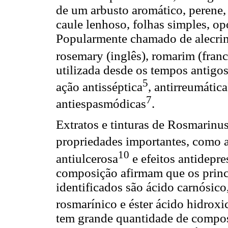
de um arbusto aromático, perene, 
caule lenhoso, folhas simples, opo
Popularmente chamado de alecrim
rosemary (inglês), romarim (franc
utilizada desde os tempos antigos
5
ação antisséptica
, antirreumática
7
antiespasmódicas
.
Extratos e tinturas de Rosmarinus
propriedades importantes, como a
10
antiulcerosa
e efeitos antidepre
composição afirmam que os princ
identificados são ácido carnósico
rosmarínico e éster ácido hidrox
tem grande quantidade de compost