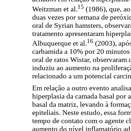
15
Weitzman et al.
(1986), que, ao 
duas vezes por semana de peróxid
oral de Syrian hamsters, observa
tratamento apre
sentaram hiperplas
16
Albuquerque et al.
(2003), após
carbamida a 10% por 20 minutos 
oral de ratos Wistar, observaram 
induziu ao aumento na proliferaçã
relacionado a um potencial carci
Em relação a outro evento analis
hiperplasia da camada basal por
basal da matriz, levando à forma
epiteliais. Neste estudo, essa fo
tempo de contato com o agente cl
aumento do nível inflamatório adj