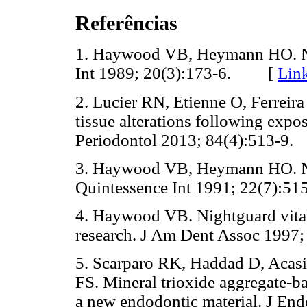
Referências
1. Haywood VB, Heymann HO. Nig
Int 1989; 20(3):173-6. [
Lin
2. Lucier RN, Etienne O, Ferreira
tissue alterations following expo
Periodontol 2013; 84(4):513-9.
3. Haywood VB, Heymann HO. Nigh
Quintessence Int 1991; 22(7):51
4. Haywood VB. Nightguard vital
research. J Am Dent Assoc 1997;
5. Scarparo RK, Haddad D, Acasi
FS. Mineral trioxide aggregate-bas
a new endodontic material. J En