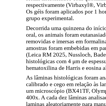
respectivamente (Virbaxyl®, Virba
Os géis foram aplicados por 1 hor
grupo experimental.
Decorrida uma quinzena do início
oral, os animais foram eutanasiado
removidas e imersas em formalin
amostras foram embebidas em par
(Leica RM 2025, Nussloch, Baden
histológicas com 4 μm de espess
hematoxilina de Harris e eosina a
As lâminas histológicas foram an
calibrado e cego em relação às lam
um microscópio (BX41TF, Olympu
400x. A cada dez lâminas analisad
laminas aleatoriamente para manu