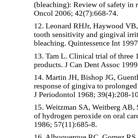
(bleaching): Review of safety in r
Oncol 2006; 42(7):668-74.
12. Leonard RHJr, Haywood VB, P
tooth sensitivity and gingival irr
bleaching. Quintessence Int 1997
13. Tam L. Clinical trial of thre
products. J Can Dent Assoc 1999
14. Martin JH, Bishop JG, Guen
response of gingiva to prolonged
J Periodontol 1968; 39(4):208-10
15. Weitzman SA, Weitberg AB, St
of hydrogen peroxide on oral car
1986; 57(11):685-8.
16. Albuquerque RC, Gomez RS,