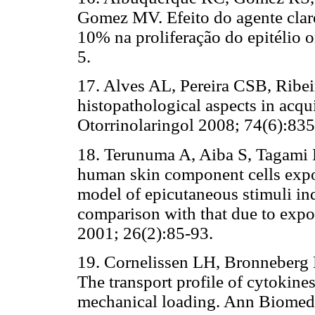
Gomez MV. Efeito do agente clar
10% na proliferação do epitélio o
5.
17. Alves AL, Pereira CSB, Ribe
histopathological aspects in acq
Otorrinolaringol 2008; 74(6):835
18. Terunuma A, Aiba S, Tagami 
human skin component cells expo
model of epicutaneous stimuli ind
comparison with that due to expos
2001; 26(2):85-93.
19. Cornelissen LH, Bronneberg
The transport profile of cytokine
mechanical loading. Ann Biomed