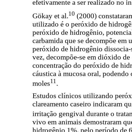
efetivamente a ser realizado no i
10
Gökay et al.
(2000) constataram
utilizado é o peróxido de hidrog
peróxido de hidrogênio, potencia
carbamida que se decompõe em ur
peróxido de hidrogênio dissocia-s
vez, decompõe-se em dióxido de
concentração do peróxido de hid
cáustica à mucosa oral, podendo 
11
moles
.
Estudos clínicos utilizando per
clareamento caseiro indicaram q
irritação gengival durante o trat
vivo em animais demostraram que
hidrogênio 1%, pelo período de 6