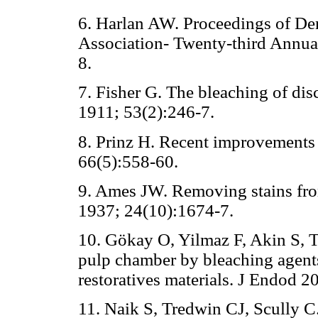
6. Harlan AW. Proceedings of De
Association- Twenty-third Annua
8.
7. Fisher G. The bleaching of di
1911; 53(2):246-7.
8. Prinz H. Recent improvements
66(5):558-60.
9. Ames JW. Removing stains fr
1937; 24(10):1674-7.
10. Gökay O, Yilmaz F, Akin S, T
pulp chamber by bleaching agents
restoratives materials. J Endod 2
11. Naik S, Tredwin CJ, Scully 