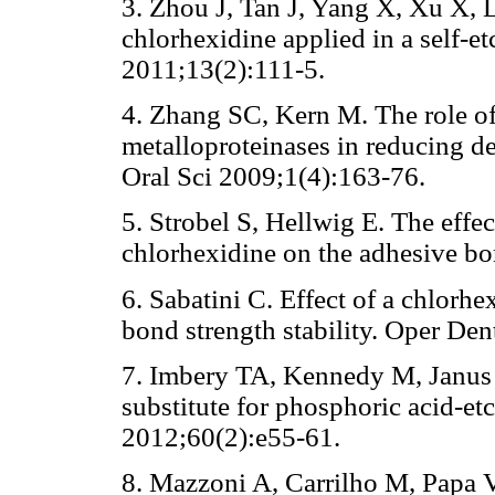
3. Zhou J, Tan J, Yang X, Xu X, 
chlorhexidine applied in a self-e
2011;13(2):111-5.
4. Zhang SC, Kern M. The role of
metalloproteinases in reducing de
Oral Sci 2009;1(4):163-76.
5. Strobel S, Hellwig E. The effe
chlorhexidine on the adhesive b
6. Sabatini C. Effect of a chlorh
bond strength stability. Oper De
7. Imbery TA, Kennedy M, Janus
substitute for phosphoric acid-e
2012;60(2):e55-61.
8. Mazzoni A, Carrilho M, Papa V