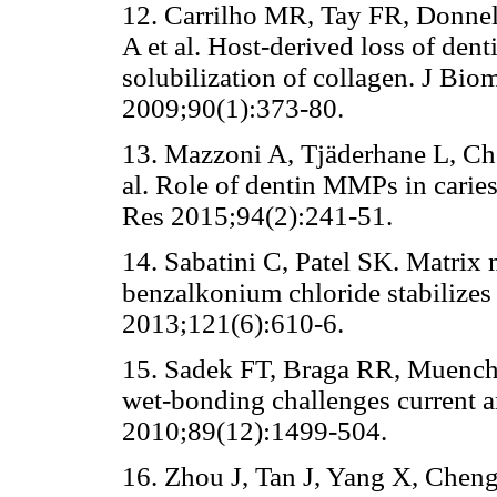
12. Carrilho MR, Tay FR, Donne
A et al. Host-derived loss of dent
solubilization of collagen. J Bi
2009;90(1):373-80.
13. Mazzoni A, Tjäderhane L, Che
al. Role of dentin MMPs in caries
Res 2015;94(2):241-51.
14. Sabatini C, Patel SK. Matrix 
benzalkonium chloride stabilizes 
2013;121(6):610-6.
15. Sadek FT, Braga RR, Muench 
wet-bonding challenges current an
2010;89(12):1499-504.
16. Zhou J, Tan J, Yang X, Cheng