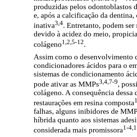
produzidas pelos odontoblastos d
e, após a calcificação da dentin
3,4
inativa
. Entretanto, podem ser 
devido à acidez do meio, propici
1,2,5-12
colágeno
.
Assim como o desenvolvimento do
condicionadores ácidos para o em
sistemas de condicionamento áci
3,4,7-9
pode ativar as MMPs
, poss
colágeno. A consequência dessa d
restaurações em resina composta
falhas, alguns inibidores de MMP
híbrida quanto aos sistemas adesi
1-4,
considerada mais promissora