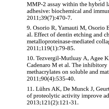
MMP-2 assay within the hybrid la
adhesive: biochemical and immun
2011;39(7):470-7.
9. Osorio R, Yamauti M, Osorio 
al. Effect of dentin etching and 
metalloproteinase-mediated colla
2011;119(1):79-85.
10. Tezvergil-Mutluay A, Agee 
Cadenaro M et al. The inhibitory
methacrylates on soluble and m
2011;90(4):535-40.
11. Lührs AK, De Munck J, Geur
of proteolytic activity improve a
2013;121(2):121-31.