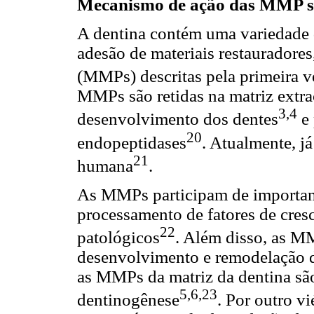
Mecanismo de ação das MMP so
A dentina contém uma variedade 
adesão de materiais restauradores
(MMPs) descritas pela primeira 
MMPs são retidas na matriz extra
3,4
desenvolvimento dos dentes
e 
20
endopeptidases
. Atualmente, j
21
humana
.
As MMPs participam de importan
processamento de fatores de cres
22
patológicos
. Além disso, as M
desenvolvimento e remodelação d
as MMPs da matriz da dentina sã
5,6,23
dentinogênese
. Por outro v