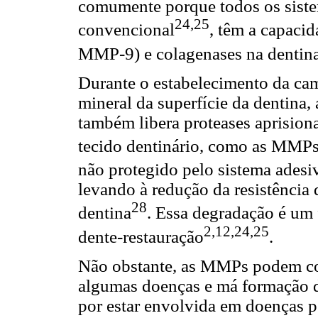
comumente porque todos os siste
24,25
convencional
, têm a capaci
MMP-9) e colagenases na dentina
Durante o estabelecimento da ca
mineral da superfície da dentina,
também libera proteases aprision
tecido dentinário, como as MMP
não protegido pelo sistema adesi
levando à redução da resistência 
28
dentina
. Essa degradação é um f
2,12,24,25
dente-restauração
.
Não obstante, as MMPs podem co
algumas doenças e má formação 
por estar envolvida em doenças p