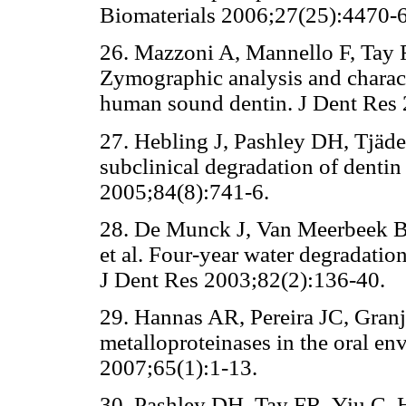
Biomaterials 2006;27(25):4470-6
26. Mazzoni A, Mannello F, Tay F
Zymographic analysis and charac
human sound dentin. J Dent Res 
27. Hebling J, Pashley DH, Tjäde
subclinical degradation of dentin
2005;84(8):741-6.
28. De Munck J, Van Meerbeek B,
et al. Four-year water degradatio
J Dent Res 2003;82(2):136-40.
29. Hannas AR, Pereira JC, Granj
metalloproteinases in the oral e
2007;65(1):1-13.
30. Pashley DH, Tay FR, Yiu C, 