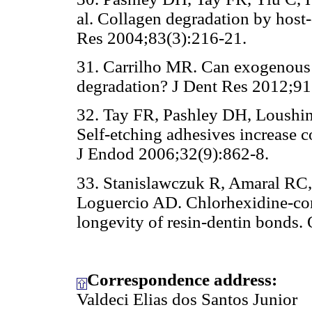
al. Collagen degradation by host
Res 2004;83(3):216-21.
31. Carrilho MR. Can exogenous p
degradation? J Dent Res 2012;9
32. Tay FR, Pashley DH, Loushine
Self-etching adhesives increase co
J Endod 2006;32(9):862-8.
33. Stanislawczuk R, Amaral RC,
Loguercio AD. Chlorhexidine-cont
longevity of resin-dentin bonds.
Correspondence address:
Valdeci Elias dos Santos Junior