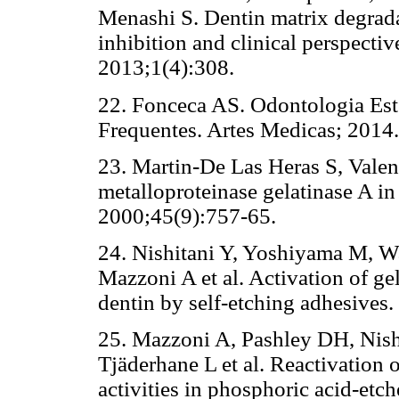
Menashi S. Dentin matrix degrada
inhibition and clinical perspecti
2013;1(4):308.
22. Fonceca AS. Odontologia Est
Frequentes. Artes Medicas; 2014.
23. Martin-De Las Heras S, Vale
metalloproteinase gelatinase A i
2000;45(9):757-65.
24. Nishitani Y, Yoshiyama M, W
Mazzoni A et al. Activation of gel
dentin by self-etching adhesives.
25. Mazzoni A, Pashley DH, Nishi
Tjäderhane L et al. Reactivation 
activities in phosphoric acid-etc