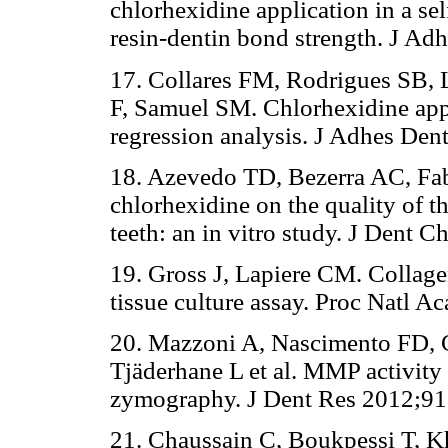
chlorhexidine application in a se
resin-dentin bond strength. J Ad
17. Collares FM, Rodrigues SB, 
F, Samuel SM. Chlorhexidine appl
regression analysis. J Adhes Den
18. Azevedo TD, Bezerra AC, Fab
chlorhexidine on the quality of t
teeth: an in vitro study. J Dent 
19. Gross J, Lapiere CM. Collagen
tissue culture assay. Proc Natl 
20. Mazzoni A, Nascimento FD, Ca
Tjäderhane L et al. MMP activity i
zymography. J Dent Res 2012;91
21. Chaussain C, Boukpessi T, 