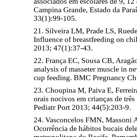
associados em escolares de 9, 12
Campina Grande, Estado da Paraíb
33(1):99-105.
21. Silveira LM, Prade LS, Rue
Influence of breastfeeding on chi
2013; 47(1):37-43.
22. França EC, Sousa CB, Aragã
analysis of masseter muscle in ne
cup feeding. BMC Pregnancy Chi
23. Choupina M, Paiva E, Ferrei
orais nocivos em crianças de três
Pediatr Port 2013; 44(5):203-9.
24. Vasconcelos FMN, Massoni 
Ocorrência de hábitos bucais dele
metropolitana do Recife, Pernam