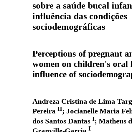
sobre a saúde bucal infant
influência das condições
sociodemográficas
Perceptions of pregnant a
women on children's oral 
influence of sociodemogra
Andreza Cristina de Lima Tar
II
Pereira
;
Jocianelle Maria Fe
I
dos Santos Dantas
;
Matheus d
I
Granville-Garcia