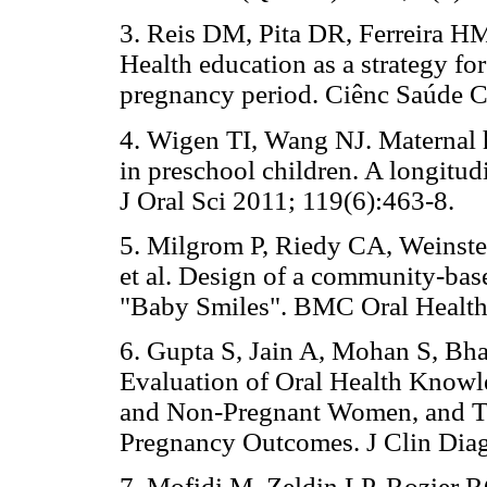
3. Reis DM, Pita DR, Ferreira 
Health education as a strategy for
pregnancy period. Ciênc Saúde C
4. Wigen TI, Wang NJ. Maternal he
in preschool children. A longitud
J Oral Sci 2011; 119(6):463-8.
5. Milgrom P, Riedy CA, Weinst
et al. Design of a community-base
"Baby Smiles". BMC Oral Health
6. Gupta S, Jain A, Mohan S, Bh
Evaluation of Oral Health Knowle
and Non-Pregnant Women, and T
Pregnancy Outcomes. J Clin Diag
7. Mofidi M, Zeldin LP, Rozier RG