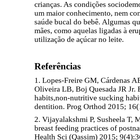
crianças. As condições sociodemo
um maior conhecimento, nem con
saúde bucal do bebê. Algumas q
mães, como aquelas ligadas à eru
utilização de açúcar no leite.
Referências
1. Lopes-Freire GM, Cárdenas AB,
Oliveira LB, Boj Quesada JR Jr. 
habits,non-nutritive sucking habi
dentition. Prog Orthod 2015; 
2. Vijayalakshmi P, Susheela T, 
breast feeding practices of postna
Health Sci (Qassim) 2015; 9(4):3