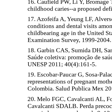
16. Caufield PW, Li Y, Bromage 
childhood caries--a proposed def
17. Azofeifa A, Yeung LF, Alvers
conditions and dental visits am
childbearing age in the United St
Examination Survey, 1999-2004. 
18. Garbin CAS, Sumida DH, S
Saúde coletiva: promoção de saú
UNESP 2011; 40(4):161-5.
19. Escobar-Paucar G, Sosa-Pala
representations of pregnant moth
Colombia. Salud Publica Mex 20
20. Melo FGC, Cavalcanti AL, Fo
Cavalcanti SDALB. Perda precoce