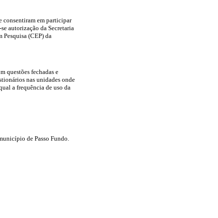
e consentiram em participar
se autorização da Secretaria
em Pesquisa (CEP) da
om questões fechadas e
stionários nas unidades onde
qual a frequência de uso da
 município de Passo Fundo.