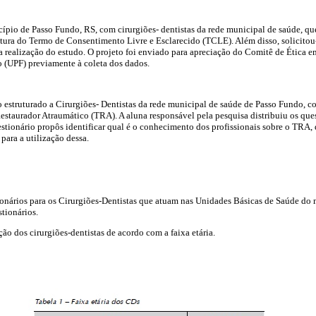
ípio de Passo Fundo, RS, com cirurgiões- dentistas da rede municipal de saúde, qu
tura do Termo de Consentimento Livre e Esclarecido (TCLE). Além disso, solicitou-
 realização do estudo. O projeto foi enviado para apreciação do Comitê de Ética 
 (UPF) previamente à coleta dos dados.
 estruturado a Cirurgiões- Dentistas da rede municipal de saúde de Passo Fundo, c
estaurador Atraumático (TRA). A aluna responsável pela pesquisa distribuiu os que
estionário propôs identificar qual é o conhecimento dos profissionais sobre o TRA, 
 para a utilização dessa.
ionários para os Cirurgiões-Dentistas que atuam nas Unidades Básicas de Saúde do
tionários.
ção dos cirurgiões-dentistas de acordo com a faixa etária.