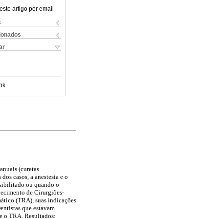
este artigo por email
s
cionados
ar
nk
anuais (curetas
dos casos, a anestesia e o
ssibilitado ou quando o
hecimento de Cirurgiões-
ático (TRA), suas indicações
Dentistas que estavam
re o TRA. Resultados: