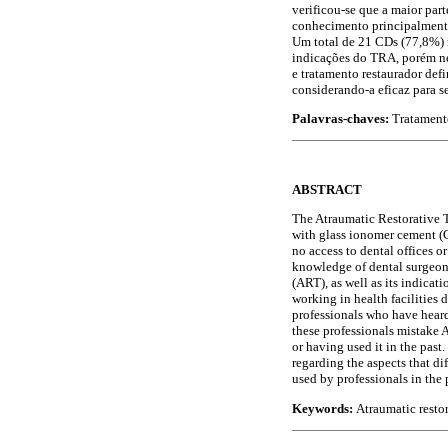
verificou-se que a maior par
conhecimento principalmente
Um total de 21 CDs (77,8%) r
indicações do TRA, porém ne
e tratamento restaurador defi
considerando-a eficaz para se
Palavras-chaves:
Tratamento
ABSTRACT
The Atraumatic Restorative Tr
with glass ionomer cement (GI
no access to dental offices o
knowledge of dental surgeons
(ART), as well as its indicat
working in health facilities 
professionals who have heard
these professionals mistake 
or having used it in the pas
regarding the aspects that d
used by professionals in the 
Keywords:
Atraumatic resto