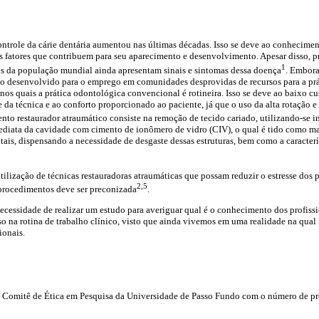
ontrole da cárie dentária aumentou nas últimas décadas. Isso se deve ao conhecime
s fatores que contribuem para seu aparecimento e desenvolvimento. Apesar disso, 
1
os da população mundial ainda apresentam sinais e sintomas dessa doença
. Embora
o desenvolvido para o emprego em comunidades desprovidas de recursos para a prá
os quais a prática odontológica convencional é rotineira. Isso se deve ao baixo 
 da técnica e ao conforto proporcionado ao paciente, já que o uso da alta rotação e
ento restaurador atraumático consiste na remoção de tecido cariado, utilizando-se i
ediata da cavidade com cimento de ionômero de vidro (CIV), o qual é tido como mat
tais, dispensando a necessidade de desgaste dessas estruturas, bem como a caracterís
tilização de técnicas restauradoras atraumáticas que possam reduzir o estresse dos 
2,5
 procedimentos deve ser preconizada
.
 necessidade de realizar um estudo para averiguar qual é o conhecimento dos profiss
so na rotina de trabalho clínico, visto que ainda vivemos em uma realidade na qual
ionais.
o Comitê de Ética em Pesquisa da Universidade de Passo Fundo com o número de pr