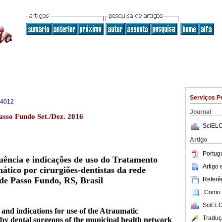
Serviços P
-4012
Journal
sso Fundo Set./Dez. 2016
SciELO
Artigo
Portug
ência e indicações de uso do Tratamento
Artigo
tico por cirurgiões-dentistas da rede
de Passo Fundo, RS, Brasil
Referên
Como c
SciELO
and indications for use of the Atraumatic
Traduç
by dental surgeons of the municipal health network