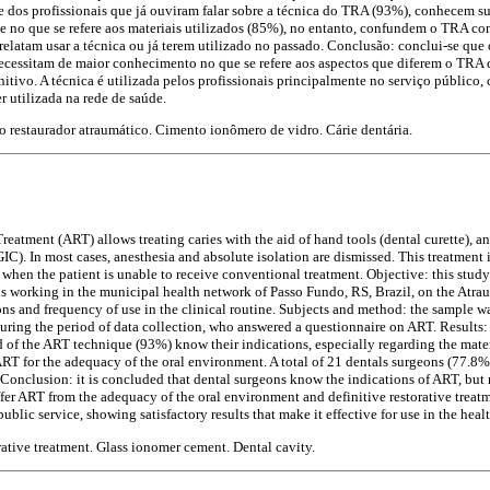
te dos profissionais que já ouviram falar sobre a técnica do TRA (93%), conhecem s
 no que se refere aos materiais utilizados (85%), no entanto, confundem o TRA c
elatam usar a técnica ou já terem utilizado no passado. Conclusão: conclui-se qu
cessitam de maior conhecimento no que se refere aos aspectos que diferem o TRA
nitivo. A técnica é utilizada pelos profissionais principalmente no serviço público, 
r utilizada na rede de saúde.
 restaurador atraumático. Cimento ionômero de vidro. Cárie dentária.
eatment (ART) allows treating caries with the aid of hand tools (dental curette), an
C). In most cases, anesthesia and absolute isolation are dismissed. This treatment 
r when the patient is unable to receive conventional treatment. Objective: this study
 working in the municipal health network of Passo Fundo, RS, Brazil, on the Atra
ions and frequency of use in the clinical routine. Subjects and method: the sample 
during the period of data collection, who answered a questionnaire on ART. Results:
 of the ART technique (93%) know their indications, especially regarding the mate
ART for the adequacy of the oral environment. A total of 21 dentals surgeons (77.8%
t. Conclusion: it is concluded that dental surgeons know the indications of ART, b
iffer ART from the adequacy of the oral environment and definitive restorative treat
public service, showing satisfactory results that make it effective for use in the heal
rative treatment. Glass ionomer cement. Dental cavity.