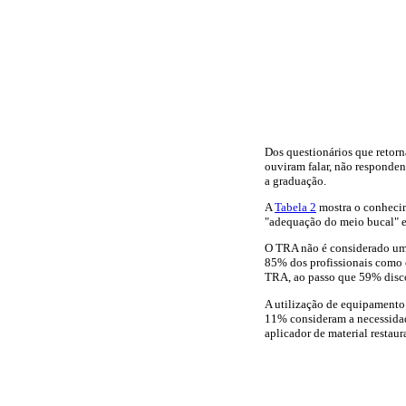
Dos questionários que retorn
ouviram falar, não responden
a graduação.
A
Tabela 2
mostra o conhecim
"adequação do meio bucal" e 
O TRA não é considerado um 
85% dos profissionais como o
TRA, ao passo que 59% discor
A utilização de equipamento 
11% consideram a necessidade
aplicador de material restau