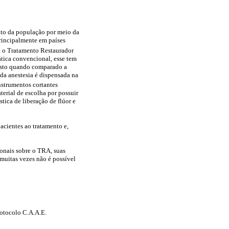
nto da população por meio da
principalmente em países
 o Tratamento Restaurador
tica convencional, esse tem
custo quando comparado a
 da anestesia é dispensada na
nstrumentos cortantes
erial de escolha por possuir
tica de liberação de flúor e
pacientes ao tratamento e,
ionais sobre o TRA, suas
 muitas vezes não é possível
otocolo C.A.A.E.