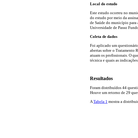
Local do estudo
Este estudo ocorreu no munic
do estudo por meio da assina
de Saúde do município para a
Universidade de Passo Fundo
Coleta de dados
Foi aplicado um questionário
abertas sobre o Tratamento R
atuam os profissionais. O qu
técnica e quais as indicações
Resultados
Foram distribuídos 44 quest
Houve um retorno de 29 ques
A
Tabela 1
mostra a distribui