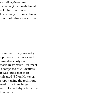
uas indicações e tem
om adequação do meio bucal.
e os CDs conhecem as
 da adequação do meio bucal
com resultados satisfatórios,
d then restoring the cavity
is performed in places with
 aimed to verify the
umatic Restorative Treatment
was composed of 29 dentists
 it was found that most
rials used (85%). However,
) report using the technique
ut need more knowledge
ment. The technique is mainly
th network.