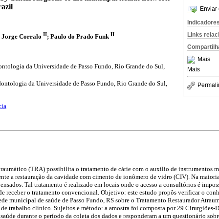
azil
Enviar 
Indicadore
Links rela
II
II
a Jorge Corralo
;
Paulo do Prado Funk
Compartilh
Mais
tologia da Universidade de Passo Fundo, Rio Grande do Sul,
Mais
ontologia da Universidade de Passo Fundo, Rio Grande do Sul,
Permali
cia
aumático (TRA) possibilita o tratamento de cárie com o auxílio de instrumentos m
nte a restauração da cavidade com cimento de ionômero de vidro (CIV). Na maioria 
ensados. Tal tratamento é realizado em locais onde o acesso a consultórios é impo
e receber o tratamento convencional. Objetivo: este estudo propôs verificar o con
rede municipal de saúde de Passo Fundo, RS sobre o Tratamento Restaurador Atraum
a de trabalho clínico. Sujeitos e método: a amostra foi composta por 29 Cirurgiões-
 saúde durante o período da coleta dos dados e responderam a um questionário sob