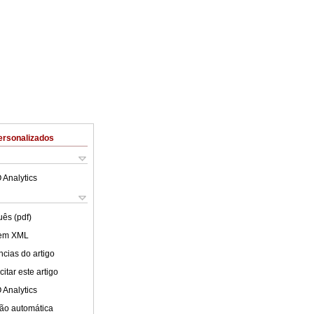
ersonalizados
 Analytics
uês (pdf)
 em XML
cias do artigo
itar este artigo
 Analytics
ão automática