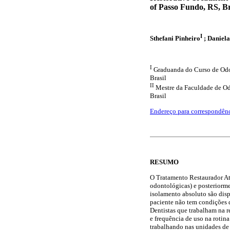
of Passo Fundo, RS, Br
I
Sthefani Pinheiro
; Daniel
I
Graduanda do Curso de Odon
Brasil
II
Mestre da Faculdade de Od
Brasil
Endereço para correspondên
RESUMO
O Tratamento Restaurador Atr
odontológicas) e posteriorme
isolamento absoluto são disp
paciente não tem condições d
Dentistas que trabalham na 
e frequência de uso na rotin
trabalhando nas unidades de