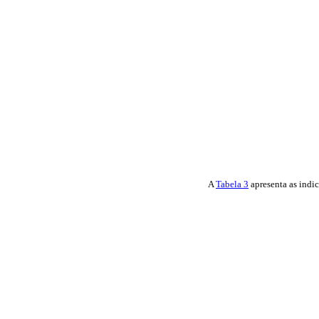
A
Tabela 3
apresenta as indi