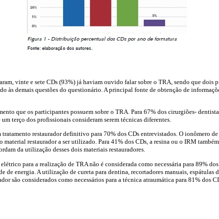
aram, vinte e sete CDs (93%) já haviam ouvido falar sobre o TRA, sendo que dois p
do às demais questões do questionário. A principal fonte de obtenção de informaçõe
ento que os participantes possuem sobre o TRA. Para 67% dos cirurgiões- dentist
um terço dos profissionais consideram serem técnicas diferentes.
tratamento restaurador definitivo para 70% dos CDs entrevistados. O ionômero de 
 material restaurador a ser utilizado. Para 41% dos CDs, a resina ou o IRM també
dam da utilização desses dois materiais restauradores.
elétrico para a realização de TRA não é considerada como necessária para 89% dos 
 de energia. A utilização de cureta para dentina, recortadores manuais, espátulas d
rador são considerados como necessários para a técnica atraumática para 81% dos C