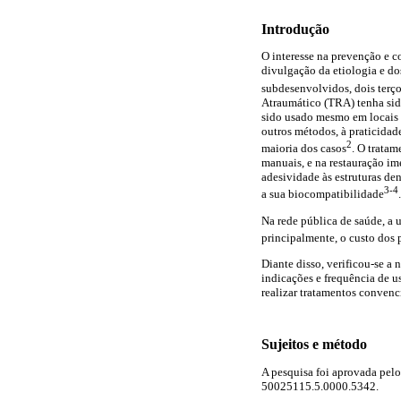
Introdução
O interesse na prevenção e c
divulgação da etiologia e do
subdesenvolvidos, dois terç
Atraumático (TRA) tenha sid
sido usado mesmo em locais n
outros métodos, à praticidade
2
maioria dos casos
. O tratam
manuais, e na restauração im
adesividade às estruturas den
3-4
a sua biocompatibilidade
.
Na rede pública de saúde, a u
principalmente, o custo dos
Diante disso, verificou-se a
indicações e frequência de u
realizar tratamentos convenc
Sujeitos e método
A pesquisa foi aprovada pel
50025115.5.0000.5342.