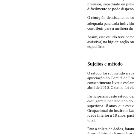
preensor, impedindo ou prev
dificilmente se pode dispens
O cirurgião-dentista tem o c
adequada para cada indivíd
contribuir para a melhora da
Assim, este estudo teve como
assistiva) na higienização or
específico.
Sujeitos e método
O estudo foi submetido à av
apreciação do Comitê de Étic
consentimento livre e esclar
abril de 2016. O termo foi 
Participaram deste estudo de
e/ou garra ulnar mediano do
superior a 18 anos, que esta
Ocupacional do Instituto La
idade inferior a 18 anos, pa
total.
Para a coleta de dados, foram
forma clínica da hanseníase 