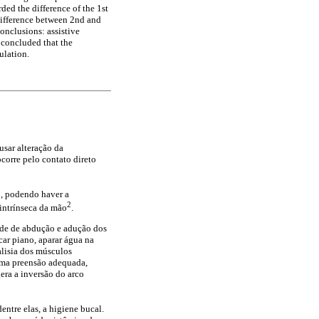
ded the difference of the 1st
difference between 2nd and
onclusions: assistive
 concluded that the
ulation.
usar alteração da
corre pelo contato direto
o, podendo haver a
2
 intrínseca da mão
.
dade de abdução e adução dos
car piano, aparar água na
alisia dos músculos
 uma preensão adequada,
era a inversão do arco
ntre elas, a higiene bucal.