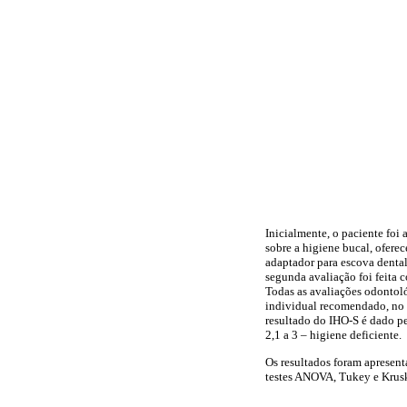
Inicialmente, o paciente foi
sobre a higiene bucal, ofer
adaptador para escova dental
segunda avaliação foi feita 
Todas as avaliações odontol
individual recomendado, no m
resultado do IHO-S é dado pel
2,1 a 3 – higiene deficiente.
Os resultados foram apresent
testes ANOVA, Tukey e Krusk