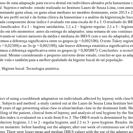
o uso de uma adaptação para escova dental em indivíduos afetados pela hanseníase c
l. Sujeitos e método: estudo realizado no Instituto Lauro de Souza Lima, com amo
esentando garra ulnar, ou garra ulnar mediano no membro dominante, entre 2013 e 2
de seu perfil social e da forma clínica da hanseníase e a análise da higienização bu
Cada componente desse índice é avaliado em uma escala de 0 a 3. O resultado do IH
assificados: 0 a 1 – higiene satisfatória; 1,1 a 2 – higiene regular; 2,1 a 3 – higien
ido em três momentos: antes da entrega do adaptador; uma semana de uso contínuo 
rvaram-se valores menores da média e mediana do IHO-S com o uso do adaptador, 
rmou a diferença significativa entre os grupos (p = 0,002196). O teste Tukey regist
= 0,02509) e ao 3o (p = 0,002199); não houve diferença estatística significativa 
rmou a diferença significativa entre os grupos (p = 0,005887). Conclusões: a tecnol
onal. Mesmo considerando o pequeno universo deste estudo, conclui-se que as ada
de vida e também para a melhor qualidade da higiene bucal de tal população.
 Higiene bucal. Tecnologia assistiva.
fect of using a toothbrush adaptation on individuals affected by leprosy with claw-
e. Subjects and method: a study carried out at the Lauro de Souza Lima Institute b
18 years of age presenting ulnar claw or ulnar/median claw in the dominant limb. M
filing of the patient, clinical form of leprosy, and analysis of oral hygiene by the 
his index is evaluated on a scale from 0 to 3. The OHI-S result is determined by the
tisfactory hygiene, 1.1 to 2 - regular hygiene, and 2.1 to 3 - poor hygiene. Results: t
ree moments: before handing out the adapter, after one week of continuous use of th
pter. There were lower mean and median OHI-S values with the use of the adapter ac