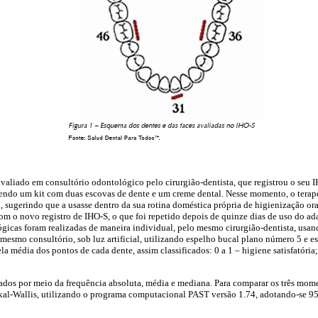
 avaliado em consultório odontológico pelo cirurgião-dentista, que registrou o seu 
ecendo um kit com duas escovas de dente e um creme dental. Nesse momento, o tera
, sugerindo que a usasse dentro da sua rotina doméstica própria de higienização or
com o novo registro de IHO-S, o que foi repetido depois de quinze dias de uso do ada
ógicas foram realizadas de maneira individual, pelo mesmo cirurgião-dentista, usa
esmo consultório, sob luz artificial, utilizando espelho bucal plano número 5 e e
a média dos pontos de cada dente, assim classificados: 0 a 1 – higiene satisfatória;
ados por meio da frequência absoluta, média e mediana. Para comparar os três mom
al-Wallis, utilizando o programa computacional PAST versão 1.74, adotando-se 95