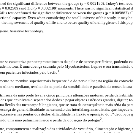
med the significant difference between the groups (p = 0.002196). Tukey's test recor
p = 0.02509) and 3rd (p = 0.002199) moments. There was no significant statistical 
lis test confirmed the significant difference between the groups (p = 0.005887). C
ional capacity. Even when considering the small universe of this study, it may be
 the improvement of quality of life and to better quality of oral hygiene of this pop
giene. Assistive technology.
e se caracteriza por comprometimento da pele e de nervos periféricos, podendo ca
idade motora. É uma doença causada pelo Mycobacterium Leprae e sua transmissão o
1
 com pacientes infectados pelo bacilo
.
nto no membro superior mais frequente é o do nervo ulnar, na região do cotovel
 ulnar e mediano, resultando na perda da sensibilidade e paralisia da musculatura
ntrínseca da mão pode levar a cinco principais alterações motoras: perda da habili
ades que envolvam o separar dos dedos e pegar objetos esféricos grandes, digitar, to
na flexão das metacarpofalangianas, que se trata da consequência mais séria da par
resença de garra, dificuldade na extensão das interfalangianas distais, que impede
excessiva nas pontas dos dedos, dificuldade na flexão e oposição do 5º dedo, que g
2
iando uma mão palmar, sem arco e perda da oposição do polegar
.
te, comprometem a realização das atividades de vestuário, alimentação e higiene, de