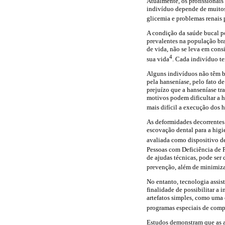
Atualmente, os profissionais
indivíduo depende de muitos 
glicemia e problemas renais 
A condição da saúde bucal po
prevalentes na população bra
de vida, não se leva em cons
4
sua vida
. Cada indivíduo te
Alguns indivíduos não têm bo
pela hanseníase, pelo fato d
prejuízo que a hanseníase tr
motivos podem dificultar a 
mais difícil a execução dos 
As deformidades decorrentes 
escovação dental para a higi
avaliada como dispositivo de
Pessoas com Deficiência de 
de ajudas técnicas, pode ser
prevenção, além de minimizar
No entanto, tecnologia assist
finalidade de possibilitar a
artefatos simples, como uma 
programas especiais de comp
Estudos demonstram que as a