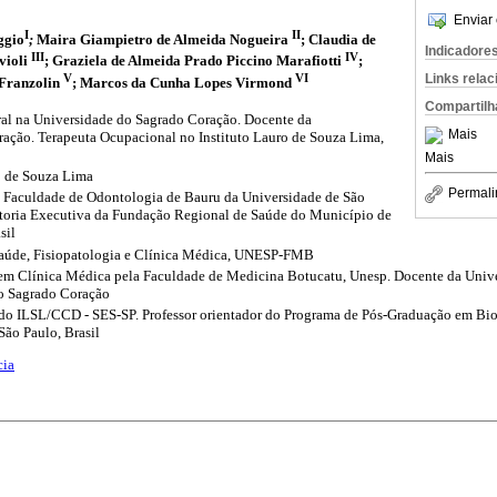
Enviar 
I
II
ggio
;
Maira Giampietro de Almeida Nogueira
;
Claudia de
Indicadore
III
IV
violi
;
Graziela de Almeida Prado Piccino Marafiotti
;
V
VI
Links rela
Franzolin
;
Marcos da Cunha Lopes Virmond
Compartilh
al na Universidade do Sagrado Coração. Docente da
Mais
ação. Terapeuta Ocupacional no Instituto Lauro de Souza Lima,
Mais
ro de Souza Lima
Permali
a Faculdade de Odontologia de Bauru da Universidade de São
retoria Executiva da Fundação Regional de Saúde do Município de
sil
Saúde, Fisiopatologia e Clínica Médica, UNESP-FMB
em Clínica Médica pela Faculdade de Medicina Botucatu, Unesp. Docente da Univer
do Sagrado Coração
 do ILSL/CCD - SES-SP. Professor orientador do Programa de Pós-Graduação em Bio
São Paulo, Brasil
cia