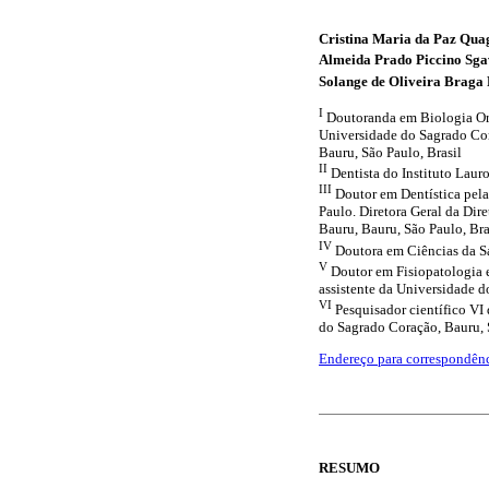
Cristina Maria da Paz Qua
Almeida Prado Piccino Sga
Solange de Oliveira Braga 
I
Doutoranda em Biologia Or
Universidade do Sagrado Cor
Bauru, São Paulo, Brasil
II
Dentista do Instituto Lau
III
Doutor em Dentística pel
Paulo. Diretora Geral da Di
Bauru, Bauru, São Paulo, Bra
IV
Doutora em Ciências da 
V
Doutor em Fisiopatologia 
assistente da Universidade 
VI
Pesquisador científico VI
do Sagrado Coração, Bauru, 
Endereço para correspondên
RESUMO