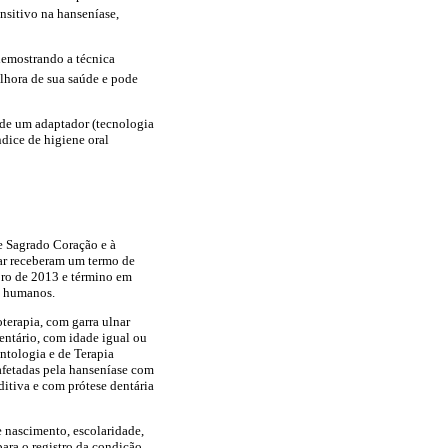
sitivo na hanseníase,
 demostrando a técnica
elhora de sua saúde e pode
 de um adaptador (tecnologia
ndice de higiene oral
e Sagrado Coração e à
par receberam um termo de
ubro de 2013 e término em
s humanos.
terapia, com garra ulnar
ntário, com idade igual ou
ntologia e de Terapia
afetadas pela hanseníase com
itiva e com prótese dentária
e nascimento, escolaridade,
para o registro da condição