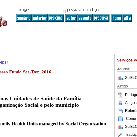
Serviços P
-4012
Journal
sso Fundo Set./Dez. 2016
SciELO
Artigo
Portug
 nas Unidades de Saúde da Família
Artigo
ganização Social e pelo município
Referên
Como c
amily Health Units managed by Social Organization
SciELO
Traduç