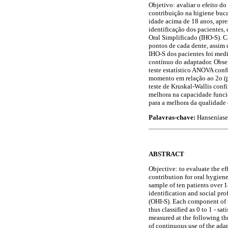
Objetivo: avaliar o efeito d
contribuição na higiene buca
idade acima de 18 anos, apr
identificação dos pacientes, 
Oral Simplificado (IHO-S). 
pontos de cada dente, assim cl
IHO-S dos pacientes foi med
contínuo do adaptador. Obse
teste estatístico ANOVA confi
momento em relação ao 2o (p 
teste de Kruskal-Wallis confi
melhora na capacidade funci
para a melhora da qualidade 
Palavras-chave:
Hanseníase.
ABSTRACT
Objective: to evaluate the ef
contribution for oral hygien
sample of ten patients over 
identification and social pro
(OHI-S). Each component of t
thus classified as 0 to 1 - sa
measured at the following th
of continuous use of the ada