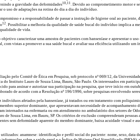
10,11
enindo a gravidade das deformidades
. Devido ao comprometimento motor e sen
ar o uso de adaptações na rotina do dia a dia do indivíduo.
ompromisso e a responsabilidade de passar a instrução de higiene oral ao paciente,
12
uo
. Possibilitar a melhoria da qualidade de saúde bucal do indivíduo implica a m
 qualidade de vida.
 objetivo caracterizar uma amostra de pacientes com hanseníase e apresentar o uso
al, com vistas a promover a sua saúde bucal e avaliar sua eficiência utilizando um í
aliação pelo Comitê de Ética em Pesquisa, sob protocolo nº 069/12, da Universidad
a do Instituto Lauro de Souza Lima, Bauru, São Paulo. Os interessados em partici
ecido para assinar e autorizar sua participação na pesquisa, que teve início em out
elaborado de acordo com a Resolução nº 196/1996, sobre pesquisas envolvendo sere
z indivíduos afetados pela hanseníase, já tratados ou em tratamento com poliquimio
 membro superior dominante, que apresentavam necessidade de acompanhamento de
vam internados na enfermaria ou em atendimento no ambulatório dos setores de Odo
uro de Souza Lima, em Bauru, SP. Os critérios de exclusão compreenderam pessoas 
cientes sem deformidade aparente do membro dominante, baixa acuidade visual e aud
 utilizados: anamnese: identificação e perfil social do paciente: nome, sexo, data d
e informações sobre a saúde geral e o Índice de Higiene Oral Simplificado (IHO-S): 