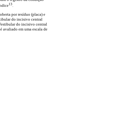
13
índice
.
oberta por resíduo (placa) e
tibular do incisivo central
Vestibular do incisivo central
) é avaliado em uma escala de