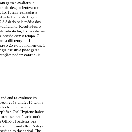
om garra e avaliar sua
stra de dez pacientes com
016. Foram realizadas a
cal pelo Índice de Higiene
O-S é dado pela média dos
e deficiente. Resultados: o
do adaptador, 15 dias de uso
de acordo com o tempo. O
rou a diferença do 1o
entre o 2o e o 3o momentos. O
ogia assistiva pode gerar
ptações podem contribuir
hand and to evaluate its
etween 2013 and 2016 with a
ethods included the
Simplified Oral Hygiene Index
 mean score of each tooth,
he OHI-S of patients was
e adapter, and after 15 days
cording to the period. The