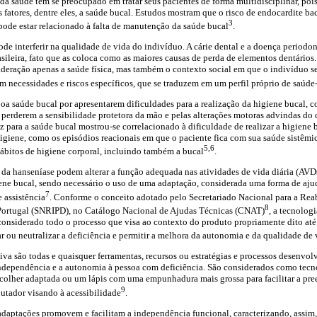
 da saúde têm se preocupado em tratar seus pacientes de forma multidisciplinar, poi
fatores, dentre eles, a saúde bucal. Estudos mostram que o risco de endocardite bac
3
pode estar relacionado à falta de manutenção da saúde bucal
.
de interferir na qualidade de vida do indivíduo. A cárie dental e a doença periodon
sileira, fato que as coloca como as maiores causas de perda de elementos dentários.
ideração apenas a saúde física, mas também o contexto social em que o indivíduo se
m necessidades e riscos específicos, que se traduzem em um perfil próprio de saúde
a saúde bucal por apresentarem dificuldades para a realização da higiene bucal, 
e perderem a sensibilidade protetora da mão e pelas alterações motoras advindas do
az para a saúde bucal mostrou-se correlacionado à dificuldade de realizar a higiene 
higiene, como os episódios reacionais em que o paciente fica com sua saúde sistêm
5,6
hábitos de higiene corporal, incluindo também a bucal
.
da hanseníase podem alterar a função adequada nas atividades de vida diária (AVD
ene bucal, sendo necessário o uso de uma adaptação, considerada uma forma de ajud
7
 assistência
. Conforme o conceito adotado pelo Secretariado Nacional para a Reab
8
Portugal (SNRIPD), no Catálogo Nacional de Ajudas Técnicas (CNAT)
, a tecnolog
 considerado todo o processo que visa ao contexto do produto propriamente dito até
 ou neutralizar a deficiência e permitir a melhora da autonomia e da qualidade de
iva são todas e quaisquer ferramentas, recursos ou estratégias e processos desenvol
 independência e a autonomia à pessoa com deficiência. São considerados como tecn
colher adaptada ou um lápis com uma empunhadura mais grossa para facilitar a pree
9
utador visando à acessibilidade
.
daptações promovem e facilitam a independência funcional, caracterizando, assim