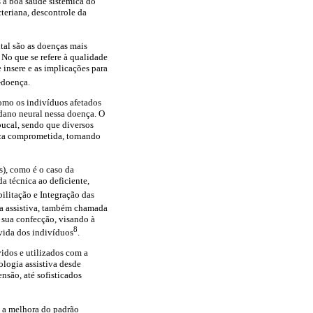
s a boa saúde sistêmica do
teriana, descontrole da
tal são as doenças mais
 No que se refere à qualidade
 insere e as implicações para
-doença.
como os indivíduos afetados
 dano neural nessa doença. O
bucal, sendo que diversos
ica comprometida, tornando
s), como é o caso da
a técnica ao deficiente,
ilitação e Integração das
ia assistiva, também chamada
 sua confecção, visando à
8
 vida dos indivíduos
.
vidos e utilizados com a
ologia assistiva desde
nsão, até sofisticados
, a melhora do padrão