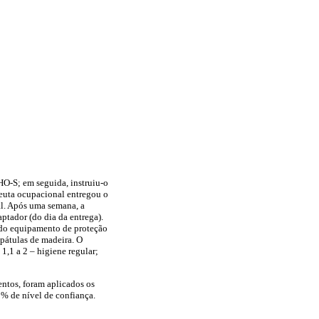
IHO-S; em seguida, instruiu-o
peuta ocupacional entregou o
al. Após uma semana, a
ptador (do dia da entrega).
ndo equipamento de proteção
spátulas de madeira. O
 1,1 a 2 – higiene regular;
entos, foram aplicados os
% de nível de confiança.