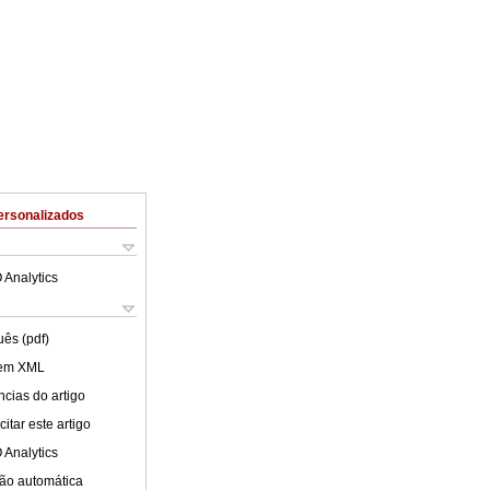
ersonalizados
 Analytics
uês (pdf)
 em XML
cias do artigo
itar este artigo
 Analytics
ão automática