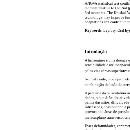
ANOVA statistical test confir
moment relative to the 2nd (
3rd moments. The Kruskal-Wal
technology may improve funct
adaptations can contribute to
Keywords
: Leprosy. Oral hy
Introdução
A hanseníase é uma doença qu
sensibilidade e até incapac
pelas vias aéreas superiores
Normalmente, o comprometime
combinação de lesão do nervo
A paralisia da musculatura i
dedos, o que dificulta ativid
palma das mãos, dificuldade 
intrínsecos, ocasionando a p
provocando áreas de pressão 
metacarpiano transverso, cr
Essas deformidades, certamen