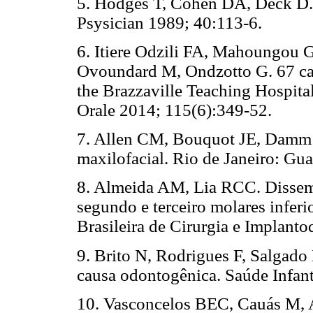
5. Hodges T, Cohen DA, Deck D.
Psysician 1989; 40:113-6.
6. Itiere Odzili FA, Mahoungou
Ovoundard M, Ondzotto G. 67 case
the Brazzaville Teaching Hospita
Orale 2014; 115(6):349-52.
7. Allen CM, Bouquot JE, Damm 
maxilofacial. Rio de Janeiro: G
8. Almeida AM, Lia RCC. Dissem
segundo e terceiro molares inferio
Brasileira de Cirurgia e Implanto
9. Brito N, Rodrigues F, Salgado 
causa odontogênica. Saúde Infant
10. Vasconcelos BEC, Cauás M,