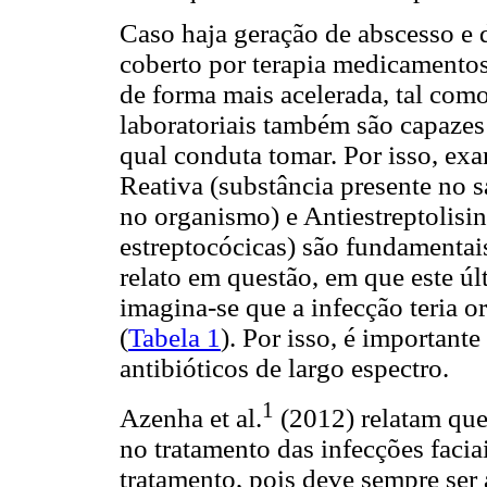
Caso haja geração de abscesso e 
coberto por terapia medicamentosa
de forma mais acelerada, tal com
laboratoriais também são capazes 
qual conduta tomar. Por isso, e
Reativa (substância presente no 
no organismo) e Antiestreptolisin
estreptocócicas) são fundamentai
relato em questão, em que este ú
imagina-se que a infecção teria o
(
Tabela 1
). Por isso, é importan
antibióticos de largo espectro.
1
Azenha et al.
(2012) relatam que 
no tratamento das infecções faci
tratamento, pois deve sempre ser