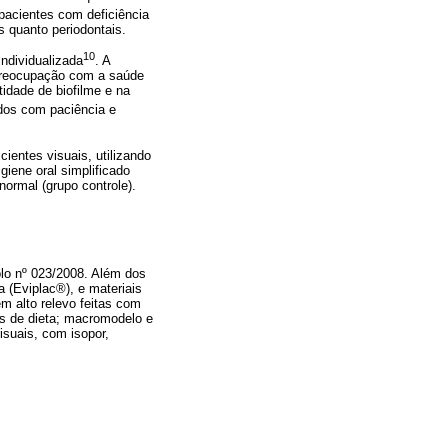
pacientes com deficiência
s quanto periodontais.
10
individualizada
. A
 preocupação com a saúde
idade de biofilme e na
dos com paciência e
ientes visuais, utilizando
iene oral simplificado
ormal (grupo controle).
olo nº 023/2008. Além dos
a (Eviplac®), e materiais
em alto relevo feitas com
ões de dieta; macromodelo e
isuais, com isopor,