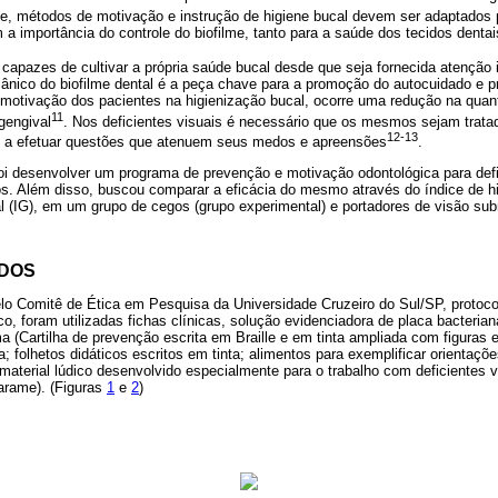
ue, métodos de motivação e instrução de higiene bucal devem ser adaptados 
m a importância do controle do biofilme, tanto para a saúde dos tecidos dentai
 capazes de cultivar a própria saúde bucal desde que seja fornecida atenção 
ânico do biofilme dental é a peça chave para a promoção do autocuidado e
motivação dos pacientes na higienização bucal, ocorre uma redução na quant
11
gengival
. Nos deficientes visuais é necessário que os mesmos sejam trata
12-13
 a efetuar questões que atenuem seus medos e apreensões
.
foi desenvolver um programa de prevenção e motivação odontológica para defic
s. Além disso, buscou comparar a eficácia do mesmo através do índice de hig
l (IG), em um grupo de cegos (grupo experimental) e portadores de visão subn
ODOS
elo Comitê de Ética em Pesquisa da Universidade Cruzeiro do Sul/SP, protoc
co, foram utilizadas fichas clínicas, solução evidenciadora de placa bacterian
a (Cartilha de prevenção escrita em Braille e em tinta ampliada com figuras 
a; folhetos didáticos escritos em tinta; alimentos para exemplificar orientaç
aterial lúdico desenvolvido especialmente para o trabalho com deficientes v
 arame). (Figuras
1
e
2
)