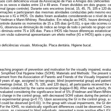
duos com deficiência visual da Associação de Pais e Amigos dos Deficiente
s os sexos e idades entre 13 e 49 anos. Foram divididos em dois grupos: ce
al (grupo controle). Durante seis encontros (inicial, 15, 45, 75, 105 e 120 di
rmações e participaram das mesmas atividades conduzidas pelo mesmo exa
zava-se o IG e IHOS. Os dados foram avaliados considerando-se o nível de si
e Friedman e Mann-Whitney. Resultados: Em relação ao IHOS, houve diminuiç
 controle durante os momentos de 15 a 105 dias (p<0,01), o que não ocorreu 
IG, observou-se diminuição do índice ao longo de todo o período no grupo con
G diminuiu entre 75 e 105 dias. Para o IHOS não houve diferenças estatistica
 com visão subnormal apresentaram um efeito melhor (IG e IHOS) após o p
 deficiências visuais. Motivação. Placa dentária. Higiene bucal.
teaching program of prevention and motivation for the visually impaired, eval
e Simplified Oral Hygiene Index (SOHI). Materials and Methods: The present 
pairment from the Association of Parents and Friends of the Visually Impaired 
9 years of age, assigned to two groups: blind (experimental group) and patien
 meetings (initial, 15, 45, 75, 105, and 120 days), all participants received th
ctivities conducted by the same examiner (kappa=0.86). After each activity, 
valuated considering the significance level of 5% (Friedman and Mann-Whitn
t change in the control group, with decreased SOHI values during the period o
he experimental group (p=0.77). Upon assessing the GI in the control group, a
d could be observed (p<0.01). In the group with visual impairments, the GI dim
or the IOHS, no statistically significant differences could be observed. Conc
 vision, as compared to blind individuals, presented a more positive effect (G