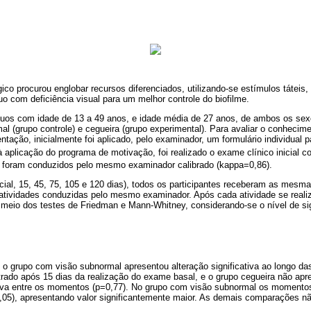
co procurou englobar recursos diferenciados, utilizando-se estímulos táteis, 
íduo com deficiência visual para um melhor controle do biofilme.
duos com idade de 13 a 49 anos, e idade média de 27 anos, de ambos os sex
al (grupo controle) e cegueira (grupo experimental). Para avaliar o conhecim
ntação, inicialmente foi aplicado, pelo examinador, um formulário individual p
aplicação do programa de motivação, foi realizado o exame clínico inicial c
 foram conduzidos pelo mesmo examinador calibrado (kappa=0,86).
icial, 15, 45, 75, 105 e 120 dias), todos os participantes receberam as mesm
tividades conduzidas pelo mesmo examinador. Após cada atividade se reali
 meio dos testes de Friedman e Mann-Whitney, considerando-se o nível de si
, o grupo com visão subnormal apresentou alteração significativa ao longo da
rado após 15 dias da realização do exame basal, e o grupo cegueira não apr
ativa entre os momentos (p=0,77). No grupo com visão subnormal os momentos 
05), apresentando valor significantemente maior. As demais comparações não