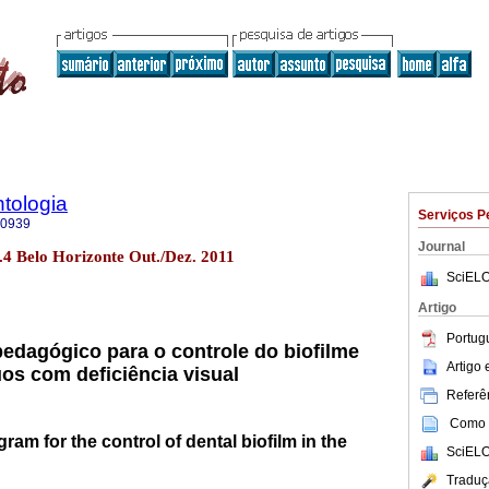
tologia
Serviços P
-0939
Journal
.4 Belo Horizonte Out./Dez. 2011
SciELO
Artigo
Portug
edagógico para o controle do biofilme
Artigo
uos com deficiência visual
Referên
Como c
ram for the control of dental biofilm in the
SciELO
Traduç