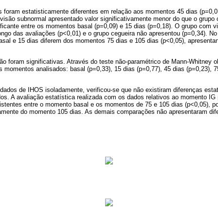
 foram estatisticamente diferentes em relação aos momentos 45 dias (p=0,01
 visão subnormal apresentado valor significativamente menor do que o grupo
ificante entre os momentos basal (p=0,09) e 15 dias (p=0,18). O grupo com 
 longo das avaliações (p<0,01) e o grupo cegueira não apresentou (p=0,34). N
al e 15 dias diferem dos momentos 75 dias e 105 dias (p<0,05), apresentan
 foram significativas. Através do teste não-paramétrico de Mann-Whitney 
 momentos analisados: basal (p=0,33), 15 dias (p=0,77), 45 dias (p=0,23), 7
dados de IHOS isoladamente, verificou-se que não existiram diferenças estati
os. A avaliação estatística realizada com os dados relativos ao momento IG
 existentes entre o momento basal e os momentos de 75 e 105 dias (p<0,05),
tivamente do momento 105 dias. As demais comparações não apresentaram dif