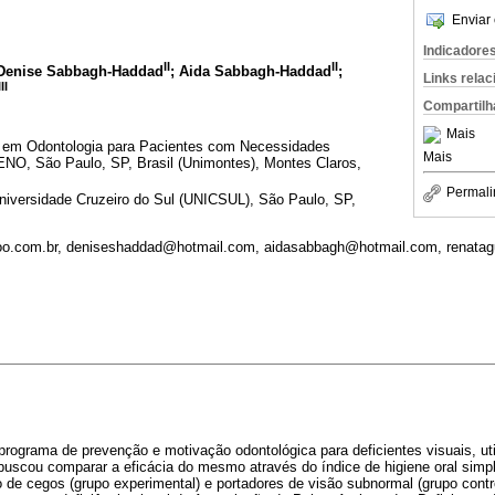
Enviar 
Indicadore
II
II
 Denise Sabbagh-Haddad
; Aida Sabbagh-Haddad
;
Links rela
III
Compartilh
Mais
 em Odontologia para Pacientes com Necessidades
Mais
NO, São Paulo, SP, Brasil (Unimontes), Montes Claros,
Permali
niversidade Cruzeiro do Sul (UNICSUL), São Paulo, SP,
o.com.br, deniseshaddad@hotmail.com, aidasabbagh@hotmail.com, renata
rograma de prevenção e motivação odontológica para deficientes visuais, util
uscou comparar a eficácia do mesmo através do índice de higiene oral simpl
 de cegos (grupo experimental) e portadores de visão subnormal (grupo contr