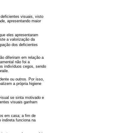
eficientes visuais, visto
dade, apresentando maior
 que eles apresentaram
ste a valorização da
upação dos deficientes
ão diferiram em relação a
amental não foi a
os indivíduos cegos, sendo
raile.
dente ou outros. Por isso,
alizem a própria higiene
visual se sinta motivado e
cientes visuais ganham
os em casa; a fim de
 indireta funciona na