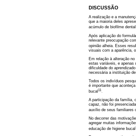
DISCUSSÃO
A realização e a manutençã
que a maioria deles aprese
acúmulo de biofilme dental
Após aplicação do formulár
relevante preocupação com
opinião alheia. Esses res
visuais com a aparência, o 
Em relação à alteração no
estas variáveis, e apenas
dificuldade do aprendizad
necessária a instituição d
Todos os indivíduos pesqui
é importante que aconteça
11
bucal
.
A participação da família,
capaz, não foi presenciada
auxílio de seus familiares
No decorrer das motivaçõe
agregar muitas informações
educação de higiene bucal