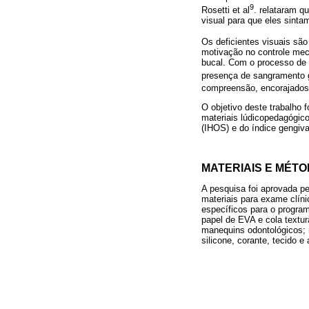
9
Rosetti et al
. relataram q
visual para que eles sinta
Os deficientes visuais são
motivação no controle mec
bucal. Com o processo de 
presença de sangramento 
compreensão, encorajados
O objetivo deste trabalho 
materiais lúdicopedagógico
(IHOS) e do índice gengiva
MATERIAIS E MÉT
A pesquisa foi aprovada p
materiais para exame clíni
específicos para o program
papel de EVA e cola textur
manequins odontológicos; m
silicone, corante, tecido e