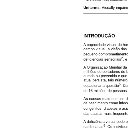
Uniterms:
Visually impaire
INTRODUÇÃO
A capacidade visual do ho
campo visual, a visão das
pequeno comprometimento n
2
deficiências sensoriais
, e
A Organização Mundial da
milhões de portadores de b
curada ou prevenida e que
atual persista, tais númer
5
equacionar a questão
. Da
de 16 milhões de pessoas c
As causas mais comuns das
de nascimento como infecç
congênitos, diabetes e aci
das causas mais frequentes
A deficiência visual pode 
8
cardiopatias
. Os indivídu