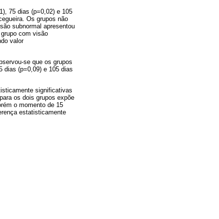
), 75 dias (p=0,02) e 105
 cegueira. Os grupos não
visão subnormal apresentou
o grupo com visão
do valor
observou-se que os grupos
5 dias (p=0,09) e 105 dias
sticamente significativas
 para os dois grupos expõe
 porém o momento de 15
erença estatisticamente