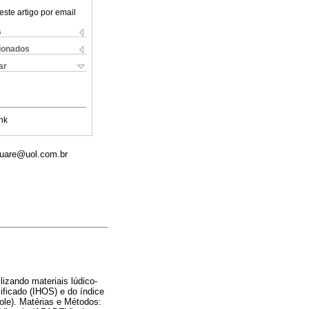
este artigo por email
s
cionados
ar
nk
guare@uol.com.br
izando materiais lúdico-
ificado (IHOS) e do índice
ole). Matérias e Métodos: