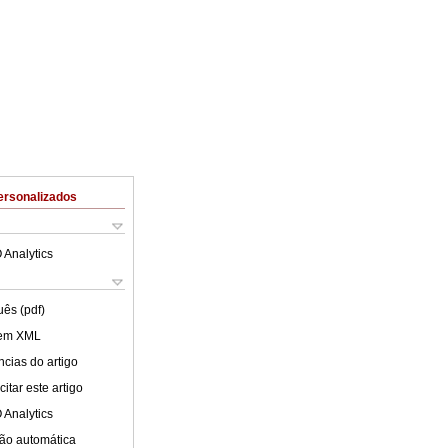
ersonalizados
 Analytics
uês (pdf)
 em XML
cias do artigo
itar este artigo
 Analytics
ão automática