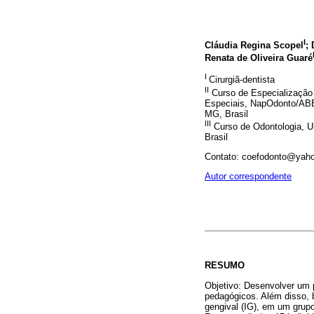
I
Cláudia Regina Scopel
;
Renata de Oliveira Guaré
I
Cirurgiã-dentista
II
Curso de Especialização
Especiais, NapOdonto/ABE
MG, Brasil
III
Curso de Odontologia, U
Brasil
Contato: coefodonto@yaho
Autor correspondente
RESUMO
Objetivo: Desenvolver um p
pedagógicos. Além disso, b
gengival (IG), em um grupo