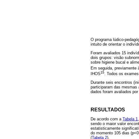
O programa lúdico-pedagógi
intuito de orientar o indiv
Foram avaliados 15 indiví
dois grupos: visão subnorm
sobre higiene bucal e alime
Em seguida, previamente à 
15
IHOS
. Todos os exames
Durante seis encontros (in
participaram das mesmas a
dados foram avaliados por
RESULTADOS
De acordo com a
Tabela 1
sendo o maior valor encont
estatisticamente signific
do momento 105 dias (p<0,
(
Tabela 2
).