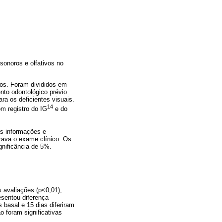
sonoros e olfativos no
os. Foram divididos em
ento odontológico prévio
ara os deficientes visuais.
14
om registro do IG
e do
as informações e
zava o exame clínico. Os
gnificância de 5%.
s avaliações (p<0,01),
esentou diferença
basal e 15 dias diferiram
 foram significativas