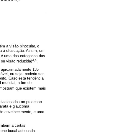
m a visão binocular, o
ia à ofuscação. Assim, um
al é uma das categorias das
3,4
 ou visão reduzida)
.
e aproximadamente 135
vel, ou seja, poderia ser
ento. Caso esta tendência
 mundial, a fim de
E) mostram que existem mais
relacionados ao processo
tarata e glaucoma
o de envelhecimento, e uma
também à certas
giene bucal adequada.