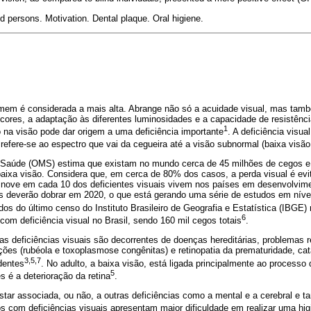
d persons. Motivation. Dental plaque. Oral higiene.
mem é considerada a mais alta. Abrange não só a acuidade visual, mas també
 cores, a adaptação às diferentes luminosidades e a capacidade de resistênc
1
a visão pode dar origem a uma deficiência importante
. A deficiência visu
 refere-se ao espectro que vai da cegueira até a visão subnormal (baixa visão
 Saúde (OMS) estima que existam no mundo cerca de 45 milhões de cegos 
aixa visão. Considera que, em cerca de 80% dos casos, a perda visual é evitá
 nove em cada 10 dos deficientes visuais vivem nos países em desenvolvim
os deverão dobrar em 2020, o que está gerando uma série de estudos em nível
dos do último censo do Instituto Brasileiro de Geografia e Estatística (IBG
6
om deficiência visual no Brasil, sendo 160 mil cegos totais
.
 deficiências visuais são decorrentes de doenças hereditárias, problemas 
ões (rubéola e toxoplasmose congênitas) e retinopatia da prematuridade, ca
3,5,7
dentes
. No adulto, a baixa visão, está ligada principalmente ao process
5
 é a deterioração da retina
.
estar associada, ou não, a outras deficiências como a mental e a cerebral e 
os com deficiências visuais apresentam maior dificuldade em realizar uma hi