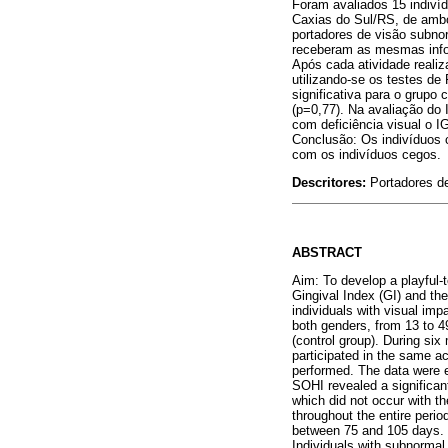
Foram avaliados 15 indiví
Caxias do Sul/RS, de ambo
portadores de visão subnorm
receberam as mesmas info
Após cada atividade reali
utilizando-se os testes d
significativa para o grupo
(p=0,77). Na avaliação do 
com deficiência visual o I
Conclusão: Os indivíduos
com os indivíduos cegos.
Descritores:
Portadores de
ABSTRACT
Aim: To develop a playful-
Gingival Index (GI) and th
individuals with visual im
both genders, from 13 to 4
(control group). During six
participated in the same a
performed. The data were e
SOHI revealed a significan
which did not occur with t
throughout the entire perio
between 75 and 105 days. F
Individuals with subnormal