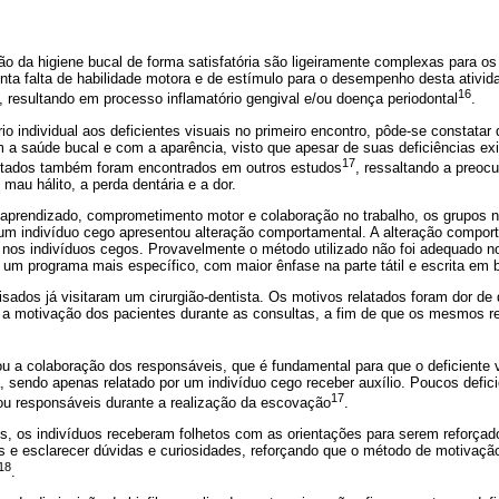
o da higiene bucal de forma satisfatória são ligeiramente complexas para os d
nta falta de habilidade motora e de estímulo para o desempenho desta ativi
16
, resultando em processo inflamatório gengival e/ou doença periodontal
.
io individual aos deficientes visuais no primeiro encontro, pôde-se constatar
 a saúde bucal e com a aparência, visto que apesar de suas deficiências exi
17
ultados também foram encontrados em outros estudos
, ressaltando a preoc
mau hálito, a perda dentária e a dor.
 aprendizado, comprometimento motor e colaboração no trabalho, os grupos n
 um indivíduo cego apresentou alteração comportamental. A alteração comport
o nos indivíduos cegos. Provavelmente o método utilizado não foi adequado n
e um programa mais específico, com maior ênfase na parte tátil e escrita em b
sados já visitaram um cirurgião-dentista. Os motivos relatados foram dor de 
 a motivação dos pacientes durante as consultas, a fim de que os mesmos re
 ou a colaboração dos responsáveis, que é fundamental para que o deficiente 
, sendo apenas relatado por um indivíduo cego receber auxílio. Poucos defi
17
 ou responsáveis durante a realização da escovação
.
s, os indivíduos receberam folhetos com as orientações para serem reforçad
 e esclarecer dúvidas e curiosidades, reforçando que o método de motivação
18
.