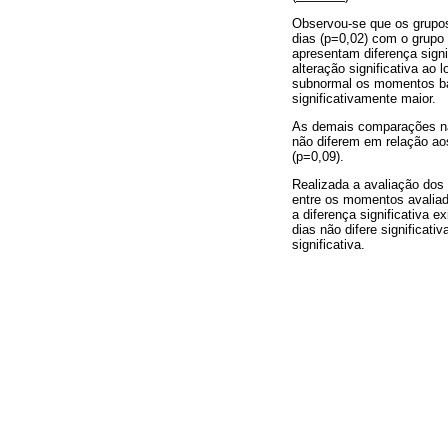
Observou-se que os grupos
dias (p=0,02) com o grupo
apresentam diferença sign
alteração significativa ao
subnormal os momentos bas
significativamente maior.
As demais comparações não
não diferem em relação aos
(p=0,09).
Realizada a avaliação dos 
entre os momentos avaliad
a diferença significativa
dias não difere significa
significativa.