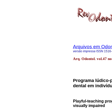
Arquivos em Odon
versão impressa
ISSN
1516
Arq. Odontol. vol.47 no
Programa lúdico-p
dental em indivíd
Playful-teaching prog
visually impaired