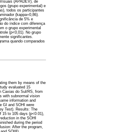
s Visuais (APADEV), de
gos (grupo experimental) e
as), todos os participantes
minador (kappa=0,86).
gnificância de 5% e
ão do índice com diferença
com o grupo experimental
trole (p<0,01). No grupo
mente significantes.
rograma quando comparados
uating them by means of the
study evaluated 15
in Caxias do Sul/RS, from
ts with subnormal vision
e same information and
the GI and SOHI were
ey Test). Results: The
f 15 to 105 days (p<0.01),
 reduction in the SOHI
inished during the period
lusion: After the program,
I and SOHI).