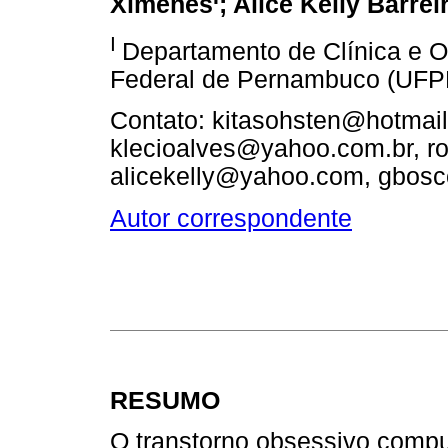
Ximenes
; Alice Kelly Barrei
I
Departamento de Clínica e O
Federal de Pernambuco (UFPE
Contato: kitasohsten@hotmai
klecioalves@yahoo.com.br, 
alicekelly@yahoo.com, gbos
Autor correspondente
RESUMO
O transtorno obsessivo compu