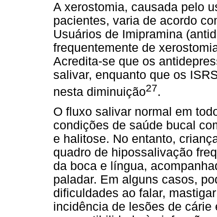
A xerostomia, causada pelo u
pacientes, varia de acordo c
Usuários de Imipramina (antid
frequentemente de xerostomi
Acredita-se que os antidepress
salivar, enquanto que os IS
27
nesta diminuição
.
O fluxo salivar normal em tod
condições de saúde bucal com
e halitose. No entanto, crian
quadro de hipossalivação fr
da boca e língua, acompanhad
paladar. Em alguns casos, pod
dificuldades ao falar, mastig
incidência de lesões de cárie 