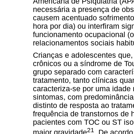
Americana de Psiquiatria (AP
necessária a presença de ob
causem acentuado sofriment
hora por dia) ou interfiram sig
funcionamento ocupacional (ou
relacionamentos sociais habit
Crianças e adolescentes que,
crônicos ou a síndrome de Tou
grupo separado com caracterís
tratamento, tanto clínicas qu
caracteriza-se por uma idade
sintomas, com predominância
distinto de resposta ao trata
frequência de transtornos de
pacientes com TOC ou ST isol
21
maior gravidade
. De acordo