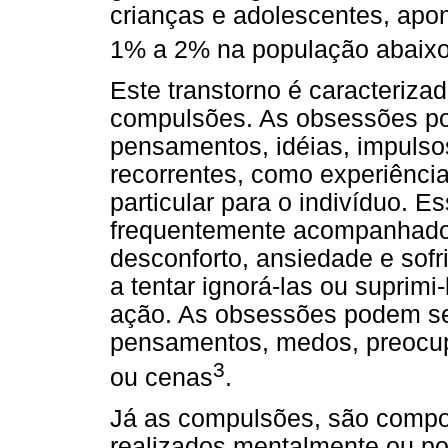
crianças e adolescentes, apo
1% a 2% na população abaixo
Este transtorno é caracteriz
compulsões. As obsessões po
pensamentos, idéias, impulso
recorrentes, como experiência
particular para o indivíduo. 
frequentemente acompanhado
desconforto, ansiedade e sof
a tentar ignorá-las ou suprim
ação. As obsessões podem ser 
pensamentos, medos, preocu
3
ou cenas
.
Já as compulsões, são compor
realizados mentalmente ou po