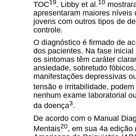
19
10
TOC
. Libby et al.
mostrar
apresentaram maiores níveis 
jovens com outros tipos de 
controle.
O diagnóstico é firmado de ac
dos pacientes. Na fase inici
os sintomas têm caráter clar
ansiedade, sobretudo fóbicos,
manifestações depressivas ou
tensão e irritabilidade, pode
nenhum exame laboratorial ou
3
da doença
.
De acordo com o Manual Diagn
20
Mentais
, em sua 4a edição