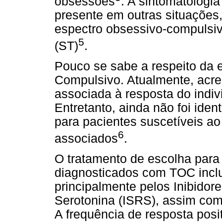
obsessões
. A sintomatologi
presente em outras situações,
espectro obsessivo-compulsiv
5
(ST)
.
Pouco se sabe a respeito da 
Compulsivo. Atualmente, acre
associada à resposta do indiv
Entretanto, ainda não foi iden
para pacientes suscetíveis a
6
associados
.
O tratamento de escolha para
diagnosticados com TOC inclu
principalmente pelos Inibidor
Serotonina (ISRS), assim com
A frequência de resposta posi