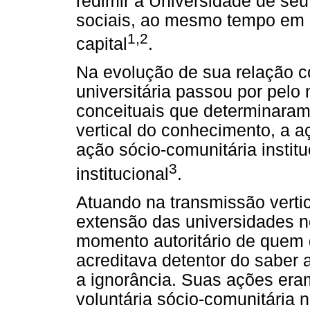
redimir a Universidade de se
sociais, ao mesmo tempo em q
1,2
capital
.
Na evolução de sua relação c
universitária passou por pel
conceituais que determinaram
vertical do conhecimento, a a
ação sócio-comunitária insti
3
institucional
.
Atuando na transmissão verti
extensão das universidades n
momento autoritário de quem 
acreditava detentor do saber a
a ignorância. Suas ações er
voluntária sócio-comunitária