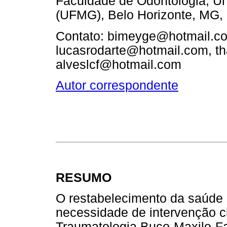
Faculdade de Odontologia, Un
(UFMG), Belo Horizonte, MG, 
Contato: bimeyge@hotmail.c
lucasrodarte@hotmail.com, t
alveslcf@hotmail.com
Autor correspondente
RESUMO
O restabelecimento da saúde 
necessidade de intervenção ci
Traumatologia Buco-Maxilo-F