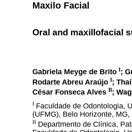
Maxilo Facial
Oral and maxillofacial 
I
Gabriela Meyge de Brito
; G
I
Rodarte Abreu Araújo
; Tha
II
César Fonseca Alves
; Wag
I
Faculdade de Odontologia, U
(UFMG), Belo Horizonte, MG, 
II
Departmento de Clínica, Pato