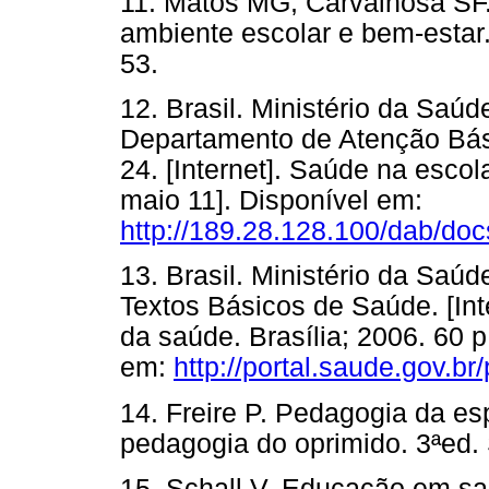
11. Matos MG, Carvalhosa SF.
ambiente escolar e bem-estar
53.
12. Brasil. Ministério da Saú
Departamento de Atenção Bás
24. [Internet]. Saúde na escol
maio 11]. Disponível em:
http://189.28.128.100/dab/do
13. Brasil. Ministério da Saúd
Textos Básicos de Saúde. [Int
da saúde. Brasília; 2006. 60 
em:
http://portal.saude.gov.br
14. Freire P. Pedagogia da e
pedagogia do oprimido. 3ªed. 
15. Schall V. Educação em saú