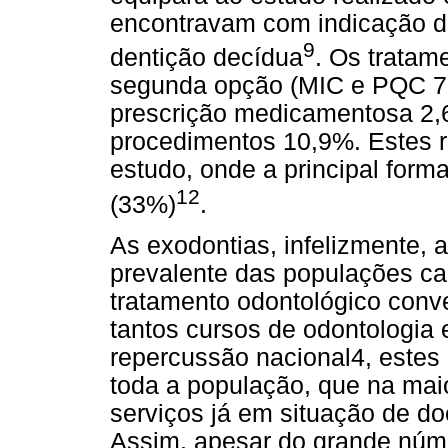
encontravam com indicação de
9
dentição decídua
. Os trata
segunda opção (MIC e PQC 7,
prescrição medicamentosa 2,
procedimentos 10,9%. Estes 
estudo, onde a principal forma
12
(33%)
.
As exodontias, infelizmente, 
prevalente das populações c
tratamento odontológico conv
tantos cursos de odontologi
repercussão nacional4, estes 
toda a população, que na mai
serviços já em situação de do
Assim, apesar do grande núme