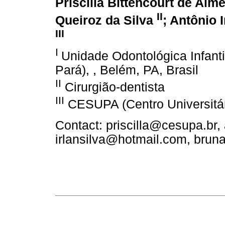
Priscilla Bittencourt de Alm
II
Queiroz da Silva
; Antônio 
III
I
Unidade Odontológica Infanti
Pará), , Belém, PA, Brasil
II
Cirurgião-dentista
III
CESUPA (Centro Universitári
Contact: priscilla@cesupa.br
irlansilva@hotmail.com, bru