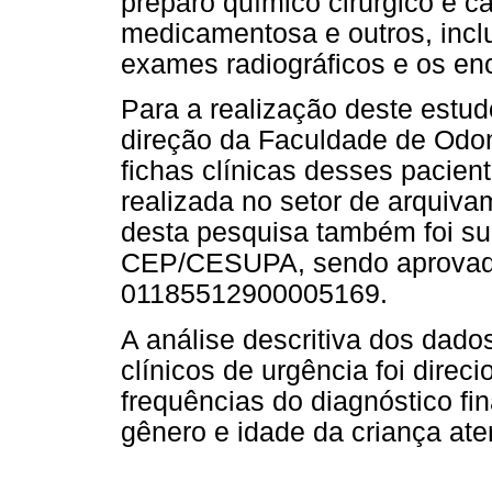
preparo químico cirúrgico e c
medicamentosa e outros, incl
exames radiográficos e os e
Para a realização deste estudo
direção da Faculdade de Odo
fichas clínicas desses pacien
realizada no setor de arquivam
desta pesquisa também foi su
CEP/CESUPA, sendo aprovad
01185512900005169.
A análise descritiva dos dado
clínicos de urgência foi dire
frequências do diagnóstico fin
gênero e idade da criança ate