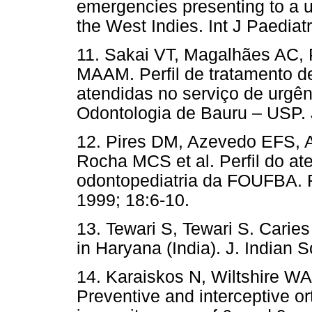
emergencies presenting to a un
the West Indies. Int J Paediat
11. Sakai VT, Magalhães AC,
MAAM. Perfil de tratamento d
atendidas no serviço de urgê
Odontologia de Bauru – USP. J
12. Pires DM, Azevedo EFS, 
Rocha MCS et al. Perfil do at
odontopediatria da FOUFBA. 
1999; 18:6-10.
13. Tewari S, Tewari S. Caries
in Haryana (India). J. Indian
14. Karaiskos N, Wiltshire W
Preventive and interceptive o