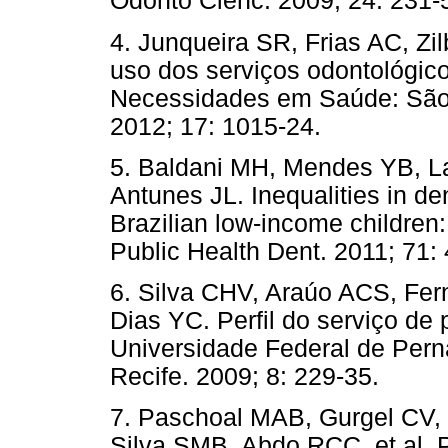
Odonto Ciênc. 2009; 24: 231-
4. Junqueira SR, Frias AC, Zi
uso dos serviços odontológic
Necessidades em Saúde: São 
2012; 17: 1015-24.
5. Baldani MH, Mendes YB, L
Antunes JL. Inequalities in de
Brazilian low-income children: 
Public Health Dent. 2011; 71: 
6. Silva CHV, Araúo ACS, Fe
Dias YC. Perfil do serviço de
Universidade Federal de Pern
Recife. 2009; 8: 229-35.
7. Paschoal MAB, Gurgel CV,
Silva SMB, Abdo RCC, et al. P