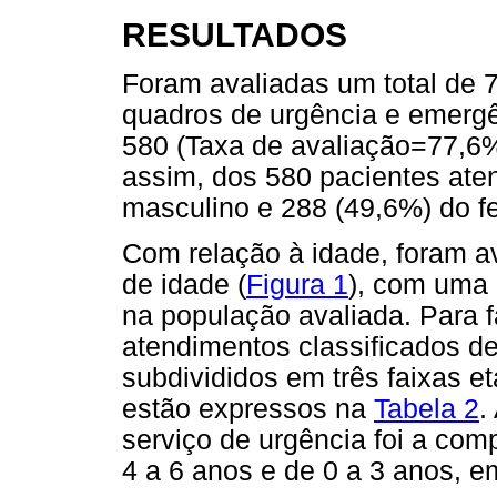
RESULTADOS
Foram avaliadas um total de 74
quadros de urgência e emergê
580 (Taxa de avaliação=77,6%
assim, dos 580 pacientes ate
masculino e 288 (49,6%) do f
Com relação à idade, foram av
de idade (
Figura 1
), com uma 
na população avaliada. Para f
atendimentos classificados d
subdivididos em três faixas et
estão expressos na
Tabela 2
.
serviço de urgência foi a com
4 a 6 anos e de 0 a 3 anos, 