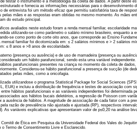
de testar o instrumento e a metodologia da coleta de dados. A partir deste est
 estruturado e fornecia as informações necessárias para o desenvolvimento d
o de entrevista foi um método eficaz que permitiu satisfatória taxa de respos
s pelas mães e as respostas eram obtidas no mesmo momento. As mães entr
ram do estudo principal.
icos avaliados neste estudo foram a renda mensal familiar, escolaridade mat
medida utilizando-se como parâmetro o salário mínimo brasileiro, enquanto a e
ando-se como ponto de corte oito anos, que corresponde ao Ensino Fundamen
da mensal familiar foi dicotomizada em: ≤ 2 salários mínimos e > 2 salários m
em: ≤ 8 anos e >8 anos de escolaridade.
 materno (presença ou ausência) e de uso de mamadeira (presença ou ausência
considerado um hábito parafuncional, sendo esta uma variável independente
hábitos parafuncionais presentes na criança no momento da coleta de dados
riormente. Considerou-se hábito parafuncional a presença de sucção (de dedo
latados pelas mães, como a onicofagia.
alizada utilizandose o programa Statistical Package for Social Sciences (SP
L, EUA) e incluiu a distribuição de frequência e testes de associação com sig
entre hábitos parafuncionais e as variáveis independentes foi determinada pe
 associados aos hábitos bucais deletérios, a regressão de Poisson com variân
foi a ausência de hábitos. A magnitude de associação de cada fator com a pr
a pela razão de prevalência não ajustada e ajustada (RP), respectivos interva
d). As variáveis explicativas que apresentaram valor de p≤0,20 na análise biv
o Comitê de Ética em Pesquisa da Universidade Federal dos Vales do Jequiti
 o Termo de Consentimento Livre e Esclarecido.