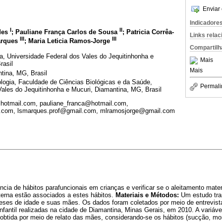
Enviar 
Indicadore
I
II
des
; Pauliane França Carlos de Sousa
; Patricia Corrêa-
Links rela
III
III
arques
; Maria Leticia Ramos-Jorge
Compartilh
, Universidade Federal dos Vales do Jequitinhonha e
Mais
rasil
Mais
ntina, MG, Brasil
ogia, Faculdade de Ciências Biológicas e da Saúde,
Permali
Vales do Jequitinhonha e Mucuri, Diamantina, MG, Brasil
@hotmail.com, pauliane_franca@hotmail.com,
ail.com, lsmarques.prof@gmail.com, mlramosjorge@gmail.com
ência de hábitos parafuncionais em crianças e verificar se o aleitamento mat
terna estão associados a estes hábitos.
Materiais e Métodos:
Um estudo tran
eses de idade e suas mães. Os dados foram coletados por meio de entrevis
fantil realizadas na cidade de Diamantina, Minas Gerais, em 2010. A variáv
i obtida por meio de relato das mães, considerando-se os hábitos (sucção, mor