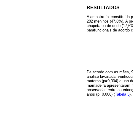
RESULTADOS
A amostra foi constituída
282 meninos (47,6%). A pr
chupeta ou de dedo (17,6%)
parafuncionais de acordo 
De acordo com as mães, 9
análise bivariada, verific
materno (p=0,004) e uso 
mamadeira apresentaram ma
observadas entre as crianç
anos (p=0,006) (
Tabela 3
).