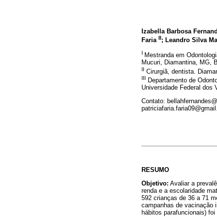
Izabella Barbosa Fernan
II
Faria
; Leandro Silva M
I
Mestranda em Odontologia
Mucuri, Diamantina, MG, B
II
Cirurgiã, dentista. Diama
III
Departamento de Odontol
Universidade Federal dos 
Contato: bellahfernandes
patriciafaria.faria09@gm
RESUMO
Objetivo:
Avaliar a preval
renda e a escolaridade ma
592 crianças de 36 a 71 m
campanhas de vacinação in
hábitos parafuncionais) fo