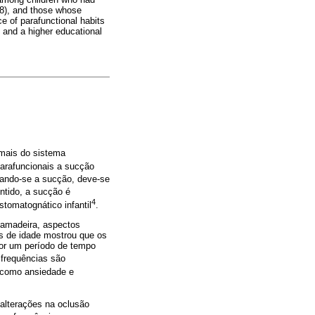
.8), and those whose
e of parafunctional habits
, and a higher educational
rmais do sistema
parafuncionais a sucção
rando-se a sucção, deve-se
ntido, a sucção é
4
tomatognático infantil
.
 mamadeira, aspectos
os de idade mostrou que os
por um período de tempo
 frequências são
 como ansiedade e
 alterações na oclusão