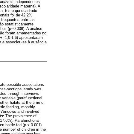
ariáveis independentes
scolaridade materna). A
va, teste qui-quadrado
ionais foi de 42,2%
 frequentes entre as
o estatisticamente
lhos (p=0,009). A análise
 não foram amamentadas no
5%: 1,0-1,6) apresentaram
ta e associou-se à ausência
uate possible associations
oss-sectional study was
cted through interviews
 variable (parafunctional
other habits at the time of
ttle feeding, monthly
or Windows and involved
ts:
The prevalence of
(17.6%). Parafunctional
n bottle fed (p < 0.001).
e number of children in the
s among children who had