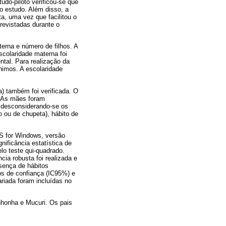
udo-piloto verificou-se que
o estudo. Além disso, a
ta, uma vez que facilitou o
evistadas durante o
erna e número de filhos. A
scolaridade materna foi
tal. Para realização da
ínimos. A escolaridade
) também foi verificada. O
. As mães foram
, desconsiderando-se os
 ou de chupeta), hábito de
SS for Windows, versão
nificância estatística de
lo teste qui-quadrado.
cia robusta foi realizada e
esença de hábitos
los de confiança (IC95%) e
ariada foram incluídas no
nhonha e Mucuri. Os pais