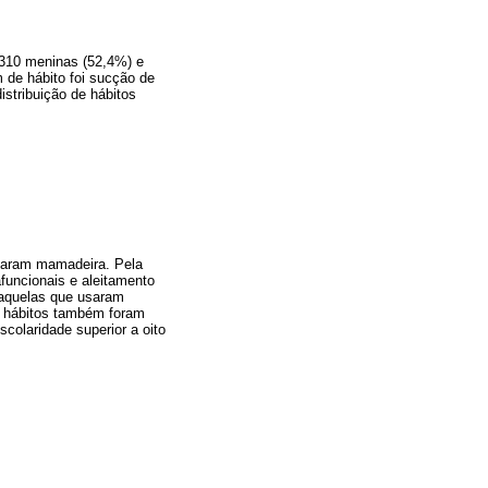
 310 meninas (52,4%) e
 de hábito foi sucção de
istribuição de hábitos
saram mamadeira. Pela
afuncionais e aleitamento
 aquelas que usaram
e hábitos também foram
colaridade superior a oito