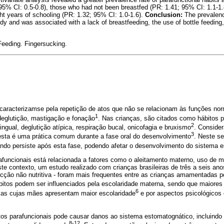
 95% CI: 0.5-0.8), those who had not been breastfed (PR: 1.41; 95% CI: 1.1-1
t years of schooling (PR: 1.32; 95% CI: 1.0-1.6).
Conclusion:
The prevalenc
dy and was associated with a lack of breastfeeding, the use of bottle feeding
Feeding. Fingersucking.
 caracterizamse pela repetição de atos que não se relacionam às funções no
1
eglutição, mastigação e fonação
. Nas crianças, são citados como hábitos 
2
 lingual, deglutição atípica, respiração bucal, onicofagia e bruxismo
. Conside
3
 esta é uma prática comum durante a fase oral do desenvolvimento
. Neste se
ndo persiste após esta fase, podendo afetar o desenvolvimento do sistema es
rafuncionais está relacionada a fatores como o aleitamento materno, uso de
ste contexto, um estudo realizado com crianças brasileiras de três a seis an
sucção não nutritiva - foram mais frequentes entre as crianças amamentadas 
ábitos podem ser influenciados pela escolaridade materna, sendo que maiores
6
ças cujas mães apresentam maior escolaridade
e por aspectos psicológicos
tos parafuncionais pode causar danos ao sistema estomatognático, incluindo
8-12