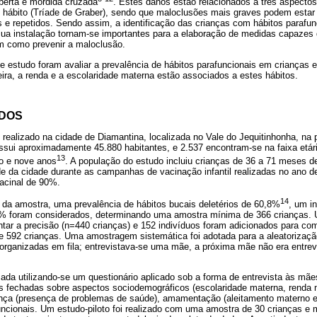
berta e mordida cruzada
. Estes danos estão relacionados a três aspectos:
o hábito (Tríade de Graber), sendo que maloclusões mais graves podem estar 
s e repetidos. Sendo assim, a identificação das crianças com hábitos parafu
sua instalação tornam-se importantes para a elaboração de medidas capazes d
 como prevenir a maloclusão.
te estudo foram avaliar a prevalência de hábitos parafuncionais em crianças e 
ra, a renda e a escolaridade materna estão associados a estes hábitos.
ODOS
i realizado na cidade de Diamantina, localizada no Vale do Jequitinhonha, na
ossui aproximadamente 45.880 habitantes, e 2.537 encontram-se na faixa etár
13
co e nove anos
. A população do estudo incluiu crianças de 36 a 71 meses d
 da cidade durante as campanhas de vacinação infantil realizadas no ano d
acinal de 90%.
14
 da amostra, uma prevalência de hábitos bucais deletérios de 60,8%
, um i
% foram considerados, determinando uma amostra mínima de 366 crianças. U
ntar a precisão (n=440 crianças) e 152 indivíduos foram adicionados para co
e 592 crianças. Uma amostragem sistemática foi adotada para a aleatorização
organizadas em fila; entrevistava-se uma mãe, a próxima mãe não era entrevi
izada utilizando-se um questionário aplicado sob a forma de entrevista às mães
 fechadas sobre aspectos sociodemográficos (escolaridade materna, renda m
riança (presença de problemas de saúde), amamentação (aleitamento materno 
uncionais. Um estudo-piloto foi realizado com uma amostra de 30 crianças e 