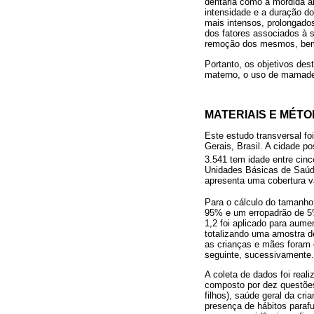
dentária como a mordida a
intensidade e a duração d
mais intensos, prolongado
dos fatores associados à 
remoção dos mesmos, bem
Portanto, os objetivos des
materno, o uso de mamadei
MATERIAIS E MÉT
Este estudo transversal fo
Gerais, Brasil. A cidade p
3.541 tem idade entre cin
Unidades Básicas de Saúde
apresenta uma cobertura v
Para o cálculo do tamanho
95% e um erropadrão de 5
1,2 foi aplicado para aume
totalizando uma amostra d
as crianças e mães foram 
seguinte, sucessivamente.
A coleta de dados foi real
composto por dez questões
filhos), saúde geral da c
presença de hábitos paraf