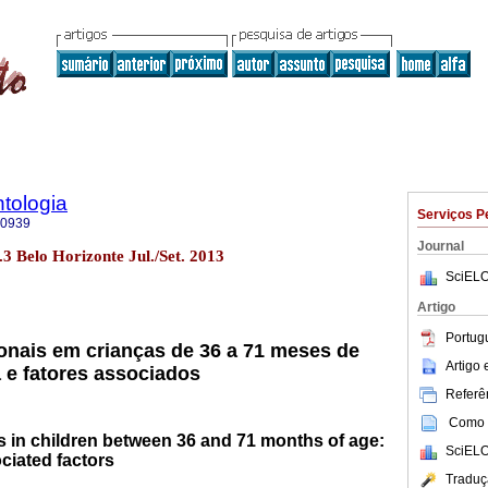
tologia
Serviços P
-0939
Journal
.3 Belo Horizonte Jul./Set. 2013
SciELO
Artigo
Portug
onais em crianças de 36 a 71 meses de
Artigo
a e fatores associados
Referên
Como c
s in children between 36 and 71 months of age:
SciELO
ciated factors
Traduç