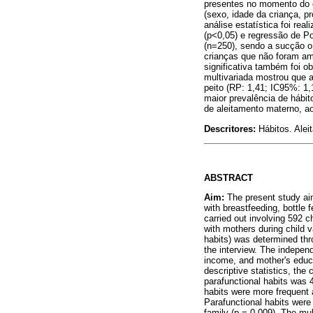
presentes no momento do e
(sexo, idade da criança, 
análise estatística foi re
(p<0,05) e regressão de P
(n=250), sendo a sucção o 
crianças que não foram am
significativa também foi o
multivariada mostrou que 
peito (RP: 1,41; IC95%: 1,
maior prevalência de hábit
de aleitamento materno, a
Descritores:
Hábitos. Ale
ABSTRACT
Aim:
The present study aim
with breastfeeding, bottle 
carried out involving 592 
with mothers during child v
habits) was determined thro
the interview. The independ
income, and mother's educa
descriptive statistics, the
parafunctional habits was 
habits were more frequent 
Parafunctional habits were 
family (p = 0.009). The mul