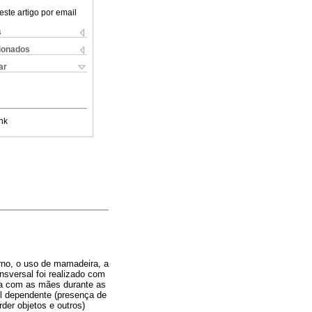
este artigo por email
s
cionados
ar
nk
erno, o uso de mamadeira, a
sversal foi realizado com
ta com as mães durante as
el dependente (presença de
der objetos e outros)