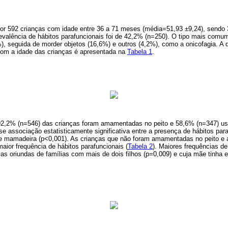
 por 592 crianças com idade entre 36 a 71 meses (média=51,93 ±9,24), sendo
evalência de hábitos parafuncionais foi de 42,2% (n=250). O tipo mais comum
, seguida de morder objetos (16,6%) e outros (4,2%), como a onicofagia. A d
com a idade das crianças é apresentada na
Tabela 1
.
2,2% (n=546) das crianças foram amamentadas no peito e 58,6% (n=347) u
ouse associação estatisticamente significativa entre a presença de hábitos par
de mamadeira (p<0,001). As crianças que não foram amamentadas no peito e
ior frequência de hábitos parafuncionais (
Tabela 2
). Maiores frequências d
as oriundas de famílias com mais de dois filhos (p=0,009) e cuja mãe tinha es