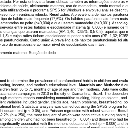
studo. Por esta entrevista foram obtidas também as informações sobre as v
problema de saúde, aleitamento materno, uso de mamadeira, renda mensal e e
alizada utilizando-se o programa SPSS for Windows e envolveu análise descriti
oisson com variância robusta.
Resultados:
A prevalência de hábitos parafunc
tipo de hábito mais frequente (17,6%). Os hábitos parafuncionais foram mais
amentadas no peito (p=0,004) e que usaram mamadeira (p<0,001). Associaçã
bservada entre estes hábitos e escolaridade materna (p=0,006) e número de fi
as crianças que usaram mamadeira (RP: 1,40; IC95%: 0,5-0,8), aquelas que
1-1,8) e cujas mães tinham escolaridade superior a oito anos (RP: 1,32; IC9
os parafuncionais.
Conclusão:
A prevalência de hábitos parafuncionais foi al
o uso de mamadeira e ao maior nível de escolaridade das mães.
itamento materno. Sucção de dedo.
ed to determine the prevalence of parafunctional habits in children and eval
feeding, income, and mother's educational level.
Materials and Methods:
A cr
children from 36 to 71 months of age of age and their mothers. Data were colle
accination campaigns in 2010 in the city of Diamantina, Brazil. The dependent
ugh mothers' reports considering nonnutritive sucking, biting on objects, and 
ent variables included gender, child's age, health problems, breastfeeding, bo
tional level. Statistical analysis was carried out using the SPSS program f
 chi-square test (p < 0.05), and Poisson regression with robust variance.
Resul
42.2% (n = 250), the most frequent of which were nonnutritive sucking habits 
among children who had not been breastfed (p = 0.004) and those who had bee
significantly associated with the mother's educational level (p = 0.006) and th
tivariate analysis revealed a greater prevalence rate of parafunctional habit