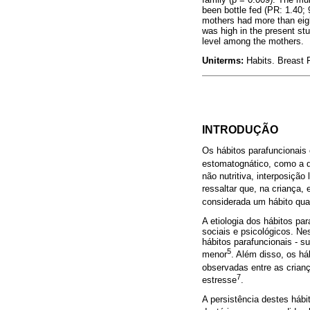
been bottle fed (PR: 1.40;
mothers had more than eigh
was high in the present stu
level among the mothers.
Uniterms:
Habits. Breast 
INTRODUÇÃO
Os hábitos parafuncionais
estomatognático, como a d
não nutritiva, interposição
ressaltar que, na criança,
considerada um hábito qua
A etiologia dos hábitos pa
sociais e psicológicos. Ne
hábitos parafuncionais - 
5
menor
. Além disso, os h
observadas entre as crian
7
estresse
.
A persistência destes hábi