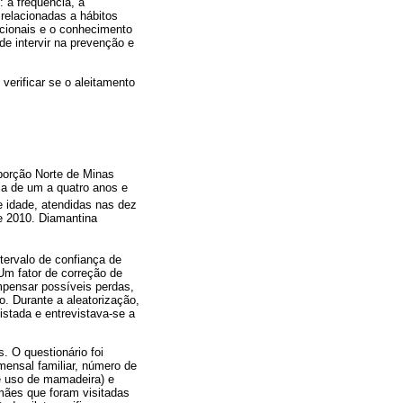
 a frequência, a
relacionadas a hábitos
ncionais e o conhecimento
e intervir na prevenção e
verificar se o aleitamento
 porção Norte de Minas
ia de um a quatro anos e
e idade, atendidas nas dez
e 2010. Diamantina
ntervalo de confiança de
m fator de correção de
mpensar possíveis perdas,
. Durante a aleatorização,
stada e entrevistava-se a
. O questionário foi
ensal familiar, número de
e uso de mamadeira) e
mães que foram visitadas