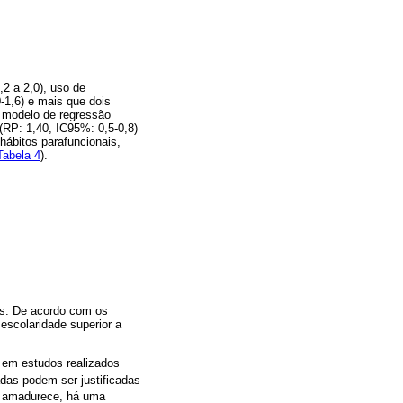
2 a 2,0), uso de
-1,6) e mais que dois
o modelo de regressão
(RP: 1,40, IC95%: 0,5-0,8)
hábitos parafuncionais,
Tabela 4
).
as. De acordo com os
scolaridade superior a
o em estudos realizados
adas podem ser justificadas
a amadurece, há uma