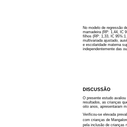
No modelo de regressão de
mamadeira (RP: 1,44, IC 95
filhos (RP: 1,33, IC 95%:1
multivariada ajustado, aus
e escolaridade materna sup
independentemente das outr
DISCUSSÃO
O presente estudo avaliou
resultados, as crianças q
oito anos, apresentaram ma
Verificou-se elevada preva
com crianças de Mangalore
pela inclusão de crianças