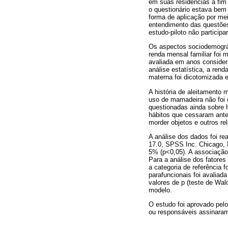
em suas residências a fim 
o questionário estava bem
forma de aplicação por mei
entendimento das questõe
estudo-piloto não participa
Os aspectos sociodemográf
renda mensal familiar foi 
avaliada em anos consider
análise estatística, a ren
materna foi dicotomizada 
A história de aleitamento
uso de mamadeira não foi 
questionadas ainda sobre 
hábitos que cessaram ante
morder objetos e outros re
A análise dos dados foi re
17.0, SPSS Inc. Chicago, I
5% (p<0,05). A associação 
Para a análise dos fatores
a categoria de referência 
parafuncionais foi avaliad
valores de p (teste de Wal
modelo.
O estudo foi aprovado pel
ou responsáveis assinaram