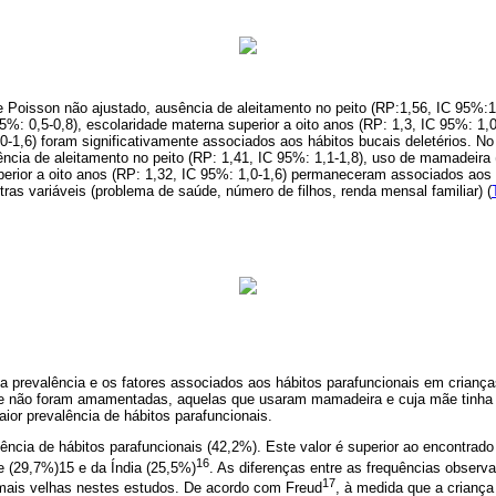
 Poisson não ajustado, ausência de aleitamento no peito (RP:1,56, IC 95%:1,
%: 0,5-0,8), escolaridade materna superior a oito anos (RP: 1,3, IC 95%: 1,0
.0-1,6) foram significativamente associados aos hábitos bucais deletérios. N
ência de aleitamento no peito (RP: 1,41, IC 95%: 1,1-1,8), uso de mamadeira 
erior a oito anos (RP: 1,32, IC 95%: 1,0-1,6) permaneceram associados aos 
as variáveis (problema de saúde, número de filhos, renda mensal familiar) (
 a prevalência e os fatores associados aos hábitos parafuncionais em crianç
ue não foram amamentadas, aquelas que usaram mamadeira e cuja mãe tinha e
ior prevalência de hábitos parafuncionais.
lência de hábitos parafuncionais (42,2%). Este valor é superior ao encontrad
16
 (29,7%)15 e da Índia (25,5%)
. As diferenças entre as frequências observ
17
 mais velhas nestes estudos. De acordo com Freud
, à medida que a crianç