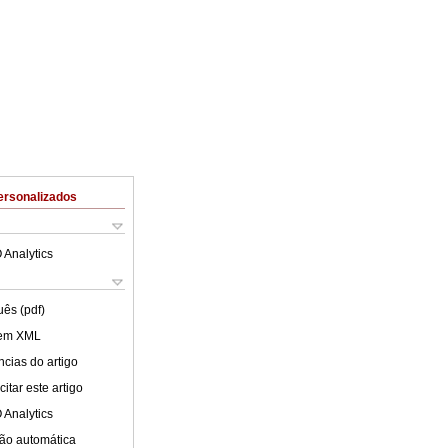
ersonalizados
 Analytics
uês (pdf)
 em XML
cias do artigo
itar este artigo
 Analytics
ão automática