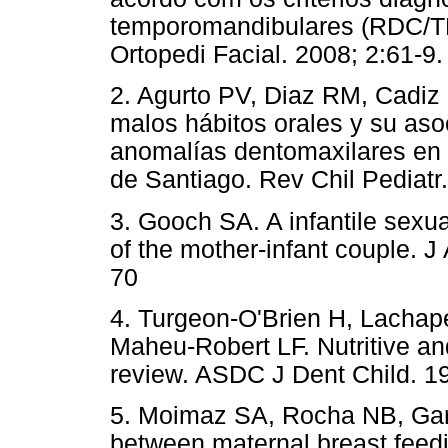
temporomandibulares (RDC/T
Ortopedi Facial. 2008; 2:6
2. Agurto PV, Diaz RM, Cadiz
malos hábitos orales y su aso
anomalías dentomaxilares en 
de Santiago. Rev Chil Pediatr
3. Gooch SA. A infantile sexua
of the mother-infant couple. 
70
4. Turgeon-O'Brien H, Lachap
Maheu-Robert LF. Nutritive and
review. ASDC J Dent Child. 1
5. Moimaz SA, Rocha NB, Garb
between maternal breast feedi