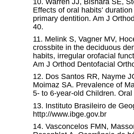
10. Warren JJ, Bishara SE, S
Effects of oral habits' duration
primary dentition. Am J Ortho
40.
11. Melink S, Vagner MV, Hoce
crossbite in the deciduous dent
habits, irregular orofacial fun
Am J Orthod Dentofacial Orth
12. Dos Santos RR, Nayme JG,
Moimaz SA. Prevalence of Mal
5- to 6-year-old Children. Ora
13. Instituto Brasileiro de Geo
http://www.ibge.gov.br
14. Vasconcelos FMN, Masson