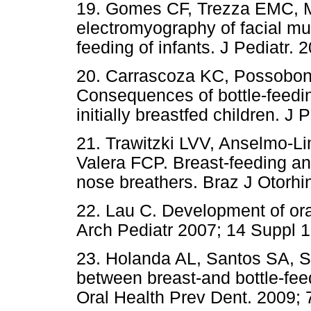
19. Gomes CF, Trezza EMC, 
electromyography of facial mus
feeding of infants. J Pediatr. 
20. Carrascoza KC, Possobon
Consequences of bottle-feedin
initially breastfed children. J 
21. Trawitzki LVV, Anselmo-L
Valera FCP. Breast-feeding an
nose breathers. Braz J Otorhi
22. Lau C. Development of oral 
Arch Pediatr 2007; 14 Suppl 
23. Holanda AL, Santos SA, S
between breast-and bottle-feed
Oral Health Prev Dent. 2009; 