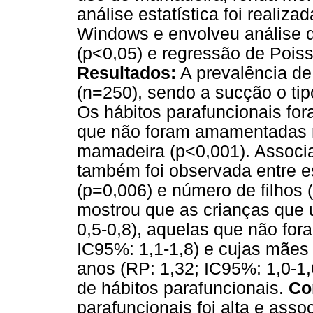
análise estatística foi realiz
Windows e envolveu análise de
(p<0,05) e regressão de Poiss
Resultados:
A prevalência de
(n=250), sendo a sucção o tip
Os hábitos parafuncionais for
que não foram amamentadas n
mamadeira (p<0,001). Associaç
também foi observada entre e
(p=0,006) e número de filhos 
mostrou que as crianças que
0,5-0,8), aquelas que não fo
IC95%: 1,1-1,8) e cujas mães 
anos (RP: 1,32; IC95%: 1,0-1
de hábitos parafuncionais.
Co
parafuncionais foi alta e ass