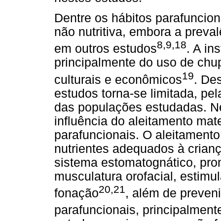
Dentre os hábitos parafuncion
não nutritiva, embora a preval
8,9,18
em outros estudos
. A in
principalmente do uso de chup
19
culturais e econômicos
. De
estudos torna-se limitada, pe
das populações estudadas. N
influência do aleitamento mat
parafuncionais. O aleitament
nutrientes adequados à crianç
sistema estomatognático, pro
musculatura orofacial, estimu
20,21
fonação
, além de preveni
parafuncionais, principalment