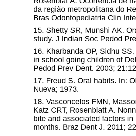
Rosenblat A. Ocorrência de há
da região metropolitana do Re
Bras Odontopediatria Clin Inte
15. Shetty SR, Munshi AK. Ora
study. J Indian Soc Pedod Pre
16. Kharbanda OP, Sidhu SS,
in school going children of De
Pedod Prev Dent. 2003; 21:12
17. Freud S. Oral habits. In:
Nueva; 1973.
18. Vasconcelos FMN, Masson
Katz CRT, Rosenblatt A. Nonnu
bite and associated factors in
months. Braz Dent J. 2011; 22