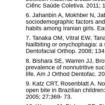
Ciênc Saúde Coletiva. 2011; 
6. Jahanbin A, Mokhber N, Ja
sociodemographic factors and 
habits among Iranian girls. Ea
7. Tanaka OM, Vitral EW, Ta
Nailbiting or onychophagia: a 
Dentofacial Orthop. 2008; 134
8. Bishara SE, Warren JJ, Bro
prevalence of nonnutritive suck
life. Am J Orthod Dentofac. 2
9. Katz CRT, Rosenblatt A. Non
open bite in Brazilian children
2005; 27:369- 73.