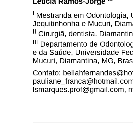
Leticia Ramos-Jorge
I
Mestranda em Odontologia, U
Jequitinhonha e Mucuri, Diama
II
Cirurgiã, dentista. Diamantin
III
Departamento de Odontologi
e da Saúde, Universidade Fed
Mucuri, Diamantina, MG, Bras
Contato: bellahfernandes@ho
pauliane_franca@hotmail.com,
lsmarques.prof@gmail.com, 