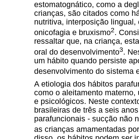
estomatognático, como a degl
crianças, são citados como h
nutritiva, interposição lingual
2
onicofagia e bruxismo
. Cons
ressaltar que, na criança, es
3
oral do desenvolvimento
. Ne
um hábito quando persiste apó
desenvolvimento do sistema e
A etiologia dos hábitos parafu
como o aleitamento materno, 
e psicológicos. Neste context
brasileiras de três a seis an
parafuncionais - sucção não nu
as crianças amamentadas por
disso, os hábitos podem ser i