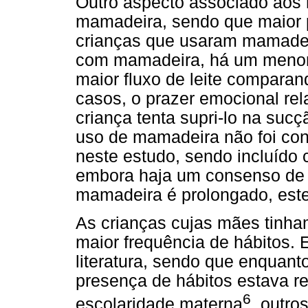
Outro aspecto associado aos h
mamadeira, sendo que maior p
crianças que usaram mamade
com mamadeira, há um menor e
maior fluxo de leite compara
casos, o prazer emocional rel
criança tenta supri-lo na suc
uso de mamadeira não foi con
neste estudo, sendo incluído
embora haja um consenso de
mamadeira é prolongado, este
As crianças cujas mães tinha
maior frequência de hábitos. 
literatura, sendo que enquant
presença de hábitos estava r
6
escolaridade materna
, outro