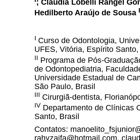
; Cláudia Lobelli Rangel G
Hedilberto Araújo de Sousa
I
Curso de Odontologia, Univer
UFES, Vitória, Espírito Santo,
II
Programa de Pós-Graduação
de Odontopediatria, Faculdad
Universidade Estadual de Ca
São Paulo, Brasil
III
Cirurgiã-dentista, Florianópo
IV
Departamento de Clínicas Od
Santo, Brasil
Contatos: manoelito_fsjunior
rahyzaifa@hotmail.com, claud