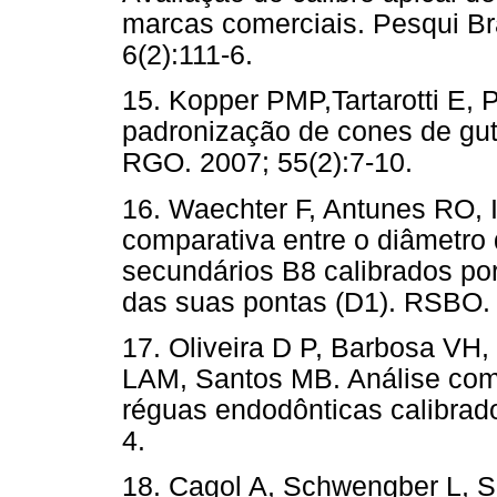
marcas comerciais. Pesqui Br
6(2):111-6.
15. Kopper PMP,Tartarotti E, 
padronização de cones de gut
RGO. 2007; 55(2):7-10.
16. Waechter F, Antunes RO, I
comparativa entre o diâmetro
secundários B8 calibrados po
das suas pontas (D1). RSBO. 
17. Oliveira D P, Barbosa VH,
LAM, Santos MB. Análise comp
réguas endodônticas calibrado
4.
18. Cagol A, Schwengber L, S