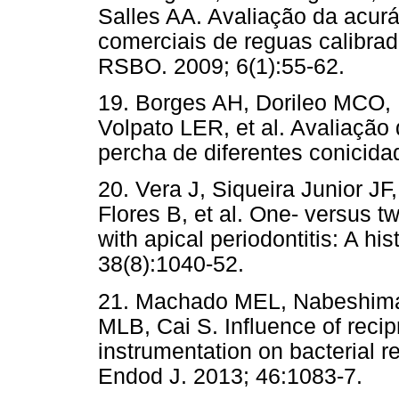
Salles AA. Avaliação da acurá
comerciais de reguas calibra
RSBO. 2009; 6(1):55-62.
19. Borges AH, Dorileo MCO,
Volpato LER, et al. Avaliação
percha de diferentes conicid
20. Vera J, Siqueira Junior JF
Flores B, et al. One- versus t
with apical periodontitis: A hi
38(8):1040-52.
21. Machado MEL, Nabeshima 
MLB, Cai S. Influence of recipr
instrumentation on bacterial re
Endod J. 2013; 46:1083-7.