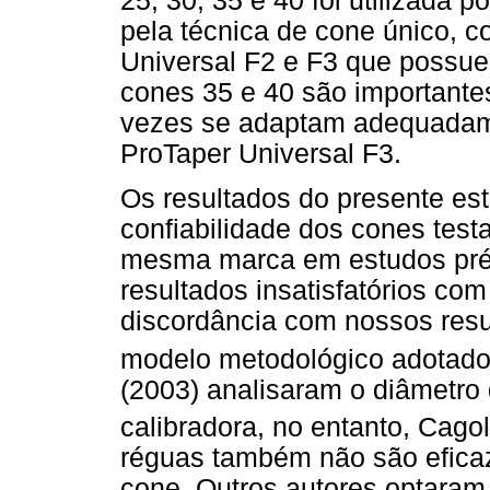
25, 30, 35 e 40 foi utilizada 
pela técnica de cone único, 
Universal F2 e F3 que possue
cones 35 e 40 são importante
vezes se adaptam adequadame
ProTaper Universal F3.
Os resultados do presente es
confiabilidade dos cones test
mesma marca em estudos prév
resultados insatisfatórios com
discordância com nossos resul
modelo metodológico adotado 
(2003) analisaram o diâmetro
calibradora, no entanto, Cagol 
réguas também não são efica
cone. Outros autores optaram