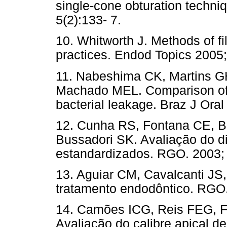
single-cone obturation techn
5(2):133- 7.
10. Whitworth J. Methods of fil
practices. Endod Topics 2005;
11. Nabeshima CK, Martins G
Machado MEL. Comparison of t
bacterial leakage. Braz J Oral
12. Cunha RS, Fontana CE, B
Bussadori SK. Avaliação do d
estandardizados. RGO. 2003; 
13. Aguiar CM, Cavalcanti JS
tratamento endodôntico. RGO.
14. Camões ICG, Reis FEG, F
Avaliação do calibre apical d