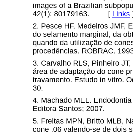
images of a Brazilian subpopu
42(1): 80179163. [
Links
2. Pesce HF, Medeiros JMF, Es
do selamento marginal, da obt
quando da utilização de cone
procedências. ROBRAC. 1993;
3. Carvalho RLS, Pinheiro JT
área de adaptação do cone pr
travamento. Estudo in vitro. O
30.
4. Machado MEL. Endodontia d
Editora Santos; 2007.
5. Freitas MPN, Britto MLB, 
cone .06 valendo-se de dois si