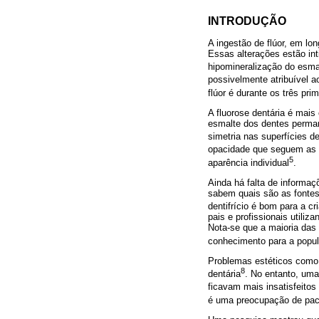
INTRODUÇÃO
A ingestão de flúor, em lo
Essas alterações estão in
hipomineralização do esma
possivelmente atribuível a
flúor é durante os três pri
A fluorose dentária é mai
esmalte dos dentes permane
simetria nas superfícies 
opacidade que seguem as l
5
aparência individual
.
Ainda há falta de informaç
sabem quais são as fontes 
dentifrício é bom para a cr
pais e profissionais utiliz
Nota-se que a maioria das 
conhecimento para a popul
Problemas estéticos como m
8
dentária
. No entanto, uma
ficavam mais insatisfeitos
é uma preocupação de paci