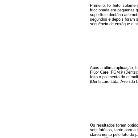
Primeiro, foi feito isolam
friccionada em pequenas q
superfície dentária acomet
segundos e depois foram s
sequência de enxágue e 
Após a última aplicação, f
Flúor Care, FGM® (Dentscar
feito o polimento do esma
(Dentscare Ltda, Avenida Ed
Os resultados foram obtid
satisfatórios, tanto para 
clareamento pelo fato do 