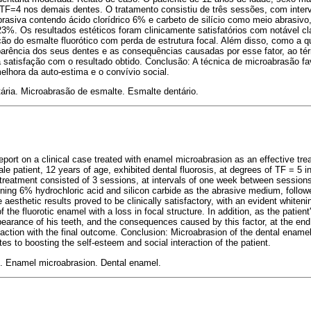
e TF=4 nos demais dentes. O tratamento consistiu de três sessões, com inter
rasiva contendo ácido clorídrico 6% e carbeto de silício como meio abrasivo
,23%. Os resultados estéticos foram clinicamente satisfatórios com notável c
ão do esmalte fluorótico com perda de estrutura focal. Além disso, como a qu
parência dos seus dentes e as consequências causadas por esse fator, ao té
satisfação com o resultado obtido. Conclusão: A técnica de microabrasão fa
melhora da auto-estima e o convívio social.
ária. Microabrasão de esmalte. Esmalte dentário.
eport on a clinical case treated with enamel microabrasion as an effective tre
ale patient, 12 years of age, exhibited dental fluorosis, at degrees of TF = 5 
 treatment consisted of 3 sessions, at intervals of one week between sessions,
ning 6% hydrochloric acid and silicon carbide as the abrasive medium, followe
aesthetic results proved to be clinically satisfactory, with an evident whiteni
 the fluorotic enamel with a loss in focal structure. In addition, as the patien
pearance of his teeth, and the consequences caused by this factor, at the end
faction with the final outcome. Conclusion: Microabrasion of the dental enam
tes to boosting the self-esteem and social interaction of the patient.
l. Enamel microabrasion. Dental enamel.