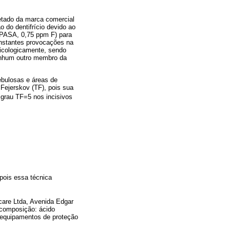
retado da marca comercial
 do dentifrício devido ao
COPASA, 0,75 ppm F) para
onstantes provocações na
icologicamente, sendo
nenhum outro membro da
ebulosas e áreas de
 Fejerskov (TF), pois sua
 grau TF=5 nos incisivos
pois essa técnica
are Ltda, Avenida Edgar
 composição: ácido
m equipamentos de proteção