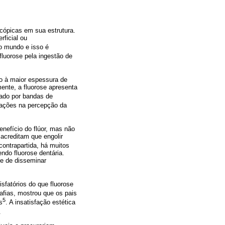
scópicas em sua estrutura.
ficial ou
do mundo e isso é
 fluorose pela ingestão de
o à maior espessura de
ente, a fluorose apresenta
zado por bandas de
erações na percepção da
enefício do flúor, mas não
 acreditam que engolir
contrapartida, há muitos
endo fluorose dentária.
de de disseminar
sfatórios do que fluorose
afias, mostrou que os pais
5
s
. A insatisfação estética
.