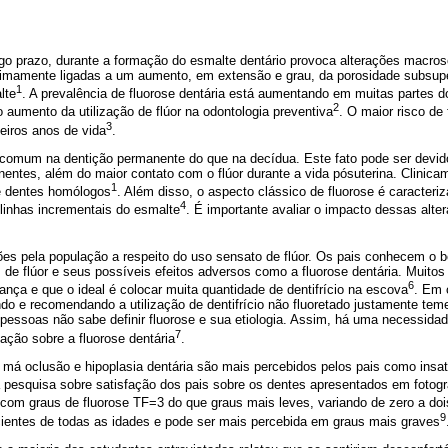
ngo prazo, durante a formação do esmalte dentário provoca alterações macro
timamente ligadas a um aumento, em extensão e grau, da porosidade subsuper
1
lte
. A prevalência de fluorose dentária está aumentando em muitas partes 
2
o aumento da utilização de flúor na odontologia preventiva
. O maior risco de
3
meiros anos de vida
.
s comum na dentição permanente do que na decídua. Este fato pode ser devid
ntes, além do maior contato com o flúor durante a vida pósuterina. Clinicam
1
de dentes homólogos
. Além disso, o aspecto clássico de fluorose é caracteri
4
inhas incrementais do esmalte
. É importante avaliar o impacto dessas alt
ões pela população a respeito do uso sensato de flúor. Os pais conhecem o b
de flúor e seus possíveis efeitos adversos como a fluorose dentária. Muitos
6
iança e que o ideal é colocar muita quantidade de dentifrício na escova
. Em 
ando e recomendando a utilização de dentifrício não fluoretado justamente tem
pessoas não sabe definir fluorose e sua etiologia. Assim, há uma necessida
7
ação sobre a fluorose dentária
.
á oclusão e hipoplasia dentária são mais percebidos pelos pais como insati
 pesquisa sobre satisfação dos pais sobre os dentes apresentados em fotogr
 com graus de fluorose TF=3 do que graus mais leves, variando de zero a doi
9
entes de todas as idades e pode ser mais percebida em graus mais graves