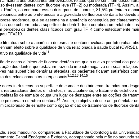
a maioria dos estudantes entrevistados relatou que se sentiriam desconfort
aso tivessem dentes com fluorose leve (TF=2) ou moderada (TF=4). Assim, a 
o. Porém, ao comparar esses dois graus de fluorose, 81,5% preferiram a apar
repância entre as preferências e a gravidade de fluorose dentária foi devido
uorose moderada, que se assemelha à aparência conseguida por clareamento 
as que cobrem toda a superfície do dente1. Isso corrobora um relato de ca
 percebeu os dentes classificados com grau TF=4 como esteticamente mais 
grau TF=210.
 literatura sobre a aparência do esmalte dentário avaliada por fotografias ob
nenhum efeito sobre a qualidade de vida relacionada à saúde bucal (QVRSB),
11
tivo na qualidade de vida
.
ção de casos clínicos de fluorose dentária em que a queixa principal dos paci
ização dos dentes que estavam trazendo impacto negativo em suas relações s
es nas superfícies dentárias afetadas, os pacientes ficaram satisfeitos com
9,12,13,14,15
ora dos relacionamentos interpessoais
.
ores intrínsecas na superfície de esmalte dentário eram tratadas por desga
s restauradores diretos e indiretos, mas atualmente, o tratamento estético é 
roabrasão de esmalte ocupa um lugar de destaque entre as opções de trata
14
ue preserva a estrutura dentária
. Assim, o objetivo desse artigo é relatar u
 microabrasão de esmalte como opção eficaz de tratamento de fluorose dent
ade, sexo masculino, compareceu à Faculdade de Odontologia da Universida
reamento Dental Endógeno e Exógeno, acompanhado pela mãe no segundo se