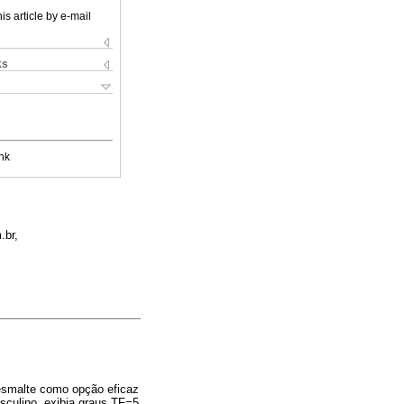
is article by e-mail
ks
nk
.br,
 esmalte como opção eficaz
sculino, exibia graus TF=5