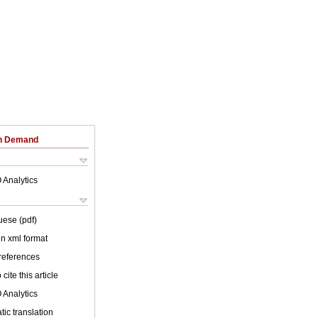
on Demand
 Analytics
uese (pdf)
 in xml format
 references
cite this article
 Analytics
ic translation