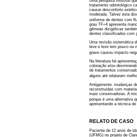
Uma pesquisa mostrou que 
tratamento odontológico c
causar desconforto estétic
moderada. Talvez esta disc
uniforme de dentes com fl
grau TF=4 apresenta manch
gêmeas dizigóticas também
dentes classificados com 
Uma revisão sistemática de
leve e leve tem pouco ou 
grave causou impacto nega
Na literatura há apresenta
coloração e/ou desmineral
de tratamentos conservador
alguns até relataram melh
Antigamente, mudanças de c
reconstruídas com materiai
mais conservadoras. A mic
porque é uma alternativa q
apresentando a técnica de
RELATO DE CASO
Paciente de 12 anos de id
(UFMG) no projeto de Cla