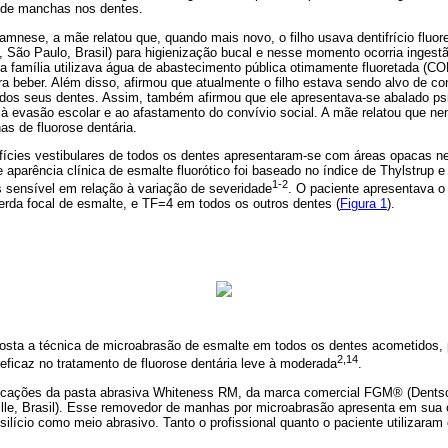
 de manchas nos dentes.
amnese, a mãe relatou que, quando mais novo, o filho usava dentifrício fluo
 São Paulo, Brasil) para higienização bucal e nesse momento ocorria ingestão
 a família utilizava água de abastecimento pública otimamente fluoretada (
ra beber. Além disso, afirmou que atualmente o filho estava sendo alvo de c
 dos seus dentes. Assim, também afirmou que ele apresentava-se abalado ps
 à evasão escolar e ao afastamento do convívio social. A mãe relatou que 
s de fluorose dentária.
fícies vestibulares de todos os dentes apresentaram-se com áreas opacas n
 aparência clínica de esmalte fluorótico foi baseado no índice de Thylstrup e
1-2
s sensível em relação à variação de severidade
. O paciente apresentava o
erda focal de esmalte, e TF=4 em todos os outros dentes (
Figura 1
).
oposta a técnica de microabrasão de esmalte em todos os dentes acometidos, 
2,14
eficaz no tratamento de fluorose dentária leve à moderada
.
licações da pasta abrasiva Whiteness RM, da marca comercial FGM® (Dentsc
ville, Brasil). Esse removedor de manhas por microabrasão apresenta em sua
 silício como meio abrasivo. Tanto o profissional quanto o paciente utilizara