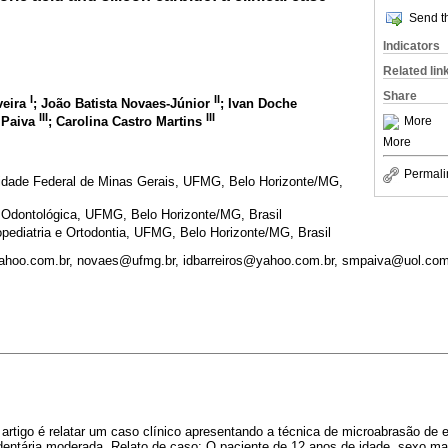
Send th
Indicators
Related lin
Share
I
II
veira
; João Batista Novaes-Júnior
; Ivan Doche
III
III
s Paiva
; Carolina Castro Martins
More
More
Permali
rsidade Federal de Minas Gerais, UFMG, Belo Horizonte/MG,
 Odontológica, UFMG, Belo Horizonte/MG, Brasil
ediatria e Ortodontia, UFMG, Belo Horizonte/MG, Brasil
ahoo.com.br, novaes@ufmg.br, idbarreiros@yahoo.com.br, smpaiva@uol.com
 artigo é relatar um caso clínico apresentando a técnica de microabrasão de
 dentária moderada. Relato de caso: O paciente de 12 anos de idade, sexo ma