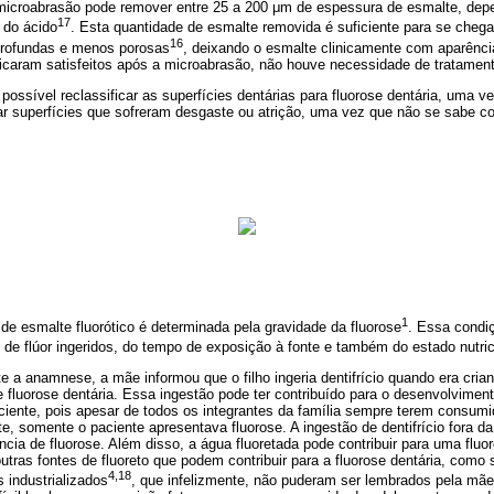
 microabrasão pode remover entre 25 a 200 μm de espessura de esmalte, dep
17
 do ácido
. Esta quantidade de esmalte removida é suficiente para se che
16
rofundas e menos porosas
, deixando o esmalte clinicamente com aparênci
icaram satisfeitos após a microabrasão, não houve necessidade de tratament
 possível reclassificar as superfícies dentárias para fluorose dentária, uma v
r superfícies que sofreram desgaste ou atrição, uma vez que não se sabe c
1
e esmalte fluorótico é determinada pela gravidade da fluorose
. Essa condi
de flúor ingeridos, do tempo de exposição à fonte e também do estado nutric
e a anamnese, a mãe informou que o filho ingeria dentifrício quando era crian
e fluorose dentária. Essa ingestão pode ter contribuído para o desenvolviment
iente, pois apesar de todos os integrantes da família sempre terem consumi
e, somente o paciente apresentava fluorose. A ingestão de dentifrício fora
ncia de fluorose. Além disso, a água fluoretada pode contribuir para uma fluor
outras fontes de fluoreto que podem contribuir para a fluorose dentária, como
4,18
s industrializados
, que infelizmente, não puderam ser lembrados pela mãe