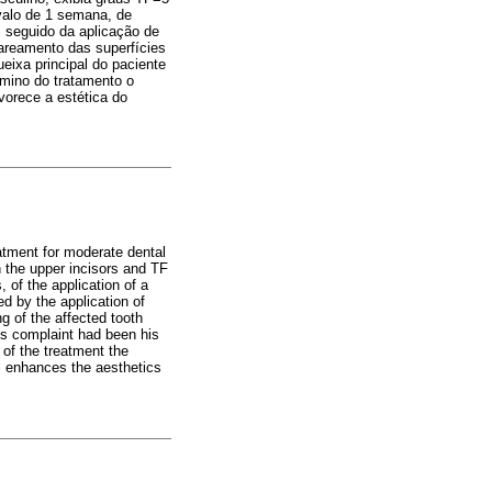
valo de 1 semana, de
, seguido da aplicação de
lareamento das superfícies
eixa principal do paciente
rmino do tratamento o
vorece a estética do
atment for moderate dental
in the upper incisors and TF
 of the application of a
d by the application of
ng of the affected tooth
t's complaint had been his
 of the treatment the
el enhances the aesthetics