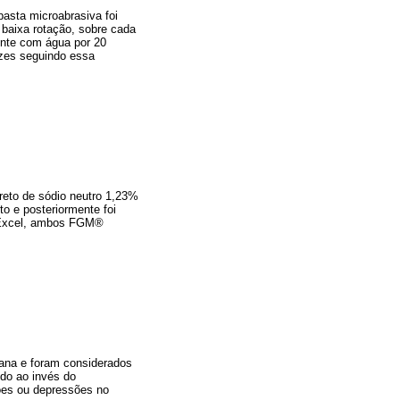
pasta microabrasiva foi
baixa rotação, sobre cada
nte com água por 20
ezes seguindo essa
uoreto de sódio neutro 1,23%
to e posteriormente foi
d Excel, ambos FGM®
mana e foram considerados
ido ao invés do
ões ou depressões no