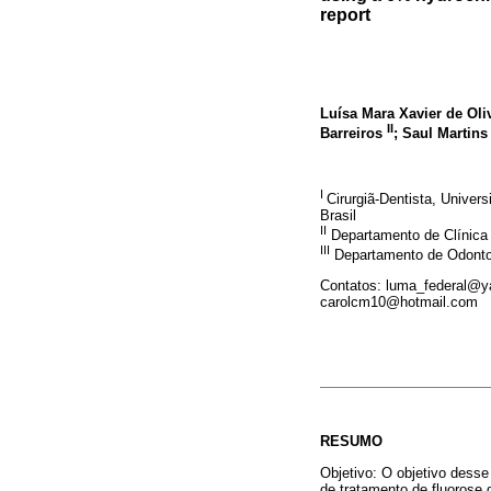
report
Luísa Mara Xavier de Oli
II
Barreiros
; Saul Martin
I
Cirurgiã-Dentista, Unive
Brasil
II
Departamento de Clínica
III
Departamento de Odontop
Contatos: luma_federal@y
carolcm10@hotmail.com
RESUMO
Objetivo: O objetivo desse
de tratamento de fluorose