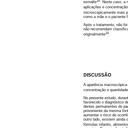
16
esmalte
. Neste caso, a
aplicações e concentração
microscopicamente mais p
como a mãe e o paciente f
Após o tratamento, não foi
não recomendam classifica
16
originalmente
.
DISCUSSÃO
A aparência macroscópica d
concentração e quantidade 
No presente estudo, durant
favorecido o diagnóstico d
dentes permanentes do pac
proveniente da mesma font
aumentar o risco de ocorrê
outro lado, existem ainda 
fórmulas infantis, alimento