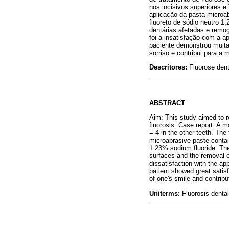
nos incisivos superiores 
aplicação da pasta microab
fluoreto de sódio neutro 1
dentárias afetadas e remoç
foi a insatisfação com a a
paciente demonstrou muita 
sorriso e contribui para a 
Descritores:
Fluorose dent
ABSTRACT
Aim: This study aimed to r
fluorosis. Case report: A m
= 4 in the other teeth. The
microabrasive paste contai
1.23% sodium fluoride. The 
surfaces and the removal of
dissatisfaction with the ap
patient showed great satis
of one's smile and contribu
Uniterms:
Fluorosis denta