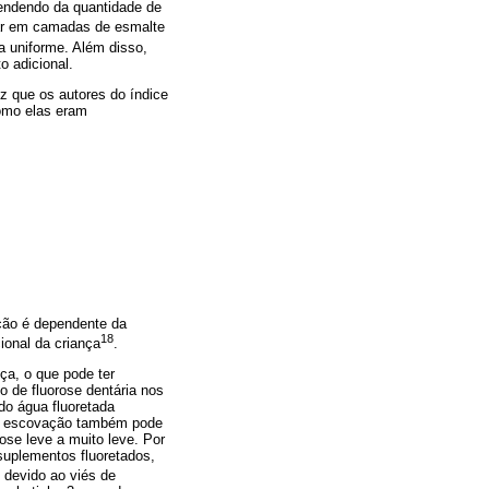
endendo da quantidade de
gar em camadas de esmalte
a uniforme. Além disso,
o adicional.
ez que os autores do índice
omo elas eram
ção é dependente da
18
ional da criança
.
ça, o que pode ter
o de fluorose dentária nos
do água fluoretada
 da escovação também pode
ose leve a muito leve. Por
 suplementos fluoretados,
 devido ao viés de