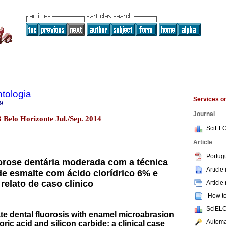
tologia
Services 
9
Journal
3 Belo Horizonte Jul./Sep. 2014
SciELO
Article
Portug
orose dentária moderada com a técnica
Article
e esmalte com ácido clorídrico 6% e
 relato de caso clínico
Article
How to 
SciELO
te dental fluorosis with enamel microabrasion
Automat
ric acid and silicon carbide: a clinical case