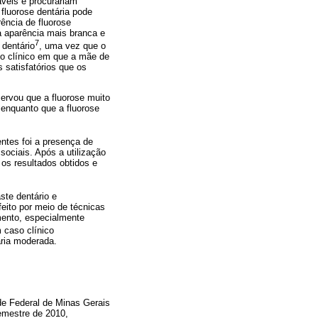
áveis e procurariam
fluorose dentária pode
ência de fluorose
 à aparência mais branca e
7
dentário
, uma vez que o
so clínico em que a mãe de
satisfatórios que os
servou que a fluorose muito
 enquanto que a fluorose
entes foi a presença de
ociais. Após a utilização
 os resultados obtidos e
ste dentário e
feito por meio de técnicas
mento, especialmente
m caso clínico
ária moderada.
de Federal de Minas Gerais
mestre de 2010,