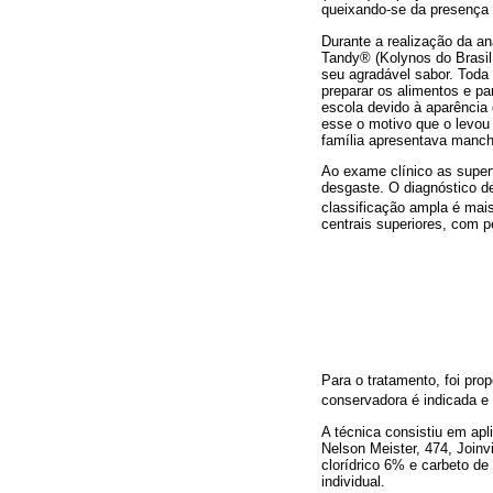
queixando-se da presença
Durante a realização da an
Tandy® (Kolynos do Brasil,
seu agradável sabor. Toda
preparar os alimentos e pa
escola devido à aparência
esse o motivo que o levou
família apresentava mancha
Ao exame clínico as super
desgaste. O diagnóstico de
classificação ampla é mai
centrais superiores, com p
Para o tratamento, foi pr
conservadora é indicada e 
A técnica consistiu em ap
Nelson Meister, 474, Join
clorídrico 6% e carbeto de
individual.