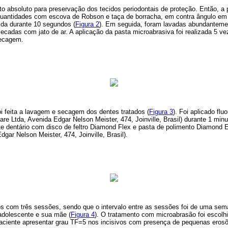
ento absoluto para preservação dos tecidos periodontais de proteção. Então, a 
uantidades com escova de Robson e taça de borracha, em contra ângulo em 
ida durante 10 segundos (
Figura 2
). Em seguida, foram lavadas abundanteme
ecadas com jato de ar. A aplicação da pasta microabrasiva foi realizada 5 v
secagem.
oi feita a lavagem e secagem dos dentes tratados (
Figura 3
). Foi aplicado fl
e Ltda, Avenida Edgar Nelson Meister, 474, Joinville, Brasil) durante 1 minu
lte dentário com disco de feltro Diamond Flex e pasta de polimento Diamon
gar Nelson Meister, 474, Joinville, Brasil).
os com três sessões, sendo que o intervalo entre as sessões foi de uma se
o adolescente e sua mãe (
Figura 4
). O tratamento com microabrasão foi escolh
paciente apresentar grau TF=5 nos incisivos com presença de pequenas eros