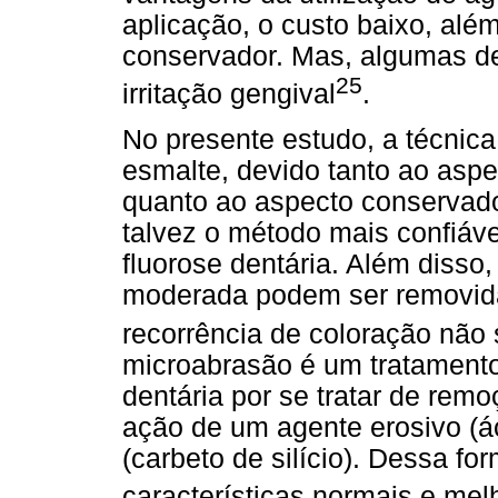
aplicação, o custo baixo, al
conservador. Mas, algumas de
25
irritação gengival
.
No presente estudo, a técnica
esmalte, devido tanto ao aspec
quanto ao aspecto conservado
talvez o método mais confiáv
fluorose dentária. Além disso
moderada podem ser removida
recorrência de coloração não
microabrasão é um tratamento
dentária por se tratar de remo
ação de um agente erosivo (áci
(carbeto de silício). Dessa f
características normais e mel