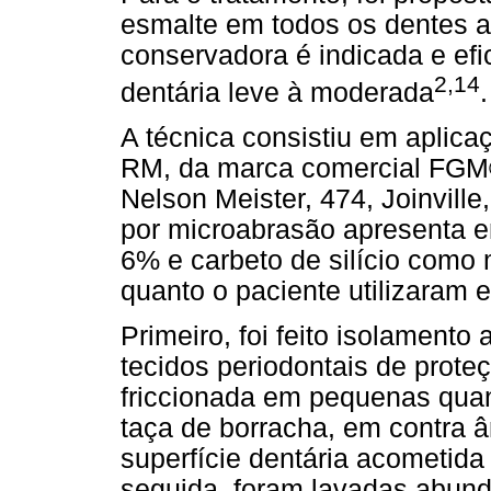
esmalte em todos os dentes a
conservadora é indicada e efi
2,14
dentária leve à moderada
.
A técnica consistiu em aplic
RM, da marca comercial FGM®
Nelson Meister, 474, Joinvill
por microabrasão apresenta e
6% e carbeto de silício como m
quanto o paciente utilizaram 
Primeiro, foi feito isolamento
tecidos periodontais de proteç
friccionada em pequenas qua
taça de borracha, em contra 
superfície dentária acometida
seguida, foram lavadas abun