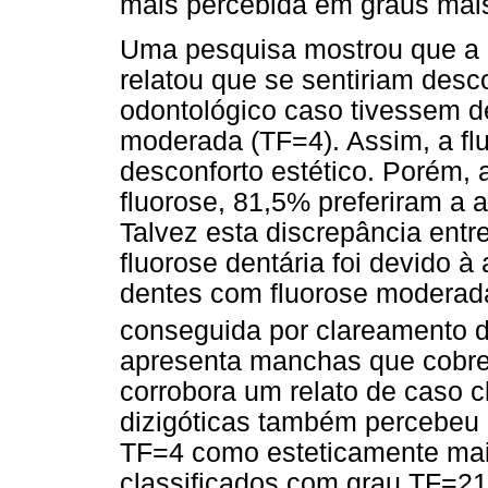
mais percebida em graus mai
Uma pesquisa mostrou que a m
relatou que se sentiriam desc
odontológico caso tivessem d
moderada (TF=4). Assim, a fl
desconforto estético. Porém,
fluorose, 81,5% preferiram a 
Talvez esta discrepância entr
fluorose dentária foi devido 
dentes com fluorose moderad
conseguida por clareamento d
apresenta manchas que cobrem
corrobora um relato de caso 
dizigóticas também percebeu 
TF=4 como esteticamente mais
classificados com grau TF=21