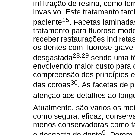
infiltração de resina, como 
invasivo. Este tratamento tam
15
paciente
. Facetas laminada
tratamento para fluorose mode
receber restaurações indiretas
os dentes com fluorose grave 
28,29
desgastada
sendo uma té
envolvendo maior custo para 
compreensão dos princípios e
30
das coroas
. As facetas de 
atenção aos detalhes ao longo
Atualmente, são vários os mot
como segura, eficaz, conserva
menos conservadoras como fa
9
e desgaste do dente
. Porém,