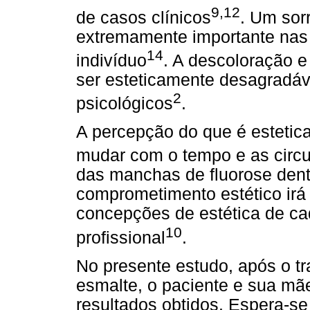
9,12
de casos clínicos
. Um sor
extremamente importante nas 
14
indivíduo
. A descoloração 
ser esteticamente desagradá
2
psicológicos
.
A percepção do que é estetica
mudar com o tempo e as circ
das manchas de fluorose den
comprometimento estético irá
concepções de estética de cad
10
profissional
.
No presente estudo, após o t
esmalte, o paciente e sua mã
resultados obtidos. Espera-se