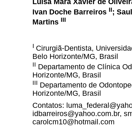
Luísa Mara Xavier de Olivei
II
Ivan Doche Barreiros
; Sau
III
Martins
I
Cirurgiã-Dentista, Universi
Belo Horizonte/MG, Brasil
II
Departamento de Clínica Od
Horizonte/MG, Brasil
III
Departamento de Odontopedi
Horizonte/MG, Brasil
Contatos: luma_federal@yaho
idbarreiros@yahoo.com.br, s
carolcm10@hotmail.com