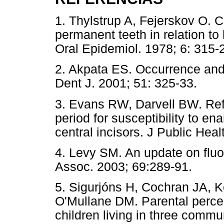
1. Thylstrup A, Fejerskov O. C
permanent teeth in relation t
Oral Epidemiol. 1978; 6: 3
2. Akpata ES. Occurrence and 
Dent J. 2001; 51: 325-33.
3. Evans RW, Darvell BW. Refin
period for susceptibility to e
central incisors. J Public Hea
4. Levy SM. An update on fluo
Assoc. 2003; 69:289-91.
5. Sigurjóns H, Cochran JA, 
O'Mullane DM. Parental percep
children living in three commu