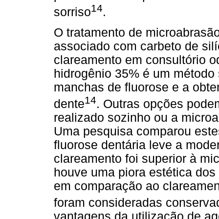
14
sorriso
.
O tratamento de microabrasão
associado com carbeto de silí
clareamento em consultório od
hidrogênio 35% é um método s
manchas de fluorose e a obte
14
dente
. Outras opções podem
realizado sozinho ou a microa
Uma pesquisa comparou estes
fluorose dentária leve a mode
clareamento foi superior à m
houve uma piora estética dos
em comparação ao clareamento
foram consideradas conserva
vantagens da utilização de ag