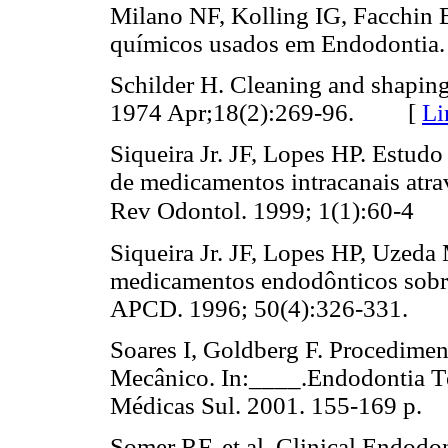
Milano NF, Kolling IG, Facchin E
químicos usados em Endodonti
Schilder H. Cleaning and shaping
1974 Apr;18(2):269-96. [
Li
Siqueira Jr. JF, Lopes HP. Estud
de medicamentos intracanais atra
Rev Odontol. 1999; 1(1):60-4
Siqueira Jr. JF, Lopes HP, Uzeda 
medicamentos endodônticos sobre 
APCD. 1996; 50(4):326-331
Soares I, Goldberg F. Procedime
Mecânico. In:____.Endodontia T
Médicas Sul. 2001. 155-169 
Somer RF. et al. Clinical Endodo