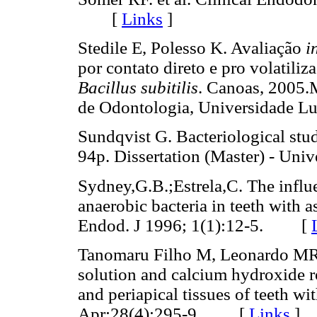
[
Links
]
Stedile E, Polesso K. Avaliação
i
por contato direto e pro volatiliz
Bacillus subitilis
. Canoas, 2005.
de Odontologia, Universidade 
Sundqvist G. Bacteriological stud
94p. Dissertation (Master) - U
Sydney,G.B.;Estrela,C. The influe
anaerobic bacteria in teeth with 
Endod. J 1996; 1(1):12-5. [
Tanomaru Filho M, Leonardo MR, d
solution and calcium hydroxide ro
and periapical tissues of teeth wi
Apr;28(4):295-9. [
Links
]