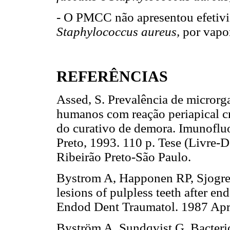
- O PMCC não apresentou efetivi
Staphylococcus aureus,
por vapor
REFERÊNCIAS
Assed, S. Prevalência de microrg
humanos com reação periapical cr
do curativo de demora. Imunofluor
Preto, 1993. 110 p. Tese (Livre-
Ribeirão Preto-São Paulo.
Bystrom A, Happonen RP, Sjogren
lesions of pulpless teeth after en
Endod Dent Traumatol. 1987 A
Byström A, Sundqvist G. Bacteriol