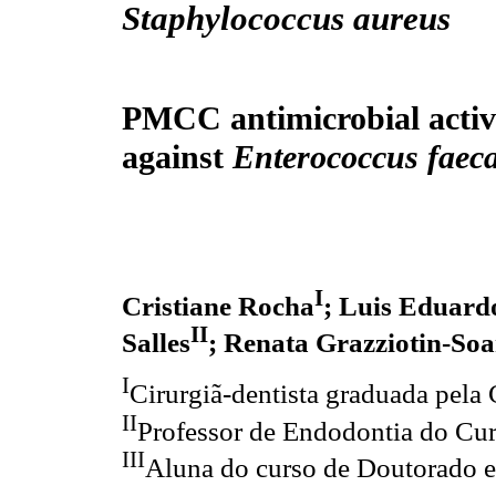
Staphylococcus aureus
PMCC antimicrobial activi
against
Enterococcus faec
I
Cristiane Rocha
; Luis Eduard
II
Salles
; Renata Grazziotin-Soa
I
Cirurgiã-dentista graduada pe
II
Professor de Endodontia do C
III
Aluna do curso de Doutorado