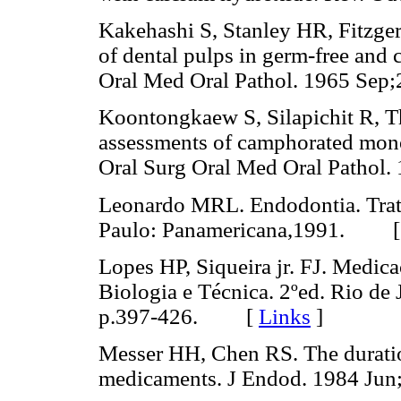
Kakehashi S, Stanley HR, Fitzgera
of dental pulps in germ-free and 
Oral Med Oral Pathol. 1965 S
Koontongkaew S, Silapichit R, T
assessments of camphorated mono
Oral Surg Oral Med Oral Patho
Leonardo MRL. Endodontia. Trata
Paulo: Panamericana,1991. 
Lopes HP, Siqueira jr. FJ. Medic
Biologia e Técnica. 2ºed. Rio d
p.397-426. [
Links
]
Messer HH, Chen RS. The duration
medicaments. J Endod. 1984 J