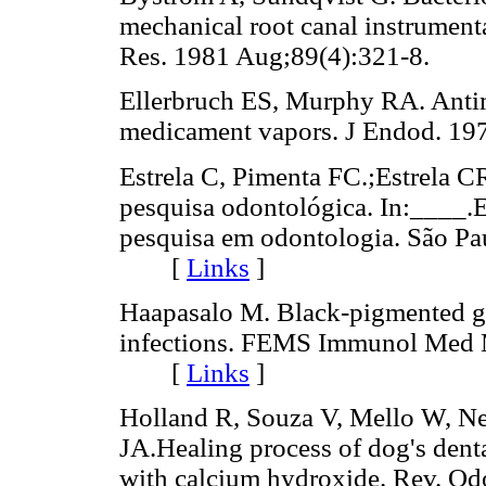
mechanical root canal instrument
Res. 1981 Aug;89(4):321-8.
Ellerbruch ES, Murphy RA. Antimi
medicament vapors. J Endod. 
Estrela C, Pimenta FC.;Estrela C
pesquisa odontológica. In:____.E
pesquisa em odontologia. São Pa
[
Links
]
Haapasalo M. Black-pigmented g
infections. FEMS Immunol Med M
[
Links
]
Holland R, Souza V, Mello W, N
JA.Healing process of dog's dent
with calcium hydroxide. Rev. 