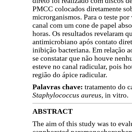
direto foi realizado com discos d
PMCC colocados diretamente sobr
microrganismos. Para o teste por
canal com um cone de papel abso
horas. Os resultados revelaram q
antimicrobiano após contato dire
inibição bacteriana. Em relação a
se constatar que não houve nenh
esteve no canal radicular, pois 
região do ápice radicular.
Palavras chave:
tratamento do ca
Staphylococcus aureus,
in vitro.
ABSTRACT
The aim of this study was to evalu
canphorated paramonochoropheno