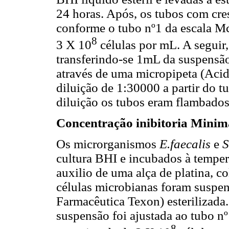
24 horas. Após, os tubos com cre
conforme o tubo nº1 da escala Mc
8
3 X 10
células por mL. A seguir,
transferindo-se 1mL da suspensão
através de uma micropipeta (Acid
diluição de 1:30000 a partir do t
diluição os tubos eram flambados
Concentração inibitoria Minim
Os microrganismos
E.faecalis
e
S
cultura BHI e incubados à temper
auxilio de uma alça de platina, co
células microbianas foram suspen
Farmacêutica Texon) esterilizada
suspensão foi ajustada ao tubo n
8