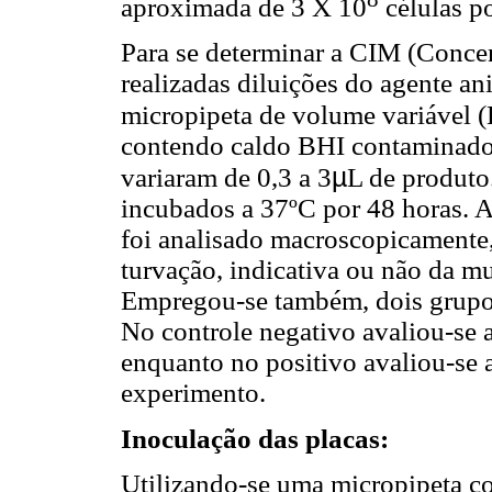
aproximada de 3 X 10
células p
Para se determinar a CIM (Conce
realizadas diluições do agente a
micropipeta de volume variável (
contendo caldo BHI contaminado
µ
variaram de 0,3 a 3
L de produto
incubados a 37ºC por 48 horas. A
foi analisado macroscopicamente,
turvação, indicativa ou não da m
Empregou-se também, dois grupos
No controle negativo avaliou-se a
enquanto no positivo avaliou-se a
experimento.
Inoculação das placas:
Utilizando-se uma micropipeta com