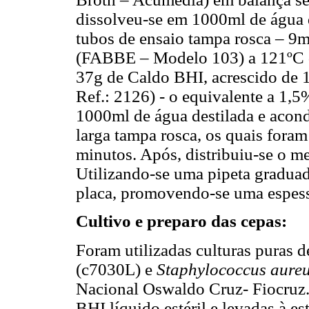
dissolveu-se em 1000ml de água d
tubos de ensaio tampa rosca – 9ml
(FABBE – Modelo 103) a 121ºC du
37g de Caldo BHI, acrescido de 
Ref.: 2126) - o equivalente a 1,5
1000ml de água destilada e acon
larga tampa rosca, os quais fora
minutos. Após, distribuiu-se o m
Utilizando-se uma pipeta gradua
placa, promovendo-se uma espess
Cultivo e preparo das cepas:
Foram utilizadas culturas puras 
(c7030L) e
Staphylococcus aure
Nacional Oswaldo Cruz- Fiocruz.
BHI líquido estéril e levadas à e