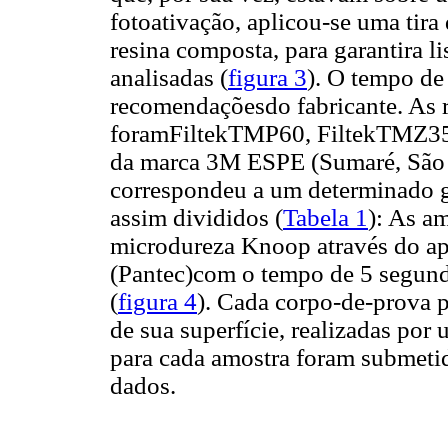
fotoativação, aplicou-se uma tira
resina composta, para garantira li
analisadas (
figura 3
). O tempo de 
recomendaçõesdo fabricante. As r
foramFiltekTMP60, FiltekTMZ35
da marca 3M ESPE (Sumaré, São P
correspondeu a um determinado g
assim divididos (
Tabela 1
): As a
microdureza Knoop através do 
(Pantec)com o tempo de 5 segund
(
figura 4
). Cada corpo-de-prova p
de sua superfície, realizadas po
para cada amostra foram submetid
dados.