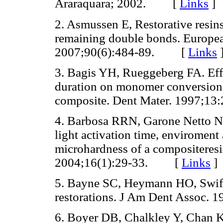
Araraquara; 2002. [
Links
]
2. Asmussen E, Restorative resins
remaining double bonds. Europea
2007;90(6):484-89. [
Links
3. Bagis YH, Rueggeberg FA. Effe
duration on monomer conversion 
composite. Dent Mater. 1997;
4. Barbosa RRN, Garone Netto N,
light activation time, enviroment
microhardness of a compositeres
2004;16(1):29-33. [
Links
]
5. Bayne SC, Heymann HO, Swift
restorations. J Am Dent Assoc
6. Boyer DB, Chalkley Y, Chan K