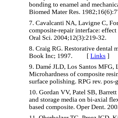
bonding to enamel and mechanical
Biomed Mater Res. 1982;16(6
7. Cavalcanti NA, Lavigne C, Fo
composite-repair interface: effect
Oral Sci. 2004;12(3):219-32.
8. Craig RG. Restorative dental 
Book Inc; 1997. [
Links
]
9. Damé JLD, Los Santos MFG, 
Microhardness of composite resin
surface polishing. RPG rev. p
10. Gordan VV, Patel SB, Barrett 
and storage media on bi-axial fle
based composite. Oper Dent. 
11. Oberholzer TG, Preez ICD, K