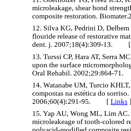
microleakage, shear bond strength
composite restoration. Biomat
12. Silva KG, Pedrini D, Delbe
flouride release of restorative mat
dent. j. 2007;18(4):309-13. 
13. Turssi CP, Hara AT, Serra MC
upon the surface micromorphology 
Oral Rehabil. 2002;29:864-7
14. Watanabe UM, Turcio KHLT, 
compostas na estética do sorriso.
2006;60(4):291-95. [
Links
15. Yap AU, Wong ML, Lim AC. T
microleakeage of tooth-colored r
polyacid-modified composite r