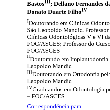
III
Bastos
; Dellano Fernandes d
IV
Donato Duarte Filho
I
Doutorando em Clínicas Odontol
São Leopoldo Mandic. Professor T
Clínicas Odontológicas V e VI d
FOC/ASCES; Professor do Curso 
FOC/ASCES
II
Doutorando em Implantodontia 
Leopoldo Mandic
III
Doutorando em Ortodontia pel
Leopoldo Mandic
IV
Graduandos em Odontologia pe
– FOC/ASCES
Correspondência para