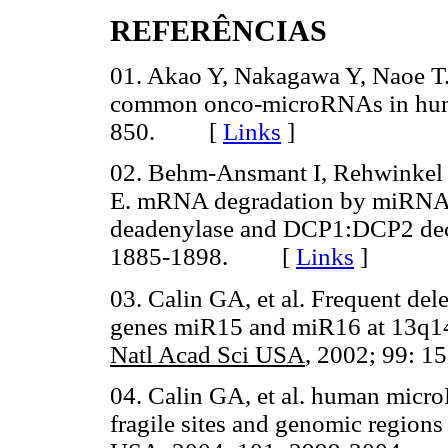
REFERÊNCIAS
01. Akao Y, Nakagawa Y, Naoe T
common onco-microRNAs in hum
850. [
Links
]
02. Behm-Ansmant I, Rehwinkel J,
E. mRNA degradation by miRNA
deadenylase and DCP1:DCP2 de
1885-1898. [
Links
]
03. Calin GA, et al. Frequent de
genes miR15 and miR16 at 13q14
Natl Acad Sci USA
, 2002; 99:
04. Calin GA, et al. human micro
fragile sites and genomic regions