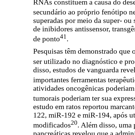
RNAs constituem a causa do des
secundário ao próprio fenótipo n
superadas por meio da super- ou
de inibidores antissensor, transg
41
de ponto
.
Pesquisas têm demonstrado que o
ser utilizado no diagnóstico e p
disso, estudos de vanguarda rev
importantes ferramentas terapêuti
atividades oncogênicas poderiam
tumorais poderiam ter sua expres
estudo em ratos reportou marcant
122, miR-192 e miR-194, após ut
20
modificados
. Além disso, uma 
pancreáticas revelou que a admin