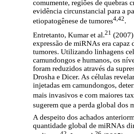
comumente, regiões de quebras 
evidência circunstancial para a 
4,42
etiopatogênese de tumores
.
21
Entretanto, Kumar et al.
(2007)
expressão de miRNAs era capaz 
tumores. Utilizando linhagens ce
camundongos e humanos, os níve
foram reduzidos através da supr
Drosha e Dicer. As células revel
injetadas em camundongos, dete
mais invasivos e com maiores tax
sugerem que a perda global dos 
A despeito dos achados anteriorme
quantidade global de miRNAs di
42
26