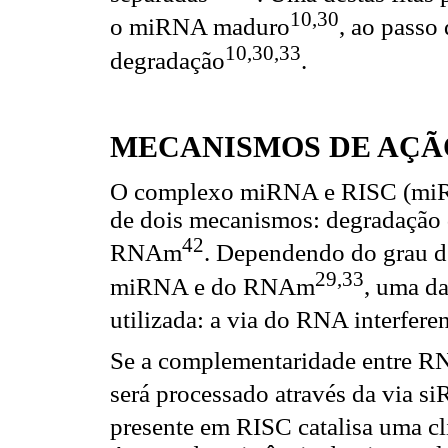
10,30
o miRNA maduro
, ao passo
10,30,33
degradação
.
MECANISMOS DE AÇÃ
O complexo miRNA e RISC (miRIS
de dois mecanismos: degradação
42
RNAm
. Dependendo do grau d
29,33
miRNA e do RNAm
, uma da
utilizada: a via do RNA interfe
Se a complementaridade entre 
será processado através da via s
presente em RISC catalisa uma 