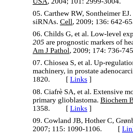
USA
, 2004; 101: 2999-3004
05. Carthew RW, Sontheimer EJ.
siRNAs.
Cell
, 2009; 136: 642
06. Childs G, et al. Low-level 
205
are prognostic markers of he
Am J Pathol
, 2009; 174: 736-
07. Chiosea S, et al. Up-regulat
machinery, in prostate adenocar
1820. [
Links
]
08. Ciafrè SA, et al. Extensive m
primary glioblastoma.
Biochem 
1358. [
Links
]
09. Cowland JB, Hother C, Grø
2007; 115: 1090-1106. [
Lin