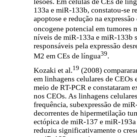
lesões. Em células de CEs de lín
133a e miR-133b, constatou-se re
apoptose e redução na expressão 
oncogene potencial em tumores 
níveis de miR-133a e miR-133b 
responsáveis pela expressão desr
39
M2 em CEs de língua
.
19
Kozaki et al.
(2008) compararam
em linhagens celulares de CEOs e 
meio de RT-PCR e constataram e
nos CEOs. As linhagens celulare
frequência, subexpressão de miR-
decorrentes de hipermetilação tum
ectópica de miR-137 e miR-193a 
reduziu significativamente o cres