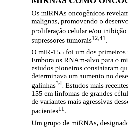
MIRNAS COMO ONCO
Os miRNAs oncogênicos revelam
malignas, promovendo o desenvol
proliferação celular e/ou inibiçã
12,41
supressores tumorais
.
O miR-155 foi um dos primeiros 
Embora os RNAm-alvo para o mi
estudos pioneiros constataram q
determinava um aumento no dese
34
galinhas
. Estudos mais recente
155 em linfomas de grandes célul
de variantes mais agressivas des
11
pacientes
.
Um grupo de miRNAs, designado 