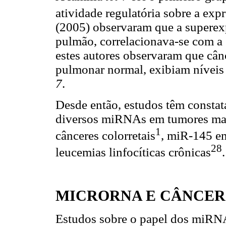
atividade regulatória sobre a ex
(2005) observaram que a superexp
pulmão, correlacionava-se com a
estes autores observaram que câ
pulmonar normal, exibiam níveis 
7
.
Desde então, estudos têm constat
diversos miRNAs em tumores ma
1
cânceres colorretais
, miR-145 e
28
leucemias linfocíticas crônicas
.
MICRORNA E CÂNCER
Estudos sobre o papel dos miRNAs