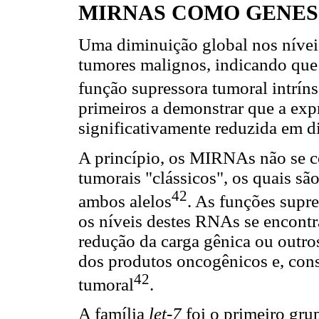
MIRNAS COMO GENES
Uma diminuição global nos níve
tumores malignos, indicando qu
função supressora tumoral intrín
primeiros a demonstrar que a ex
significativamente reduzida em d
A princípio, os MIRNAs não se 
tumorais "clássicos", os quais s
42
ambos alelos
. As funções sup
os níveis destes RNAs se encontra
redução da carga gênica ou outr
dos produtos oncogênicos e, con
42
tumoral
.
A família
let-7
foi o primeiro gru