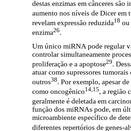
destas enzimas em cânceres são i
aumento nos níveis de Dicer em 
18
revelam expressão reduzida
ou 
26
enzima
.
Um único miRNA pode regular vár
controlar simultaneamente process
29
proliferação e a apoptose
. Des
atuar como supressores tumorais
38
outros
. Por exemplo, apesar de
14,15
como oncogênico
, a região
geralmente é deletada em carcino
função dos miRNAs pode, em últi
microambiente específico de dete
diferentes repertórios de genes-a