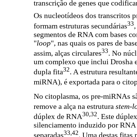
transcrição de genes que codific
Os nucleotídeos dos transcritos
33
formam estruturas secundárias
,
segmentos de RNA com bases comp
"
loop
", nas quais os pares de ba
33
assim, alças circulares
. No núc
um complexo que inclui Drosha e
32
dupla fita
. A estrutura resulta
miRNA), é exportada para o cito
No citoplasma, os pre-miRNAs sã
remove a alça na estrutura
stem-l
30,32
dúplex de RNA
. Este dúpl
silenciamento induzido por RNA 
33,42
separadas
. Uma destas fitas