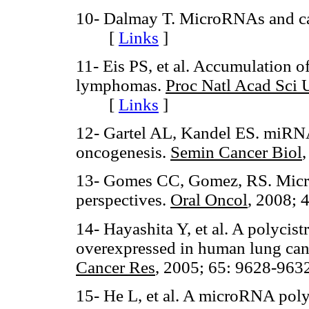
10- Dalmay T. MicroRNAs and c
[
Links
]
11- Eis PS, et al. Accumulation
lymphomas.
Proc Natl Acad Sci
[
Links
]
12- Gartel AL, Kandel ES. miRNA
oncogenesis.
Semin Cancer Biol
13- Gomes CC, Gomez, RS. Micro
perspectives.
Oral Oncol
, 2008;
14- Hayashita Y, et al. A polycis
overexpressed in human lung canc
Cancer Res
, 2005; 65: 9628-
15- He L, et al. A microRNA poly