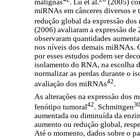
malignas
. Lu et al.
(2005) com
miRNAs em cânceres diversos e t
redução global da expressão dos 
(2006) avaliaram a expressão d
observaram quantidades aumenta
nos níveis dos demais miRNAs. O
por esses estudos podem ser deco
isolamento do RNA, na escolha do
normalizar as perdas durante o i
42
avaliação dos miRNAs
.
As alterações na expressão dos 
42
3
fenótipo tumoral
. Schmittgen
aumentada ou diminuída da enzim
aumento ou redução global, resp
Até o momento, dados sobre o pap