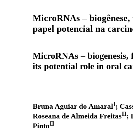
MicroRNAs – biogênese, 
papel potencial na carci
MicroRNAs – biogenesis, 
its potential role in oral c
I
Bruna Aguiar do Amaral
; Ca
II
Roseana de Almeida Freitas
; 
II
Pinto