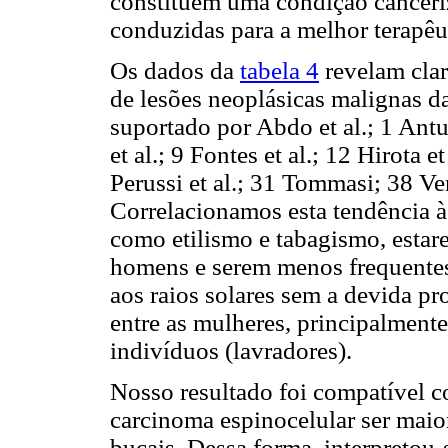
constituem uma condição canceri
conduzidas para a melhor terapêu
Os dados da
tabela 4
revelam clar
de lesões neoplásicas malignas 
suportado por Abdo et al.; 1 Antun
et al.; 9 Fontes et al.; 12 Hirota e
Perussi et al.; 31 Tommasi; 38 Ven
Correlacionamos esta tendência à
como etilismo e tabagismo, esta
homens e serem menos frequentes
aos raios solares sem a devida p
entre as mulheres, principalmente
indivíduos (lavradores).
Nosso resultado foi compatível co
carcinoma espinocelular ser maio
bucais. Dessa forma, interpretou-