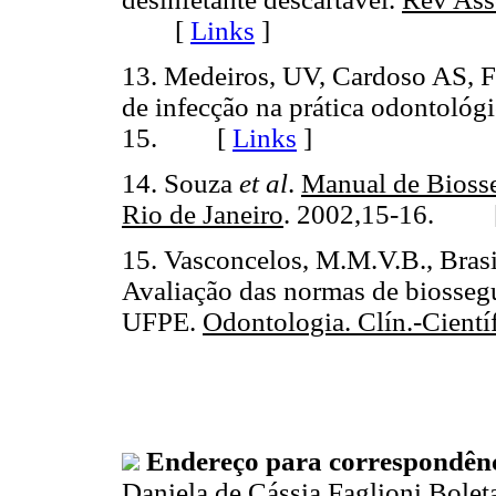
[
Links
]
13. Medeiros, UV, Cardoso AS, F
de infecção na prática odontológ
15. [
Links
]
14. Souza
et al
.
Manual de Bioss
Rio de Janeiro
. 2002,15-16. 
15. Vasconcelos, M.M.V.B., Brasi
Avaliação das normas de biossegu
UFPE.
Odontologia. Clín.-Cientí
Endereço para correspondênc
Daniela de Cássia Faglioni Bolet