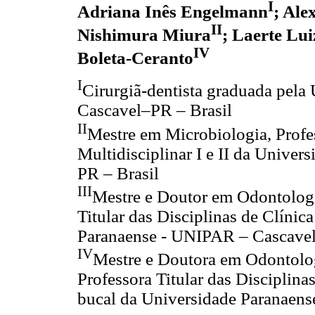
I
Adriana Inês Engelmann
; Ale
II
Nishimura Miura
; Laerte Lu
IV
Boleta-Ceranto
I
Cirurgiã-dentista graduada pel
Cascavel–PR – Brasil
II
Mestre em Microbiologia, Profes
Multidisciplinar I e II da Univ
PR – Brasil
III
Mestre e Doutor em Odontologi
Titular das Disciplinas de Clínic
Paranaense - UNIPAR – Cascavel
IV
Mestre e Doutora em Odontolog
Professora Titular das Disciplin
bucal da Universidade Paranaen