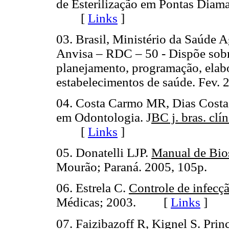
de Esterilização em Pontas Diam
[
Links
]
03. Brasil, Ministério da Saúde A
Anvisa – RDC – 50 - Dispõe sob
planejamento, programação, elabo
estabelecimentos de saúde. Fe
04. Costa Carmo MR, Dias Cost
em Odontologia. J
BC j. bras. clí
[
Links
]
05. Donatelli LJP.
Manual de Bio
Mourão; Paraná. 2005, 105p.
06. Estrela C.
Controle de infecç
Médicas; 2003. [
Links
]
07. Faizibazoff R, Kignel S. Pri