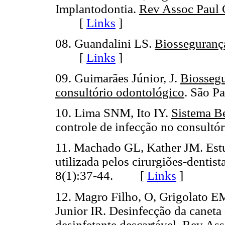
Implantodontia.
Rev Assoc Paul 
[
Links
]
08. Guandalini LS.
Biosseguranç
[
Links
]
09. Guimarães Júnior, J.
Biossegu
consultório odontológico
. São 
10. Lima SNM, Ito IY.
Sistema Be
controle de infecção no consul
11. Machado GL, Kather JM. Estu
utilizada pelos cirurgiões-dentis
8(1):37-44. [
Links
]
12. Magro Filho, O, Grigolato E
Junior IR. Desinfecção da caneta 
desinfetante descartável.
Rev Ass