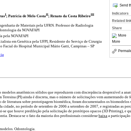
Send th
Indicators
I
II
III
tas
; Patrícia de Melo Costa
; Renato da Costa Ribeiro
Related lin
genharia de Materiais pela UFRN. Professor de Radiologia
Share
Odontologia da NOVAFAPI
More
ada pela NOVAFAPI
cialista em Genética pela UFPI, Residente do Serviço de Cirurgia
More
 Facial do Hospital Municipal Mário Gatti, Campinas – SP
Permali
cia
o modelos anatômicos sólidos que reproduzem com discrepância desprezível a ana
 em Teresina (PI) ainda é discreta, mas o número de solicitações vem aumentando de 
ão de literatura sobre prototipagem biomédica, foram documentados os biomodelos 
 cidade, no período de setembro de 2006 a setembro de 2007, e registradas as perc
ui-se que houve predileção pela solicitação de protótipos opacos (3D Printing), e qu
ia. Destaca-se o fato da maioria dos profissionais considerar
baixa
a participação
omodelos. Odontologia.