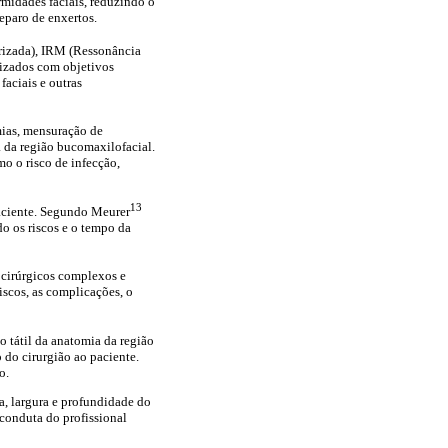
midades faciais, reduzindo o
eparo de enxertos.
rizada), IRM (Ressonância
lizados com objetivos
faciais e outras
ias, mensuração de
a da região bucomaxilofacial.
o o risco de infecção,
13
paciente. Segundo Meurer
o os riscos e o tempo da
 cirúrgicos complexos e
iscos, as complicações, o
 tátil da anatomia da região
do cirurgião ao paciente.
o.
, largura e profundidade do
 conduta do profissional