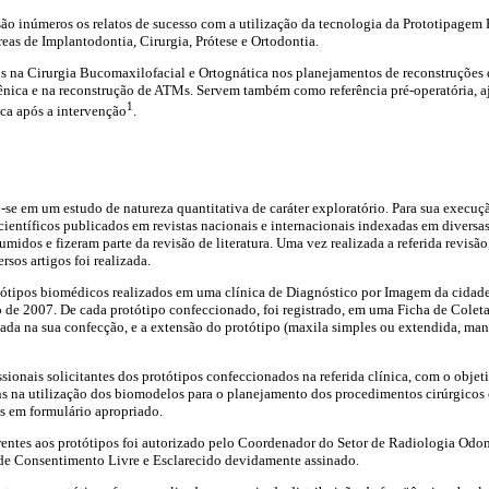
ão inúmeros os relatos de sucesso com a utilização da tecnologia da Prototipagem
áreas de Implantodontia, Cirurgia, Prótese e Ortodontia.
 na Cirurgia Bucomaxilofacial e Ortognática nos planejamentos de reconstruções d
ênica e na reconstrução de ATMs. Servem também como referência pré-operatória, a
1
ca após a intervenção
.
u-se em um estudo de natureza quantitativa de caráter exploratório. Para sua execuç
 científicos publicados em revistas nacionais e internacionais indexadas em diversa
sumidos e fizeram parte da revisão de literatura. Uma vez realizada a referida revis
rsos artigos foi realizada.
tipos biomédicos realizados em uma clínica de Diagnóstico por Imagem da cidade 
 de 2007. De cada protótipo confeccionado, foi registrado, em uma Ficha de Colet
gada na sua confecção, e a extensão do protótipo (maxila simples ou extendida, ma
sionais solicitantes dos protótipos confeccionados na referida clínica, com o objet
s na utilização dos biomodelos para o planejamento dos procedimentos cirúrgicos e
s em formulário apropriado.
rentes aos protótipos foi autorizado pelo Coordenador do Setor de Radiologia Odont
 de Consentimento Livre e Esclarecido devidamente assinado.