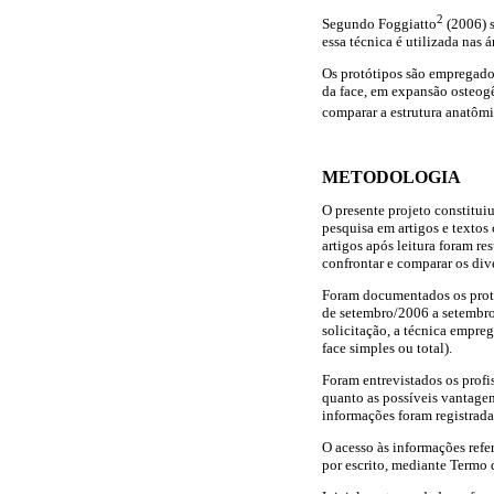
2
Segundo Foggiatto
(2006) s
essa técnica é utilizada nas 
Os protótipos são empregados
da face, em expansão osteog
comparar a estrutura anatômi
METODOLOGIA
O presente projeto constitui
pesquisa em artigos e textos
artigos após leitura foram re
confrontar e comparar os dive
Foram documentados os protó
de setembro/2006 a setembro
solicitação, a técnica empre
face simples ou total).
Foram entrevistados os profis
quanto as possíveis vantagen
informações foram registrada
O acesso às informações refe
por escrito, mediante Termo