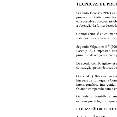
TÉCNICAS DE PRO
3
Segundo Jacobs
(1992), exi
processo subtrativo, um bloc
em sucessivas porções até ob
a obtenção da forma desejad
4
Gomide (2000)
e Grellmann
sistemas baseados em sólidos
6
Segundo Volpato et al.
(2007
Laser (SLS), a Impressão Tr
principio da adição camada p
De acordo com Kragskov et a
construção, pelas técnicas d
8
Ono et al.
(1999) realizaram 
imagens de Tomografia Compu
interzigomática, intergonia
Quando comparado com o crâ
Os modelos biomédicos permi
extrema precisão, visto que,
UTILIZAÇÃO DE PROTÓT
9