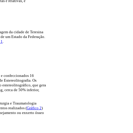
as e relativas, e
magem da cidade de Teresina
de de um Estado da Federação.
 1
.
s e confeccionados 16
e Estereolitografia. Os
estereolitográfico, que gera
, cerca de 50% inferior,
irurgia e Traumatologia
ntos realizados (
Gráfico 2
)
anejamento ou enxerto ósseo