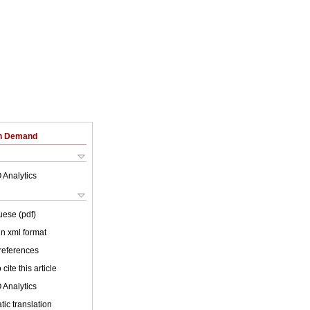
on Demand
 Analytics
uese (pdf)
 in xml format
 references
cite this article
 Analytics
ic translation