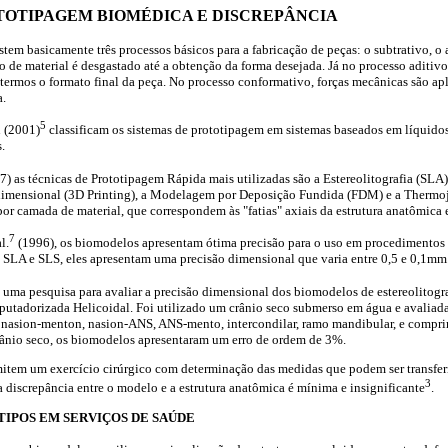
TOTIPAGEM BIOMÉDICA E DISCREPÂNCIA
stem basicamente três processos básicos para a fabricação de peças: o subtrativo, o
o de material é desgastado até a obtenção da forma desejada. Já no processo aditiv
termos o formato final da peça. No processo conformativo, forças mecânicas são apl
a.
5
 (2001)
classificam os sistemas de prototipagem em sistemas baseados em líquidos
.
) as técnicas de Prototipagem Rápida mais utilizadas são a Estereolitografia (SLA),
idimensional (3D Printing), a Modelagem por Deposição Fundida (FDM) e a Thermoje
or camada de material, que correspondem às "fatias" axiais da estrutura anatômica
7
l.
(1996), os biomodelos apresentam ótima precisão para o uso em procedimentos 
e SLA e SLS, eles apresentam uma precisão dimensional que varia entre 0,5 e 0,1mm
uma pesquisa para avaliar a precisão dimensional dos biomodelos de estereolitograf
tadorizada Helicoidal. Foi utilizado um crânio seco submerso em água e avaliadas
l, nasion-menton, nasion-ANS, ANS-mento, intercondilar, ramo mandibular, e compr
nio seco, os biomodelos apresentaram um erro de ordem de 3%.
tem um exercício cirúrgico com determinação das medidas que podem ser transfer
3
 a discrepância entre o modelo e a estrutura anatômica é mínima e insignificante
.
IPOS EM SERVIÇOS DE SAÚDE