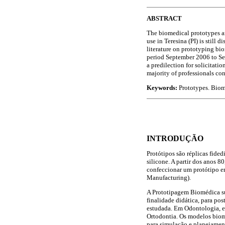
ABSTRACT
The biomedical prototypes ar
use in Teresina (PI) is still 
literature on prototyping bi
period September 2006 to Sep
a predilection for solicitati
majority of professionals con
Keywords:
Prototypes. Biom
INTRODUÇÃO
Protótipos são réplicas fide
silicone. A partir dos anos 
confeccionar um protótipo 
Manufacturing).
A Prototipagem Biomédica su
finalidade didática, para pos
estudada. Em Odontologia, el
Ortodontia. Os modelos biomé
para simulação e planejament