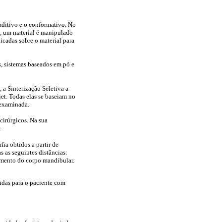
 aditivo e o conformativo. No
o, um material é manipulado
icadas sobre o material para
, sistemas baseados em pó e
 a Sinterização Seletiva a
t. Todas elas se baseiam no
 examinada.
cirúrgicos. Na sua
.
ia obtidos a partir de
 as seguintes distâncias:
imento do corpo mandibular.
idas para o paciente com