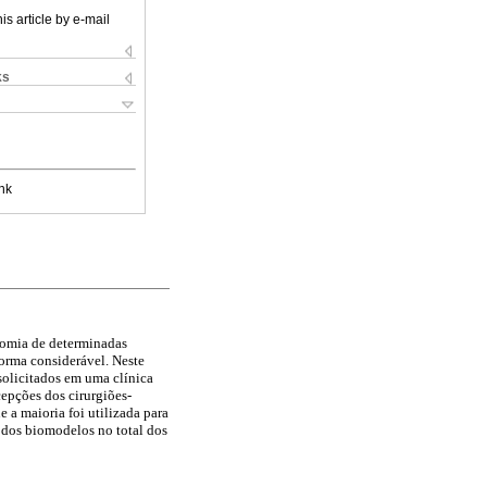
is article by e-mail
ks
nk
tomia de determinadas
forma considerável. Neste
solicitados em uma clínica
epções dos cirurgiões-
e a maioria foi utilizada para
 dos biomodelos no total dos