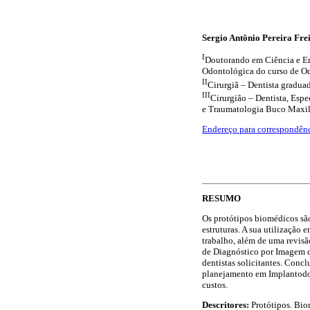
Sergio Antônio Pereira Frei
I
Doutorando em Ciência e En
Odontológica do curso de 
II
Cirurgiã – Dentista gradu
III
Cirurgião – Dentista, Espe
e Traumatologia Buco Maxilo
Endereço para correspondên
RESUMO
Os protótipos biomédicos sã
estruturas. A sua utilização
trabalho, além de uma revis
de Diagnóstico por Imagem da
dentistas solicitantes. Concl
planejamento em Implantodont
custos.
Descritores:
Protótipos. Bi