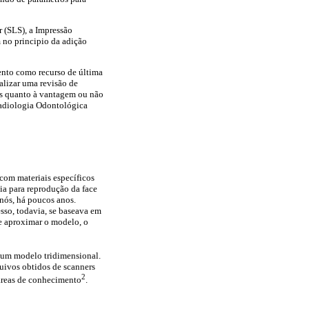
r (SLS), a Impressão
 no principio da adição
ento como recurso de última
ealizar uma revisão de
tes quanto à vantagem ou não
Radiologia Odontológica
com materiais específicos
cia para reprodução da face
nós, há poucos anos.
esso, todavia, se baseava em
se aproximar o modelo, o
e um modelo tridimensional.
uivos obtidos de scanners
2
 áreas de conhecimento
.