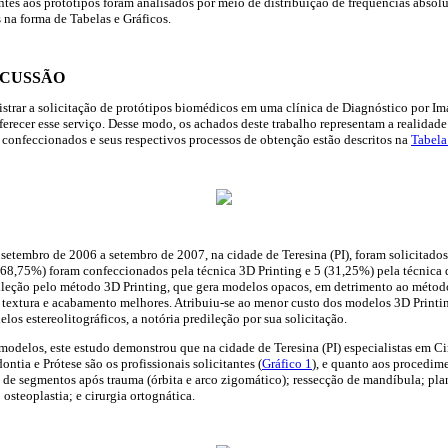
ntes aos protótipos foram analisados por meio de distribuição de freqüências absolut
 na forma de Tabelas e Gráficos.
SCUSSÃO
gistrar a solicitação de protótipos biomédicos em uma clínica de Diagnóstico por I
 oferecer esse serviço. Desse modo, os achados deste trabalho representam a realida
confeccionados e seus respectivos processos de obtenção estão descritos na
Tabela
setembro de 2006 a setembro de 2007, na cidade de Teresina (PI), foram solicitado
(68,75%) foram confeccionados pela técnica 3D Printing e 5 (31,25%) pela técnica d
leção pelo método 3D Printing, que gera modelos opacos, em detrimento ao método 
textura e acabamento melhores. Atribuiu-se ao menor custo dos modelos 3D Printing
s estereolitográficos, a notória predileção por sua solicitação.
modelos, este estudo demonstrou que na cidade de Teresina (PI) especialistas em C
tia e Prótese são os profissionais solicitantes (
Gráfico 1
), e quanto aos procedime
 de segmentos após trauma (órbita e arco zigomático); ressecção de mandíbula; pl
 osteoplastia; e cirurgia ortognática.