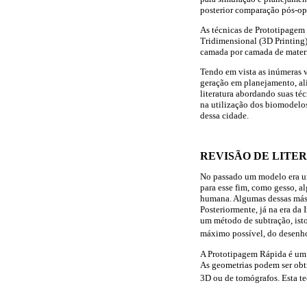
posterior comparação pós-ope
As técnicas de Prototipagem R
Tridimensional (3D Printing
camada por camada de materia
Tendo em vista as inúmeras 
geração em planejamento, alia
literatura abordando suas té
na utilização dos biomodelo
dessa cidade.
REVISÃO DE LITE
No passado um modelo era um
para esse fim, como gesso, al
humana. Algumas dessas másc
Posteriormente, já na era da
um método de subtração, isto
máximo possível, do desenh
A Prototipagem Rápida é um 
As geometrias podem ser obt
3D ou de tomógrafos. Esta te