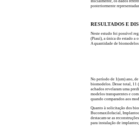
Inicialmente, os dados refere
posteriormente representadas
RESULTADOS E DI
Neste estudo foi possível re
(Piauí), a única do estado a
A quantidade de biomodelos 
No período de 1(um) ano, de 
biomodelos. Desse total, 11 
achados revelaram uma predi
modelos transparentes e com 
quando comparados aos modelo
Quanto à solicitação dos bio
Bucomaxilofacial, Implantodon
destacam-se as reconstruções
para instalação de implantes;