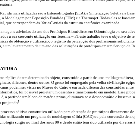
ratória.
ápida mais utilizadas são a Estereolitografia (SLA), a Sinterização Seletiva a Lase
), a Modelagem por Deposição Fundida (FDM) e a Thermojet. Todas elas se baseiam
l, que correspondem às "fatias" axiais da estrutura anatômica examinada.
vantagens advindas do uso dos Protótipos Biomédicos em Odontologia e o seu adv
dos à sua crescente utilização em Teresina – PI, este trabalho teve o objetivo de r
cnicas de obtenção e utilização, o registro da percepção dos profissionais solicitan
s, e um levantamento de um ano das solicitações de protótipos em um Serviço de 
RATURA
a réplica de um determinado objeto, construído a partir de uma moldagem direta, 
ginato, silicones, dentre outros. O gesso foi empregado pela velha civilização egíp
aras podem ser vistas no Museu do Cairo e em nada diferem das construídas entre 
 Informática, foi possível projetar um desenho e transformá-lo em modelo. Esse proc
 é, a partir de um bloco de matéria prima, eliminava-se o desnecessário e buscava-
1
o projetado
.
processo aditivo construtivo utilizado para obtenção de protótipos diretamente d
idas utilizando um programa de modelagem sólida (CAD) ou pela conversão de arq
cnologia surgiu no final dos anos 80 e desde então tem sido utilizada por diversas