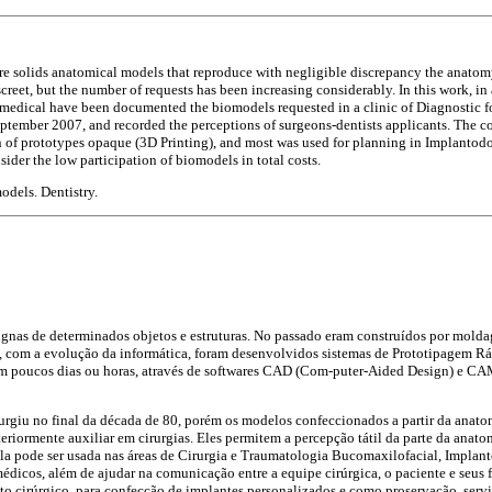
e solids anatomical models that reproduce with negligible discrepancy the anatomy 
discreet, but the number of requests has been increasing considerably. In this work, in
omedical have been documented the biomodels requested in a clinic of Diagnostic for
tember 2007, and recorded the perceptions of surgeons-dentists applicants. The co
on of prototypes opaque (3D Printing), and most was used for planning in Implantodon
sider the low participation of biomodels in total costs.
odels. Dentistry.
dignas de determinados objetos e estruturas. No passado eram construídos por molda
80, com a evolução da informática, foram desenvolvidos sistemas de Prototipagem Rá
em poucos dias ou horas, através de softwares CAD (Com-puter-Aided Design) e 
rgiu no final da década de 80, porém os modelos confeccionados a partir da ana
teriormente auxiliar em cirurgias. Eles permitem a percepção tátil da parte da anat
a pode ser usada nas áreas de Cirurgia e Traumatologia Bucomaxilofacial, Implant
dicos, além de ajudar na comunicação entre a equipe cirúrgica, o paciente e seus
o cirúrgico, para confecção de implantes personalizados e como proservação, serv