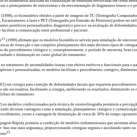
e os biomodelos auxiliam na visualização de estruturas envolvidas em certas defor
mizar o planejamento de osteotomias e da movimentação de fragmentos ósseos e o pr
0
(1998), os biomodelos obtidos a partir de imagens de TC (Tomografia Computado
, Escaneamento a laser e PET (Tomografia por Emissão de Pósitrons) podem ser uti
lantes protéticos personalizados, diagnóstico precoce na avaliação de deformidades 
 facilitar a comunicação entre profissional e paciente.
12
t
(1999) afirmam que os modelos biomédicos servem para simulação de osteotom
écnicas de ressecção e um completo planejamento dos mais diversos tipos de cirurgi
po do procedimento cirúrgico e, conseqüentemente, o período de anestesia, bem com
sultado e diminuição no custo global do tratamento.
 no tratamento de anormalidades ósseas com efeitos estéticos e funcionais para o 
plexas e personalizadas, os modelos facilitam o procedimento cirúrgico, diminuind
02) em cirurgia para correção de deformidades faciais que requerem procedimentos
 são necessários, facilitando a cirurgia, melhorando os resultados, diminuindo os r
globais do tratamento.
) os modelos confeccionados pela técnica de estereolitografia permitem a percepção
ecendo diversas vantagens como a simulação, planejamento cirúrgico e comunicação 
rocedimento, existe a vantagem de diminuição de cerca de 30% do tempo operatóri
ipagem Rápida permitiu a confecção de modelos tridimensionais que mostram altura
e. Isso traz mais segurança, proporcionando cirurgias seguras e auxiliando tanto na
15
ente