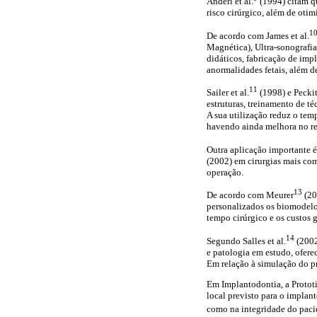
Anderl et al.
(1994) citam qu
risco cirúrgico, além de oti
1
De acordo com James et al.
Magnética), Ultra-sonografia
didáticos, fabricação de imp
anormalidades fetais, além de
11
Sailer et al.
(1998) e Peckit
estruturas, treinamento de t
A sua utilização reduz o tem
havendo ainda melhora no re
Outra aplicação importante é
(2002) em cirurgias mais com
operação.
13
De acordo com Meurer
(20
personalizados os biomodelos
tempo cirúrgico e os custos 
14
Segundo Salles et al.
(2002
e patologia em estudo, ofer
Em relação à simulação do p
Em Implantodontia, a Protot
local previsto para o implant
como na integridade do paci