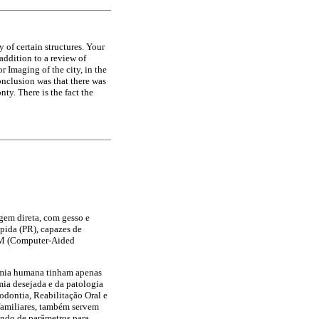
of certain structures. Your
 addition to a review of
 Imaging of the city, in the
nclusion was that there was
ty. There is the fact the
gem direta, com gesso e
pida (PR), capazes de
CAM (Computer-Aided
tomia humana tinham apenas
omia desejada e da patologia
odontia, Reabilitação Oral e
 familiares, também servem
indo de parâmetros para