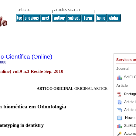
o-Científica (Online)
Services 
3888
Journal
nline) vol.9 n.3 Recife Sep. 2010
SciELO
Article
ARTIGO ORIGINAL
ORIGINAL ARTICE
Portug
Article
m biomédica em Odontologia
Article
How to 
ototyping in dentistry
SciELO
Automat