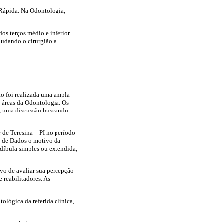
 Rápida. Na Odontologia,
os terços médio e inferior
judando o cirurgião a
ão foi realizada uma ampla
s áreas da Odontologia. Os
ão, uma discussão buscando
de Teresina – PI no período
a de Dados o motivo da
ndíbula simples ou extendida,
ivo de avaliar sua percepção
 reabilitadores. As
ológica da referida clínica,