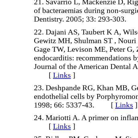
21. Savarrio L, Mackenzie D, Ri
of bacteraemias during non-surgic
Dentistry. 2005; 33: 293-303
22. Dajani AS, Taubert K A, Wils
Gewitz MH, Shulman ST , Nouri S
Gage TW, Levison ME, Peter G, Zu
endocarditis: recommendations b
Journal of the American Dental A
[
Links
]
23. Deshpande RG, Khan MB, Gen
endothelial cells by Porphyromon
1998; 66: 5337-43. [
Links
]
24. Mariotti A. A primer on inf
[
Links
]