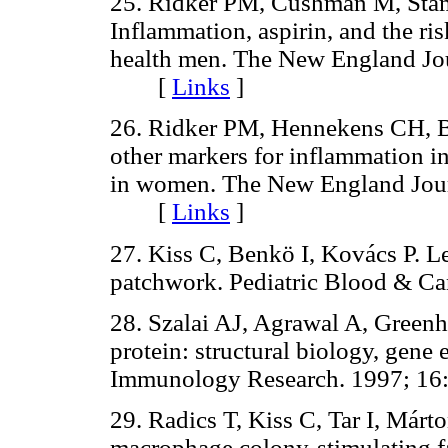
25. Ridker PM, Cushman M, Sta
Inflammation, aspirin, and the ris
health men. The New England Jou
[
Links
]
26. Ridker PM, Hennekens CH, Bu
other markers for inflammation in
in women. The New England Jour
[
Links
]
27. Kiss C, Benkö I, Kovács P. L
patchwork. Pediatric Blood & 
28. Szalai AJ, Agrawal A, Greenh
protein: structural biology, gene
Immunology Research. 1997; 
29. Radics T, Kiss C, Tar I, Márto
macrophage colony-stimulating fac