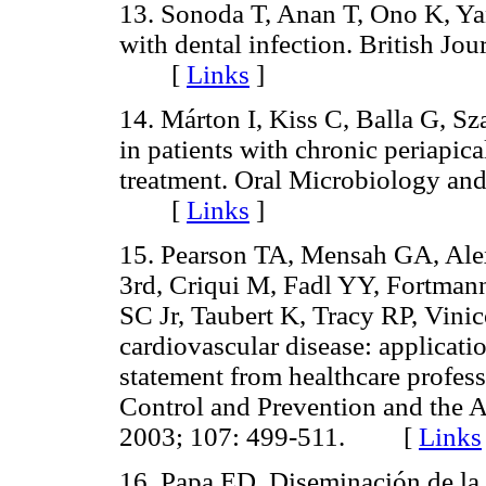
13. Sonoda T, Anan T, Ono K, Yan
with dental infection. British Jo
[
Links
]
14. Márton I, Kiss C, Balla G, S
in patients with chronic periapic
treatment. Oral Microbiology an
[
Links
]
15. Pearson TA, Mensah GA, Al
3rd, Criqui M, Fadl YY, Fortman
SC Jr, Taubert K, Tracy RP, Vini
cardiovascular disease: applicatio
statement from healthcare profess
Control and Prevention and the A
2003; 107: 499-511. [
Links
16. Papa ED. Diseminación de la 