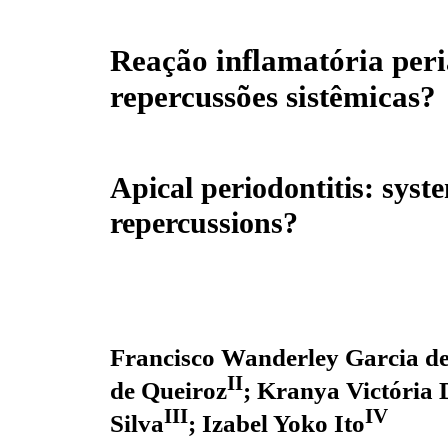
Reação inflamatória peri
repercussões sistêmicas?
Apical periodontitis: syst
repercussions?
Francisco Wanderley Garcia de
II
de Queiroz
; Kranya Victória 
III
IV
Silva
; Izabel Yoko Ito