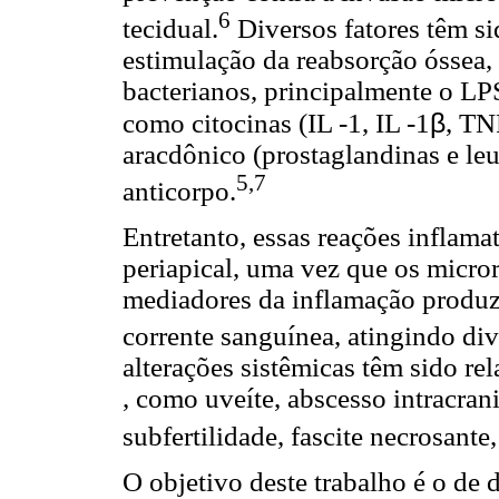
6
tecidual.
Diversos fatores têm si
estimulação da reabsorção óssea,
bacterianos, principalmente o LP
β
como citocinas (IL -1, IL -1
, TN
aracdônico (prostaglandinas e le
5,7
anticorpo.
Entretanto, essas reações inflamat
periapical, uma vez que os micro
mediadores da inflamação produz
corrente sanguínea, atingindo di
alterações sistêmicas têm sido re
, como uveíte, abscesso intracrani
subfertilidade, fascite necrosante
O objetivo deste trabalho é o de 