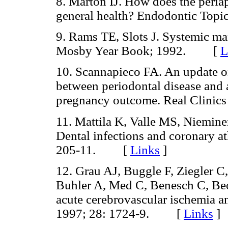
8. Márton IJ. How does the peri
general health? Endodontic Top
9. Rams TE, Slots J. Systemic mani
Mosby Year Book; 1992. [
L
10. Scannapieco FA. An update on
between periodontal disease and a
pregnancy outcome. Real Clini
11. Mattila K, Valle MS, Niemin
Dental infections and coronary at
205-11. [
Links
]
12. Grau AJ, Buggle F, Ziegler 
Buhler A, Med C, Benesch C, Be
acute cerebrovascular ischemia an
1997; 28: 1724-9. [
Links
]