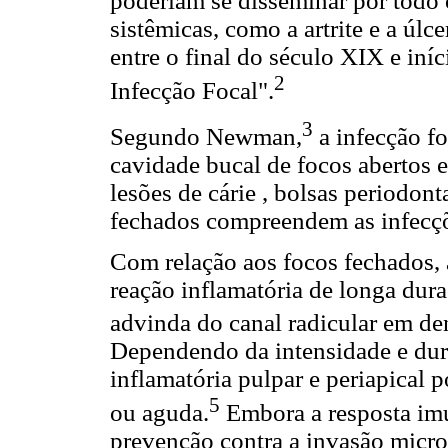
poderiam se disseminar por todo 
sistêmicas, como a artrite e a úl
entre o final do século XIX e in
2
Infecção Focal".
3
Segundo Newman,
a infecção fo
cavidade bucal de focos abertos 
lesões de cárie , bolsas periodont
fechados compreendem as infecçõe
Com relação aos focos fechados, 
reação inflamatória de longa dura
advinda do canal radicular em den
Dependendo da intensidade e dura
inflamatória pulpar e periapical
5
ou aguda.
Embora a resposta imu
prevenção contra a invasão micro