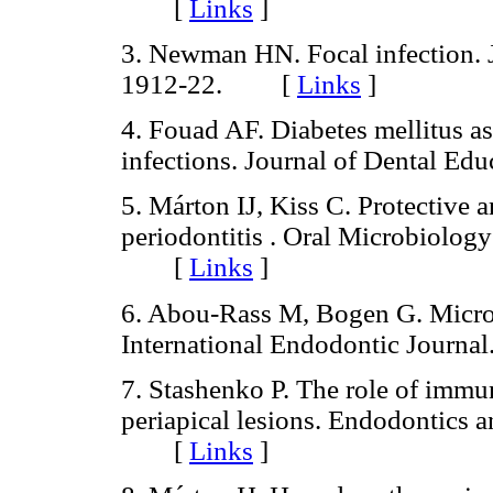
[
Links
]
3. Newman HN. Focal infection. J
1912-22. [
Links
]
4. Fouad AF. Diabetes mellitus a
infections. Journal of Dental 
5. Márton IJ, Kiss C. Protective 
periodontitis . Oral Microbiolo
[
Links
]
6. Abou-Rass M, Bogen G. Microo
International Endodontic Journ
7. Stashenko P. The role of immu
periapical lesions. Endodontics 
[
Links
]