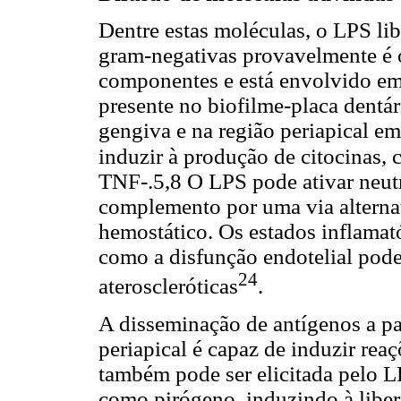
Dentre estas moléculas, o LPS lib
gram-negativas provavelmente é 
componentes e está envolvido em 
presente no biofilme-placa dentár
gengiva e na região periapical em
induzir à produção de citocinas, 
TNF-.5,8 O LPS pode ativar neutr
complemento por uma via alternat
hemostático. Os estados inflamat
como a disfunção endotelial pode
24
ateroscleróticas
.
A disseminação de antígenos a par
periapical é capaz de induzir rea
também pode ser elicitada pelo L
como pirógeno, induzindo à libe