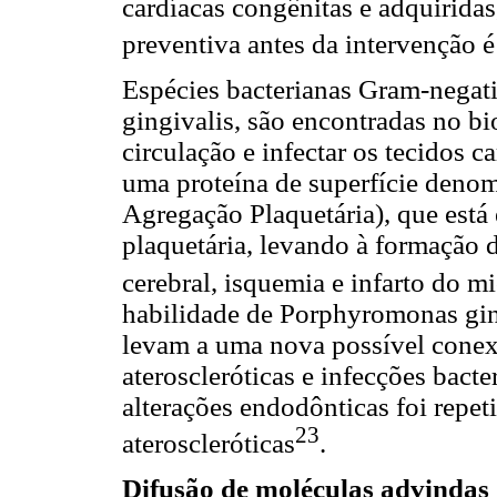
cardíacas congênitas e adquiridas
preventiva antes da intervenção é
Espécies bacterianas Gram-negat
gingivalis, são encontradas no bi
circulação e infectar os tecidos 
uma proteína de superfície deno
Agregação Plaquetária), que está
plaquetária, levando à formação 
cerebral, isquemia e infarto do m
habilidade de Porphyromonas ging
levam a uma nova possível conex
ateroscleróticas e infecções bac
alterações endodônticas foi repe
23
ateroscleróticas
.
Difusão de moléculas advindas