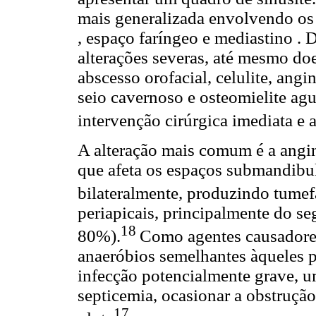
mais generalizada envolvendo os 
, espaço faríngeo e mediastino .
alterações severas, até mesmo d
abscesso orofacial, celulite, ang
seio cavernoso e osteomielite ag
intervenção cirúrgica imediata e a
A alteração mais comum é a angin
que afeta os espaços submandibul
bilateralmente, produzindo tume
periapicais, principalmente do se
18
80%).
Como agentes causadores
anaeróbios semelhantes àqueles p
infecção potencialmente grave, 
septicemia, ocasionar a obstrução
17