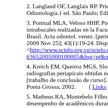
2. Langland OF, Langlais RP. Pr
Odontologia.1 ed. São Paulo; 
3. Pontual MLA, Veloso HHP, Pon
intrabucales realizadas en la Fa
Brasil. Acta odontol. venez. [per
2009 Nov 25]; 43(1):19-24. Disp
<
http://www.scielo.org.ve/sciel
63652005000100005&lng=pt&n
4. Kreich EM, Queiroz MGS, Slo
radiografias periapicais obtidas
[trabalho de conclusão de curso]
Ponta Grossa; 2002. [
Links
5. Matheus RA, Montebelo Filho
desempenho de acadêmicos durante