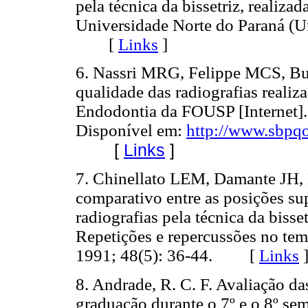
pela técnica da bissetriz, realiz
Universidade Norte do Paraná (U
[
Links
]
6. Nassri MRG, Felippe MCS, Bu
qualidade das radiografias realiz
Endodontia da FOUSP [Internet].
Disponível em:
http://www.sbpqo
[
Links
]
7. Chinellato LEM, Damante JH, 
comparativo entre as posições su
radiografias pela técnica da biss
Repetições e repercussões no tem
1991; 48(5): 36-44. [
Links
8. Andrade, R. C. F. Avaliação da
graduação durante o 7º e o 8º se