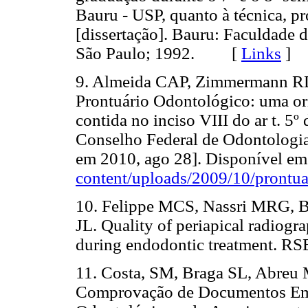
Bauru - USP, quanto à técnica, p
[dissertação]. Bauru: Faculdade 
São Paulo; 1992. [
Links
]
9. Almeida CAP, Zimmermann RD,
Prontuário Odontológico: uma or
contida no inciso VIII do ar t. 5
Conselho Federal de Odontologia
em 2010, ago 28]. Disponível e
content/uploads/2009/10/prontu
10. Felippe MCS, Nassri MRG, B
JL. Quality of periapical radiogr
during endodontic treatment. 
11. Costa, SM, Braga SL, Abreu
Comprovação de Documentos Emi