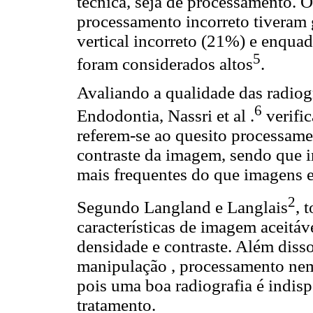
técnica, seja de processamento. 
processamento incorreto tiveram
vertical incorreto (21%) e enqu
5
foram considerados altos
.
Avaliando a qualidade das radiogr
6
Endodontia, Nassri et al .
verific
referem-se ao quesito processame
contraste da imagem, sendo que i
mais frequentes do que imagens e
2
Segundo Langland e Langlais
, 
características de imagem aceitáve
densidade e contraste. Além disso
manipulação , processamento ne
pois uma boa radiografia é indis
tratamento.