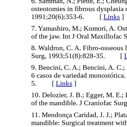
6. Samman, N.; Piette, E.; Cheung
osteotomies in fibrous dysplasia o
1991;20(6):353-6. [
Links
]
7. Yamashiro, M.; Komori, A. Os
of the jaw. Int J Oral Maxillof
8. Waldron, C. A. Fibro-osseous l
Surg, 1993;51(8):828-35. [
9. Bencini, C. A.; Bencini, A. C.;
6 casos de variedad monostótica
5. [
Links
]
10. Delozier, J. B.; Egger, M. E.;
of the mandible. J Craniofac 
11. Mendonça Caridad, J. J.; Plata
mandible: Surgical treatment with