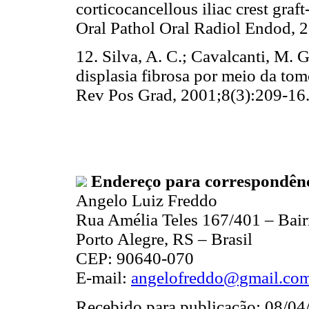
corticocancellous iliac crest graf
Oral Pathol Oral Radiol Endod
12. Silva, A. C.; Cavalcanti, M. G
displasia fibrosa por meio da t
Rev Pos Grad, 2001;8(3):209
Endereço para correspondên
Angelo Luiz Freddo
Rua Amélia Teles 167/401 – Bair
Porto Alegre, RS – Brasil
CEP: 90640-070
E-mail:
angelofreddo@gmail.co
Recebido para publicação: 08/04