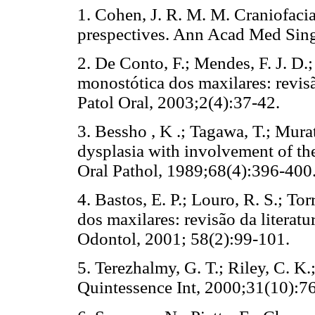
1. Cohen, J. R. M. M. Craniofacia
prespectives. Ann Acad Med S
2. De Conto, F.; Mendes, F. J. D.
monostótica dos maxilares: revisã
Patol Oral, 2003;2(4):37-42.
3. Bessho , K .; Tagawa, T.; Mur
dysplasia with involvement of th
Oral Pathol, 1989;68(4):396-
4. Bastos, E. P.; Louro, R. S.; Tor
dos maxilares: revisão da literatu
Odontol, 2001; 58(2):99-101
5. Terezhalmy, G. T.; Riley, C. K
Quintessence Int, 2000;31(10