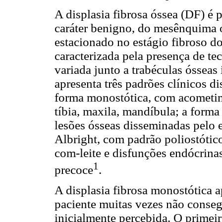
A displasia fibrosa óssea (DF) é
caráter benigno, do mesênquima 
estacionado no estágio fibroso d
caracterizada pela presença de t
variada junto a trabéculas ósseas
apresenta três padrões clínicos di
forma monostótica, com acometim
tíbia, maxila, mandíbula; a forma
lesões ósseas disseminadas pelo
Albright, com padrão poliostótic
com-leite e disfunções endócrina
1
precoce
.
A displasia fibrosa monostótica 
paciente muitas vezes não conseg
inicialmente percebida. O primei