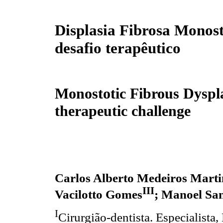
Displasia Fibrosa Monos
desafio terapêutico
Monostotic Fibrous Dyspla
therapeutic challenge
Carlos Alberto Medeiros Marti
III
Vacilotto Gomes
; Manoel Sa
I
Cirurgião-dentista. Especialis