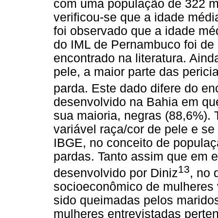
com uma população de 322 mu
verificou-se que a idade médi
foi observado que a idade mé
do IML de Pernambuco foi de 
encontrado na literatura. Ain
pele, a maior parte das peric
parda. Este dado difere do en
desenvolvido na Bahia em qu
sua maioria, negras (88,6%). 
variável raça/cor de pele e s
IBGE, no conceito de populaçã
pardas. Tanto assim que em es
13
desenvolvido por Diniz
, no 
socioeconômico de mulheres v
sido queimadas pelos marido
mulheres entrevistadas perte