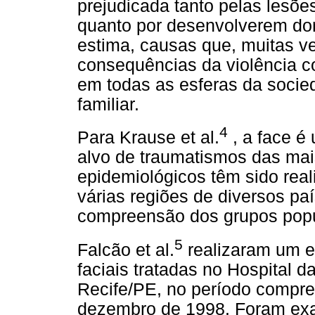
prejudicada tanto pelas lesõ
quanto por desenvolverem dor
estima, causas que, muitas ve
consequências da violência co
em todas as esferas da socie
familiar.
4
Para Krause et al.
, a face é
alvo de traumatismos das mais
epidemiológicos têm sido rea
várias regiões de diversos pa
compreensão dos grupos popul
5
Falcão et al.
realizaram um es
faciais tratadas no Hospital 
Recife/PE, no período compre
dezembro de 1998. Foram exa