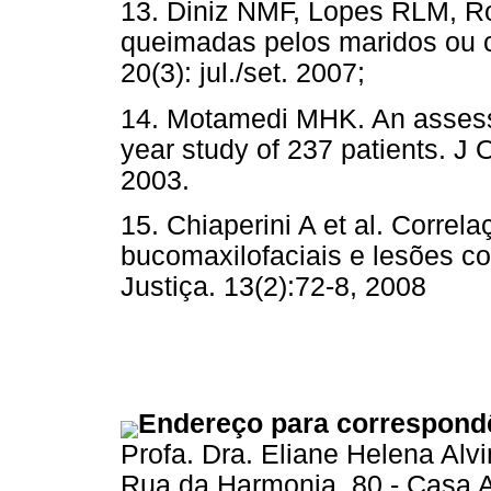
13. Diniz NMF, Lopes RLM, R
queimadas pelos maridos ou c
20(3): jul./set. 2007;
14. Motamedi MHK. An assessme
year study of 237 patients. J O
2003.
15. Chiaperini A et al. Correl
bucomaxilofaciais e lesões c
Justiça. 13(2):72-8, 2008
Endereço para correspond
Profa. Dra. Eliane Helena Al
Rua da Harmonia, 80 - Casa 