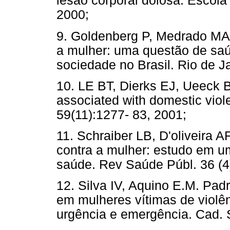
lesão corporal dolosa. Escola
2000;
9. Goldenberg P, Medrado MA,
a mulher: uma questão de saú
sociedade no Brasil. Rio de J
10. LE BT, Dierks EJ, Ueeck BA
associated with domestic viole
59(11):1277- 83, 2001;
11. Schraiber LB, D'oliveira A
contra a mulher: estudo em u
saúde. Rev Saúde Públ. 36 (4)
12. Silva IV, Aquino E.M. Pad
em mulheres vítimas de violê
urgência e emergência. Cad. S