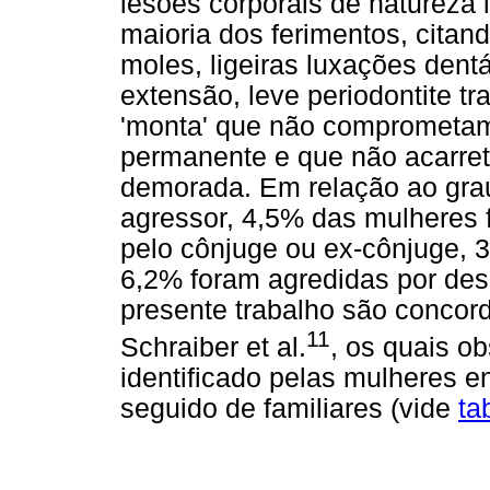
lesões corporais de natureza 
maioria dos ferimentos, cita
moles, ligeiras luxações dent
extensão, leve periodontite t
'monta' que não comprometam 
permanente e que não acarre
demorada. Em relação ao grau
agressor, 4,5% das mulheres 
pelo cônjuge ou ex-cônjuge, 
6,2% foram agredidas por des
presente trabalho são concor
11
Schraiber et al.
, os quais o
identificado pelas mulheres e
seguido de familiares (vide
ta