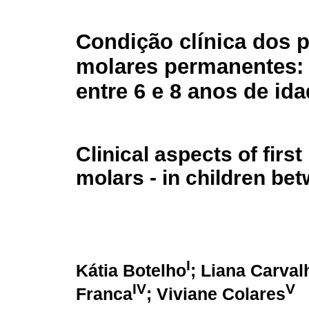
Condição clínica dos 
molares permanentes: 
entre 6 e 8 anos de id
Clinical aspects of firs
molars - in children be
I
Kátia Botelho
; Liana Carval
IV
V
Franca
; Viviane Colares