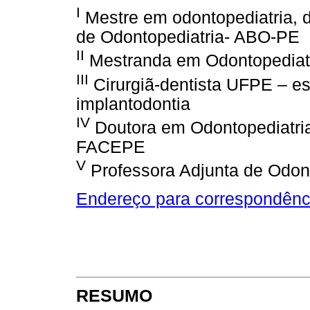
I
Mestre em odontopediatria, d
de Odontopediatria- ABO-PE
II
Mestranda em Odontopediat
III
Cirurgiã-dentista UFPE – es
implantodontia
IV
Doutora em Odontopediatria
FACEPE
V
Professora Adjunta de Odon
Endereço para correspondênc
RESUMO