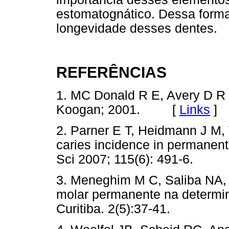
estomatognático. Dessa forma
longevidade desses dentes.
REFERÊNCIAS
1. MC Donald R E, Avery D R 
Koogan; 2001. [
Links
]
2. Parner E T, Heidmann J M, 
caries incidence in permanent
Sci 2007; 115(6): 491-6.
3. Meneghim M C, Saliba NA, 
molar permanente na determi
Curitiba. 2(5):37-41.