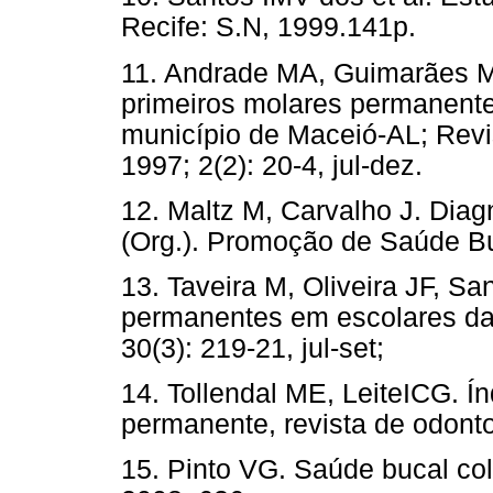
Recife: S.N, 1999.141p.
11. Andrade MA, Guimarães M
primeiros molares permanente
município de Maceió-AL; Revi
1997; 2(2): 20-4, jul-dez.
12. Maltz M, Carvalho J. Diagn
(Org.). Promoção de Saúde Bu
13. Taveira M, Oliveira JF, Sa
permanentes em escolares d
30(3): 219-21, jul-set;
14. Tollendal ME, LeiteICG. Í
permanente, revista de odontop
15. Pinto VG. Saúde bucal col