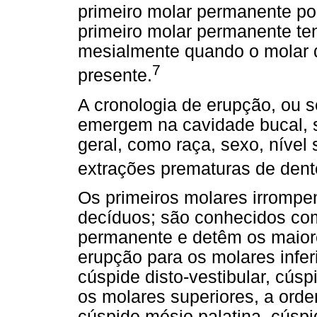
primeiro molar permanente p
primeiro molar permanente te
mesialmente quando o molar 
7
presente.
A cronologia de erupção, ou 
emergem na cavidade bucal, s
geral, como raça, sexo, níve
extrações prematuras de dent
Os primeiros molares irromp
decíduos; são conhecidos co
permanente e detêm os maiore
erupção para os molares infer
cúspide disto-vestibular, cúspi
os molares superiores, a orde
cúspide mésio palatina, cúspid