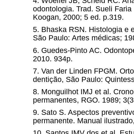
4. Woelfel JB, Scheid RC. Ana
odontologia. Trad. Sueli Faria
Koogan, 2000; 5 ed. p.319.
5. Bhaska RSN. Histologia e e
São Paulo: Artes médicas; 19
6. Guedes-Pinto AC. Odontoped
2010. 934p.
7. Van der Linden FPGM. Orto
dentição, São Paulo: Quintes
8. Monguilhot IMJ et al. Cron
permanentes, RGO. 1989; 3(37
9. Sato S. Aspectos preventi
permanente. Manual ilustrado
10. Santos IMV dos et al. Est