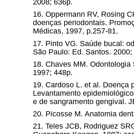
2008; 636p.
16. Oppermann RV, Rosing CK
doenças periodontais. Promoç
Médicas, 1997, p.257-81.
17. Pinto VG. Saúde bucal: odo
São Paulo: Ed. Santos. 2000;
18. Chaves MM. Odontologia So
1997; 448p.
19. Cardoso L. et al. Doença 
Levantamento epidemiológico a
e de sangramento gengival. JB
20. Picosse M. Anatomia dentá
21. Teles JCB, Rodriguez SRC