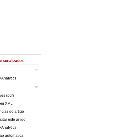
ersonalizados
 Analytics
uês (pdf)
 em XML
cias do artigo
itar este artigo
 Analytics
ão automática