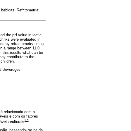
 bebidas; Refritometria;
nd the pH value in lactic
drinks were evaluated in
de by refractometry using
in a range between 11,0
this results what can be
may contribute to the
children.
nd Beveroges;
tá relacionada com a
táveis e com os fatores
1,2
áveis culturais
.
rosão, baseando- se na da