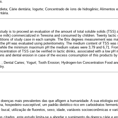
s.
ieta; Cárie dentária; Iogurte; Concentrado de íons de hidrogênio; Alimentos e
tária.
study is to proceed an evaluation of the amount of total soluble solids (TSS) a
te milk) commercialized in Teresina and consumed by children. Twenty lactic 
petitions of study case in each sample. The Brix degrees measurement was ma
 the pH was evaluated using potentiometry. The medium content of TSS was 
nwhile the minimum maximum pH the medium values were 3,79 and 6,71. From 
ncentration of TSS can be verified in lactic drinks, associated with a low pH 
ons and dental erosion in case of the excess consumption of this products by 
; ; Dental Caries; Yogurt; Tooth Erosion; Hydrogen-Ion Concentration Food a
ry.
s doenças mais prevalentes das que afligem a humanidade. A sua etiologia es
ana, hospedeiro susceptível, um padrão dietético rico em carboidratos fermen
 bucal, utilização de fluoretos, sexo, idade, variáveis socioeconômicas e vari
cos citados, este estudo limita-se a abordar o surgimento da doença cárie e e