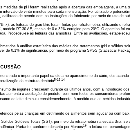
 as medidas de pH foram realizadas após a abertura das embalagens, a uma t
m intervalo de vinte minutos para cada mensuração. Foi utilizado o potenciô
calibrado de acordo com as instruções do fabricante por meio do uso de su
(ºBrix): as leituras do grau Brix foram feitas por refratometria, utilizando o r
delo RT-30 AE, escala de 0 a 32% corrigido para 20ºC. O aparelho foi cal
da. Procedeu-se às leituras das amostras. Entre as avaliações, estabeleceu
metidos à análise estatística das médias dos tratamentos (pH e sólidos solúv
vel de 0,1% de significância, por meio do programa SPSS (Statistical Packag
SCUSSÃO
onstrado o importante papel da dieta no aparecimento da cárie, destacando 
5-13,14
eralização da estrutura dentária
.
nsumo de iogurtes cresceram durante os últimos anos, com a introdução dos
rutas aumenta a aceitação do produto, pois nem todos os consumidores prefer
onsumo de leite diminuiu consideravelmente, à medida que as bebidas industri
eferidos pelas crianças em detrimento de alimentos sem açúcar ou com baix
 Sólidos Solúveis Totais (SST), por meio da refratometria na escala Brix, se
19
adêmica. Portanto, conforme descrito por Moraes
, a leitura em percentage