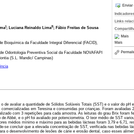
Enviar 
Indicadore
Links rela
I
II
ima
; Luciana Reinaldo Lima
; Fábio Freitas de Sousa
Compartilh
Mais
de Bioquímica da Faculdade Integral Diferencial (FACID),
Mais
Permali
 de Odontologia Preventiva Social da Faculdade NOVAFAPI
ntia (S.L. Mandic/ Campinas)
ência
i o de avaliar a quantidade de Sólidos Solúveis Totais (SST) e o valor do pH
), comercializadas em Teresina e consumidas por crianças. Foram avaliadas 2
izado com 3 repetições para cada amostra. As leituras do grau Brix foram fei
o de Abbé, e o pH foi avaliado por potenciometria. O teor médio de SST variou
ores médios mínimo e máximo para as bebidas lácteas foram 3,79 e 6,71, re
de-se concluir que a elevada concentração de SST, verificada nas bebidas l
 para o desenvolvimento de lesões de cárie e erosão dental, caso esses alim