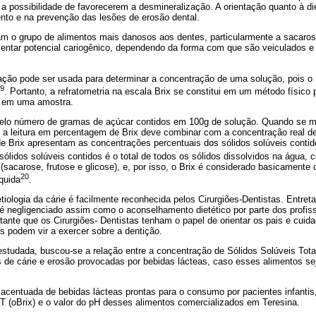
o a possibilidade de favorecerem a desmineralização. A orientação quanto à d
ento e na prevenção das lesões de erosão dental.
am o grupo de alimentos mais danosos aos dentes, particularmente a sacaros
entar potencial cariogênico, dependendo da forma com que são veiculados e 
ação pode ser usada para determinar a concentração de uma solução, pois o í
9
. Portanto, a refratometria na escala Brix se constitui em um método físico
s em uma amostra.
 pelo número de gramas de açúcar contidos em 100g de solução. Quando se m
 a leitura em percentagem de Brix deve combinar com a concentração real d
e Brix apresentam as concentrações percentuais dos sólidos solúveis cont
sólidos solúveis contidos é o total de todos os sólidos dissolvidos na água, c
(sacarose, frutose e glicose), e, por isso, o Brix é considerado basicament
20
íquida
.
tiologia da cárie é facilmente reconhecida pelos Cirurgiões-Dentistas. Entreta
é negligenciado assim como o aconselhamento dietético por parte dos profis
tante que os Cirurgiões- Dentistas tenham o papel de orientar os pais e cui
s podem vir a exercer sobre a dentição.
 estudada, buscou-se a relação entre a concentração de Sólidos Solúveis Tot
 de cárie e erosão provocadas por bebidas lácteas, caso esses alimentos 
acentuada de bebidas lácteas prontas para o consumo por pacientes infantis,
T (oBrix) e o valor do pH desses alimentos comercializados em Teresina.