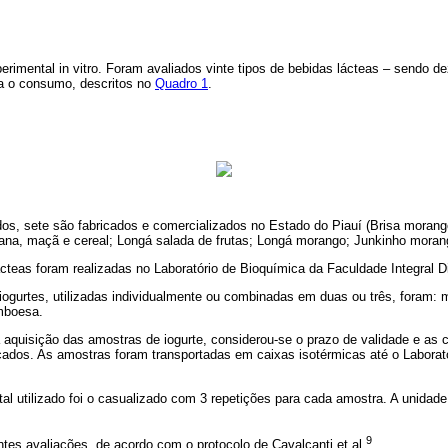
rimental in vitro. Foram avaliados vinte tipos de bebidas lácteas – sendo de
a o consumo, descritos no
Quadro 1
.
dos, sete são fabricados e comercializados no Estado do Piauí (Brisa morango
na, maçã e cereal; Longá salada de frutas; Longá morango; Junkinho moran
cteas foram realizadas no Laboratório de Bioquímica da Faculdade Integral D
 iogurtes, utilizadas individualmente ou combinadas em duas ou três, foram:
mboesa.
a aquisição das amostras de iogurte, considerou-se o prazo de validade e as
cados. As amostras foram transportadas em caixas isotérmicas até o Laborat
l utilizado foi o casualizado com 3 repetições para cada amostra. A unidad
9
tes avaliações, de acordo com o protocolo de Cavalcanti et al.