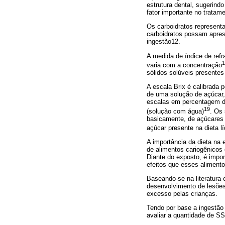
estrutura dental, sugerind
fator importante no tratam
Os carboidratos represent
carboidratos possam apres
ingestão12.
A medida de índice de refr
1
varia com a concentração
sólidos solúveis presente
A escala Brix é calibrada
de uma solução de açúcar,
escalas em percentagem d
19
(solução com água)
. Os 
basicamente, de açúcares 
açúcar presente na dieta l
A importância da dieta na e
de alimentos cariogênicos 
Diante do exposto, é impor
efeitos que esses alimento
Baseando-se na literatura
desenvolvimento de lesões
excesso pelas crianças.
Tendo por base a ingestão 
avaliar a quantidade de SS