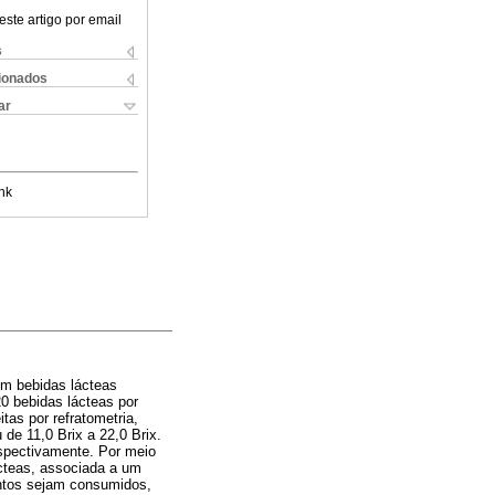
este artigo por email
s
cionados
ar
nk
 em bebidas lácteas
0 bebidas lácteas por
tas por refratometria,
 de 11,0 Brix a 22,0 Brix.
spectivamente. Por meio
ácteas, associada a um
entos sejam consumidos,