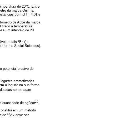
emperatura de 20ºC. Entre
metro da marca Quimis,
bstâncias com pH = 4,01 e
efratômetro de Abbé da marca
ibrado à temperatura
-se um intervalo de 20
eis totais ºBrix) e
e for the Social Sciences).
o potencial erosivo de
 iogurtes aromatizados
em o iogurte na sua forma
alizadas se tornaram
22
a quantidade de açúcar
.
 constitui em um método
m de ºBrix deve ser