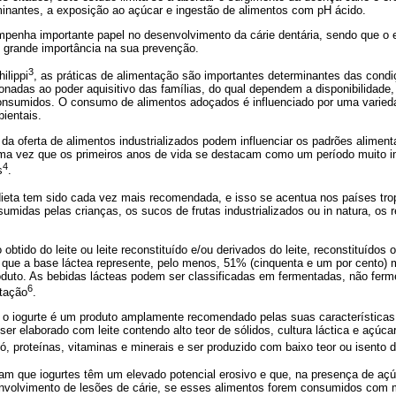
minantes, a exposição ao açúcar e ingestão de alimentos com pH ácido.
mpenha importante papel no desenvolvimento da cárie dentária, sendo que o 
 grande importância na sua prevenção.
3
ilippi
, as práticas de alimentação são importantes determinantes das condi
onadas ao poder aquisitivo das famílias, do qual dependem a disponibilidade,
onsumidos. O consumo de alimentos adoçados é influenciado por uma variedad
bientais.
da oferta de alimentos industrializados podem influenciar os padrões alimen
, uma vez que os primeiros anos de vida se destacam como um período muito i
4
s
.
dieta tem sido cada vez mais recomendada, e isso se acentua nos países tro
umidas pelas crianças, os sucos de frutas industrializados ou in natura, os r
 obtido do leite ou leite reconstituído e/ou derivados do leite, reconstituído
m que a base láctea represente, pelo menos, 51% (cinquenta e um por cento
roduto. As bebidas lácteas podem ser classificadas em fermentadas, não ferm
6
tação
.
 o iogurte é um produto amplamente recomendado pelas suas características 
 ser elaborado com leite contendo alto teor de sólidos, cultura láctica e açúca
ó, proteínas, vitaminas e minerais e ser produzido com baixo teor ou isento 
m que iogurtes têm um elevado potencial erosivo e que, na presença de açúc
envolvimento de lesões de cárie, se esses alimentos forem consumidos com m