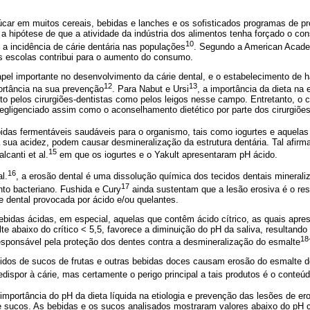
ar em muitos cereais, bebidas e lanches e os sofisticados programas de p
a hipótese de que a atividade da indústria dos alimentos tenha forçado o c
10
a incidência de cárie dentária nas populações
. Segundo a American Acade
 escolas contribui para o aumento do consumo.
el importante no desenvolvimento da cárie dental, e o estabelecimento de h
12
13
ortância na sua prevenção
. Para Nabut e Ursi
, a importância da dieta na e
to pelos cirurgiões-dentistas como pelos leigos nesse campo. Entretanto, o c
egligenciado assim como o aconselhamento dietético por parte dos cirurgiões
bidas fermentáveis saudáveis para o organismo, tais como iogurtes e aquela
sua acidez, podem causar desmineralização da estrutura dentária. Tal afirma
15
lcanti et al.
em que os iogurtes e o Yakult apresentaram pH ácido.
16
l.
, a erosão dental é uma dissolução química dos tecidos dentais mineral
17
to bacteriano. Fushida e Cury
ainda sustentam que a lesão erosiva é o res
ie dental provocada por ácido e/ou quelantes.
bidas ácidas, em especial, aquelas que contêm ácido cítrico, as quais apr
e abaixo do crítico < 5,5, favorece a diminuição do pH da saliva, resultando
18
sponsável pela proteção dos dentes contra a desmineralização do esmalte
cidos de sucos de frutas e outras bebidas doces causam erosão do esmalte de
dispor à cárie, mas certamente o perigo principal a tais produtos é o conteú
mportância do pH da dieta líquida na etiologia e prevenção das lesões de er
 sucos. As bebidas e os sucos analisados mostraram valores abaixo do pH cr