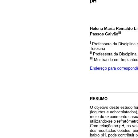
pH
Helena Maria Reinaldo L
III
Passos Galvão
I
Professora da Disciplina 
Teresina
II
Professora da Disciplina
III
Mestrando em Implantodo
Endereço para correspond
RESUMO
O objetivo deste estudo fo
(iogurtes e achocolatados
meio do experimento casual
utilizando-se o refratômetr
Com relação ao pH, os val
dos resultados obtidos, pô
baixo pH, pode contribuir