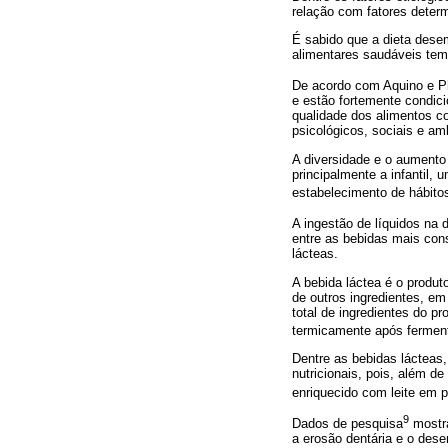
relação com fatores deter
É sabido que a dieta dese
alimentares saudáveis tem
De acordo com Aquino e Ph
e estão fortemente condici
qualidade dos alimentos c
psicológicos, sociais e am
A diversidade e o aumento 
principalmente a infantil
estabelecimento de hábito
A ingestão de líquidos na 
entre as bebidas mais cons
lácteas.
A bebida láctea é o produto
de outros ingredientes, e
total de ingredientes do p
termicamente após fermen
Dentre as bebidas lácteas,
nutricionais, pois, além de
enriquecido com leite em p
9
Dados de pesquisa
mostra
a erosão dentária e o des