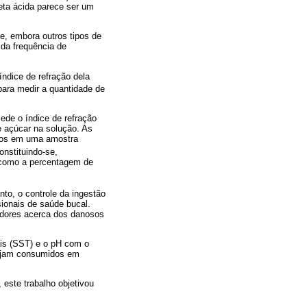
ieta ácida parece ser um
e, embora outros tipos de
da frequência de
ndice de refração dela
 para medir a quantidade de
ede o índice de refração
e açúcar na solução. As
idos em uma amostra
onstituindo-se,
e como a percentagem de
nto, o controle da ingestão
sionais de saúde bucal.
dadores acerca dos danosos
ais (SST) e o pH com o
sejam consumidos em
 este trabalho objetivou