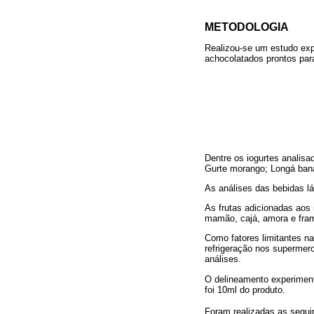
METODOLOGIA
Realizou-se um estudo expe
achocolatados prontos par
Dentre os iogurtes analisa
Gurte morango; Longá bana
As análises das bebidas lá
As frutas adicionadas aos
mamão, cajá, amora e fra
Como fatores limitantes n
refrigeração nos supermer
análises.
O delineamento experimenta
foi 10ml do produto.
Foram realizadas as seguin