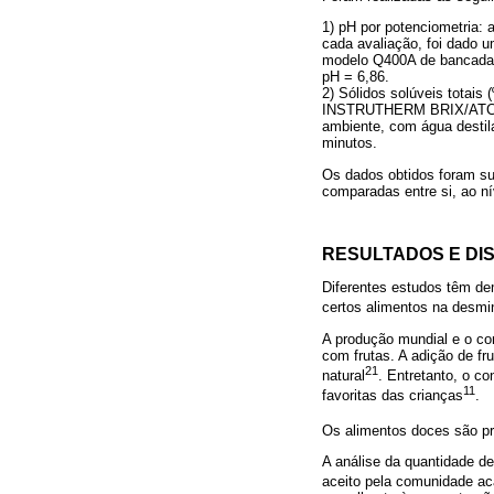
1) pH por potenciometria:
cada avaliação, foi dado u
modelo Q400A de bancada, 
pH = 6,86.
2) Sólidos solúveis totais 
INSTRUTHERM BRIX/ATC, mo
ambiente, com água destila
minutos.
Os dados obtidos foram sub
comparadas entre si, ao ní
RESULTADOS E DI
Diferentes estudos têm dem
certos alimentos na desmin
A produção mundial e o co
com frutas. A adição de f
21
natural
. Entretanto, o c
11
favoritas das crianças
.
Os alimentos doces são pr
A análise da quantidade de
aceito pela comunidade ac