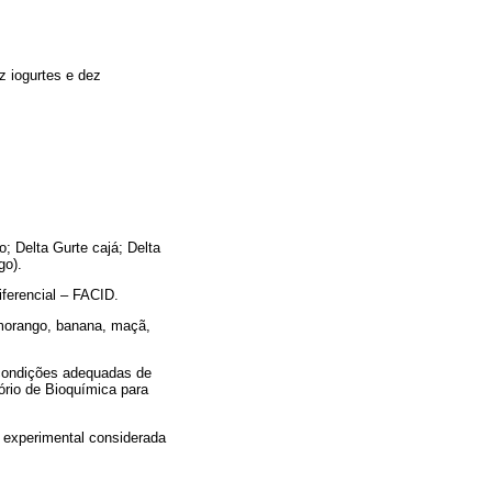
z iogurtes e dez
; Delta Gurte cajá; Delta
go).
iferencial – FACID.
 morango, banana, maçã,
 condições adequadas de
ório de Bioquímica para
e experimental considerada