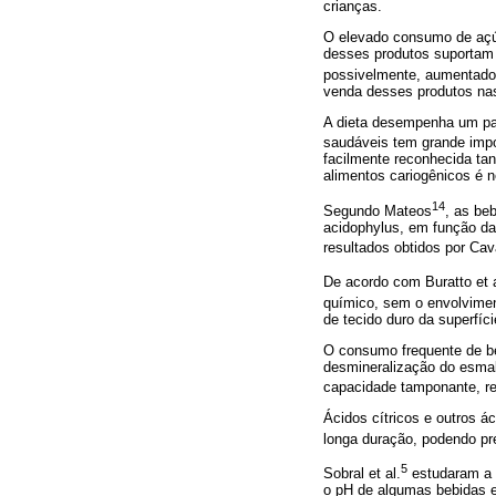
crianças.
O elevado consumo de açúc
desses produtos suportam 
possivelmente, aumentado 
venda desses produtos nas
A dieta desempenha um pap
saudáveis tem grande imp
facilmente reconhecida tan
alimentos cariogênicos é n
14
Segundo Mateos
, as be
acidophylus, em função da 
resultados obtidos por Cava
De acordo com Buratto et a
químico, sem o envolvimen
de tecido duro da superfíc
O consumo frequente de be
desmineralização do esmalt
capacidade tamponante, re
Ácidos cítricos e outros á
longa duração, podendo pre
5
Sobral et al.
estudaram a i
o pH de algumas bebidas e