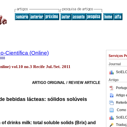
o-Científica (Online)
Serviços P
888
Journal
nline) vol.10 no.3 Recife Jul./Set. 2011
SciELO
Artigo
ARTIGO ORIGINAL / REVIEW ARTICLE
Portug
Artigo
de bebidas lácteas: sólidos solúveis
Referên
Como c
SciELO
f drinks milk: total soluble solids (Brix) and
Traduç