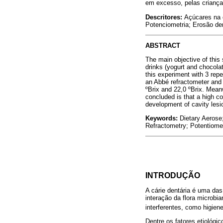
em excesso, pelas criança
Descritores:
Açúcares na d
Potenciometria; Erosão den
ABSTRACT
The main objective of this 
drinks (yogurt and chocola
this experiment with 3 re
an Abbé refractometer and
ºBrix and 22,0 ºBrix. Mea
concluded is that a high co
development of cavity lesi
Keywords:
Dietary Aerose
Refractometry; Potentiomet
INTRODUÇÃO
A cárie dentária é uma da
interação da flora microbi
interferentes, como higiene
Dentre os fatores etiológi