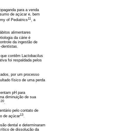
ropaganda para a venda
onsumo de açúcar e, bem
11
my of Pediatrics
, a
ábitos alimentares
tiologia da cárie é
ontrole da ingestão de
-dentistas.
s que contêm Lactobacilus
tiva foi respaldada pelos
izados, por um processo
ultado físico de uma perda
esentam pH para
 na diminuição de sua
-20
.
ntário pelo contato de
13
do de açúcar
.
osão dental e determinaram
ítico de dissolução da