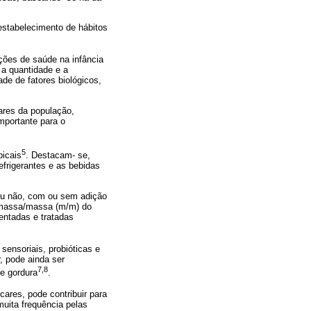
estabelecimento de hábitos
ções de saúde na infância
 a quantidade e a
e de fatores biológicos,
tares da população,
mportante para o
5
picais
. Destacam- se,
efrigerantes e as bebidas
s ou não, com ou sem adição
) massa/massa (m/m) do
entadas e tratadas
sensoriais, probióticas e
r, pode ainda ser
7,8
de gordura
.
ares, pode contribuir para
uita frequência pelas