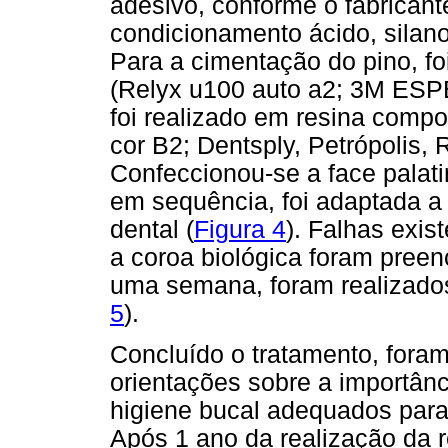
adesivo, conforme o fabricant
condicionamento ácido, silano
Para a cimentação do pino, foi
(Relyx u100 auto a2; 3M ESP
foi realizado em resina compo
cor B2; Dentsply, Petrópolis, R
Confeccionou-se a face palat
em sequência, foi adaptada a
dental (
Figura 4
). Falhas exis
a coroa biológica foram pree
uma semana, foram realizados
5
).
Concluído o tratamento, fora
orientações sobre a importânc
higiene bucal adequados para 
Após 1 ano da realização da r