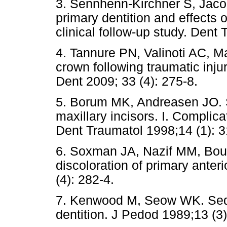
3. Sennhenn-Kirchner S, Jacob
primary dentition and effects
clinical follow-up study. Dent 
4. Tannure PN, Valinoti AC, Ma
crown following traumatic injur
Dent 2009; 33 (4): 275-8.
5. Borum MK, Andreasen JO. S
maxillary incisors. I. Complica
Dent Traumatol 1998;14 (1): 3
6. Soxman JA, Nazif MM, Bouqu
discoloration of primary anter
(4): 282-4.
7. Kenwood M, Seow WK. Sequ
dentition. J Pedod 1989;13 (3)