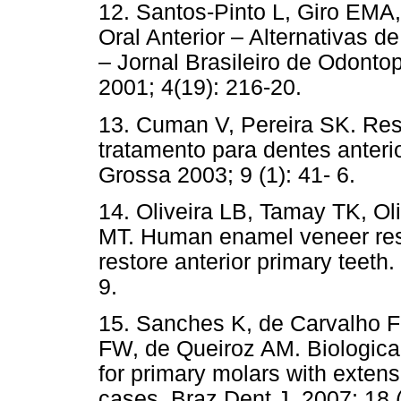
12. Santos-Pinto L, Giro EMA,
Oral Anterior – Alternativas 
– Jornal Brasileiro de Odonto
2001; 4(19): 216-20.
13. Cuman V, Pereira SK. Res
tratamento para dentes anteri
Grossa 2003; 9 (1): 41- 6.
14. Oliveira LB, Tamay TK, O
MT. Human enamel veneer resto
restore anterior primary teeth.
9.
15. Sanches K, de Carvalho FK
FW, de Queiroz AM. Biological
for primary molars with extens
cases. Braz Dent J. 2007; 18 (