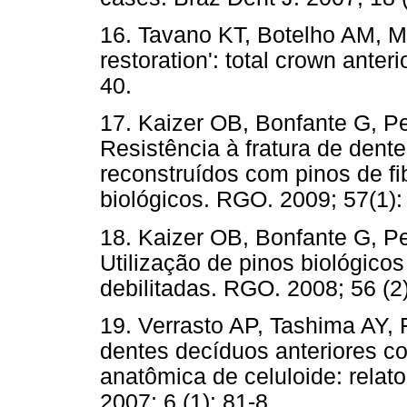
16. Tavano KT, Botelho AM, Mo
restoration': total crown anter
40.
17. Kaizer OB, Bonfante G, P
Resistência à fratura de dent
reconstruídos com pinos de fi
biológicos. RGO. 2009; 57(1):
18. Kaizer OB, Bonfante G, Pe
Utilização de pinos biológico
debilitadas. RGO. 2008; 56 (2)
19. Verrasto AP, Tashima AY, 
dentes decíduos anteriores co
anatômica de celuloide: relat
2007; 6 (1): 81-8.