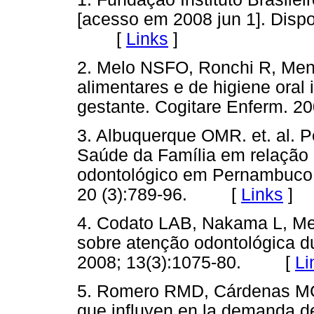
[acesso em 2008 jun 1]. Disp
[
Links
]
2. Melo NSFO, Ronchi R, Me
alimentares e de higiene oral
gestante. Cogitare Enferm. 
3. Albuquerque OMR. et. al. 
Saúde da Família em relação 
odontológico em Pernambuco, 
20 (3):789-96. [
Links
]
4. Codato LAB, Nakama L, Me
sobre atenção odontológica d
2008; 13(3):1075-80. [
Li
5. Romero RMD, Cárdenas MC,
que influyen en la demanda de