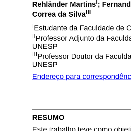
I
Rehländer Martins
; Fernand
III
Correa da Silva
I
Estudante da Faculdade de 
II
Professor Adjunto da Faculd
UNESP
III
Professor Doutor da Faculd
UNESP
Endereço para correspondênc
RESUMO
Este trabalho teve como objet