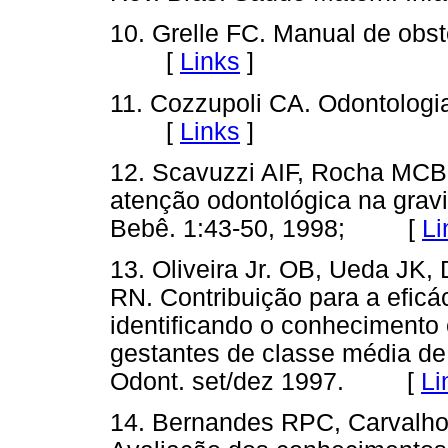
10. Grelle FC. Manual de obste
[
Links
]
11. Cozzupoli CA. Odontologi
[
Links
]
12. Scavuzzi AIF, Rocha MCB
atenção odontológica na grav
Bebê. 1:43-50, 1998; [
Li
13. Oliveira Jr. OB, Ueda JK,
RN. Contribuição para a efic
identificando o conhecimento
gestantes de classe média d
Odont. set/dez 1997. [
Li
14. Bernandes RPC, Carvalho 