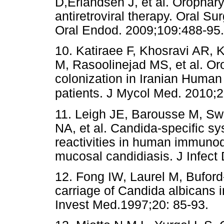
D,Erlandsen J, et al. Orophary
antiretroviral therapy. Oral S
Oral Endod. 2009;109:488
10. Katiraee F, Khosravi AR, 
M, Rasoolinejad MS, et al. Or
colonization in Iranian Human
patients. J Mycol Med. 2010;2
11. Leigh JE, Barousse M, Sw
NA, et al. Candida-specific s
reactivities in human immunod
mucosal candidiasis. J Infe
12. Fong IW, Laurel M, Bufor
carriage of Candida albicans i
Invest Med.1997;20: 85-9