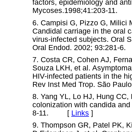
factors, epidemiology and antif
Mycoses.1998;41:203-11.
6. Campisi G, Pizzo G, Milici
Candidal carriage in the oral
virus-infected subjects. Oral 
Oral Endod. 2002; 93:281
7. Costa CR, Cohen AJ, Fern
Souza LKH, et al. Asymptomati
HIV-infected patients in the hig
Rev Inst Med Trop. São Pa
8. Yang YL, Lo HJ, Hung CC, Li
colonization with candida and 
8-11. [
Links
]
9. Thompson GR, Patel PK, K