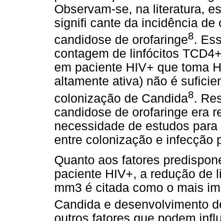
Observam-se, na literatura, e
signifi cante da incidência d
8
candidose de orofaringe
. Es
contagem de linfócitos TCD4+
em paciente HIV+ que toma HA
altamente ativa) não é suficie
8
colonização de Candida
. Re
candidose de orofaringe era r
necessidade de estudos para 
entre colonização e infecção 
Quanto aos fatores predispon
paciente HIV+, a redução de l
mm3 é citada como o mais imp
Candida e desenvolvimento d
outros fatores que podem inf