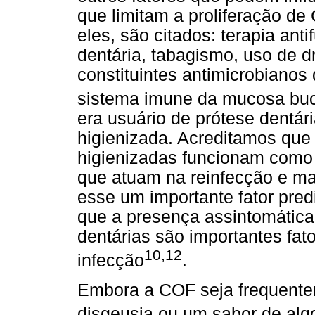
que limitam a proliferação de
eles, são citados: terapia ant
dentária, tabagismo, uso de dr
constituintes antimicrobianos 
sistema imune da mucosa buc
era usuário de prótese dentár
higienizada. Acreditamos que 
higienizadas funcionam como 
que atuam na reinfecção e m
esse um importante fator pre
que a presença assintomática
dentárias são importantes fat
10,12
infecção
.
Embora a COF seja frequente
disgeusia ou um sabor de alg