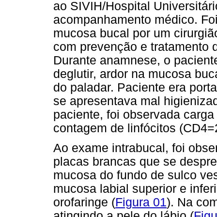
ao SIVIH/Hospital Universitár
acompanhamento médico. Foi
mucosa bucal por um cirurgiã
com prevenção e tratamento d
Durante anamnese, o paciente 
deglutir, ardor na mucosa buc
do paladar. Paciente era porta
se apresentava mal higienizad
paciente, foi observada carga
contagem de linfócitos (CD4=
Ao exame intrabucal, foi obse
placas brancas que se despre
mucosa do fundo de sulco vesti
mucosa labial superior e infer
orofaringe (
Figura 01
). Na com
atingindo a pele do lábio (
Figu