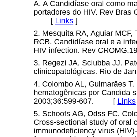
A. A Candidíase oral como ma
portadores do HIV. Rev Bras O
[
Links
]
2. Mesquita RA, Aguiar MCF, 
RCB. Candidíase oral e a infe
HIV infection. Rev CROMG
3. Regezi JA, Sciubba JJ. Pat
clinicopatológicas. Rio de J
4. Colombo AL, Guimarães T. 
hematogênicas por Candida s
2003;36:599-607. [
Links
5. Schoofs AG, Odss FC, Col
Cross-sectional study of oral
immunodeficiency virus (HIV)-