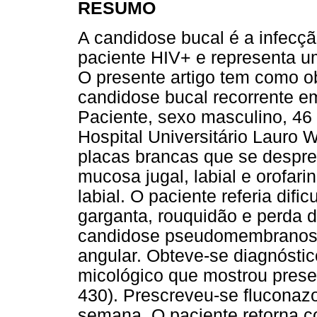
RESUMO
A candidose bucal é a infecçã
paciente HIV+ e representa 
O presente artigo tem como o
candidose bucal recorrente e
Paciente, sexo masculino, 46
Hospital Universitário Lauro
placas brancas que se despre
mucosa jugal, labial e orofari
labial. O paciente referia difi
garganta, rouquidão e perda do
candidose pseudomembranosa b
angular. Obteve-se diagnóstic
micológico que mostrou pres
430). Prescreveu-se fluconaz
semana. O paciente retorna c