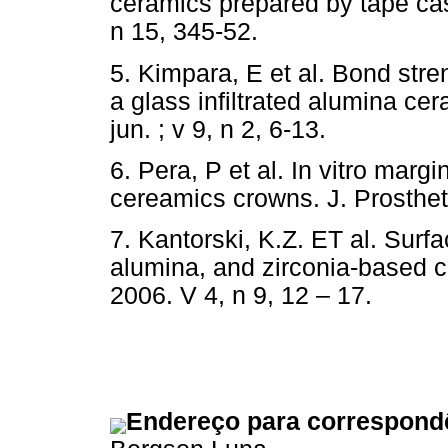
ceramics prepared by tape cas
n 15, 345-52.
5. Kimpara, E et al. Bond stre
a glass infiltrated alumina ce
jun. ; v 9, n 2, 6-13.
6. Pera, P et al. In vitro marg
cereamics crowns. J. Prosthet
7. Kantorski, K.Z. ET al. Surf
alumina, and zirconia-based
2006. V 4, n 9, 12 – 17.
Endereço para correspond