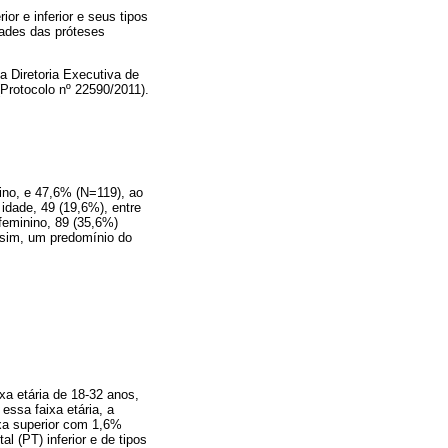
or e inferior e seus tipos
dades das próteses
 Diretoria Executiva de
rotocolo nº 22590/2011).
ino, e 47,6% (N=119), ao
idade, 49 (19,6%), entre
feminino, 89 (35,6%)
ssim, um predomínio do
xa etária de 18-32 anos,
essa faixa etária, a
ixa superior com 1,6%
l (PT) inferior e de tipos