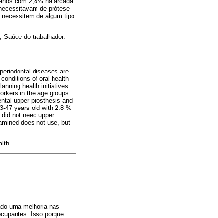
47 anos com 2,8% na arcada
 necessitavam de prótese
a necessitem de algum tipo
; Saúde do trabalhador.
 periodontal diseases are
conditions of oral health
anning health initiatives
workers in the age groups
ental upper prosthesis and
33-47 years old with 2.8 %
 did not need upper
xamined does not use, but
lth.
ado uma melhoria nas
ocupantes. Isso porque