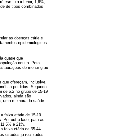
tese fixa inferior, 1,6%,
dade de tipos combinados
cular as doenças cárie e
ntamentos epidemiológicos
ada quase que
opulação adulta. Para
 restaurações de menor grau
s que ofereçam, inclusive,
fonética perdidas. Segundo
i de 6,2 no grupo de 15-19
evados, ainda são
ta, uma melhora da saúde
a faixa etária de 15-19
 Por outro lado, para as
e 11,5% e 21%,
 faixa etária de 35-44
os estudos já realizados