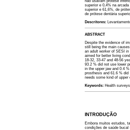
não usavam prótese inferio
superior e 0,4% na arcada
superior e 61,6%, de prót
de prótese dentária superior
Descritores:
Levantamento 
ABSTRACT
Despite the evidence of imp
still being the main causes
an adult worker of SESI in 
aimed for better living con
18-32, 33-47 and 48-56 yea
93.2 % did not use lower p
in the upper jaw and 0.4 %
prosthesis and 61.6 % did 
needs some kind of upper o
Keywords:
Health surveys
INTRODUÇÃO
Embora muitos estudos, t
condições de saúde bucal 