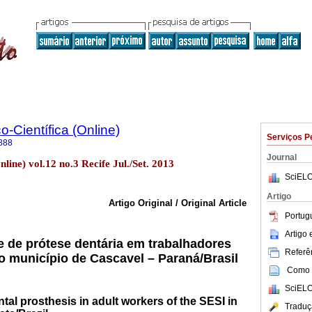
o-Científica (Online)
Serviços P
888
Journal
nline) vol.12 no.3 Recife Jul./Set. 2013
SciELO
Artigo
Artigo Original / Original Article
Portug
Artigo
 de prótese dentária em trabalhadores
Referên
o município de Cascavel – Paraná/Brasil
Como c
SciELO
tal prosthesis in adult workers of the SESI in
Traduç