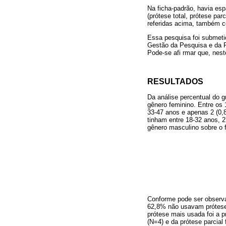
Na ficha-padrão, havia esp
(prótese total, prótese pa
referidas acima, também com
Essa pesquisa foi submet
Gestão da Pesquisa e da P
Pode-se afi rmar que, nest
RESULTADOS
Da análise percentual do 
gênero feminino. Entre os 
33-47 anos e apenas 2 (0,
tinham entre 18-32 anos, 
gênero masculino sobre o f
Conforme pode ser obser
62,8% não usavam prótese s
prótese mais usada foi a p
(N=4) e da prótese parcial 