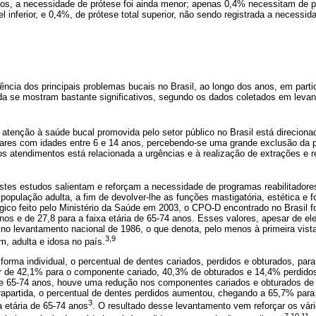
nos, a necessidade de prótese foi ainda menor; apenas 0,4% necessitam de pró
el inferior, e 0,4%, de prótese total superior, não sendo registrada a necessi
ncia dos principais problemas bucais no Brasil, ao longo dos anos, em parti
inda se mostram bastante significativos, segundo os dados coletados em leva
a atenção à saúde bucal promovida pelo setor público no Brasil está direcion
ares com idades entre 6 e 14 anos, percebendo-se uma grande exclusão da p
dos atendimentos está relacionada a urgências e à realização de extrações e
estes estudos salientam e reforçam a necessidade de programas reabilitadore
 população adulta, a fim de devolver-lhe as funções mastigatória, estética e 
ico feito pelo Ministério da Saúde em 2003, o CPO-D encontrado no Brasil fo
nos e de 27,8 para a faixa etária de 65-74 anos. Esses valores, apesar de el
s no levantamento nacional de 1986, o que denota, pelo menos à primeira vis
3,9
, adulta e idosa no país.
forma individual, o percentual de dentes cariados, perdidos e obturados, para 
or de 42,1% para o componente cariado, 40,3% de obturados e 14,4% perdidos.
 de 65-74 anos, houve uma redução nos componentes cariados e obturados d
apartida, o percentual de dentes perdidos aumentou, chegando a 65,7% para a
3
 etária de 65-74 anos
. O resultado desse levantamento vem reforçar os vári
7,10,11