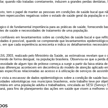
lar, quando não tratadas corretamente, induzem a grandes perdas dentárias,
texto, tem o papel de manter as pessoas em condições de saúde bucal que 
iem repercussões negativas sobre o estado de saúde geral da população e o 
gico é de fundamental importância para as práticas de saúde, fornecendo ba
ões de saúde e necessidades de tratamento de uma população.
confiáveis em levantamentos sobre as condições de saúde bucal e que refli
idades é possível, quando se compreende que levantamentos epidemiológic
, em que cada experiência acrescenta e indica os detalhamentos necessários
IL 2003, realizado pelo Ministério da Saúde, as estimativas revelam que o d
orrendo de forma
desigual, na população brasileira. Observou-se que a perda d
essidade de algum tipo de prótese começa a surgir a partir da faixa etária d
as diferenças acontecem em decorrência do modelo de atenção aplicado em 
s específicas relacionadas ao acesso e à utilização de serviços de assistên
m vista a escassez de dados epidemiológicos sobre a condição de saúde buca
idades odontológicas nos municípios brasileiros, este trabalho teve por objeti
tária em uma população adulta e trabalhadora, vinculada ao SESI (Serviço So
aná, para fins de planejamento das ações em saúde que visem a melhores c
ODOS