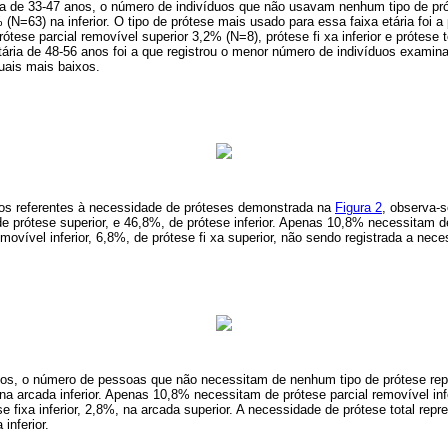
ia de 33-47 anos, o número de indivíduos que não usavam nenhum tipo de pr
(N=63) na inferior. O tipo de prótese mais usado para essa faixa etária foi a
tese parcial removível superior 3,2% (N=8), prótese fi xa inferior e prótese 
tária de 48-56 anos foi a que registrou o menor número de indivíduos examina
uais mais baixos.
os referentes à necessidade de próteses demonstrada na
Figura 2
, observa-s
prótese superior, e 46,8%, de prótese inferior. Apenas 10,8% necessitam de p
movível inferior, 6,8%, de prótese fi xa superior, não sendo registrada a nece
anos, o número de pessoas que não necessitam de nenhum tipo de prótese re
na arcada inferior. Apenas 10,8% necessitam de prótese parcial removível infe
 fixa inferior, 2,8%, na arcada superior. A necessidade de prótese total rep
inferior.