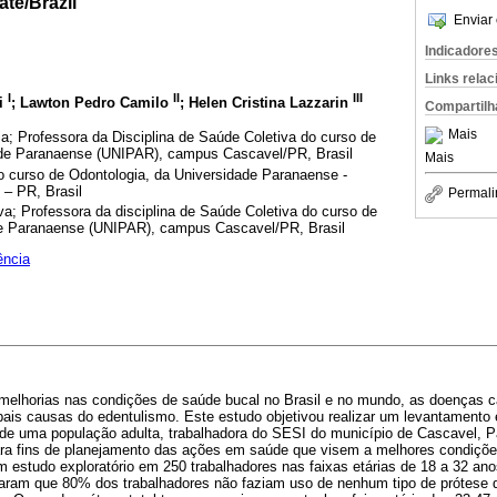
ate/Brazil
Enviar 
Indicadore
Links rela
I
II
III
li
; Lawton Pedro Camilo
; Helen Cristina Lazzarin
Compartilh
Mais
; Professora da Disciplina de Saúde Coletiva do curso de
ade Paranaense (UNIPAR), campus Cascavel/PR, Brasil
Mais
 curso de Odontologia, da Universidade Paranaense -
– PR, Brasil
Permali
; Professora da disciplina de Saúde Coletiva do curso de
de Paranaense (UNIPAR), campus Cascavel/PR, Brasil
ência
melhorias nas condições de saúde bucal no Brasil e no mundo, as doenças cá
pais causas do edentulismo. Este estudo objetivou realizar um levantamento 
de uma população adulta, trabalhadora do SESI do município de Cascavel, Pa
ra fins de planejamento das ações em saúde que visem a melhores condiçõe
m estudo exploratório em 250 trabalhadores nas faixas etárias de 18 a 32 an
aram que 80% dos trabalhadores não faziam uso de nenhum tipo de prótese d