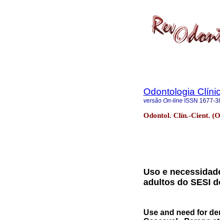
Odontologia Clínic
versão On-line
ISSN
1677-3
Odontol. Clín.-Cient. (O
Uso e necessidade
adultos do SESI d
Use and need for den