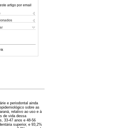
este artigo por email
s
cionados
ar
nk
rie e periodontal ainda
epidemiológico sobre as
raná, relativo ao uso e à
s de vida dessa
os, 33-47 anos e 48-56
entária superior, e 93,2%