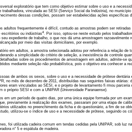
sversal exploratório que tem como objetivo estimar sobre o uso e a necessid
 trabalhadora, vinculada ao SESI (Serviço Social da Indústria), no municípi
nhecimento dessas condições, possam ser estabelecidas ações específicas d
s adultos frequentemente é difícil, contudo as amostras podem ser retiradas
4
escritórios ou indústrias
. Por isso, optou-se neste estudo pelos trabalhado
 seu expediente de trabalho, o que nos dá uma amostragem razoavelmente re
r alcançada por meio das visitas domiciliares, por exemplo.
atório em adultos, a amostra selecionada adotou por referência a relação de 
erando a simplicidade do critério de seleção, a inexistência de controle qua
 detalhadas sobre os procedimentos de amostragem em adultos, admite-se q
btidos mediante seleção não probabilística, pois o objetivo era conhecer a re
soas de ambos os sexos, sobre o uso e a necessidade de prótese dentária
PR, no mês de dezembro de 2011, distribuídas nas seguintes faixas etárias: 
ores eram vinculados ao SESI, e o projeto de levantamento fi rmou parceria 
om o próprio SESI e com a UNIPAR (Universidade Paranaense).
s em um período de quatro dias, por uma única equipe formada por um examin
ue, previamente à realização dos exames, passaram por uma etapa de calib
itérios utilizados no preenchimento da ficha e do questionário, a fim de se ob
tudo, utilizou-se o índice de uso e a necessidade de prótese, seguindo os có
mes, foi utilizada cadeira comum em tendas cedidas pela UNIPAR, sob luz nat
radora n° 5 e espátula de madeira.