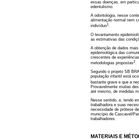
essas doenças, em particu
edentulismo.
A odontologia, nesse con
alimentação normal nem cr
1
indivíduo
.
O levantamento epidemioló
as estimativas das condiç
A obtenção de dados mais 
epidemiológica das comun
crescentes de experiências
2
metodologias propostas
.
Segundo o projeto SB BRAS
população infantil está oc
bastante grave e que a nec
Provavelmente muitas dess
até mesmo, de medidas mai
Nesse sentido, e, tendo e
trabalhadora e suas necess
necessidade de prótese den
município de Cascavel/Par
trabalhadores.
MATERIAIS E MÉT