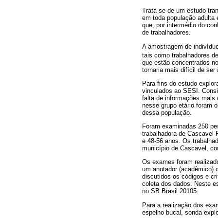
Trata-se de um estudo tran
em toda população adulta e
que, por intermédio do co
de trabalhadores.
A amostragem de indivíduo
tais como trabalhadores de 
que estão concentrados no
tornaria mais difícil de se
Para fins do estudo explor
vinculados ao SESI. Consid
falta de informações mais
nesse grupo etário foram o
dessa população.
Foram examinadas 250 pes
trabalhadora de Cascavel-
e 48-56 anos. Os trabalhad
município de Cascavel, c
Os exames foram realizado
um anotador (acadêmico) q
discutidos os códigos e cr
coleta dos dados. Neste es
no SB Brasil 20105.
Para a realização dos exa
espelho bucal, sonda explo