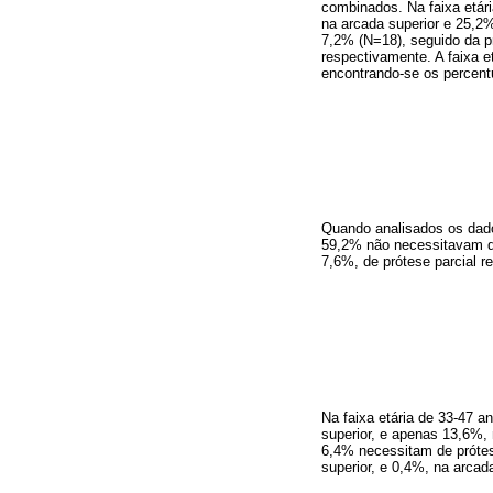
combinados. Na faixa etár
na arcada superior e 25,2% 
7,2% (N=18), seguido da pró
respectivamente. A faixa e
encontrando-se os percent
Quando analisados os dad
59,2% não necessitavam de 
7,6%, de prótese parcial re
Na faixa etária de 33-47 
superior, e apenas 13,6%, 
6,4% necessitam de prótese
superior, e 0,4%, na arcada 