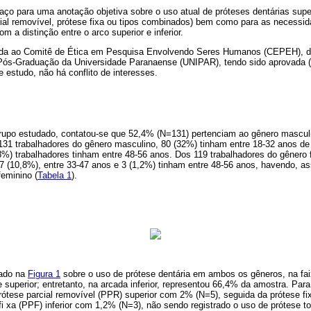
aço para uma anotação objetiva sobre o uso atual de próteses dentárias superi
rcial removível, prótese fixa ou tipos combinados) bem como para as necessi
 a distinção entre o arco superior e inferior.
ida ao Comitê de Ética em Pesquisa Envolvendo Seres Humanos (CEPEH), da
ós-Graduação da Universidade Paranaense (UNIPAR), tendo sido aprovada (P
e estudo, não há conflito de interesses.
grupo estudado, contatou-se que 52,4% (N=131) pertenciam ao gênero mascul
131 trabalhadores do gênero masculino, 80 (32%) tinham entre 18-32 anos de 
8%) trabalhadores tinham entre 48-56 anos. Dos 119 trabalhadores do gênero 
27 (10,8%), entre 33-47 anos e 3 (1,2%) tinham entre 48-56 anos, havendo, a
eminino (
Tabela 1
).
vado na
Figura 1
sobre o uso de prótese dentária em ambos os gêneros, na fai
uperior; entretanto, na arcada inferior, representou 66,4% da amostra. Para 
rótese parcial removível (PPR) superior com 2% (N=5), seguida da prótese f
fi xa (PPF) inferior com 1,2% (N=3), não sendo registrado o uso de prótese tota