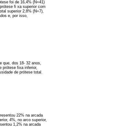
ótese foi de 16,4% (N=41)
 prótese fi xa superior com
total superior 2,8% (N=7),
dos e, por isso,
e que, dos 18- 32 anos,
rótese fixa inferior,
ssidade de prótese total.
presentou 22% na arcada
rior, 4%, no arco superior,
resentou 1,2% na arcada