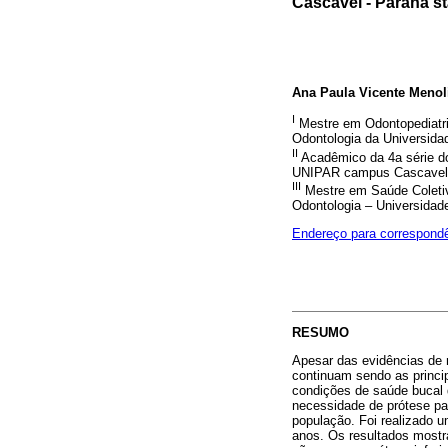
Cascavel - Parana st
Ana Paula Vicente Meno
I
Mestre em Odontopediatria
Odontologia da Universid
II
Acadêmico da 4a série do
UNIPAR campus Cascavel 
III
Mestre em Saúde Coletiva
Odontologia – Universida
Endereço para correspond
RESUMO
Apesar das evidências de 
continuam sendo as princi
condições de saúde bucal 
necessidade de prótese pa
população. Foi realizado u
anos. Os resultados mostr