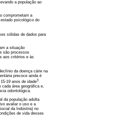
 levando a população ao
não comprometam a
estado psicológico do
ses sólidas de dados para
tam a situação
os são processos
 aos critérios e às
eclínio da doença cárie na
entária precoce ainda é
3
e 15-19 anos de idade
.
cada área geográfica e,
cia odontológica.
l da população adulta
vo avaliar o uso e a
cial da Indústria) no
ondições de vida desses