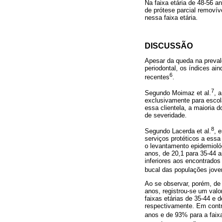
Na faixa etária de 48-56 a
de prótese parcial removív
nessa faixa etária.
DISCUSSÃO
Apesar da queda na prevalê
periodontal, os índices a
6
recentes
.
7
Segundo Moimaz et al.
, 
exclusivamente para escol
essa clientela, a maioria 
de severidade.
8
Segundo Lacerda et al.
, 
serviços protéticos a essa
o levantamento epidemiológ
anos, de 20,1 para 35-44 a
inferiores aos encontrado
bucal das populações jovem
Ao se observar, porém, de 
anos, registrou-se um val
faixas etárias de 35-44 e
respectivamente. Em contr
anos e de 93% para a faixa