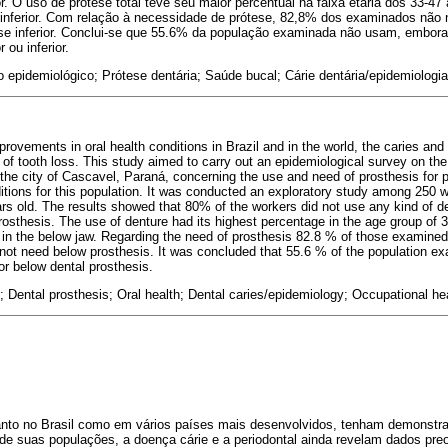
r. O uso de prótese total teve seu maior percentual na faixa etária dos 33-
 inferior. Com relação à necessidade de prótese, 82,8% dos examinados não
ese inferior. Conclui-se que 55.6% da população examinada não usam, embor
 ou inferior.
epidemiológico; Prótese dentária; Saúde bucal; Cárie dentária/epidemiologia
rovements in oral health conditions in Brazil and in the world, the caries and
 of tooth loss. This study aimed to carry out an epidemiological survey on the 
the city of Cascavel, Paraná, concerning the use and need of prosthesis for pl
ditions for this population. It was conducted an exploratory study among 250 
rs old. The results showed that 80% of the workers did not use any kind of d
rosthesis. The use of denture had its highest percentage in the age group of 
 in the below jaw. Regarding the need of prosthesis 82.8 % of those examined
not need below prosthesis. It was concluded that 55.6 % of the population e
r below dental prosthesis.
; Dental prosthesis; Oral health; Dental caries/epidemiology; Occupational hea
anto no Brasil como em vários países mais desenvolvidos, tenham demonstr
de suas populações, a doença cárie e a periodontal ainda revelam dados pre