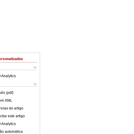
ersonalizados
 Analytics
uês (pdf)
 em XML
cias do artigo
itar este artigo
 Analytics
ão automática