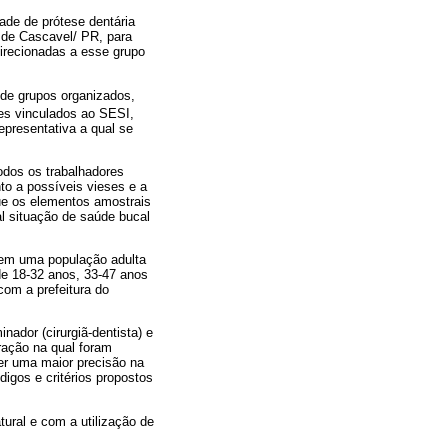
ade de prótese dentária
o de Cascavel/ PR, para
irecionadas a esse grupo
 de grupos organizados,
res vinculados ao SESI,
presentativa a qual se
todos os trabalhadores
nto a possíveis vieses e a
ue os elementos amostrais
al situação de saúde bucal
 em uma população adulta
de 18-32 anos, 33-47 anos
com a prefeitura do
ador (cirurgiã-dentista) e
ração na qual foram
ter uma maior precisão na
digos e critérios propostos
ural e com a utilização de