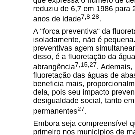
que expressa o número de den
reduziu de 6,7 em 1986 para 
7,8,28
anos de idade
.
A "força preventiva" da fluor
isoladamente, não é pequena
preventivas agem simultanea
disso, é a fluoretação da águ
7,15,27
abrangência
. Ademais,
fluoretação das águas de ab
beneficia mais, proporcional
dela, pois seu impacto preven
desigualdade social, tanto e
27
permanentes
.
Embora seja compreensível qu
primeiro nos municípios de ma