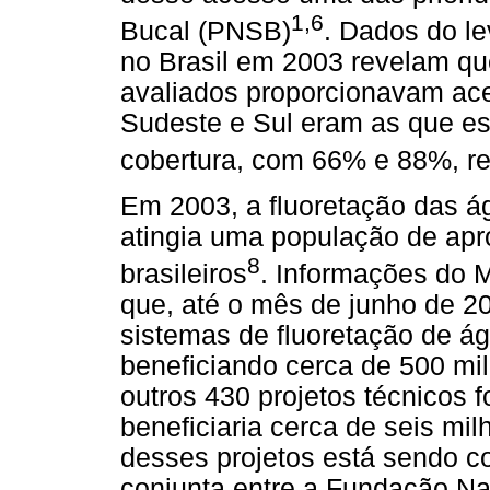
1,6
Bucal (PNSB)
. Dados do l
no Brasil em 2003 revelam qu
avaliados proporcionavam ace
Sudeste e Sul eram as que e
cobertura, com 66% e 88%, r
Em 2003, a fluoretação das á
atingia uma população de ap
8
brasileiros
. Informações do 
que, até o mês de junho de 2
sistemas de fluoretação de á
beneficiando cerca de 500 mi
outros 430 projetos técnicos 
beneficiaria cerca de seis mil
desses projetos está sendo c
conjunta entre a Fundação N