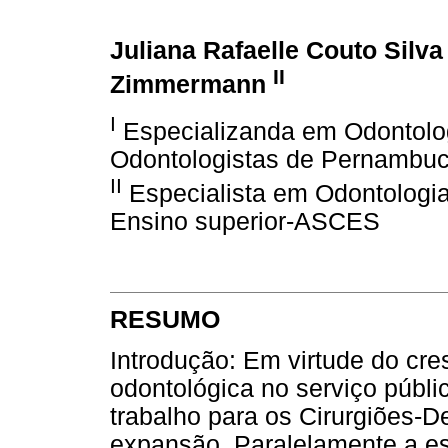
Juliana Rafaelle Couto Silv
II
Zimmermann
I
Especializanda em Odontolog
Odontologistas de Pernambuc
II
Especialista em Odontologi
Ensino superior-ASCES
RESUMO
Introdução: Em virtude do cre
odontológica no serviço públ
trabalho para os Cirurgiões-D
expansão. Paralelamente a ess