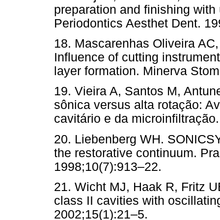
preparation and finishing with
Periodontics Aesthet Dent. 19
18. Mascarenhas Oliveira AC, 
Influence of cutting instrume
layer formation. Minerva Stom
19. Vieira A, Santos M, Antune
sônica versus alta rotação: A
cavitário e da microinfiltração
20. Liebenberg WH. SONICSYS 
the restorative continuum. Pra
1998;10(7):913–22.
21. Wicht MJ, Haak R, Fritz U
class II cavities with oscillat
2002;15(1):21–5.