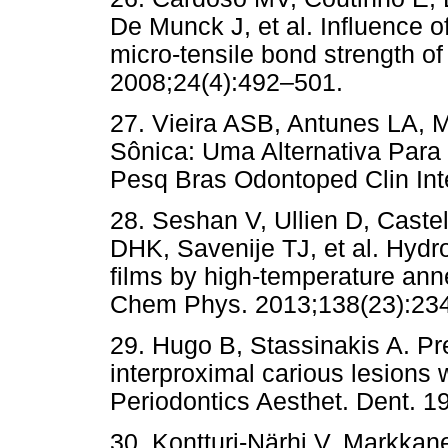
De Munck J, et al. Influence of
micro-tensile bond strength of
2008;24(4):492–501.
27. Vieira ASB, Antunes LA, 
Sônica: Uma Alternativa Para
Pesq Bras Odontoped Clin Int
28. Seshan V, Ullien D, Cast
DHK, Savenije TJ, et al. Hyd
films by high-temperature ann
Chem Phys. 2013;138(23):23
29. Hugo B, Stassinakis A. Pre
interproximal carious lesions 
Periodontics Aesthet. Dent. 1
30. Kontturi-Närhi V, Markkan