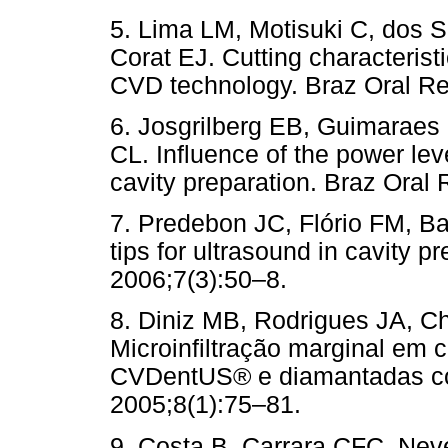
5. Lima LM, Motisuki C, dos S
Corat EJ. Cutting characteris
CVD technology. Braz Oral Re
6. Josgrilberg EB, Guimaraes
CL. Influence of the power lev
cavity preparation. Braz Oral
7. Predebon JC, Flório FM, 
tips for ultrasound in cavity 
2006;7(3):50–8.
8. Diniz MB, Rodrigues JA, Ch
Microinfiltração marginal em
CVDentUS® e diamantadas con
2005;8(1):75–81.
9. Costa B, Carrara CFC, Nev