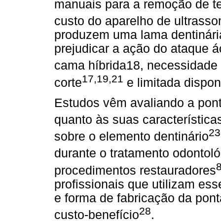
manuais para a remoção de t
custo do aparelho de ultrasso
produzem uma lama dentinári
prejudicar a ação do ataque á
cama híbrida18, necessidade 
17,19,21
corte
e limitada dispo
Estudos vêm avaliando a pon
quanto às suas característica
23
sobre o elemento dentinário
durante o tratamento odontoló
procedimentos restauradores
profissionais que utilizam ess
e forma de fabricação da pon
28
custo-benefício
.