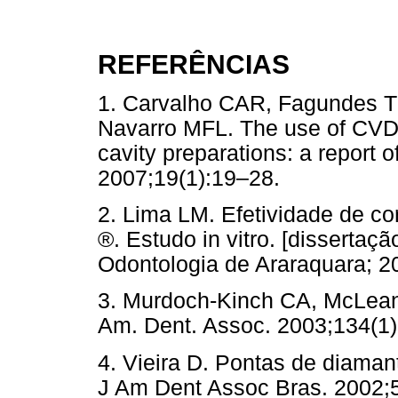
REFERÊNCIAS
1. Carvalho CAR, Fagundes TC
Navarro MFL. The use of CVD 
cavity preparations: a report 
2007;19(1):19–28.
2. Lima LM. Efetividade de c
®. Estudo in vitro. [dissertaç
Odontologia de Araraquara; 2
3. Murdoch-Kinch CA, McLean M
Am. Dent. Assoc. 2003;134(1)
4. Vieira D. Pontas de diamante
J Am Dent Assoc Bras. 2002;