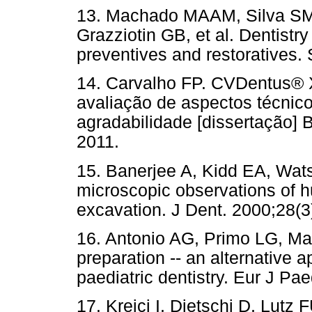
13. Machado MAAM, Silva SM
Grazziotin GB, et al. Dentistry 
preventives and restoratives.
14. Carvalho FP. CVDentus® X
avaliação de aspectos técnic
agradabilidade [dissertação] 
2011.
15. Banerjee A, Kidd EA, Wat
microscopic observations of h
excavation. J Dent. 2000;28(3
16. Antonio AG, Primo LG, Mai
preparation -- an alternative 
paediatric dentistry. Eur J Pa
17. Krejci I, Dietschi D, Lutz 