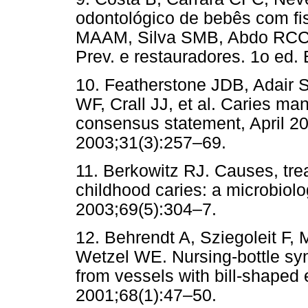
odontológico de bebês com fis
MAAM, Silva SMB, Abdo RCC. 
Prev. e restauradores. 1o ed.
10. Featherstone JDB, Adair 
WF, Crall JJ, et al. Caries m
consensus statement, April 200
2003;31(3):257–69.
11. Berkowitz RJ. Causes, tre
childhood caries: a microbiol
2003;69(5):304–7.
12. Behrendt A, Sziegoleit F,
Wetzel WE. Nursing-bottle sy
from vessels with bill-shaped
2001;68(1):47–50.