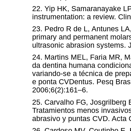
22. Yip HK, Samaranayake LP
instrumentation: a review. Cli
23. Pedro R de L, Antunes LA,
primary and permanent molars
ultrasonic abrasion systems. 
24. Martins MEL, Faria MR, M
da dentina humana condiciona
variando-se a técnica de prep
e ponta CVDentus. Pesq Bras 
2006;6(2):161–6.
25. Carvalho FG, Josgrilberg 
Tratamientos menos invasivos:
abrasivo y puntas CVD. Acta 
26. Cardoso MV, Coutinho E, 