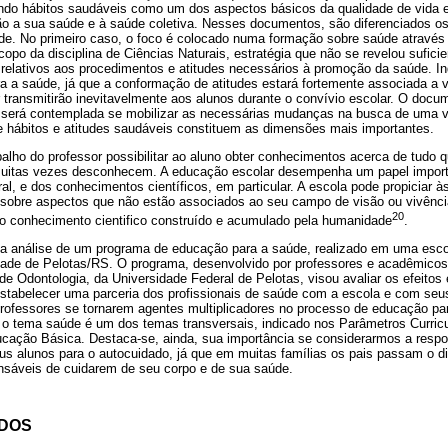
ando hábitos saudáveis como um dos aspectos básicos da qualidade de vida 
ão a sua saúde e à saúde coletiva. Nesses documentos, são diferenciados os
de. No primeiro caso, o foco é colocado numa formação sobre saúde através
po da disciplina de Ciências Naturais, estratégia que não se revelou suficien
elativos aos procedimentos e atitudes necessários à promoção da saúde. In
a a saúde, já que a conformação de atitudes estará fortemente associada a v
transmitirão inevitavelmente aos alunos durante o convívio escolar. O docum
será contemplada se mobilizar as necessárias mudanças na busca de uma vi
de hábitos e atitudes saudáveis constituem as dimensões mais importantes.
abalho do professor possibilitar ao aluno obter conhecimentos acerca de tudo q
uitas vezes desconhecem. A educação escolar desempenha um papel import
l, e dos conhecimentos científicos, em particular. A escola pode propiciar 
sobre aspectos que não estão associados ao seu campo de visão ou vivência 
20
ao conhecimento cientifico construído e acumulado pela humanidade
.
a análise de um programa de educação para a saúde, realizado em uma escol
dade de Pelotas/RS. O programa, desenvolvido por professores e acadêmico
 Odontologia, da Universidade Federal de Pelotas, visou avaliar os efeitos 
stabelecer uma parceria dos profissionais de saúde com a escola e com seu
 professores se tornarem agentes multiplicadores no processo de educação pa
o tema saúde é um dos temas transversais, indicado nos Parâmetros Curric
cação Básica. Destaca-se, ainda, sua importância se considerarmos a respo
us alunos para o autocuidado, já que em muitas famílias os pais passam o di
onsáveis de cuidarem de seu corpo e de sua saúde.
ODOS