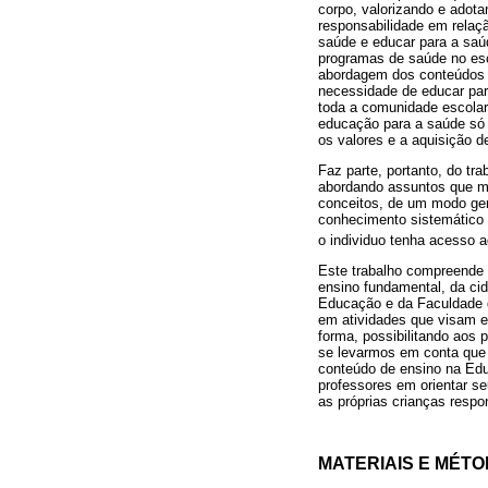
corpo, valorizando e adot
responsabilidade em relaç
saúde e educar para a saú
programas de saúde no esco
abordagem dos conteúdos r
necessidade de educar par
toda a comunidade escolar 
educação para a saúde só 
os valores e a aquisição 
Faz parte, portanto, do tr
abordando assuntos que m
conceitos, de um modo gera
conhecimento sistemático 
o individuo tenha acesso 
Este trabalho compreende 
ensino fundamental, da ci
Educação e da Faculdade de
em atividades que visam e
forma, possibilitando aos
se levarmos em conta que 
conteúdo de ensino na Edu
professores em orientar se
as próprias crianças resp
MATERIAIS E MÉT