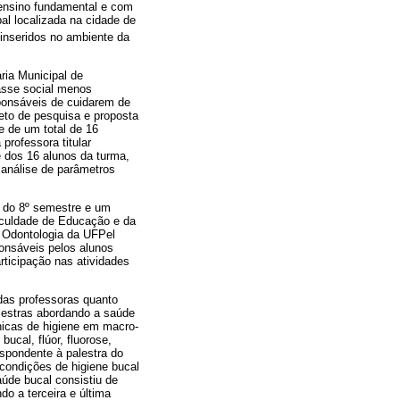
o ensino fundamental e com
al localizada na cidade de
 inseridos no ambiente da
ria Municipal de
asse social menos
sponsáveis de cuidarem de
eto de pesquisa e proposta
e de um total de 16
professora titular
e dos 16 alunos da turma,
 análise de parâmetros
 do 8º semestre e um
aculdade de Educação e da
 Odontologia da UFPel
ponsáveis pelos alunos
rticipação nas atividades
 das professoras quanto
lestras abordando a saúde
nicas de higiene em macro-
ucal, flúor, fluorose,
spondente à palestra do
 condições de higiene bucal
úde bucal consistiu de
o a terceira e última