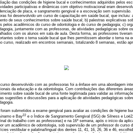
valiação das condições de higiene bucal e conhecimentos adquiridos pelos esc
tividades participativas e dinâmicas com objetivo motivacional eram desenvolv
denciação de placa, e sangramento gengival e a escovação sem supervisão.
oras foi desenvolvido um curso de capacitação em saúde bucal, que incluiu: 
mento de seus conhecimentos sobre saúde bucal; b) palestras explicativas so
s pelos acadêmicos do curso de odontologia e do curso de pedagogia; c) org
agogia, juntamente com as professoras, de atividades pedagógicas sobre os
balhados com os alunos em sala de aula. Desta forma, as professores tivera
portantes sobre o tema saúde bucal que lhes permitissem abordar o tema na 
no curso, realizado em encontros semanais, totalizando 8 semanas, estão a
curso desenvolvido com as professoras foi a ênfase em uma abordagem interd
ssionais da educação e da odontologia. Com contribuições das diferentes área
cimento sobre saúde bucal de uma fonte legitimada para validar as informaçõ
as sugestões e discussões para a aplicação de atividades pedagógicas sob
dagogia.
 foram submetidos a exame gengival para avaliar as condições de higiene bu
22
 Ainamo e Bay
e o Índice de Sangramento Gengival (ISG) de Silness e Loë2
final do trabalho com as professoras) e na 16ª semana, após o início da aplic
or um acadêmico de odontologia, sob supervisão de um professor do curso d
cies vestibular e palatina/lingual dos dentes 11, 41, 16, 26, 36 e 46, escolh