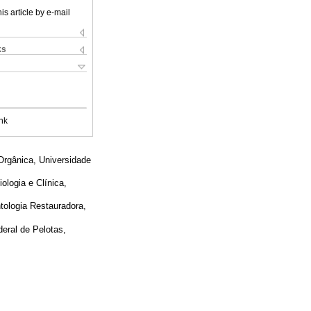
is article by e-mail
ks
nk
rgânica, Universidade
logia e Clínica,
ologia Restauradora,
eral de Pelotas,