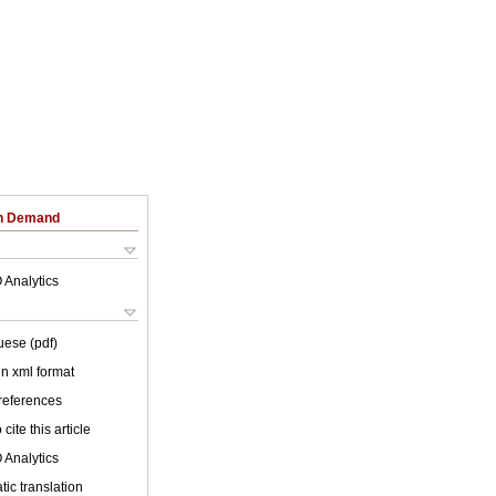
on Demand
 Analytics
uese (pdf)
 in xml format
 references
cite this article
 Analytics
ic translation