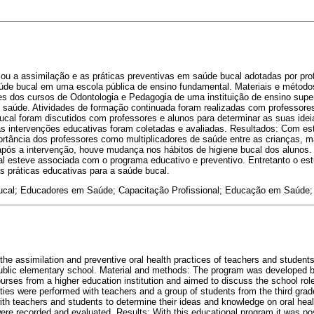
liou a assimilação e as práticas preventivas em saúde bucal adotadas por pr
de bucal em uma escola pública de ensino fundamental. Materiais e método
es dos cursos de Odontologia e Pedagogia de uma instituição de ensino superi
saúde. Atividades de formação continuada foram realizadas com professores 
ucal foram discutidos com professores e alunos para determinar as suas ide
das intervenções educativas foram coletadas e avaliadas. Resultados: Com es
mportância dos professores como multiplicadores de saúde entre as crianças, m
 após a intervenção, houve mudança nos hábitos de higiene bucal dos alunos
al esteve associada com o programa educativo e preventivo. Entretanto o es
s práticas educativas para a saúde bucal.
cal; Educadores em Saúde; Capacitação Profissional; Educação em Saúde
he assimilation and preventive oral health practices of teachers and students 
public elementary school. Material and methods: The program was developed 
rses from a higher education institution and aimed to discuss the school role
ties were performed with teachers and a group of students from the third grade
th teachers and students to determine their ideas and knowledge on oral healt
were recorded and evaluated. Results: With this educational program it was po