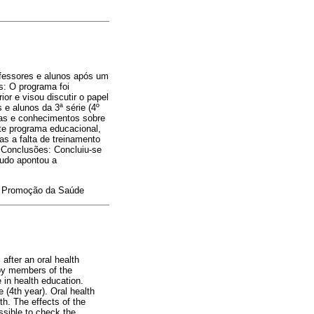
ofessores e alunos após um
s: O programa foi
or e visou discutir o papel
e alunos da 3ª série (4º
ias e conhecimentos sobre
te programa educacional,
as a falta de treinamento
. Conclusões: Concluiu-se
tudo apontou a
; Promoção da Saúde
after an oral health
by members of the
 in health education.
 (4th year). Oral health
h. The effects of the
ssible to check the