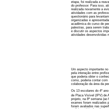
etapa, foi realizada a rea
do professor. Para isso, a
realizada novamente a evi
atividades com as profess
questionário para levanta
organizadas e apresentada
acadêmica do curso de ped
palestras, para serem tra
e discutir os aspectos im
atividades desenvolvidas 
Um aspecto importante no 
pela interação entre profi
que poderia obter o conhe
como, poderia contar com 
colaboração da área da pe
Os 13 escolares do 4º ano
de Placa Visível (IPV) de
projeto, na 8ª semana (ao 
exames foram realizados p
foram avaliados nas superfí