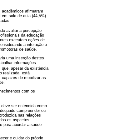
s acadêmicos afirmaram
l em sala de aula (44,5%).
tadas.
do avaliar a percepção
rofissionais da educação
ssores executam ações de
considerando a interação e
promotoras de saúde.
ria uma inserção destes
rabalhar informações
que, apesar da existência
 realizada, está
s capazes de mobilizar as
de.
nhecimentos com os
e deve ser entendida como
inadequado compreender ou
produzida nas relações
odos os aspectos
ão para abordar a saúde
cer e cuidar do próprio