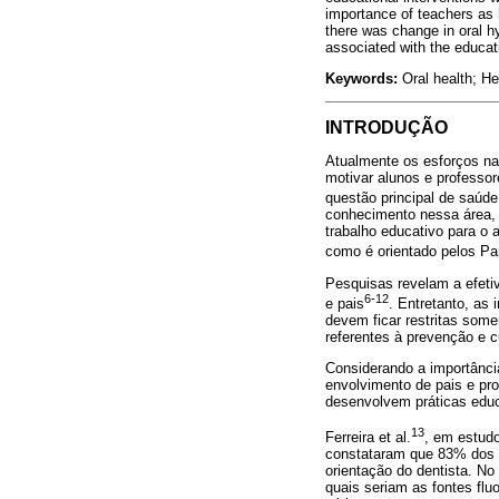
importance of teachers as h
there was change in oral h
associated with the educat
Keywords:
Oral health; He
INTRODUÇÃO
Atualmente os esforços na
motivar alunos e professo
questão principal de saúde
conhecimento nessa área, 
trabalho educativo para o 
como é orientado pelos Pa
Pesquisas revelam a efetiv
6-12
e pais
. Entretanto, as
devem ficar restritas som
referentes à prevenção e 
Considerando a importânci
envolvimento de pais e pr
desenvolvem práticas edu
13
Ferreira et al.
, em estud
constataram que 83% dos e
orientação do dentista. N
quais seriam as fontes flu