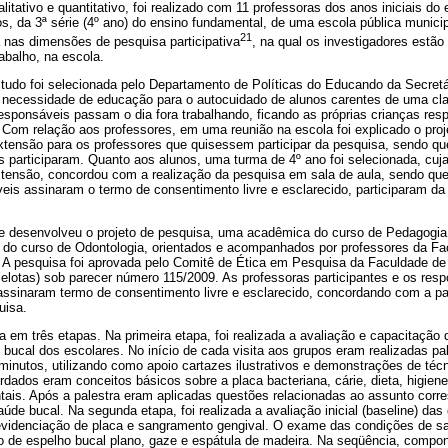
alitativo e quantitativo, foi realizado com 11 professoras dos anos iniciais d
os, da 3ª série (4º ano) do ensino fundamental, de uma escola pública municip
21
 nas dimensões de pesquisa participativa
, na qual os investigadores estão
abalho, na escola.
studo foi selecionada pelo Departamento de Políticas do Educando da Secretá
 necessidade de educação para o autocuidado de alunos carentes de uma cl
responsáveis passam o dia fora trabalhando, ficando as próprias crianças re
 Com relação aos professores, em uma reunião na escola foi explicado o proj
xtensão para os professores que quisessem participar da pesquisa, sendo qu
s participaram. Quanto aos alunos, uma turma de 4º ano foi selecionada, cuja 
extensão, concordou com a realização da pesquisa em sala de aula, sendo qu
eis assinaram o termo de consentimento livre e esclarecido, participaram da
e desenvolveu o projeto de pesquisa, uma acadêmica do curso de Pedagogia
 do curso de Odontologia, orientados e acompanhados por professores da F
 A pesquisa foi aprovada pelo Comitê de Ética em Pesquisa da Faculdade de
elotas) sob parecer número 115/2009. As professoras participantes e os res
assinaram termo de consentimento livre e esclarecido, concordando com a pa
uisa.
a em três etapas. Na primeira etapa, foi realizada a avaliação e capacitação
bucal dos escolares. No início de cada visita aos grupos eram realizadas pa
minutos, utilizando como apoio cartazes ilustrativos e demonstrações de téc
ados eram conceitos básicos sobre a placa bacteriana, cárie, dieta, higiene b
tais. Após a palestra eram aplicadas questões relacionadas ao assunto corre
úde bucal. Na segunda etapa, foi realizada a avaliação inicial (baseline) das
evidenciação de placa e sangramento gengival. O exame das condições de sa
o de espelho bucal plano, gaze e espátula de madeira. Na seqüência, compond