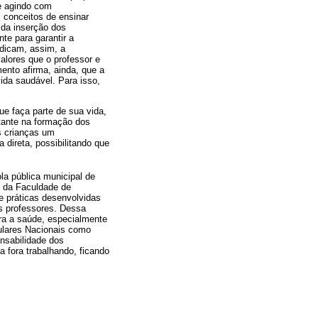
e agindo com
 conceitos de ensinar
 da inserção dos
te para garantir a
dicam, assim, a
alores que o professor e
ento afirma, ainda, que a
da saudável. Para isso,
ue faça parte de sua vida,
ante na formação dos
às crianças um
direta, possibilitando que
a pública municipal de
s da Faculdade de
e práticas desenvolvidas
s professores. Dessa
ra a saúde, especialmente
ulares Nacionais como
nsabilidade dos
a fora trabalhando, ficando