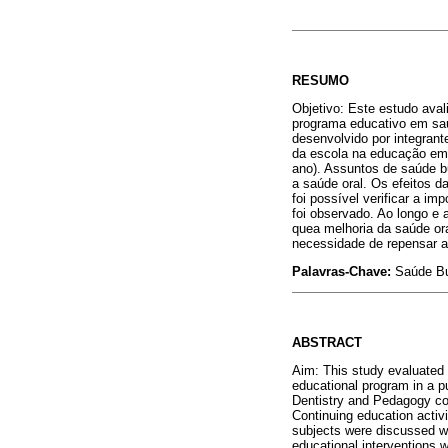
RESUMO
Objetivo: Este estudo ava
programa educativo em saú
desenvolvido por integrant
da escola na educação em 
ano). Assuntos de saúde b
a saúde oral. Os efeitos 
foi possível verificar a i
foi observado. Ao longo e
quea melhoria da saúde or
necessidade de repensar a
Palavras-Chave:
Saúde Bu
ABSTRACT
Aim: This study evaluated t
educational program in a 
Dentistry and Pedagogy cou
Continuing education activi
subjects were discussed wi
educational interventions 