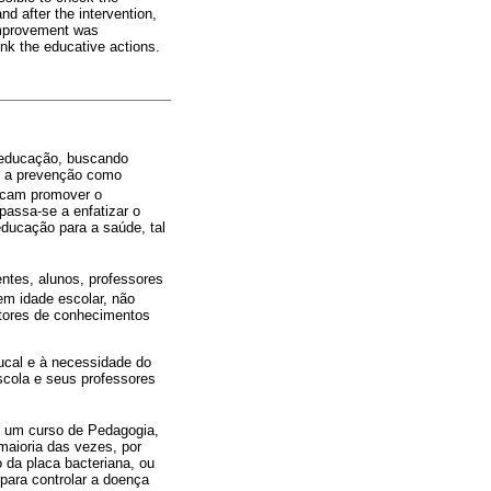
nd after the intervention,
 improvement was
nk the educative actions.
 educação, buscando
ar a prevenção como
scam promover o
assa-se a enfatizar o
educação para a saúde, tal
ntes, alunos, professores
em idade escolar, não
ntores de conhecimentos
ucal e à necessidade do
scola e seus professores
e um curso de Pedagogia,
aioria das vezes, por
 da placa bacteriana, ou
para controlar a doença