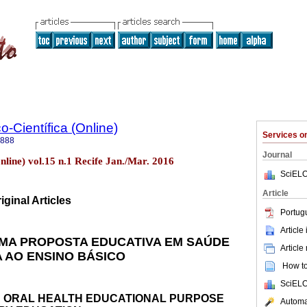
o-Científica (Online)
Services 
3888
Journal
Online) vol.15 n.1 Recife Jan./Mar. 2016
SciELO
Article
iginal Articles
Portug
Article
UMA PROPOSTA EDUCATIVA EM SAÚDE
Article
 AO ENSINO BÁSICO
How to 
SciELO
N ORAL HEALTH EDUCATIONAL PURPOSE
Automat