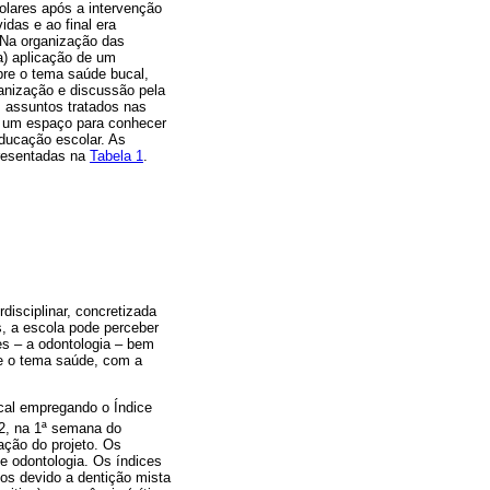
olares após a intervenção
idas e ao final era
 Na organização das
a) aplicação de um
bre o tema saúde bucal,
anização e discussão pela
 assuntos tratados nas
m um espaço para conhecer
educação escolar. As
presentadas na
Tabela 1
.
isciplinar, concretizada
s, a escola pode perceber
es – a odontologia – bem
re o tema saúde, com a
cal empregando o Índice
2, na 1ª semana do
ação do projeto. Os
e odontologia. Os índices
idos devido a dentição mista