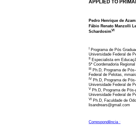
APPLIED TO PRIM
Pedro Henrique de Azam
Fábio Renato Manzolli Le
VI
Schardosim
I
Programa de Pós Graduaç
Universidade Federal de 
II
Especialista em Educaçã
5ª Coordenadoria Regional
III
Ph.D, Programa de Pós-
Federal de Pelotas, mmai
IV
Ph.D, Programa de Pós-
Universidade Federal de P
V
Ph.D, Programa de Pós-g
Universidade Federal de Pe
VI
Ph.D, Faculdade de Odon
lisandrears@gmail.com
Correspondência :