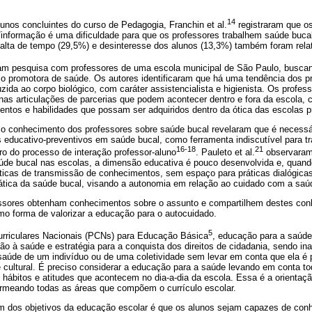
14
unos concluintes do curso de Pedagogia, Franchin et al.
registraram que o
/informação é uma dificuldade para que os professores trabalhem saúde buca
falta de tempo (29,5%) e desinteresse dos alunos (13,3%) também foram rela
am pesquisa com professores de uma escola municipal de São Paulo, buscan
o promotora de saúde. Os autores identificaram que há uma tendência dos p
ida ao corpo biológico, com caráter assistencialista e higienista. Os profe
as articulações de parcerias que podem acontecer dentro e fora da escola, 
entos e habilidades que possam ser adquiridos dentro da ótica das escolas 
o conhecimento dos professores sobre saúde bucal revelaram que é necessá
 educativo-preventivos em saúde bucal, como ferramenta indiscutível para t
16-18
21
ro do processo de interação professor-aluno
. Pauleto et al.
observaram 
úde bucal nas escolas, a dimensão educativa é pouco desenvolvida e, quando
ticas de transmissão de conhecimentos, sem espaço para práticas dialógica
ática da saúde bucal, visando a autonomia em relação ao cuidado com a saú
essores obtenham conhecimentos sobre o assunto e compartilhem destes co
mo forma de valorizar a educação para o autocuidado.
5
rriculares Nacionais (PCNs) para Educação Básica
, educação para a saúd
ão à saúde e estratégia para a conquista dos direitos de cidadania, sendo 
 saúde de um indivíduo ou de uma coletividade sem levar em conta que ela é 
e cultural. É preciso considerar a educação para a saúde levando em conta t
hábitos e atitudes que acontecem no dia-a-dia da escola. Essa é a orientaç
rmeando todas as áreas que compõem o currículo escolar.
os objetivos da educação escolar é que os alunos sejam capazes de conhe