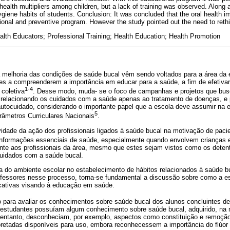
ealth multipliers among children, but a lack of training was observed. Along a
ygiene habits of students. Conclusion: It was concluded that the oral health
ional and preventive program. However the study pointed out the need to rethi
alth Educators; Professional Training; Health Education; Health Promotion
 melhoria das condições de saúde bucal vêm sendo voltados para a área da
res a compreenderem a importância em educar para a saúde, a fim de efetiv
1-4
 coletiva
. Desse modo, muda- se o foco de campanhas e projetos que bu
relacionando os cuidados com a saúde apenas ao tratamento de doenças, e p
autocuidado, considerando o importante papel que a escola deve assumir na 
5
râmetros Curriculares Nacionais
.
idade da ação dos profissionais ligados à saúde bucal na motivação de pacie
 informações essenciais de saúde, especialmente quando envolvem crianças 
ente aos profissionais da área, mesmo que estes sejam vistos como os dete
cuidados com a saúde bucal.
a do ambiente escolar no estabelecimento de hábitos relacionados à saúde b
ofessores nesse processo, torna-se fundamental a discussão sobre como a e
cativas visando à educação em saúde.
o para avaliar os conhecimentos sobre saúde bucal dos alunos concluintes d
studantes possuíam algum conhecimento sobre saúde bucal, adquirido, na m
o entanto, desconheciam, por exemplo, aspectos como constituição e remoção
oretadas disponíveis para uso, embora reconhecessem a importância do flúor 