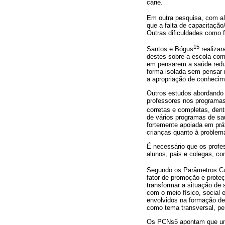
cárie.
Em outra pesquisa, com al
que a falta de capacitação
Outras dificuldades como 
15
Santos e Bógus
realizar
destes sobre a escola com
em pensarem a saúde reduz
forma isolada sem pensar n
a apropriação de conhecim
Outros estudos abordando 
professores nos programas
corretas e completas, dent
de vários programas de sa
fortemente apoiada em prá
crianças quanto à problem
É necessário que os prof
alunos, pais e colegas, co
Segundo os Parâmetros Cu
fator de promoção e proteç
transformar a situação de
com o meio físico, social 
envolvidos na formação de 
como tema transversal, pe
Os PCNs5 apontam que um d