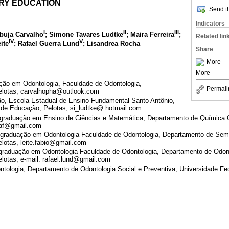
ARY EDUCATION
Send th
Indicators
I
II
III
buja Carvalho
; Simone Tavares Ludtke
; Maira Ferreira
;
Related lin
IV
V
ite
; Rafael Guerra Lund
; Lisandrea Rocha
Share
More
More
ão em Odontologia, Faculdade de Odontologia,
Permali
Pelotas, carvalhopha@outlook.com
o, Escola Estadual de Ensino Fundamental Santo Antônio,
 de Educação, Pelotas, si_ludtke@ hotmail.com
graduação em Ensino de Ciências e Matemática, Departamento de Química O
raf@gmail.com
graduação em Odontologia Faculdade de Odontologia, Departamento de Semio
elotas, leite.fabio@gmail.com
raduação em Odontologia Faculdade de Odontologia, Departamento de Odont
lotas, e-mail: rafael.lund@gmail.com
tologia, Departamento de Odontologia Social e Preventiva, Universidade Fed