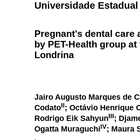
Universidade Estadual
Pregnant's dental care
by PET-Health group at 
Londrina
Jairo Augusto Marques de C
II
Codato
; Octávio Henrique
III
Rodrigo Eik Sahyun
; Djam
IV
Ogatta Muraguchi
; Maura 